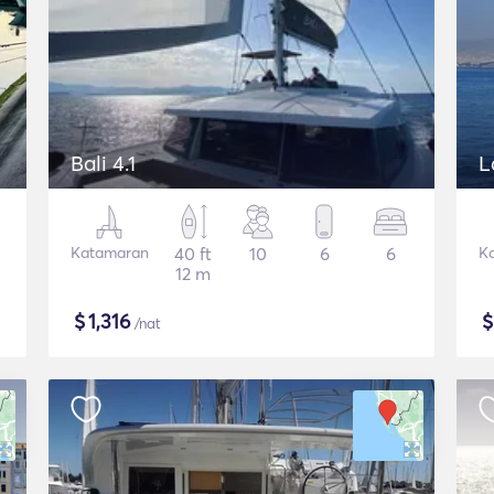
Bali 4.1
L
Katamaran
40 ft
10
6
6
K
12 m
$
1,316
/nat