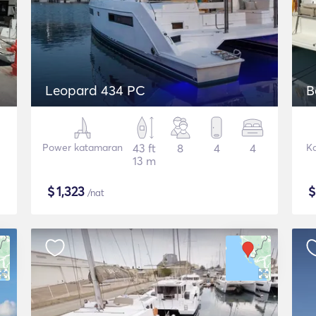
Leopard 434 PC
B
Power katamaran
43 ft
8
4
4
K
13 m
$
1,323
/nat