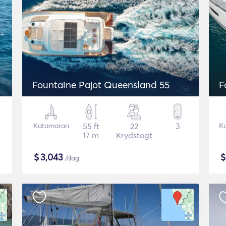
Fountaine Pajot Queensland 55
F
Katamaran
55 ft
22
3
K
17 m
Krydstogt
$
3,043
/dag