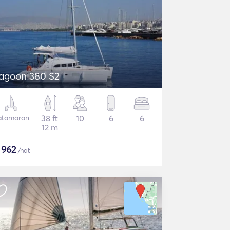
agoon 380 S2
atamaran
38 ft
10
6
6
12 m
$
962
/nat