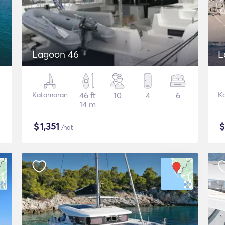
Lagoon 46
L
Katamaran
46 ft
10
4
6
K
14 m
$
1,351
/nat