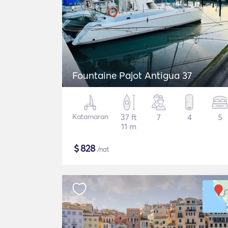
Fountaine Pajot Antigua 37
Katamaran
37 ft
7
4
5
11 m
$
828
/nat