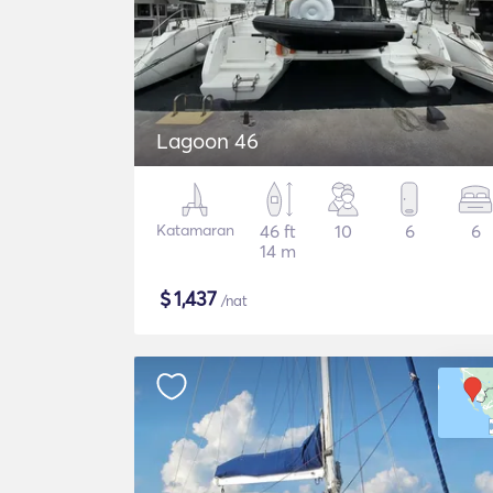
Lagoon 46
Katamaran
46 ft
10
6
6
14 m
$
1,437
/nat