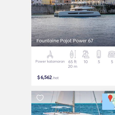
Fountaine Pajot Power 67
Power katamaran
65 ft
10
5
5
20 m
$
6,562
/nat