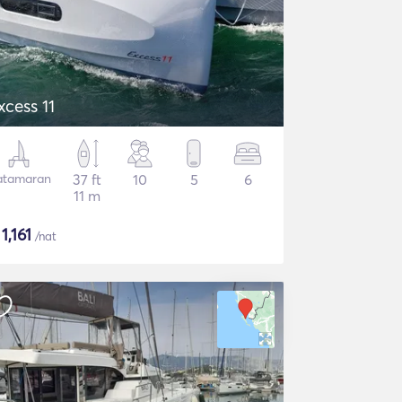
xcess 11
atamaran
37 ft
10
5
6
11 m
$
1,161
/nat