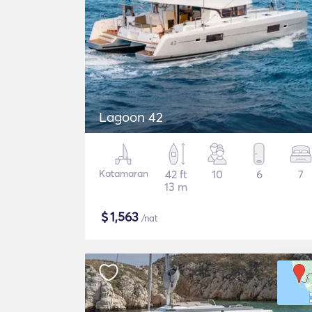
Lagoon 42
Katamaran
42 ft
10
6
7
13 m
$
1,563
/nat