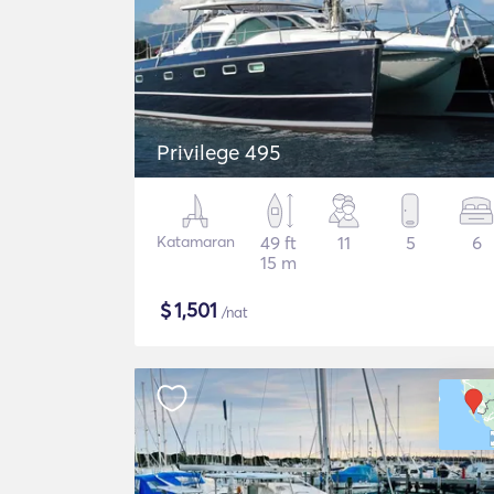
Privilege 495
Katamaran
49 ft
11
5
6
15 m
$
1,501
/nat