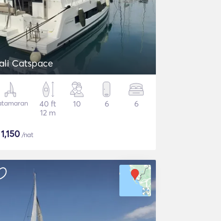
ali Catspace
atamaran
40 ft
10
6
6
12 m
$
1,150
/nat