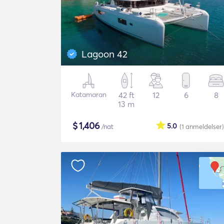
Lagoon 42
Katamaran
42 ft
12
6
8
13 m
$
1,406
5.0
/nat
(1
anmeldelser
)