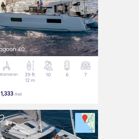
agoon 40
atamaran
39 ft
10
6
7
12 m
$
1,333
/nat