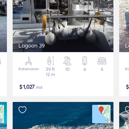
Lagoon 39
L
Katamaran
39 ft
10
6
6
K
12 m
$
1,027
/nat