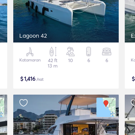
Lagoon 42
E
Katamaran
42 ft
10
6
6
K
13 m
$
1,416
/nat