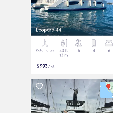
Leopard 44
Katamaran
43 ft
6
4
6
13 m
$
993
/nat