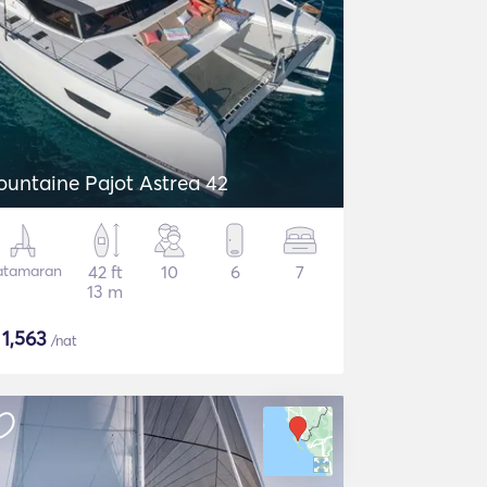
ountaine Pajot Astrea 42
atamaran
42 ft
10
6
7
13 m
$
1,563
/nat