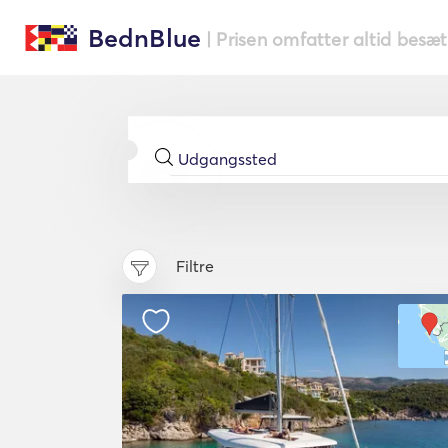
BednBlue
| Prisen omfatter altid besæ
Filtre