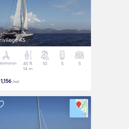
rivilege 45
atamaran
45 ft
10
5
5
14 m
$
1,156
/nat