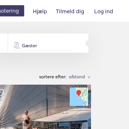
 notering
Hjælp
Tilmeld dig
Log ind
Gæster
sortere efter:
>