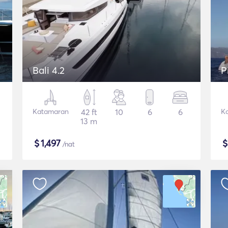
Bali 4.2
P
Katamaran
42 ft
10
6
6
K
13 m
$
1,497
/nat