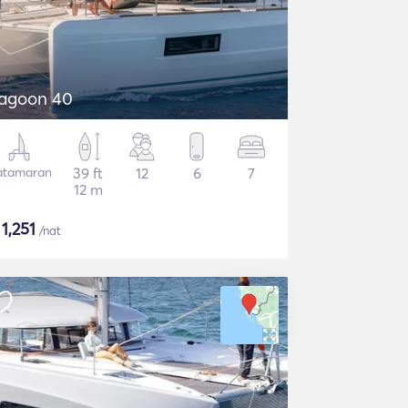
agoon 40
atamaran
39 ft
12
6
7
12 m
$
1,251
/nat