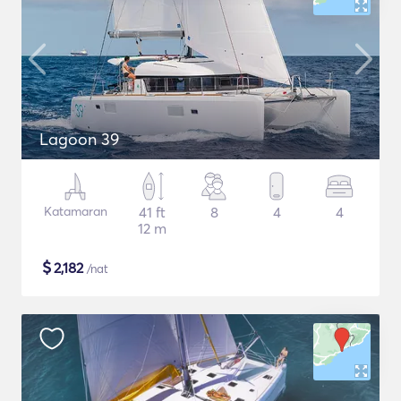
Lagoon 39
Katamaran
41 ft
8
4
4
12 m
$
2,182
/nat