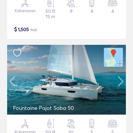
Katamaran
50 ft
9
4
4
15 m
$
1,505
/nat
Fountaine Pajot Saba 50
Katamaran
50 ft
10
5
5