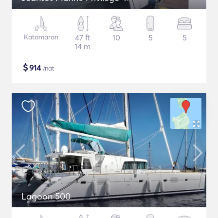
Katamaran
47 ft
10
5
5
14 m
$
914
/nat
Lagoon 500