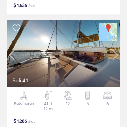
$
1,635
/nat
Bali 4.1
Katamaran
41 ft
12
5
6
12 m
$
1,286
/nat