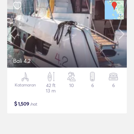
Bali 4.2
Katamaran
42 ft
10
6
6
13 m
$
1,509
/nat