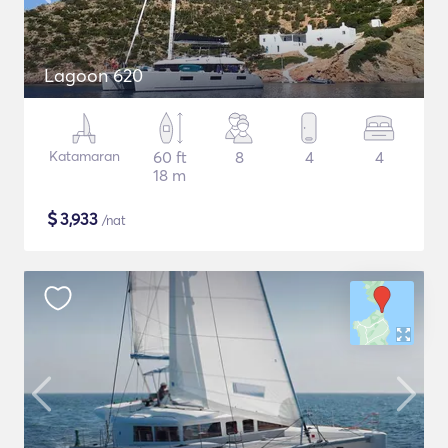
Lagoon 620
Katamaran
60 ft
8
4
4
18 m
$
3,933
/nat