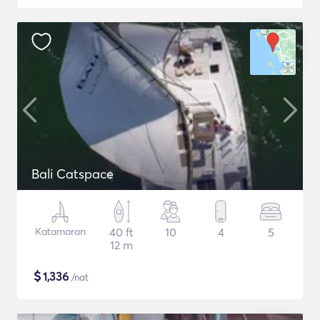
Bali Catspace
Katamaran
40 ft
10
4
5
12 m
$
1,336
/nat