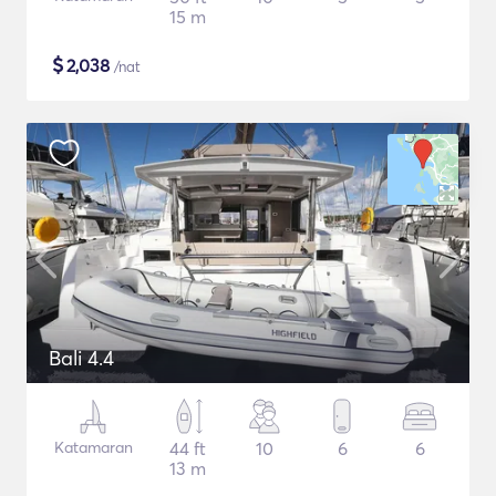
15 m
$
2,038
/nat
Bali 4.4
Katamaran
44 ft
10
6
6
13 m