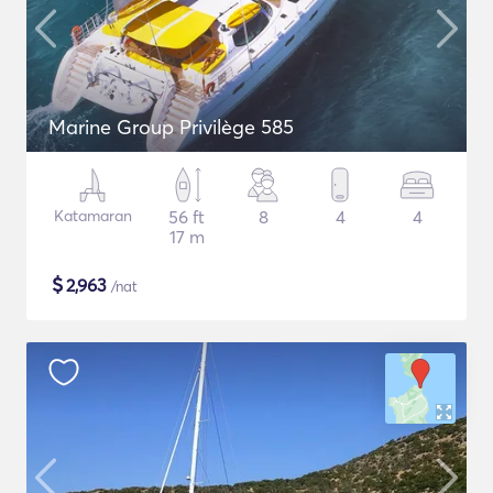
Marine Group Privilège 585
Katamaran
56 ft
8
4
4
17 m
$
2,963
/nat