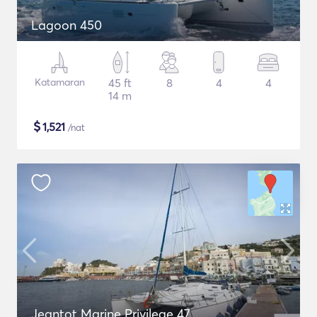
Lagoon 450
Katamaran
45 ft
8
4
4
14 m
$
1,521
/nat
Jeantot Marine Privilege 47