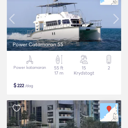
Power Catamaran 55
Power katamaran
55 ft
15
2
17 m
Krydstogt
$
222
/dag