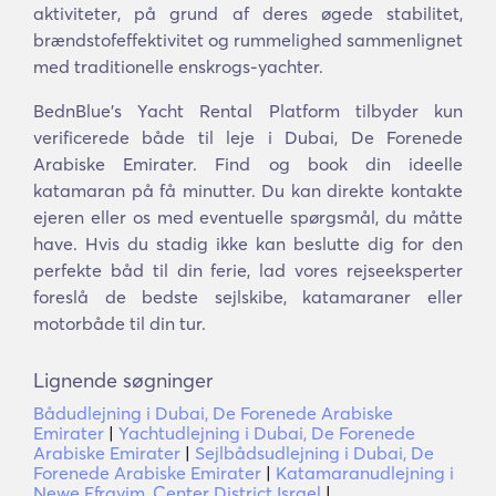
aktiviteter, på grund af deres øgede stabilitet,
brændstofeffektivitet og rummelighed sammenlignet
med traditionelle enskrogs-yachter.
BednBlue's Yacht Rental Platform tilbyder kun
verificerede både til leje i Dubai, De Forenede
Arabiske Emirater. Find og book din ideelle
katamaran på få minutter. Du kan direkte kontakte
ejeren eller os med eventuelle spørgsmål, du måtte
have. Hvis du stadig ikke kan beslutte dig for den
perfekte båd til din ferie, lad vores rejseeksperter
foreslå de bedste sejlskibe, katamaraner eller
motorbåde til din tur.
Lignende søgninger
Bådudlejning i Dubai, De Forenede Arabiske
Emirater
|
Yachtudlejning i Dubai, De Forenede
Arabiske Emirater
|
Sejlbådsudlejning i Dubai, De
Forenede Arabiske Emirater
|
Katamaranudlejning i
Newe Efrayim, Center District Israel
|