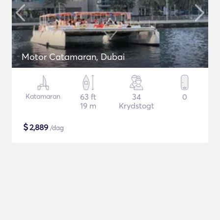
Motor Catamaran, Dubai
Katamaran
63 ft
34
0
19 m
Krydstogt
$
2,889
/dag