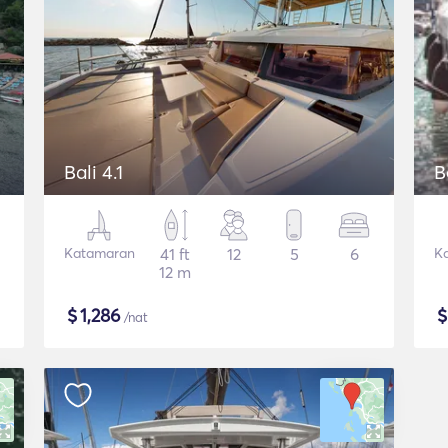
Bali 4.1
B
Katamaran
41 ft
12
5
6
K
12 m
$
1,286
/nat