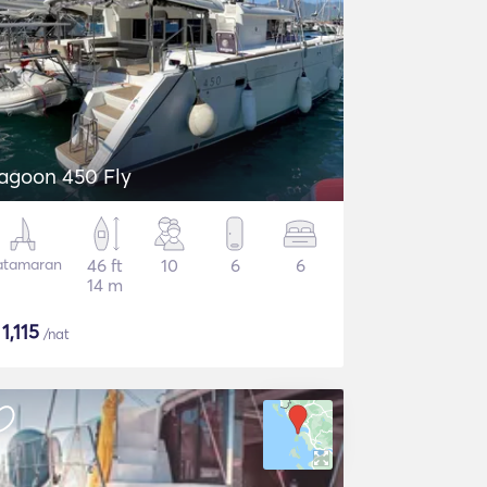
agoon 450 Fly
atamaran
46 ft
10
6
6
14 m
$
1,115
/nat