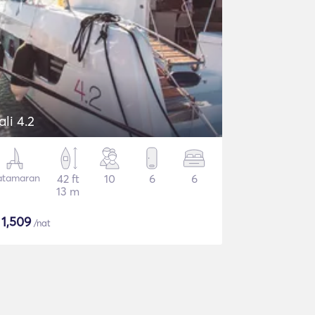
ali 4.2
atamaran
42 ft
10
6
6
13 m
$
1,509
/nat