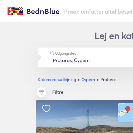
BednBlue
| Prisen omfatter altid besæ
Lej en ka
Udgangssted
Katamaranudlejning
Cypern
Protaras
Filtre