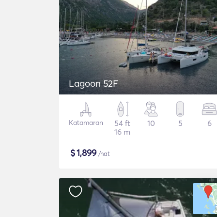
Lagoon 52F
Katamaran
54 ft
10
5
6
16 m
$
1,899
/nat