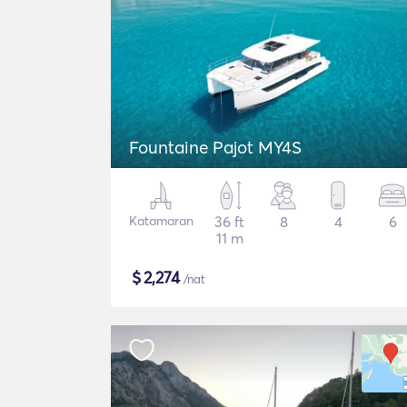
Fountaine Pajot MY4S
Katamaran
36 ft
8
4
6
11 m
$
2,274
/nat