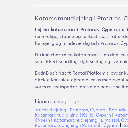
Katamaranudlejning i Protaras, 
Lej en katamaran i Protaras, Cypern
med 
rummelige, stabile og fantastiske til at u
fornøjelig og mindeværdig tid i Protaras, Cy
Du kan chartre en katamaran til en dag, en u
som fiskeri, snorkling, sightseeing og svømn
BednBlue's Yacht Rental Platform tilbyder ku
direkte kontakte ejeren eller os med eventue
vores rejseeksperter foreslå de bedste sejlbo
Lignende søgninger
Yachtudlejning i Protaras, Cypern
|
Bådudlej
Katamaranudlejning i Kellia, Cypern
|
Katam
Cypern
|
Katamaranudlejning i Limassol, Cy
Katamaranudlejning i Paramali, Cypern
|
Ka