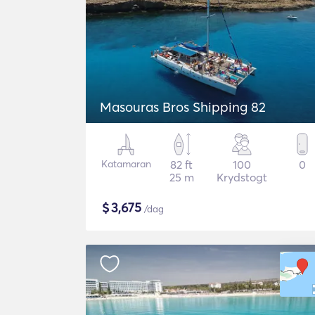
Masouras Bros Shipping 82
Katamaran
82 ft
100
0
25 m
Krydstogt
$
3,675
/dag