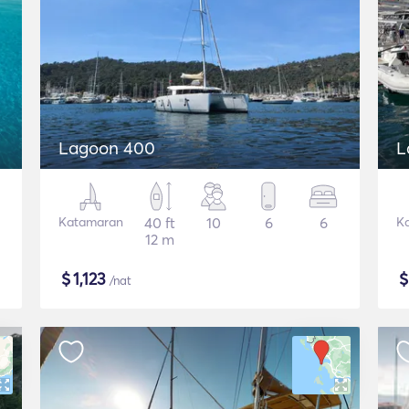
Lagoon 400
L
Katamaran
40 ft
10
6
6
K
12 m
$
1,123
/nat