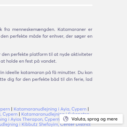
væk fra menneskemængden. Katamaraner er
 den perfekte måde for enhver, der søger en
den perfekte platform til at nyde aktiviteter
 at holde en fest på vandet.
 din ideelle katamaran på få minutter. Du kan
e dig for den perfekte båd til din ferie, lad
ypern
|
Katamaranudlejning i Ayia, Cypern
|
, Cypern
|
Katamaranudlejning i Sykopetra,
Valuta, sprog og mere
ng i Ayios Therapon, Cypern
|
lejning i Kibbutz Shefayim, Center District