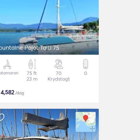
ountaine Pajot Taiti 75
atamaran
75 ft
70
0
23 m
Krydstogt
$
4,582
/dag