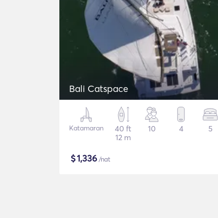
Bali Catspace
Katamaran
40 ft
10
4
5
12 m
$
1,336
/nat