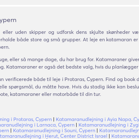
Cypern
eller uden skipper og udforsk dens skjulte skønheder 
nderholde både store og små grupper. At leje en katamaran er
pern.
ge, eller så mange dage, du har brug for. Katamaraner giver 
ing. Katamaraner er også det bedste valg, hvis du planlægger
n verificerede både til leje i Protaras, Cypern. Find og book
lle spørgsmål, du måtte have. Hvis du stadig ikke kan beslutt
ote, katamaraner eller motorbåde til din tur.
ning i Protaras, Cypern
|
Katamaranudlejning i Ayia Napa, C
aranudlejning i Larnaca, Cypern
|
Katamaranudlejning i Zygi
pern
|
Katamaranudlejning i Souni, Cypern
|
Katamaranudlejni
tamaranudlejning i H̱erut, Center District Israel
|
Katamaranud