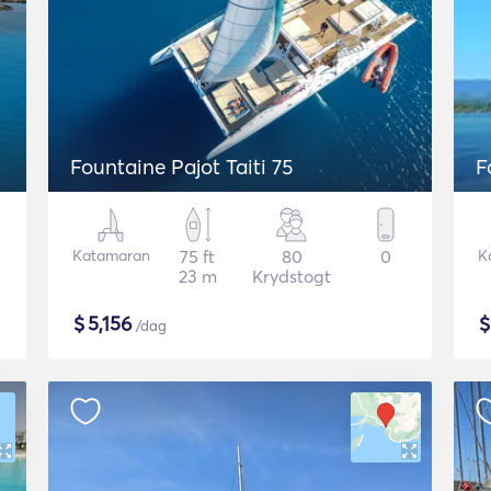
Fountaine Pajot Taiti 75
F
Katamaran
75 ft
80
0
K
23 m
Krydstogt
$
5,156
/dag