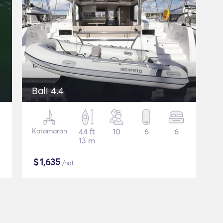
Bali 4.4
Katamaran
44 ft
10
6
6
13 m
$
1,635
/nat