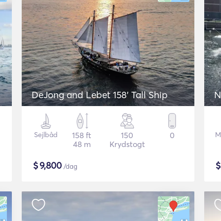
DeJong and Lebet 158' Tall Ship
N
Sejlbåd
158 ft
150
0
M
48 m
Krydstogt
$
9,800
/dag