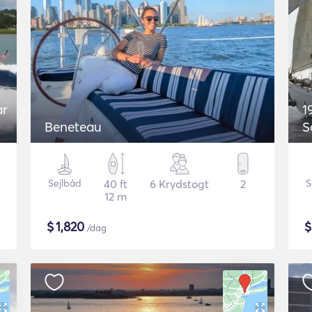
ar
1
Beneteau
S
Sejlbåd
40 ft
6 Krydstogt
2
S
12 m
$
1,820
/dag