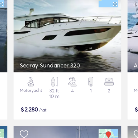
Searay Sundancer 320
A
Motoryacht
32 ft
4
1
2
M
10 m
$
2,280
/nat