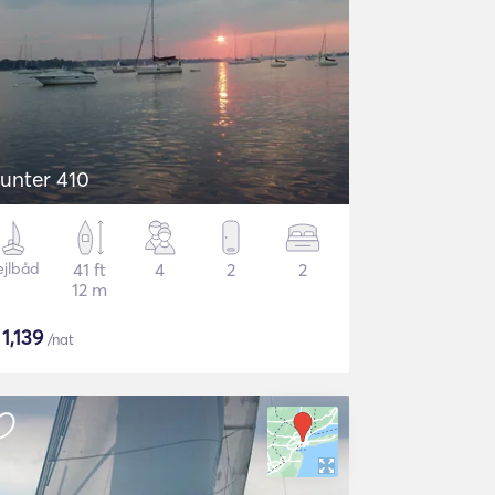
unter 410
ejlbåd
41 ft
4
2
2
12 m
$
1,139
/nat