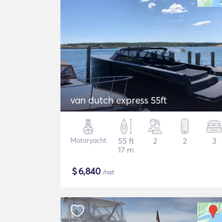
van dutch express 55ft
Motoryacht
55 ft
2
2
3
17 m
$
6,840
/nat