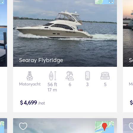
Searay Flybridge
S
Motoryacht
56 ft
6
3
5
M
17 m
$
4,699
/nat