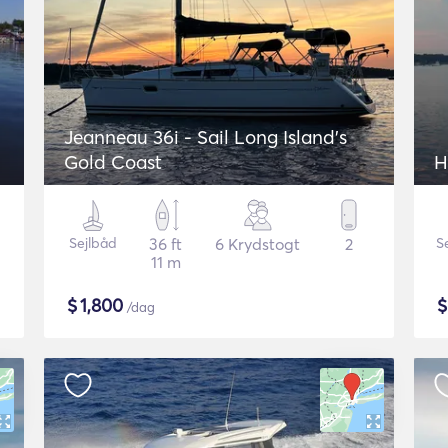
Jeanneau 36i - Sail Long Island's
Gold Coast
H
Sejlbåd
36 ft
6 Krydstogt
2
S
11 m
$
1,800
/dag