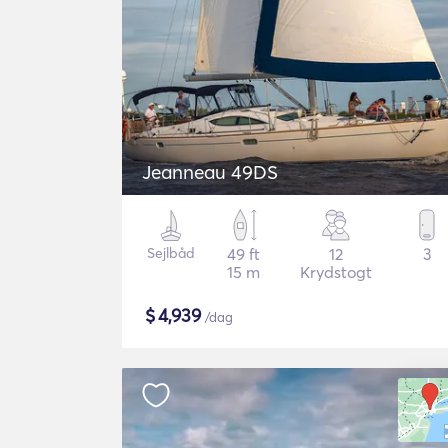
Jeanneau 49DS
Sejlbåd
49 ft
12
3
15 m
Krydstogt
$
4,939
/dag