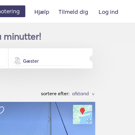
 notering
Hjælp
Tilmeld dig
Log ind
å minutter!
Gæster
sortere efter:
>