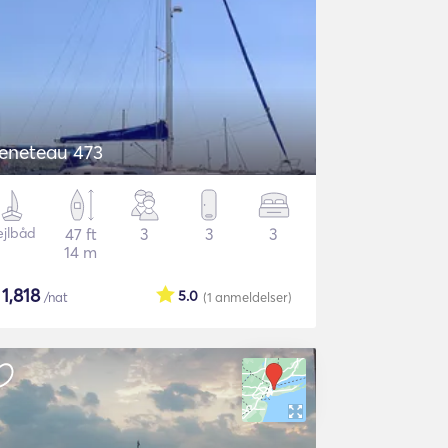
eneteau 473
ejlbåd
47 ft
3
3
3
14 m
$
1,818
5.0
/nat
(1
anmeldelser
)