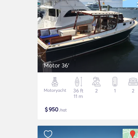
Motor 36'
Motoryacht
36 ft
2
1
2
11 m
$
950
/nat