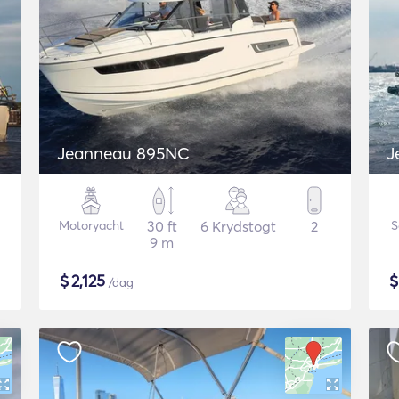
Jeanneau 895NC
Motoryacht
30 ft
6 Krydstogt
2
S
9 m
$
2,125
/dag