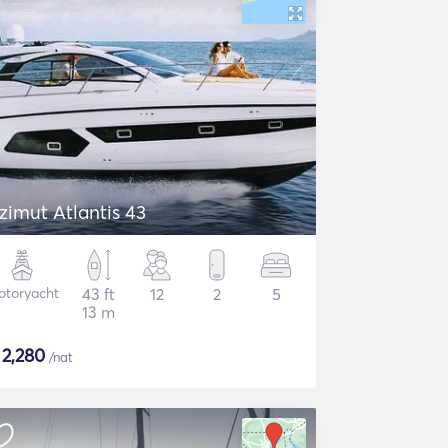
zimut Atlantis 43
otoryacht
43 ft
12
2
5
13 m
$
2,280
/nat