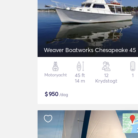
Weaver Boatworks Chesapeake 45
Motoryacht
45 ft
12
1
14 m
Krydstogt
$
950
/dag