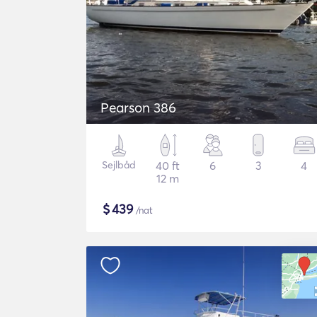
Pearson 386
Sejlbåd
40 ft
6
3
4
12 m
$
439
/nat