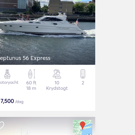
eptunus 56 Express
otoryacht
60 ft
10
2
18 m
Krydstogt
$
7,500
/dag