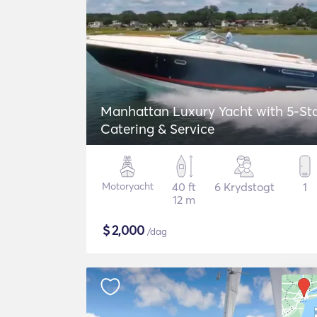
Manhattan Luxury Yacht with 5-St
Catering & Service
Motoryacht
40 ft
6 Krydstogt
1
12 m
$
2,000
/dag