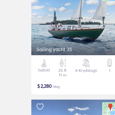
Sailing yacht 35
Sejlbåd
35 ft
6 Krydstogt
1
11 m
$
2,280
/dag