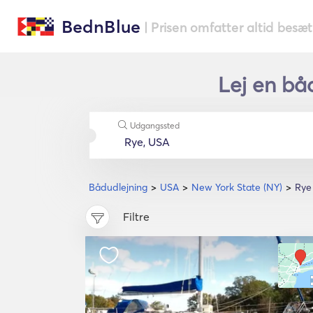
BednBlue
| Prisen omfatter altid besæ
Lej en båd
Udgangssted
Bådudlejning
USA
New York State (NY)
Rye
Filtre