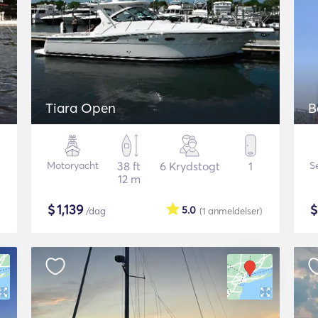
Tiara Open
B
Motoryacht
38 ft
6 Krydstogt
1
S
12 m
$
1,139
5.0
/dag
(1
anmeldelser
)