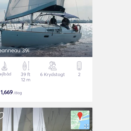
Jeanneau 39i
ejlbåd
39 ft
6 Krydstogt
2
12 m
$
1,669
/dag