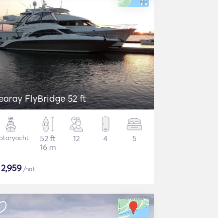
earay FlyBridge 52 ft
otoryacht
52 ft
12
4
5
16 m
$
2,959
/nat