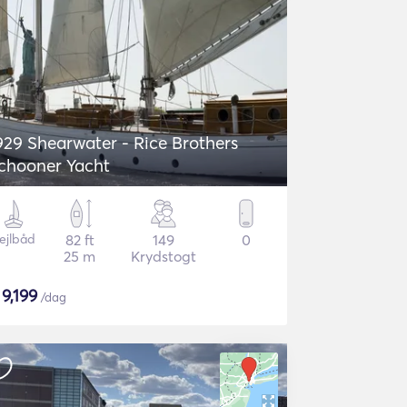
929 Shearwater - Rice Brothers
chooner Yacht
ejlbåd
82 ft
149
0
25 m
Krydstogt
$
9,199
/dag