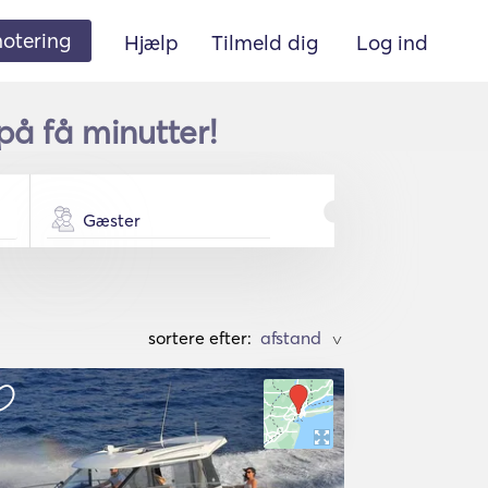
 notering
Hjælp
Tilmeld dig
Log ind
på få minutter!
Gæster
sortere efter:
>