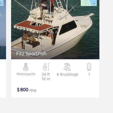
Fitz SportFish
Motoryacht
34 ft
6 Krydstogt
1
10 m
$
800
/dag