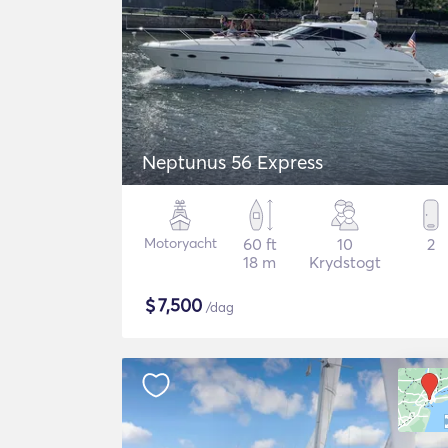
Neptunus 56 Express
Motoryacht
60 ft
10
2
18 m
Krydstogt
$
7,500
/dag