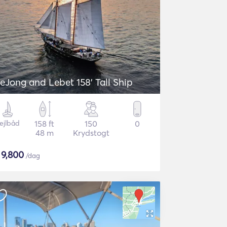
eJong and Lebet 158' Tall Ship
ejlbåd
158 ft
150
0
48 m
Krydstogt
$
9,800
/dag