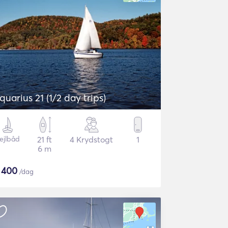
quarius 21 (1/2 day trips)
ejlbåd
21 ft
4 Krydstogt
1
6 m
$
400
/dag