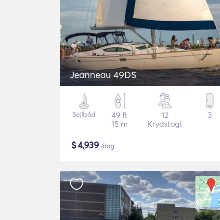
Jeanneau 49DS
Sejlbåd
49 ft
12
3
15 m
Krydstogt
$
4,939
/dag