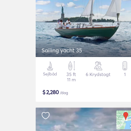
Sailing yacht 35
Sejlbåd
35 ft
6 Krydstogt
1
11 m
$
2,280
/dag