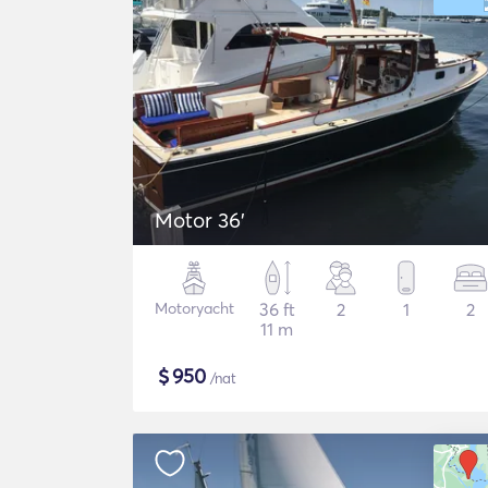
Motor 36'
Motoryacht
36 ft
2
1
2
11 m
$
950
/nat