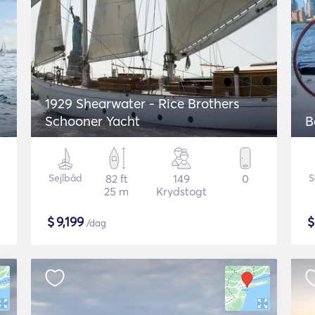
1929 Shearwater - Rice Brothers
Schooner Yacht
B
Sejlbåd
82 ft
149
0
S
25 m
Krydstogt
$
9,199
/dag