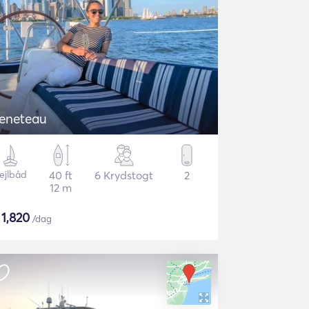
eneteau
ejlbåd
40 ft
6 Krydstogt
2
12 m
$
1,820
/dag