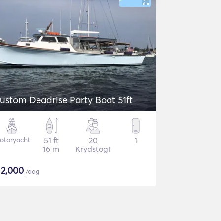
ustom Deadrise Party Boat 51ft
otoryacht
51 ft
20
1
16 m
Krydstogt
$
2,000
/dag