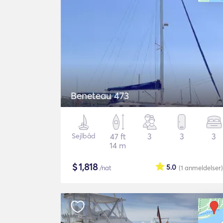
Beneteau 473
Sejlbåd
47 ft
3
3
3
14 m
$
1,818
5.0
/nat
(1
anmeldelser
)