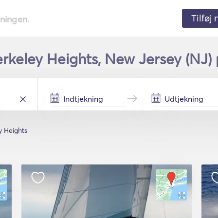
Tilføj
tningen.
erkeley Heights, New Jersey (NJ) 
y Heights