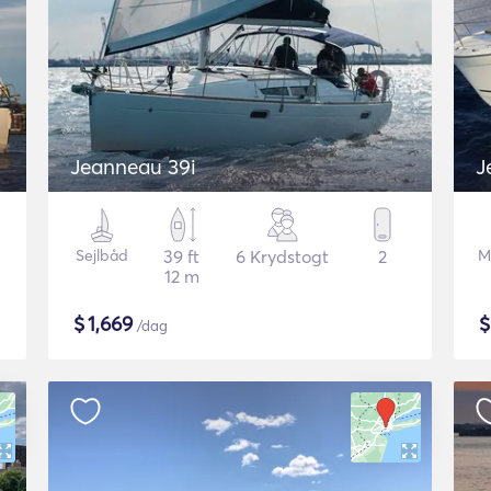
Jeanneau 39i
Sejlbåd
39 ft
6 Krydstogt
2
M
12 m
$
1,669
/dag