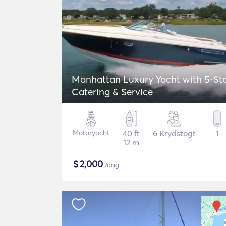
Manhattan Luxury Yacht with 5-St
Catering & Service
Motoryacht
40 ft
6 Krydstogt
1
12 m
$
2,000
/dag