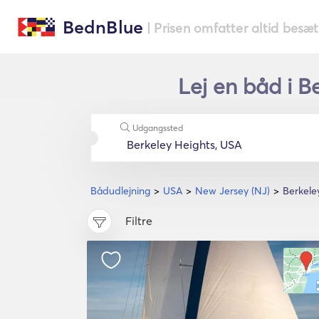
BednBlue
| Prisen omfatter altid besæ
Lej en båd i B
Udgangssted
Bådudlejning
USA
New Jersey (NJ)
Berkele
Filtre