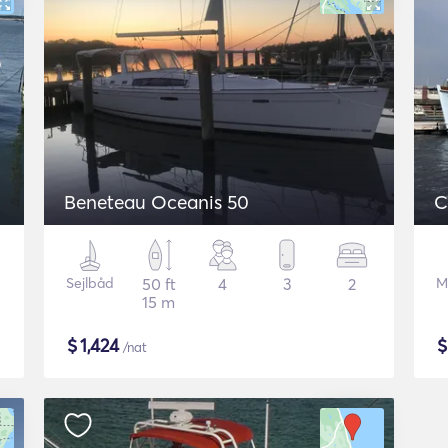
Beneteau Oceanis 50
C
Sejlbåd
50 ft
4
3
2
M
15 m
$
1,424
/nat