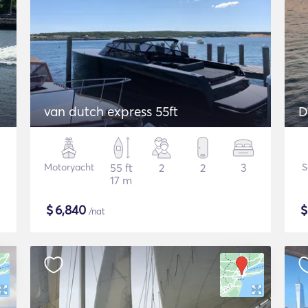
van dutch express 55ft
D
Motoryacht
55 ft
2
2
3
S
17 m
$
6,840
/nat