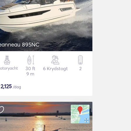
Jeanneau 895NC
otoryacht
30 ft
6 Krydstogt
2
9 m
$
2,125
/dag