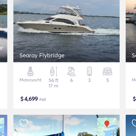
ar
Searay Flybridge
S
Motoryacht
56 ft
6
3
5
M
17 m
$
4,699
/nat