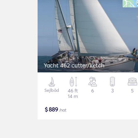
Yacht 462 cutter/ketch
Sejlbåd
46 ft
6
3
5
14 m
$
889
/nat