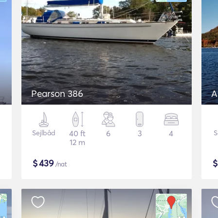
Pearson 386
A
Sejlbåd
40 ft
6
3
4
S
12 m
$
439
/nat