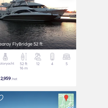
earay FlyBridge 52 ft
otoryacht
52 ft
12
4
5
16 m
$
2,959
/nat