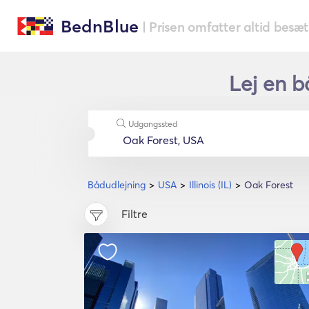
BednBlue
| Prisen omfatter altid besæ
Lej en bå
Udgangssted
Bådudlejning
USA
Illinois (IL)
Oak Forest
Filtre