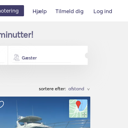
 notering
Hjælp
Tilmeld dig
Log ind
 minutter!
Gæster
sortere efter:
>