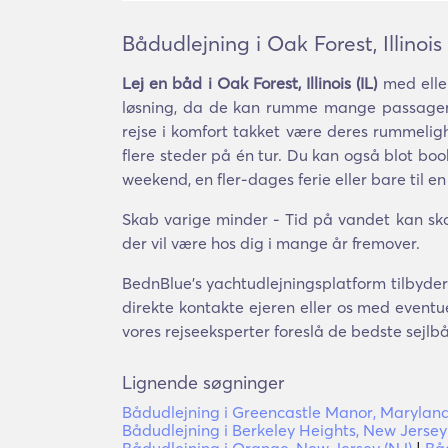
Bådudlejning i Oak Forest, Illinois 
Lej en båd i Oak Forest, Illinois (IL)
med eller
løsning, da de kan rumme mange passagere
rejse i komfort takket være deres rummelig
flere steder på én tur. Du kan også blot boo
weekend, en fler-dages ferie eller bare til en 
Skab varige minder - Tid på vandet kan ska
der vil være hos dig i mange år fremover.
BednBlue's yachtudlejningsplatform tilbyder k
direkte kontakte ejeren eller os med eventue
vores rejseeksperter foreslå de bedste sejlb
Lignende søgninger
Bådudlejning i Greencastle Manor, Marylan
Bådudlejning i Berkeley Heights, New Jersey