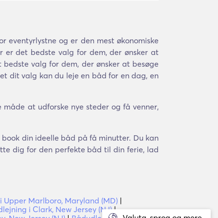
for eventyrlystne og er den mest økonomiske
er det bedste valg for dem, der ønsker at
t bedste valg for dem, der ønsker at besøge
et dit valg kan du leje en båd for en dag, en
e måde at udforske nye steder og få venner,
og book din ideelle båd på få minutter. Du kan
e dig for den perfekte båd til din ferie, lad
i Upper Marlboro, Maryland (MD)
|
lejning i Clark, New Jersey (NJ)
|
Valuta, sprog og mere