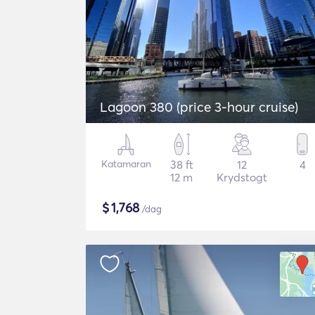
Lagoon 380 (price 3-hour cruise)
Katamaran
38 ft
12
4
12 m
Krydstogt
$
1,768
/dag