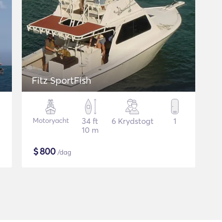
Fitz SportFish
Motoryacht
34 ft
6 Krydstogt
1
10 m
$
800
/dag