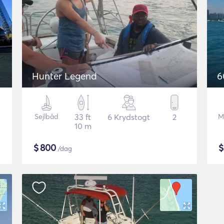
Hunter Legend
6
Sejlbåd
33 ft
6 Krydstogt
2
M
10 m
$
800
/dag