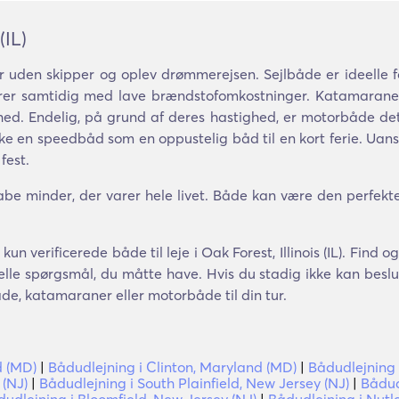
(IL)
 uden skipper og oplev drømmerejsen. Sejlbåde er ideelle 
r samtidig med lave brændstofomkostninger. Katamaraner 
hed. Endelig, på grund af deres hastighed, er motorbåde de
ke en speedbåd som en oppustelig båd til en kort ferie. Uans
fest.
be minder, der varer hele livet. Både kan være den perfekt
un verificerede både til leje i Oak Forest, Illinois (IL). Find 
lle spørgsmål, du måtte have. Hvis du stadig ikke kan beslutt
åde, katamaraner eller motorbåde til din tur.
d (MD)
|
Bådudlejning i Clinton, Maryland (MD)
|
Bådudlejning 
 (NJ)
|
Bådudlejning i South Plainfield, New Jersey (NJ)
|
Bådud