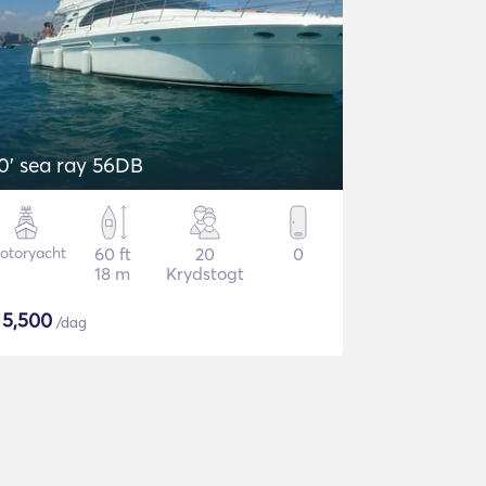
0' sea ray 56DB
otoryacht
60 ft
20
0
18 m
Krydstogt
$
5,500
/dag