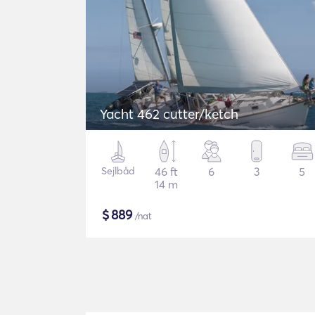
Yacht 462 cutter/ketch
Sejlbåd
46 ft
6
3
5
14 m
$
889
/nat