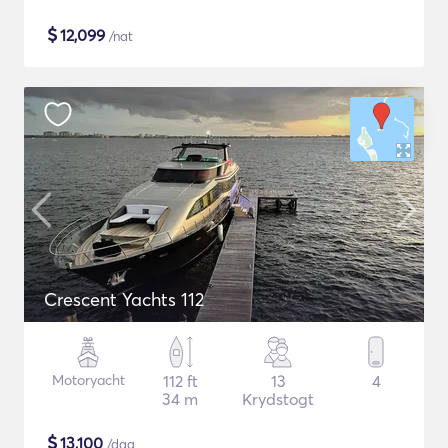
$
12,099
/nat
Crescent Yachts 112
Motoryacht
112 ft
13
4
34 m
Krydstogt
$
13,100
/dag