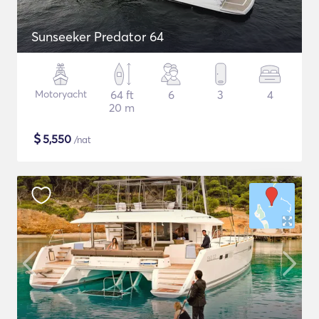
Sunseeker Predator 64
Motoryacht
64 ft
6
3
4
20 m
$
5,550
/nat