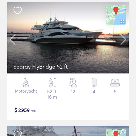
Searay FlyBridge 52 ft
Motoryacht
52 ft
12
4
5
16 m
$
2,959
/nat