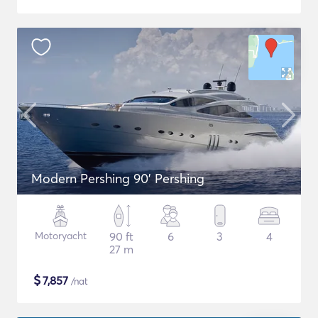
Modern Pershing 90' Pershing
Motoryacht
90 ft
6
3
4
27 m
$
7,857
/nat