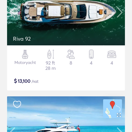
Riva 92
Motoryacht
92 ft
8
4
4
28 m
$
13,100
/nat