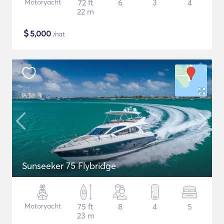
Motoryacht
72 ft
6
3
4
22 m
$
5,000
/nat
Sunseeker 75 Flybridge
Motoryacht
75 ft
8
4
5
23 m