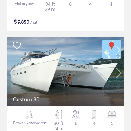
Motoryacht
94 ft
8
4
4
29 m
$
9,850
/nat
Custom 80
Power katamaran
80 ft
8
4
5
24 m