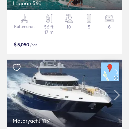
Lagoon 560
Katamaran
56 ft
10
5
6
17 m
$
5,050
/nat
Motoryacht 115'