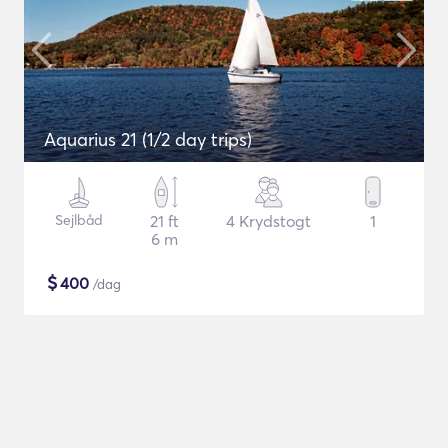
Aquarius 21 (1/2 day trips)
Sejlbåd
21 ft
4 Krydstogt
1
6 m
$
400
/dag