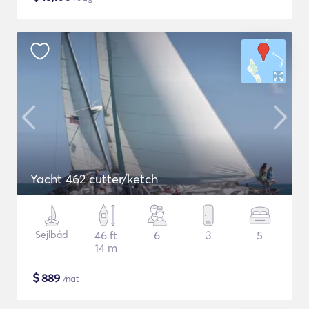
Yacht 462 cutter/ketch
Sejlbåd
46 ft
6
3
5
14 m
$
889
/nat