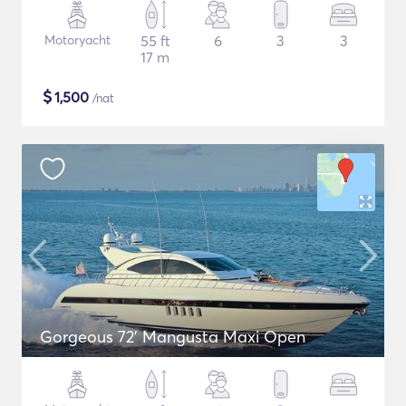
Motoryacht
55 ft
6
3
3
17 m
$
1,500
/nat
Gorgeous 72' Mangusta Maxi Open