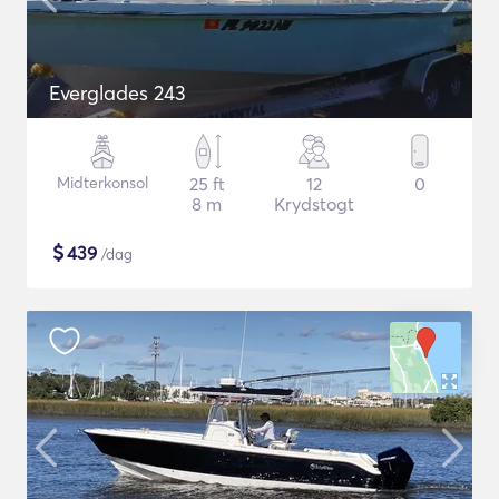
Everglades 243
Midterkonsol
25 ft
12
0
8 m
Krydstogt
$
439
/dag