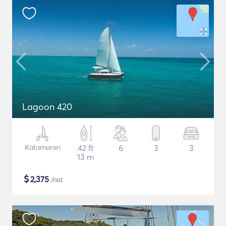
Lagoon 420
Katamaran
42 ft
6
3
3
13 m
$
2,375
/nat