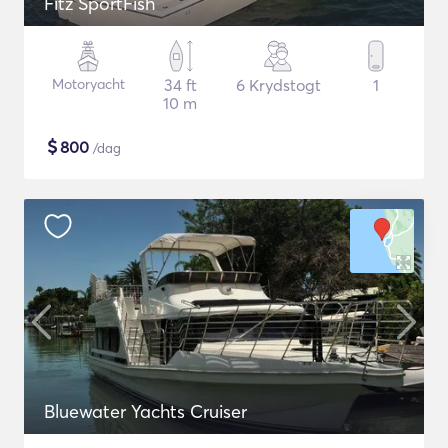
Fitz SportFish
Motoryacht
34 ft
6 Krydstogt
1
10 m
$
800
/dag
Bluewater Yachts Cruiser