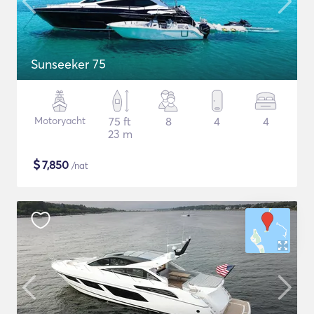
Sunseeker 75
Motoryacht
75 ft
8
4
4
23 m
$
7,850
/nat