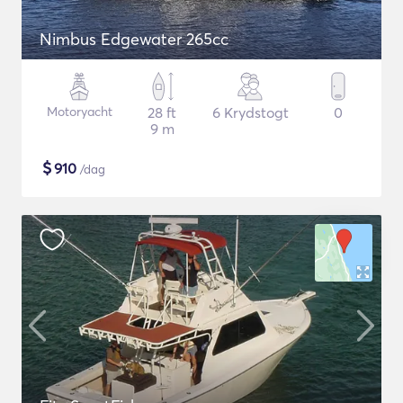
Nimbus Edgewater 265cc
Motoryacht
28 ft
6 Krydstogt
0
9 m
$
910
/dag