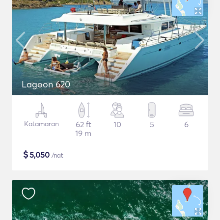
Lagoon 620
Katamaran
62 ft
10
5
6
19 m
$
5,050
/nat