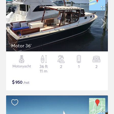
Motor 36'
Motoryacht
36 ft
2
1
2
11 m
$
950
/nat