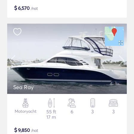
$
6,570
/nat
Sea Ray
Motoryacht
55 ft
6
3
3
17 m
$
9,850
/nat