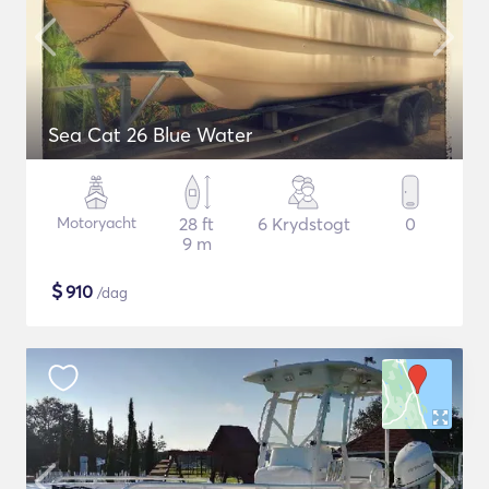
Sea Cat 26 Blue Water
Motoryacht
28 ft
6 Krydstogt
0
9 m
$
910
/dag