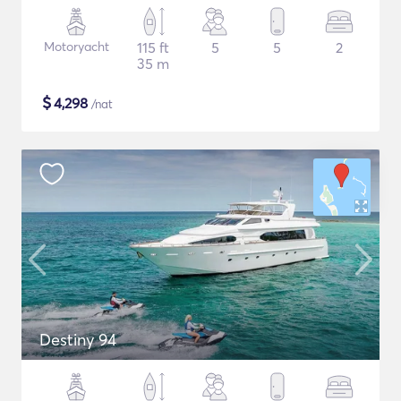
Motoryacht
115 ft
5
5
2
35 m
$
4,298
/nat
Destiny 94