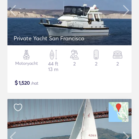
Private Yacht San Francisco
Motoryacht
44 ft
2
2
2
13 m
$
1,520
/nat