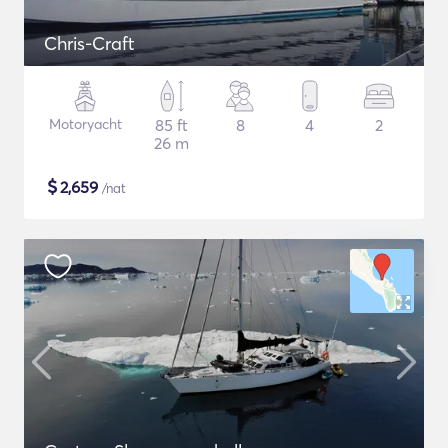
Chris-Craft
Motoryacht
85 ft
8
4
2
26 m
$
2,659
/nat