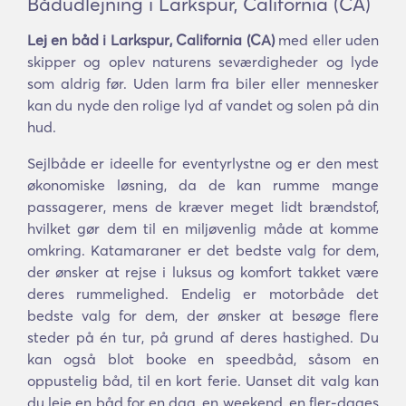
Bådudlejning i Larkspur, California (CA)
Lej en båd i Larkspur, California (CA)
med eller uden
skipper og oplev naturens seværdigheder og lyde
som aldrig før. Uden larm fra biler eller mennesker
kan du nyde den rolige lyd af vandet og solen på din
hud.
Sejlbåde er ideelle for eventyrlystne og er den mest
økonomiske løsning, da de kan rumme mange
passagerer, mens de kræver meget lidt brændstof,
hvilket gør dem til en miljøvenlig måde at komme
omkring. Katamaraner er det bedste valg for dem,
der ønsker at rejse i luksus og komfort takket være
deres rummelighed. Endelig er motorbåde det
bedste valg for dem, der ønsker at besøge flere
steder på én tur, på grund af deres hastighed. Du
kan også blot booke en speedbåd, såsom en
oppustelig båd, til en kort ferie. Uanset dit valg kan
du leje en båd for en dag, en weekend, en fler-dages