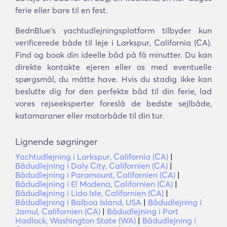
ferie eller bare til en fest.
BednBlue's yachtudlejningsplatform tilbyder kun
verificerede både til leje i Larkspur, California (CA).
Find og book din ideelle båd på få minutter. Du kan
direkte kontakte ejeren eller os med eventuelle
spørgsmål, du måtte have. Hvis du stadig ikke kan
beslutte dig for den perfekte båd til din ferie, lad
vores rejseeksperter foreslå de bedste sejlbåde,
katamaraner eller motorbåde til din tur.
Lignende søgninger
Yachtudlejning i Larkspur, California (CA)
|
Bådudlejning i Daly City, Californien (CA)
|
Bådudlejning i Paramount, Californien (CA)
|
Bådudlejning i El Modena, Californien (CA)
|
Bådudlejning i Lido Isle, Californien (CA)
|
Bådudlejning i Balboa Island, USA
|
Bådudlejning i
Jamul, Californien (CA)
|
Bådudlejning i Port
Hadlock, Washington State (WA)
|
Bådudlejning i