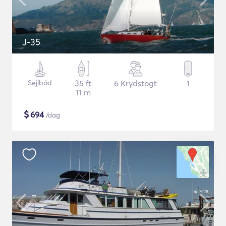
J-35
Sejlbåd
35 ft
6 Krydstogt
1
11 m
$
694
/dag