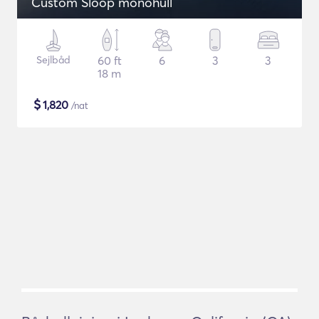
Custom Sloop monohull
Sejlbåd
60 ft
6
3
3
18 m
$
1,820
/nat