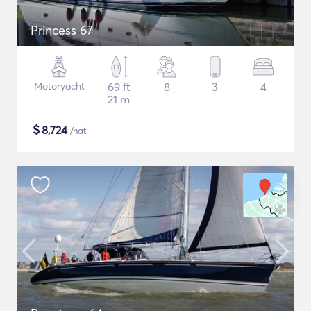
Princess 67
Motoryacht
69 ft
8
3
4
21 m
$
8,724
/nat