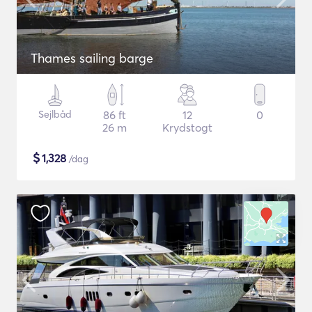
Thames sailing barge
Sejlbåd
86 ft
12
0
26 m
Krydstogt
$
1,328
/dag