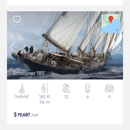
Schooner 185'
Sejlbåd
185 ft
12
6
9
56 m
$
19,687
/nat