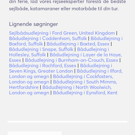
din ferie, lad vores rejseeksperter foreslå de bedste
sejlbåde, katamaraner eller motorbåde til din tur.
Lignende søgninger
Sejlbådsudlejning i Ford Green, United Kingdom
|
Bådudlejning i Coddenham, Suffolk
|
Bådudlejning i
Boxford, Suffolk
|
Bådudlejning i Boxted, Essex
|
Bådudlejning i Snape, Suffolk
|
Bådudlejning i
Hollesley, Suffolk
|
Bådudlejning i Layer de la Haye,
Essex
|
Bådudlejning i Burnham-on-Crouch, Essex
|
Bådudlejning i Rochford, Essex
|
Bådudlejning i
Seven Kings, Greater London
|
Bådudlejning i Ilford,
London og omegn
|
Bådudlejning i Cockfosters,
London og omegn
|
Bådudlejning i South Mimms,
Hertfordshire
|
Bådudlejning i North Woolwich,
London og omegn
|
Bådudlejning i Eynsford, Kent