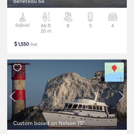
Beneteau 64
Sejlbåd
66 ft
8
5
4
20 m
$
1,550
/nat
Custom based on Nelson 75"