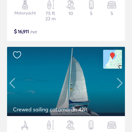
Motoryacht
75 ft
10
5
5
23 m
$
16,911
/nat
Crewed sailing catamaran 42ft