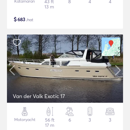
Katamaran
43 ft
8
4
4
13 m
$
683
/nat
Van der Valk Exotic 17
Motoryacht
56 ft
6
3
3
17 m