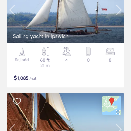
Sailing yacht in Ipswich
Sejlbåd
68 ft
4
0
8
21 m
$
1,085
/nat