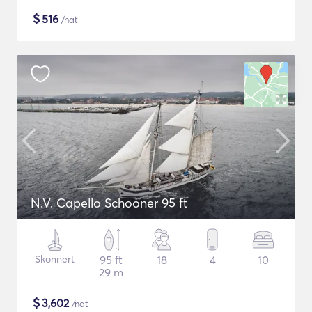
$
516
/nat
N.V. Capello Schooner 95 ft
Skonnert
95 ft
18
4
10
29 m
$
3,602
/nat