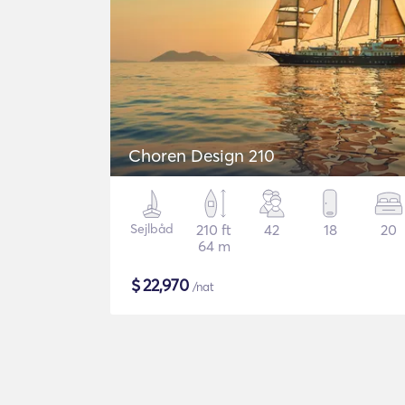
Choren Design 210
Sejlbåd
210 ft
42
18
20
64 m
$
22,970
/nat