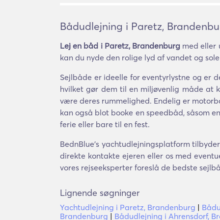
Bådudlejning i Paretz, Brandenbu
Lej en båd i Paretz, Brandenburg
med eller 
kan du nyde den rolige lyd af vandet og sole
Sejlbåde er ideelle for eventyrlystne og e
hvilket gør dem til en miljøvenlig måde at
være deres rummelighed. Endelig er motorbåd
kan også blot booke en speedbåd, såsom en op
ferie eller bare til en fest.
BednBlue's yachtudlejningsplatform tilbyder 
direkte kontakte ejeren eller os med eventue
vores rejseeksperter foreslå de bedste sejlb
Lignende søgninger
Yachtudlejning i Paretz, Brandenburg
|
Bådu
Brandenburg
|
Bådudlejning i Ahrensdorf, 