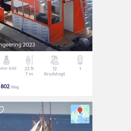
ngeering 2023
otor båd
23 ft
12
1
7 m
Krydstogt
$
802
/dag