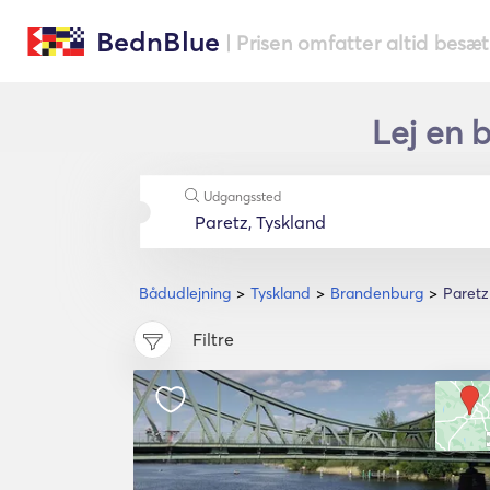
BednBlue
| Prisen omfatter altid besæ
Lej en 
Udgangssted
Bådudlejning
Tyskland
Brandenburg
Paretz
Filtre