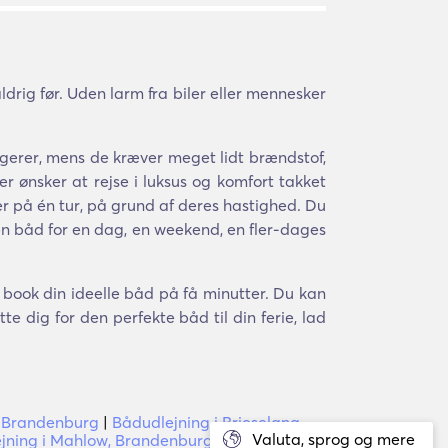
rig før. Uden larm fra biler eller mennesker
gerer, mens de kræver meget lidt brændstof,
 ønsker at rejse i luksus og komfort takket
r på én tur, på grund af deres hastighed. Du
 en båd for en dag, en weekend, en fler-dages
g book din ideelle båd på få minutter. Du kan
e dig for den perfekte båd til din ferie, lad
, Brandenburg
|
Bådudlejning i Brieselang,
Valuta, sprog og mere
jning i Mahlow, Brandenburg
|
Bådudlejning