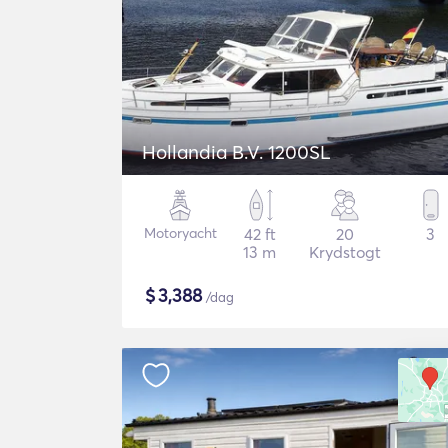
Hollandia B.V. 1200SL
Motoryacht
42 ft
20
3
13 m
Krydstogt
$
3,388
/dag