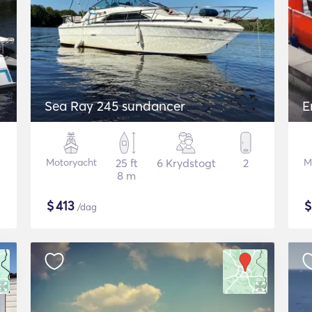
Sea Ray 245 sundancer
E
Motoryacht
25 ft
6 Krydstogt
2
M
8 m
$
413
/dag