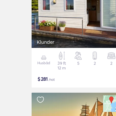
Klunder
Husbåd
39 ft
5
2
2
12 m
$
281
/nat