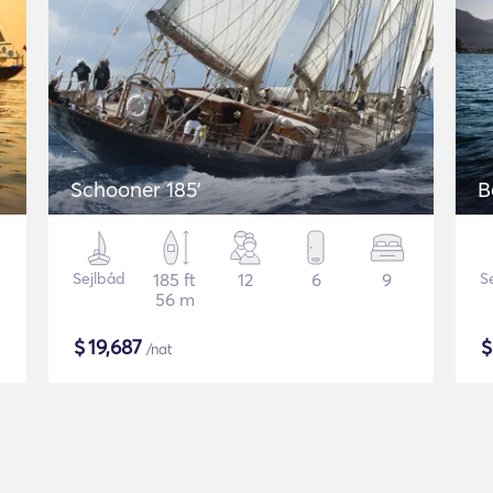
Schooner 185'
B
Sejlbåd
185 ft
12
6
9
S
56 m
$
19,687
/nat