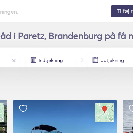
Tilføj
tningen.
båd i Paretz, Brandenburg på få m