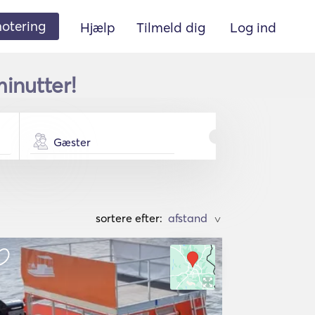
 notering
Hjælp
Tilmeld dig
Log ind
inutter!
Gæster
sortere efter:
>