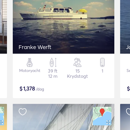
Franke Werft
J
Motoryacht
39 ft
15
1
S
12 m
Krydstogt
$
1,378
/dag