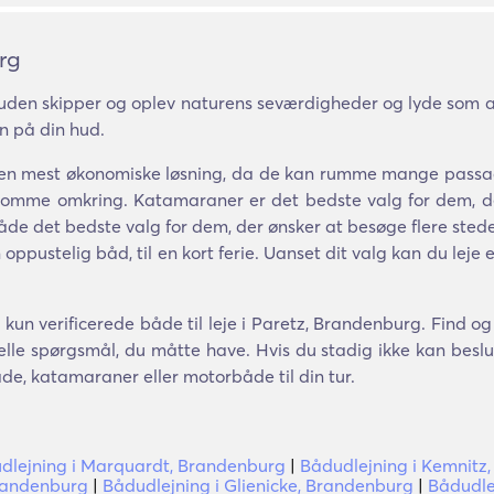
rg
uden skipper og oplev naturens seværdigheder og lyde som ald
n på din hud.
r den mest økonomiske løsning, da de kan rumme mange passa
 komme omkring. Katamaraner er det bedste valg for dem, der
e det bedste valg for dem, der ønsker at besøge flere stede
pustelig båd, til en kort ferie. Uanset dit valg kan du leje
kun verificerede både til leje i Paretz, Brandenburg. Find o
lle spørgsmål, du måtte have. Hvis du stadig ikke kan beslutt
åde, katamaraner eller motorbåde til din tur.
dlejning i Marquardt, Brandenburg
|
Bådudlejning i Kemnitz
Brandenburg
|
Bådudlejning i Glienicke, Brandenburg
|
Bådudle