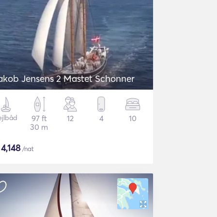
akob Jensens 2 Mastet Schonner
ejlbåd
97 ft
12
4
10
30 m
$
4,148
/nat