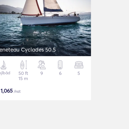
eneteau Cyclades 50.5
ejlbåd
50 ft
9
6
5
15 m
$
1,065
/nat