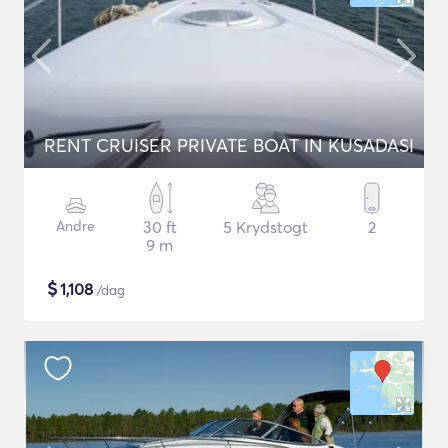
RENT CRUISER PRIVATE BOAT IN KUSADASI
Andre
30 ft
5 Krydstogt
2
9 m
$
1,108
/dag