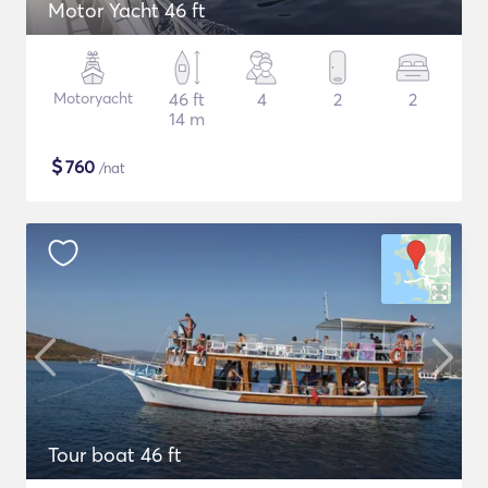
Motor Yacht 46 ft
Motoryacht
46 ft
4
2
2
14 m
$
760
/nat
Tour boat 46 ft