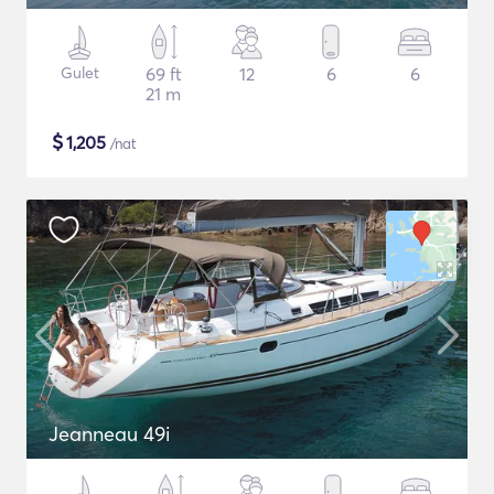
Gulet
69 ft
12
6
6
21 m
$
1,205
/nat
Jeanneau 49i