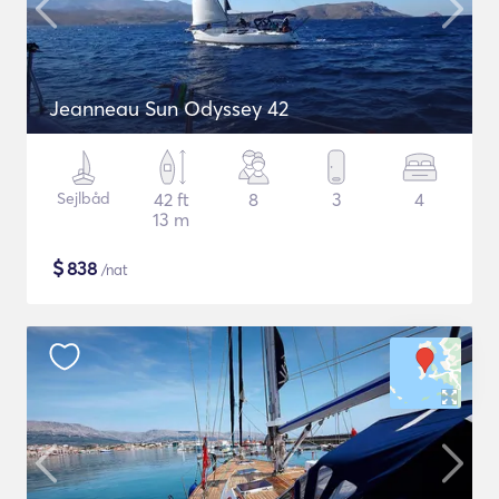
Jeanneau Sun Odyssey 42
Sejlbåd
42 ft
8
3
4
13 m
$
838
/nat