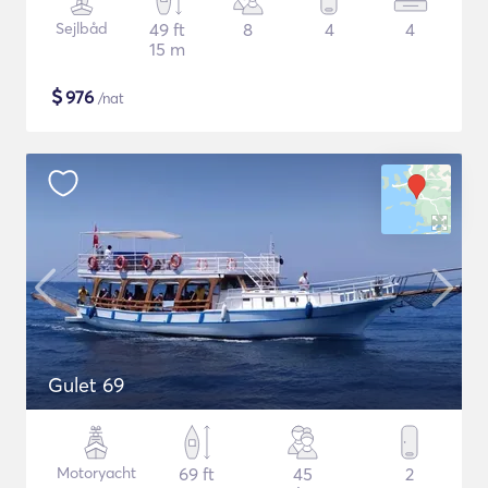
Sejlbåd
49 ft
8
4
4
15 m
$
976
/nat
Gulet 69
Motoryacht
69 ft
45
2