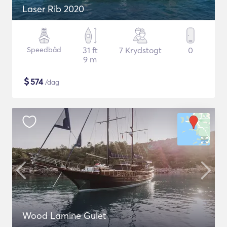
Laser Rib 2020
Speedbåd
31 ft
7 Krydstogt
0
9 m
$
574
/dag
Wood Lamine Gulet