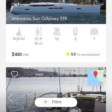
Jeanneau Sun Odyssey 519
Sejlbåd
51 ft
10
6
7
16 m
$
820
5.0
/nat
(2
anmeldelser
)
Filtre