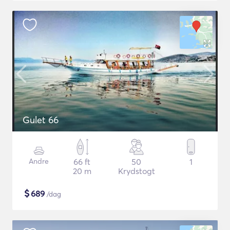
Gulet 66
Andre
66 ft
50
1
20 m
Krydstogt
$
689
/dag