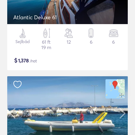
Atlantic Deluxe 61
Sejlbåd
61 ft
12
6
6
19 m
$
1,378
/nat