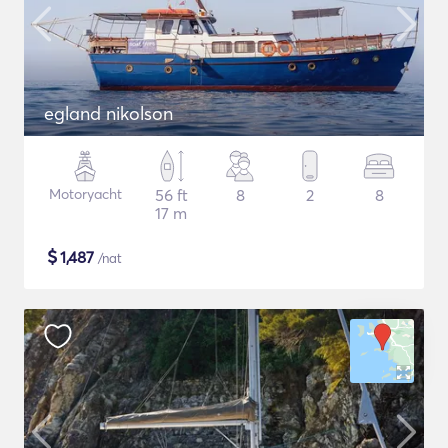
egland nikolson
Motoryacht
56 ft
8
2
8
17 m
$
1,487
/nat