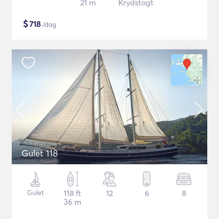
21 m
Krydstogt
$
718
/dag
Gulet 118
Gulet
118 ft
12
6
8
36 m