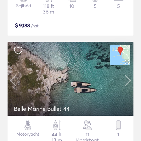
Sejlbåd
118 ft
10
5
5
36 m
$
9,188
/nat
Belle Marine Bullet 44
Motoryacht
44 ft
11
1
13 m
Krydstogt