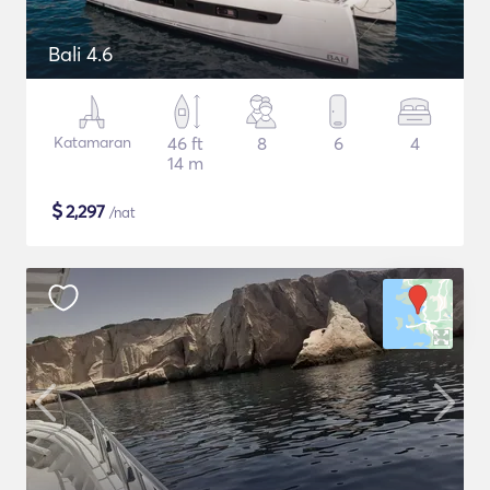
Bali 4.6
Katamaran
46 ft
8
6
4
14 m
$
2,297
/nat