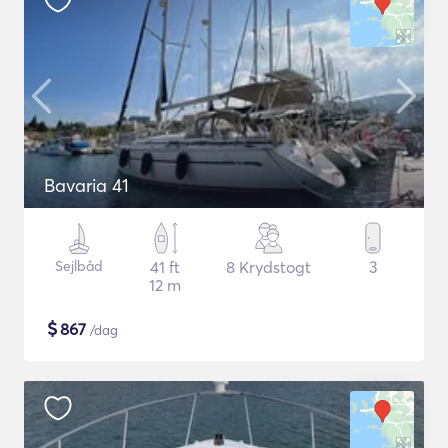
Bavaria 41
Sejlbåd
41 ft
8 Krydstogt
3
12 m
$
867
/dag