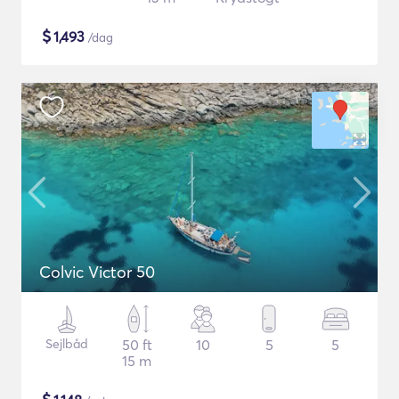
$
1,493
/dag
Colvic Victor 50
Sejlbåd
50 ft
10
5
5
15 m