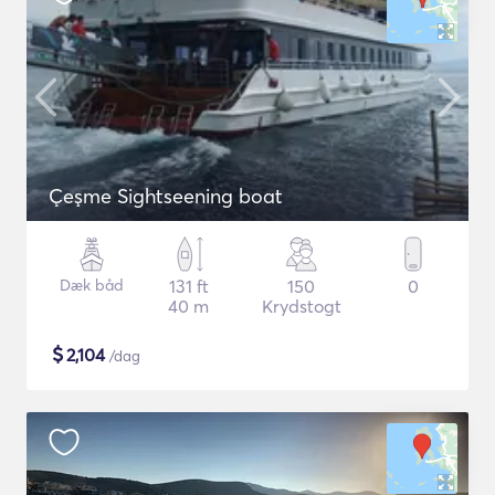
Çeşme Sightseening boat
Dæk båd
131 ft
150
0
40 m
Krydstogt
$
2,104
/dag