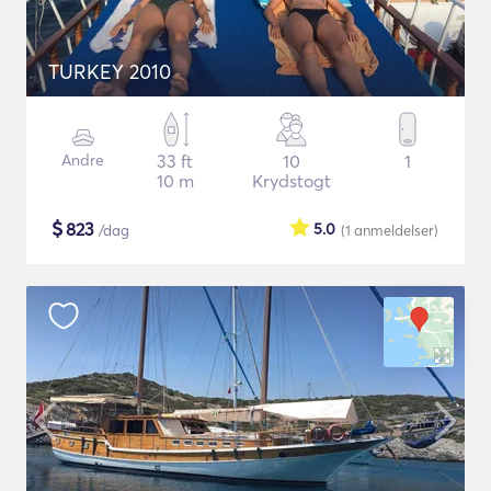
TURKEY 2010
Andre
33 ft
10
1
10 m
Krydstogt
$
823
5.0
/dag
(1
anmeldelser
)