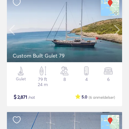
Custom Built Gulet 79
Gulet
79 ft
8
4
6
24 m
$
2,871
5.0
/nat
(6
anmeldelser
)