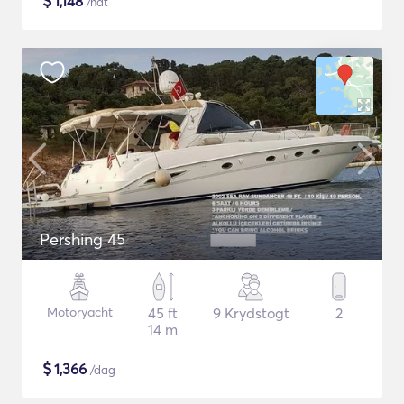
$
1,148
/nat
Pershing 45
Motoryacht
45 ft
9 Krydstogt
2
14 m
$
1,366
/dag