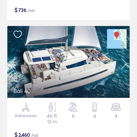
$
736
/nat
Bali 40
Katamaran
40 ft
6
4
4
12 m
$
2,460
/nat