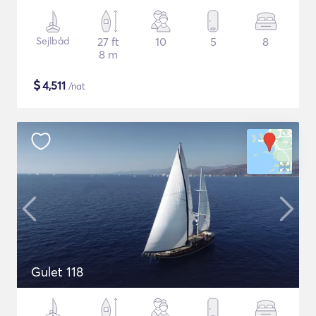
Sejlbåd
27 ft
10
5
8
8 m
$
4,511
/nat
Gulet 118