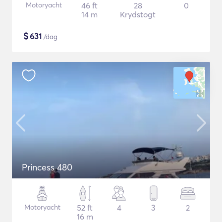
Motoryacht
46 ft
28
0
14 m
Krydstogt
$
631
/dag
Princess 480
Motoryacht
52 ft
4
3
2
16 m