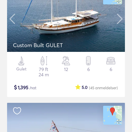
Custom Built GULET
Gulet
79 ft
12
6
6
24 m
$
1,395
5.0
/nat
(45
anmeldelser
)