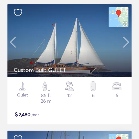
Custom Built GULET
Gulet
85 ft
12
6
6
26 m
$
2,480
/nat