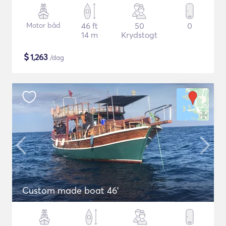
Motor båd
46 ft
50
0
14 m
Krydstogt
$
1,263
/dag
Custom made boat 46'