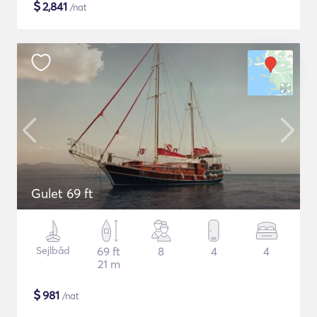
$
2,841
/nat
Gulet 69 ft
Sejlbåd
69 ft
8
4
4
21 m
$
981
/nat