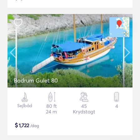
Bodrum Gulet 80
Sejlbåd
80 ft
45
4
24 m
Krydstogt
$
1,722
/dag