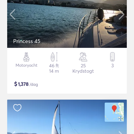
Princess 45
Motoryacht
46 ft
25
3
14 m
Krydstogt
$
1,378
/dag