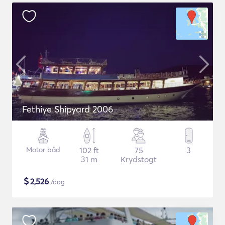
Fethiye Shipyard 2006
Motor båd
102 ft
75
3
31 m
Krydstogt
$
2,526
/dag