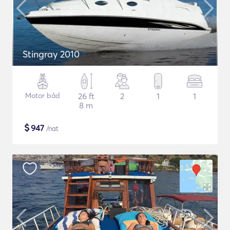
Stingray 2010
Motor båd
26 ft
2
1
1
8 m
$
947
/nat