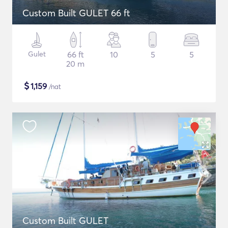
Custom Built GULET 66 ft
Gulet
66 ft
10
5
5
20 m
$
1,159
/nat
Custom Built GULET