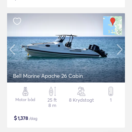
Bell Marine Apache 26 Cabin
Motor båd
25 ft
8 Krydstogt
1
8 m
$
1,378
/dag