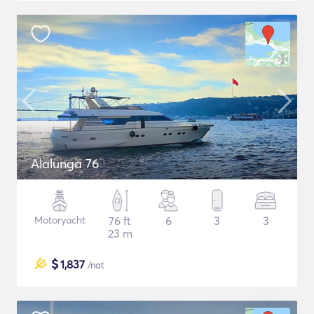
Alalunga 76
Motoryacht
76 ft
6
3
3
23 m
$
1,837
/nat