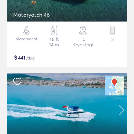
Motoryatch 46
Motoryacht
46 ft
10
2
14 m
Krydstogt
$
441
/dag