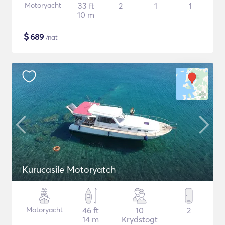
Motoryacht
33 ft
2
1
1
10 m
$
689
/nat
Kurucasile Motoryatch
Motoryacht
46 ft
10
2
14 m
Krydstogt