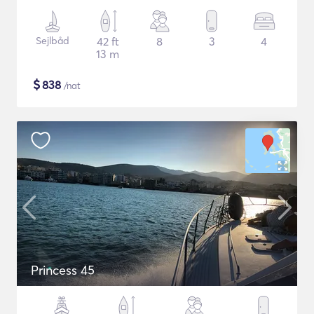
Sejlbåd
42 ft
8
3
4
13 m
$
838
/nat
Princess 45