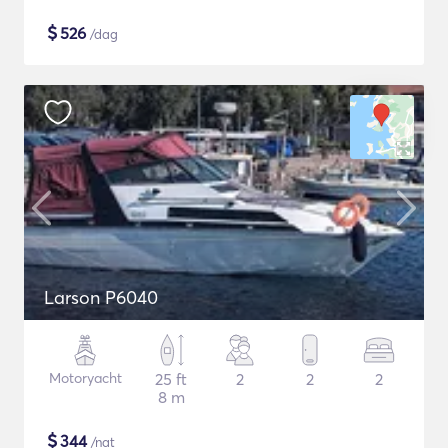
$
526
/dag
Larson P6040
Motoryacht
25 ft
2
2
2
8 m
$
344
/nat