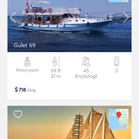
Gulet 69
Motoryacht
69 ft
45
2
21 m
Krydstogt
$
718
/dag