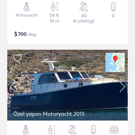
Motoryacht
59 ft
40
0
18 m
Krydstogt
$
700
/dag
Özel yapım Motoryacht 2015