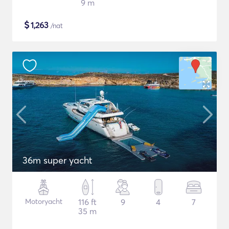
9 m
$
1,263
/nat
36m super yacht
Motoryacht
116 ft
9
4
7
35 m