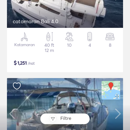
catamaran Bali 4.0
Katamaran
40 ft
10
4
8
12 m
$
1,251
/nat
Filtre