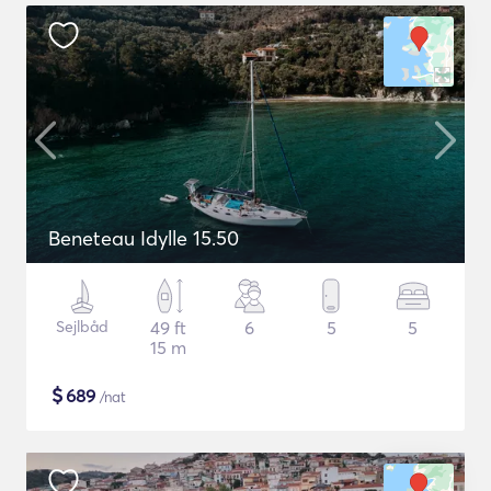
Beneteau Idylle 15.50
Sejlbåd
49 ft
6
5
5
15 m
$
689
/nat