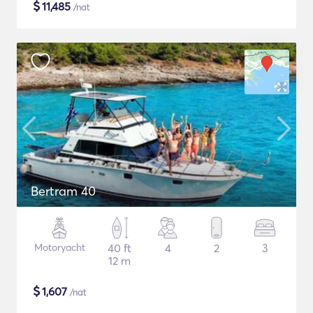
$
11,485
/nat
Bertram 40
Motoryacht
40 ft
4
2
3
12 m
$
1,607
/nat