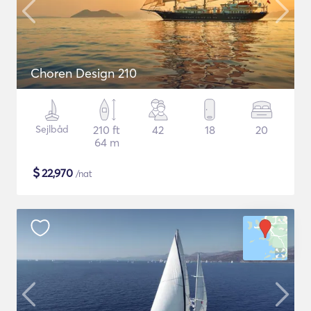
Choren Design 210
Sejlbåd
210 ft
42
18
20
64 m
$
22,970
/nat