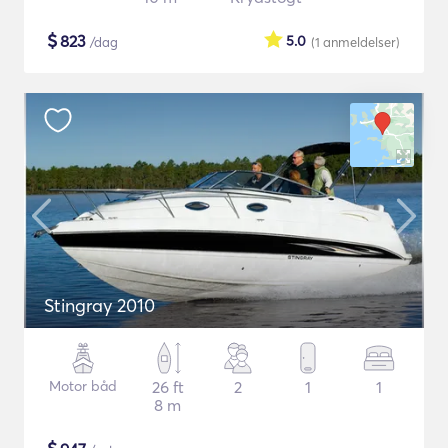
$
823
5.0
/dag
(1
anmeldelser
)
Stingray 2010
Motor båd
26 ft
2
1
1
8 m