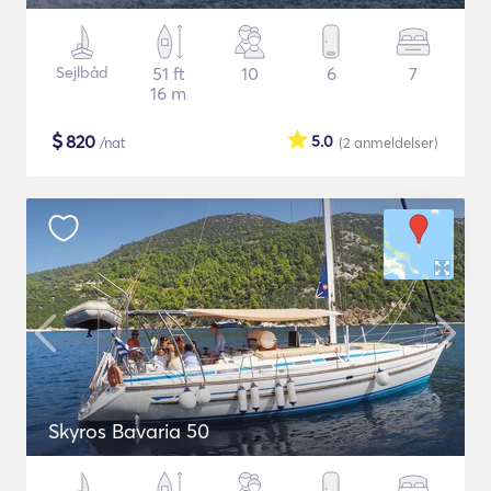
Sejlbåd
51 ft
10
6
7
16 m
$
820
5.0
/nat
(2
anmeldelser
)
Skyros Bavaria 50