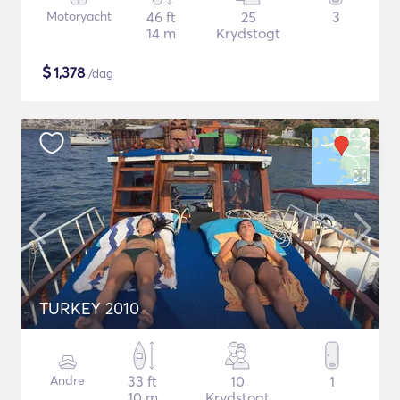
Motoryacht
46 ft
25
3
14 m
Krydstogt
$
1,378
/dag
TURKEY 2010
Andre
33 ft
10
1
10 m
Krydstogt