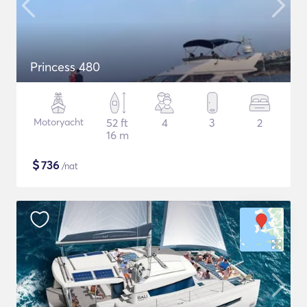
Princess 480
Motoryacht
52 ft
4
3
2
16 m
$
736
/nat