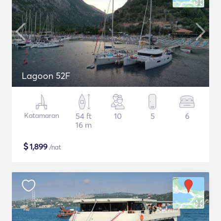
Lagoon 52F
Katamaran
54 ft
10
5
6
16 m
$
1,899
/nat