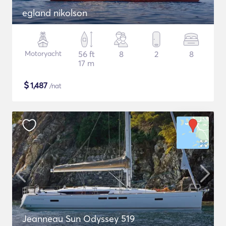
egland nikolson
Motoryacht
56 ft
8
2
8
17 m
$
1,487
/nat
Jeanneau Sun Odyssey 519