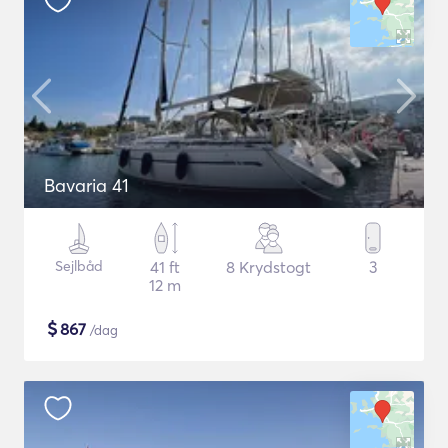
Bavaria 41
Sejlbåd
41 ft
8 Krydstogt
3
12 m
$
867
/dag