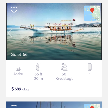
Gulet 66
Andre
66 ft
50
1
20 m
Krydstogt
$
689
/dag