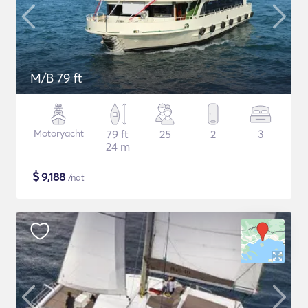
M/B 79 ft
Motoryacht
79 ft
25
2
3
24 m
$
9,188
/nat