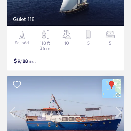
Gulet 118
Sejlbåd
118 ft
10
5
5
36 m
$
9,188
/nat