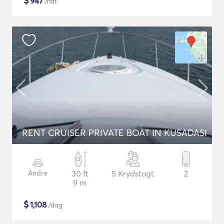
$
947
/nat
RENT CRUISER PRIVATE BOAT IN KUSADASI
Andre
30 ft
5 Krydstogt
2
9 m
$
1,108
/dag