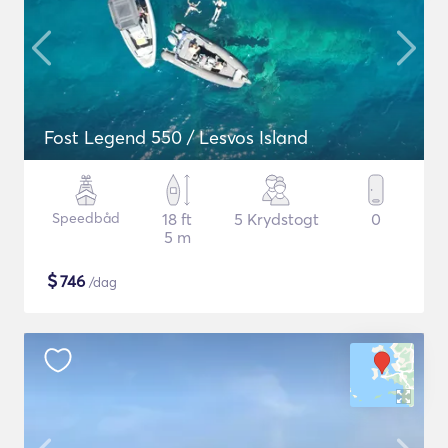
Fost Legend 550 / Lesvos Island
Speedbåd
18 ft
5 Krydstogt
0
5 m
$
746
/dag