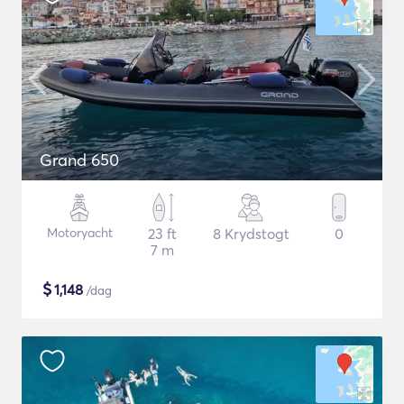
Grand 650
Motoryacht
23 ft
8 Krydstogt
0
7 m
$
1,148
/dag