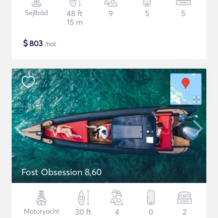
Sejlbåd
48 ft
9
5
5
15 m
$
803
/nat
Fost Obsession 8,60
Motoryacht
30 ft
4
0
2