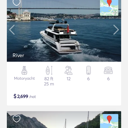
River
Motoryacht
82 ft
12
6
6
25 m
$
2,699
/nat