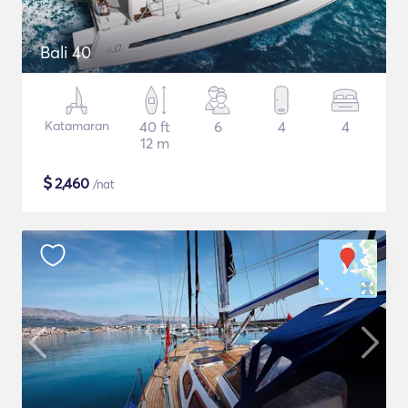
Bali 40
Katamaran
40 ft
6
4
4
12 m
$
2,460
/nat