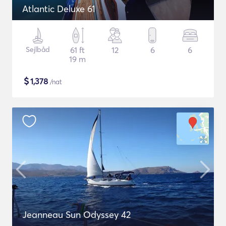
Atlantic Deluxe 61
Sejlbåd
61 ft
12
6
6
19 m
$
1,378
/nat
Jeanneau Sun Odyssey 42