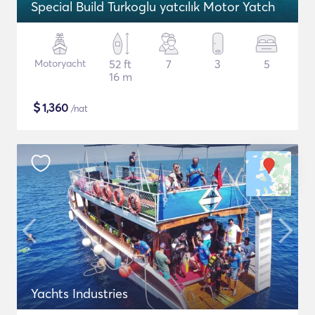
Special Build Turkoglu yatcılık Motor Yatch
Motoryacht
52 ft
7
3
5
16 m
$
1,360
/nat
Yachts Industries