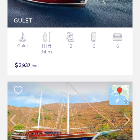
GULET
Gulet
111 ft
12
6
6
34 m
$
3,937
/nat