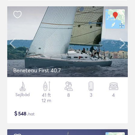
Beneteau First 40.7
Sejlbåd
41 ft
8
3
4
12 m
$
548
/nat