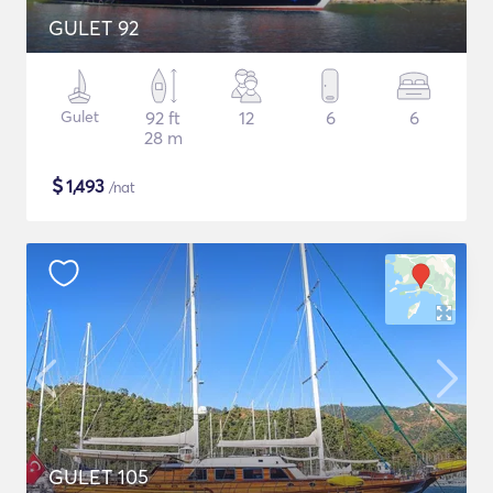
GULET 92
Gulet
92 ft
12
6
6
28 m
$
1,493
/nat
GULET 105