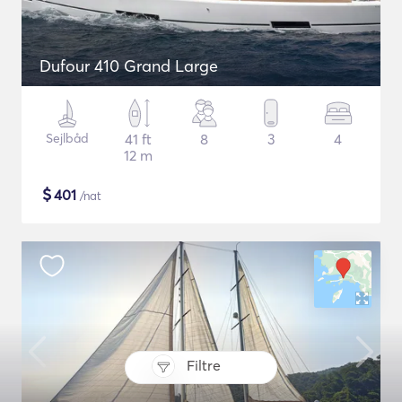
Dufour 410 Grand Large
Sejlbåd
41 ft
8
3
4
12 m
$
401
/nat
Filtre