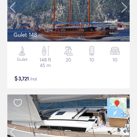
Gulet 148
Gulet
148 ft
20
10
10
45 m
$
3,721
/nat