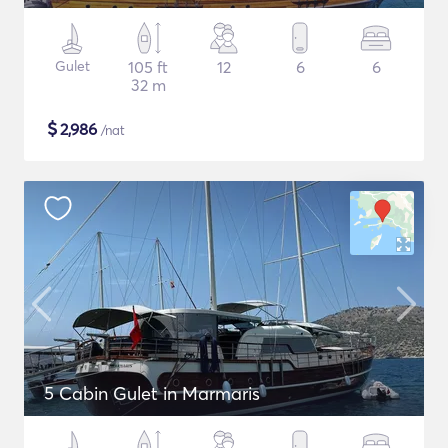
Gulet
105 ft
12
6
6
32 m
$
2,986
/nat
5 Cabin Gulet in Marmaris