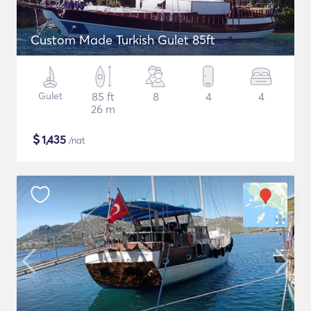
Custom Made Turkish Gulet 85ft
Gulet
85 ft
8
4
4
26 m
$
1,435
/nat