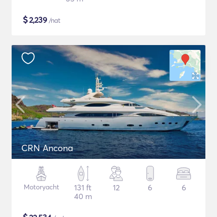
$
2,239
/nat
CRN Ancona
Motoryacht
131 ft
12
6
6
40 m