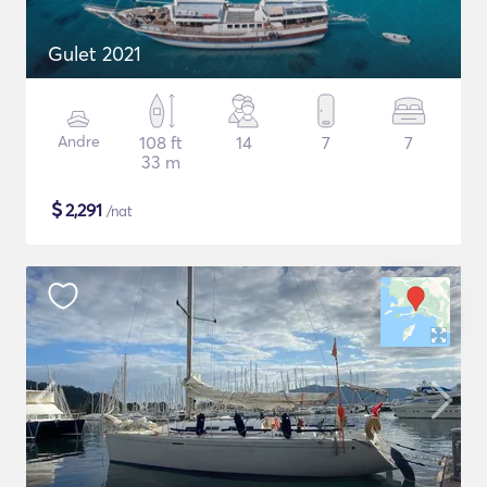
Gulet 2021
Andre
108 ft
14
7
7
33 m
$
2,291
/nat