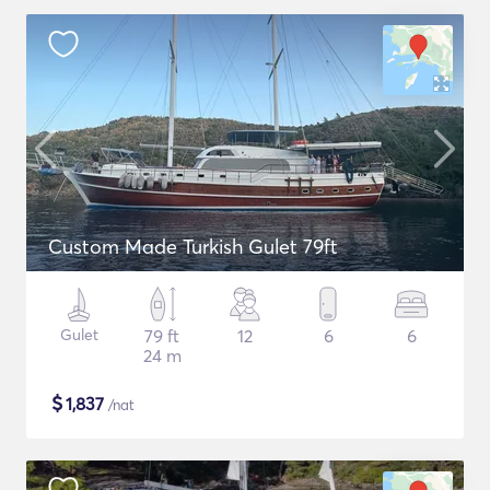
Custom Made Turkish Gulet 79ft
Gulet
79 ft
12
6
6
24 m
$
1,837
/nat