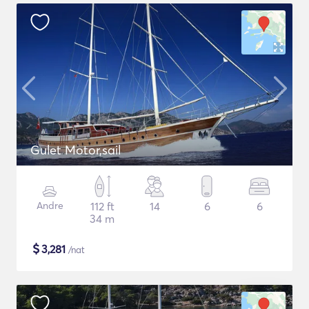
Gulet Motor,sail
Andre
112 ft
14
6
6
34 m
$
3,281
/nat