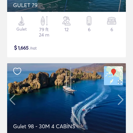
GULET 79
Gulet
79 ft
12
6
6
24 m
$
1,665
/nat
Gulet 98 - 30M 4 CABİNS