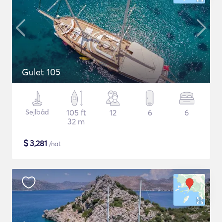
Gulet 105
Sejlbåd
105 ft
12
6
6
32 m
$
3,281
/nat