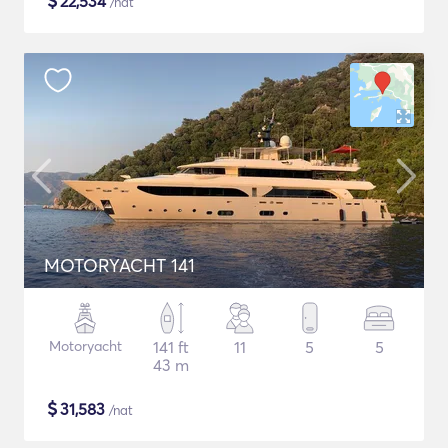
$
22,534
/nat
MOTORYACHT 141
Motoryacht
141 ft
11
5
5
43 m
$
31,583
/nat