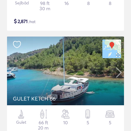
Sejlbåd
98 ft
16
8
8
30 m
$
2,871
/nat
GULET KETCH 66
Gulet
66 ft
10
5
5
20 m