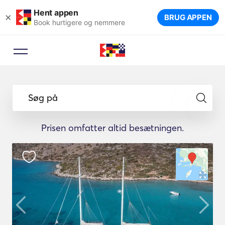
Hent appen
×
BRUG APPEN
Book hurtigere og nemmere
Søg på
Prisen omfatter altid besætningen.