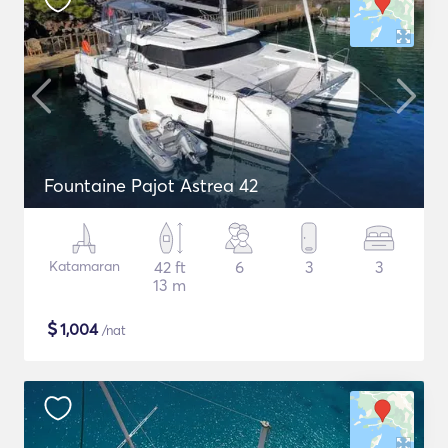
Fountaine Pajot Astrea 42
Katamaran
42 ft
6
3
3
13 m
$
1,004
/nat