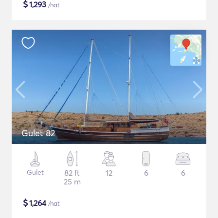
$
1,293
/nat
Gulet 82
Gulet
82 ft
12
6
6
25 m
$
1,264
/nat