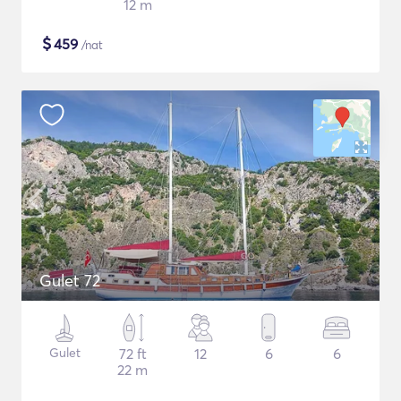
12 m
$
459
/nat
Gulet 72
Gulet
72 ft
12
6
6
22 m