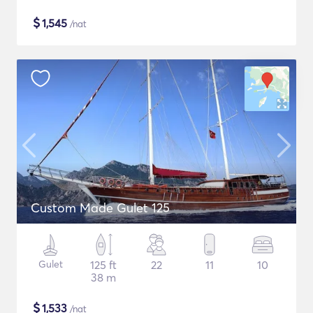
$
1,545
/nat
Custom Made Gulet 125
Gulet
125 ft
22
11
10
38 m
$
1,533
/nat