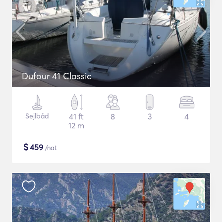
Dufour 41 Classic
Sejlbåd
41 ft
8
3
4
12 m
$
459
/nat