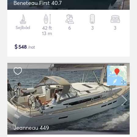
Beneteau First 40.7
Sejlbåd
42 ft
6
3
3
13 m
$
548
/nat
Jeanneau 449