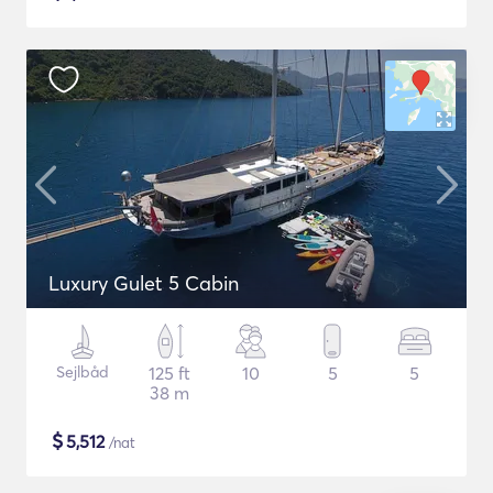
Luxury Gulet 5 Cabin
Sejlbåd
125 ft
10
5
5
38 m
$
5,512
/nat