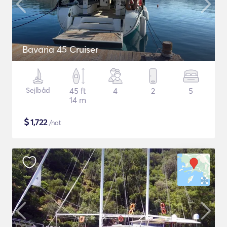
Bavaria 45 Cruiser
Sejlbåd
45 ft
4
2
5
14 m
$
1,722
/nat