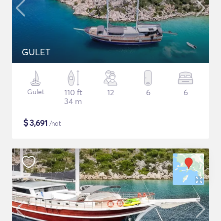
GULET
Gulet
110 ft
12
6
6
34 m
$
3,691
/nat