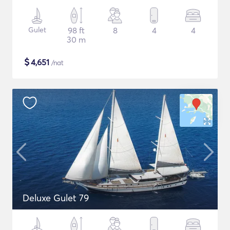
Gulet
98 ft
8
4
4
30 m
$
4,651
/nat
Deluxe Gulet 79