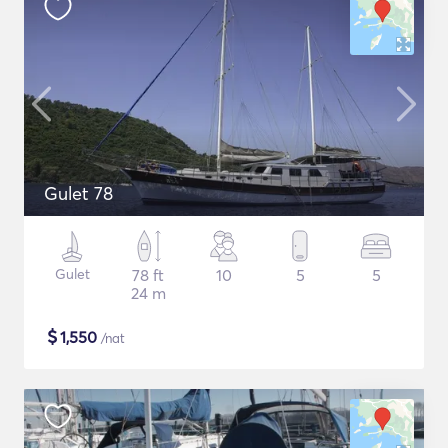
Gulet 78
Gulet
78 ft
10
5
5
24 m
$
1,550
/nat