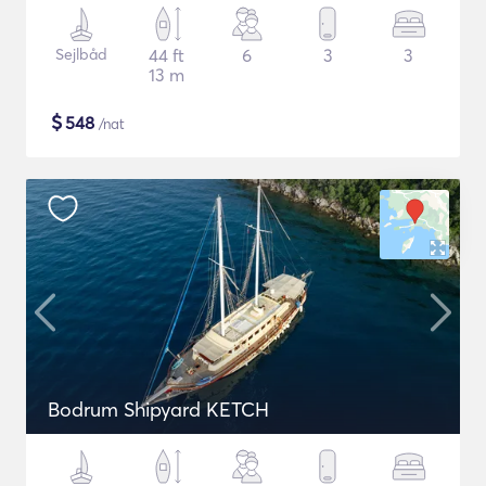
Sejlbåd
44 ft
6
3
3
13 m
$
548
/nat
Bodrum Shipyard KETCH