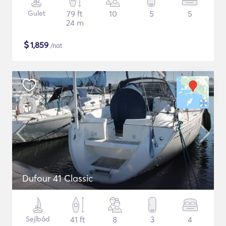
Gulet
79 ft
10
5
5
24 m
$
1,859
/nat
Dufour 41 Classic
Sejlbåd
41 ft
8
3
4