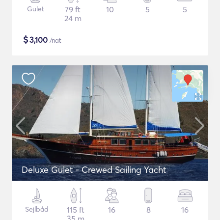
Gulet
79 ft
10
5
5
24 m
$
3,100
/nat
Deluxe Gulet - Crewed Sailing Yacht
Sejlbåd
115 ft
16
8
16
35 m