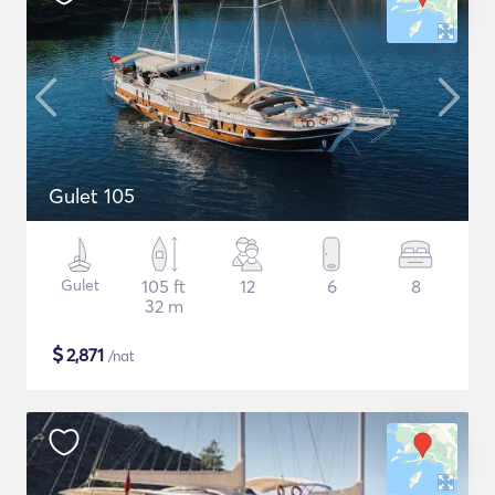
Gulet 105
Gulet
105 ft
12
6
8
32 m
$
2,871
/nat