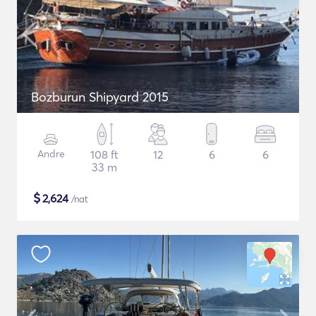
Bozburun Shipyard 2015
Andre
108 ft
12
6
6
33 m
$
2,624
/nat