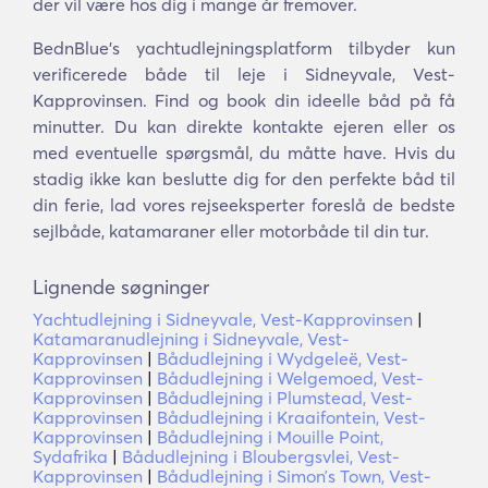
der vil være hos dig i mange år fremover.
BednBlue's yachtudlejningsplatform tilbyder kun
verificerede både til leje i Sidneyvale, Vest-
Kapprovinsen. Find og book din ideelle båd på få
minutter. Du kan direkte kontakte ejeren eller os
med eventuelle spørgsmål, du måtte have. Hvis du
stadig ikke kan beslutte dig for den perfekte båd til
din ferie, lad vores rejseeksperter foreslå de bedste
sejlbåde, katamaraner eller motorbåde til din tur.
Lignende søgninger
Yachtudlejning i Sidneyvale, Vest-Kapprovinsen
|
Katamaranudlejning i Sidneyvale, Vest-
Kapprovinsen
|
Bådudlejning i Wydgeleë, Vest-
Kapprovinsen
|
Bådudlejning i Welgemoed, Vest-
Kapprovinsen
|
Bådudlejning i Plumstead, Vest-
Kapprovinsen
|
Bådudlejning i Kraaifontein, Vest-
Kapprovinsen
|
Bådudlejning i Mouille Point,
Sydafrika
|
Bådudlejning i Bloubergsvlei, Vest-
Kapprovinsen
|
Bådudlejning i Simonʼs Town, Vest-