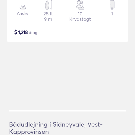
Andre
28 ft
10
1
9 m
Krydstogt
$
1,218
/dag
Bådudlejning i Sidneyvale, Vest-
Kapprovinsen