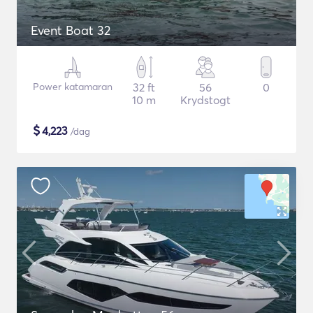
Event Boat 32
Power katamaran
32 ft
56
0
10 m
Krydstogt
$
4,223
/dag