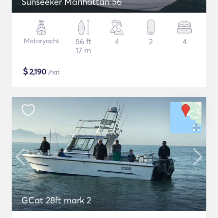
Sunseeker Manhattan 56
Motoryacht
56 ft
4
2
4
17 m
$
2,190
/nat
GCat 28ft mark 2