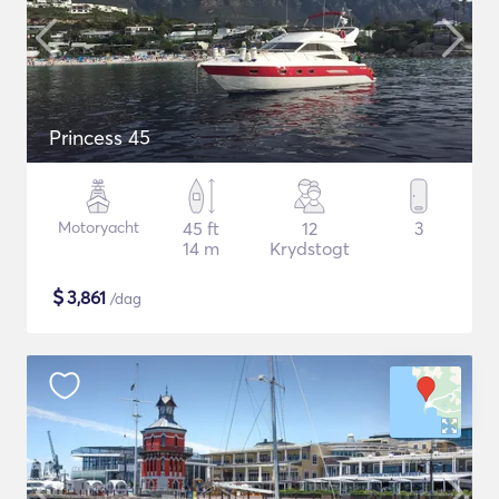
Princess 45
Motoryacht
45 ft
12
3
14 m
Krydstogt
$
3,861
/dag