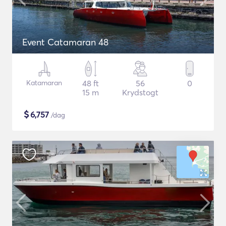
Event Catamaran 48
Katamaran
48 ft
56
0
15 m
Krydstogt
$
6,757
/dag