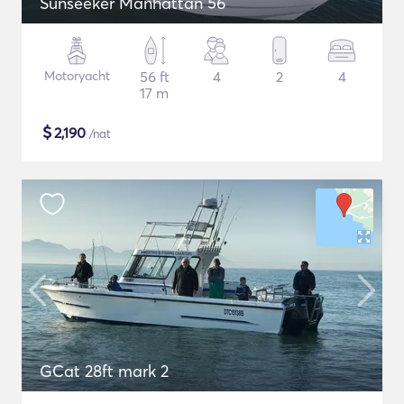
Sunseeker Manhattan 56
Motoryacht
56 ft
4
2
4
17 m
$
2,190
/nat
GCat 28ft mark 2