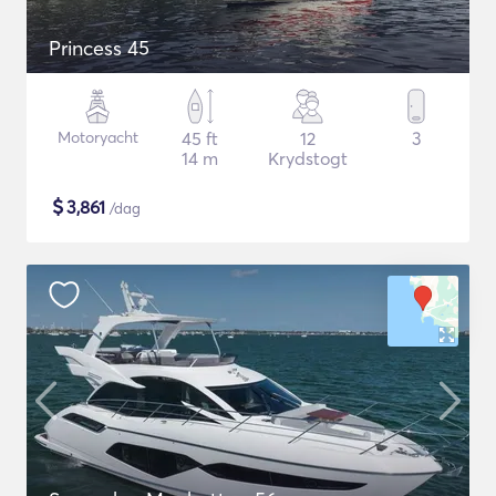
Princess 45
Motoryacht
45 ft
12
3
14 m
Krydstogt
$
3,861
/dag