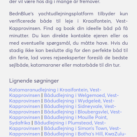
der vil være hos dig i mange år fremover.
BednBlue's yachtudlejningsplatform tilbyder kun
verificerede både til leje i Kraaifontein, Vest-
Kapprovinsen. Find og book din ideelle båd på få
minutter. Du kan direkte kontakte ejeren eller os
med eventuelle spørgsmål, du måtte have. Hvis du
stadig ikke kan beslutte dig for den perfekte båd til
din ferie, lad vores rejseeksperter foreslå de bedste
sejlbåde, katamaraner eller motorbåde til din tur.
Lignende søgninger
Katamaranudlejning i Kraaifontein, Vest-
Kapprovinsen
|
Bådudlejning i Welgemoed, Vest-
Kapprovinsen
|
Bådudlejning i Wydgeleë, Vest-
Kapprovinsen
|
Bådudlejning i Sidneyvale, Vest-
Kapprovinsen
|
Bådudlejning i Bloubergsvlei, Vest-
Kapprovinsen
|
Bådudlejning i Mouille Point,
Sydafrika
|
Bådudlejning i Plumstead, Vest-
Kapprovinsen
|
Bådudlejning i Simonʼs Town, Vest-
Kapprovinsen
|
Bådudlejning i Bothaʼs Hill, KwaZulu-