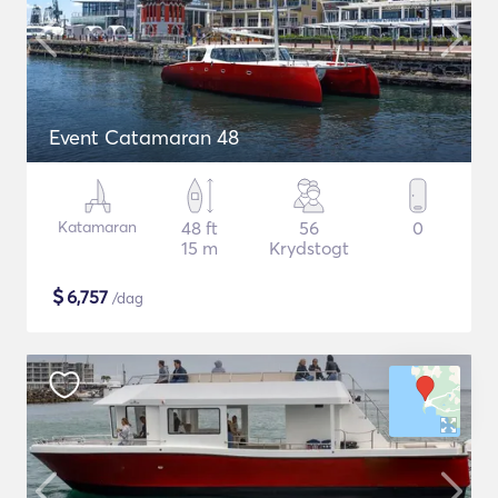
Event Catamaran 48
Katamaran
48 ft
56
0
15 m
Krydstogt
$
6,757
/dag