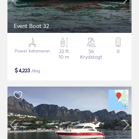
Event Boat 32
Power katamaran
32 ft
56
0
10 m
Krydstogt
$
4,223
/dag