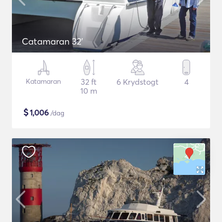
Catamaran 32'
Katamaran
32 ft
6 Krydstogt
4
10 m
$
1,006
/dag