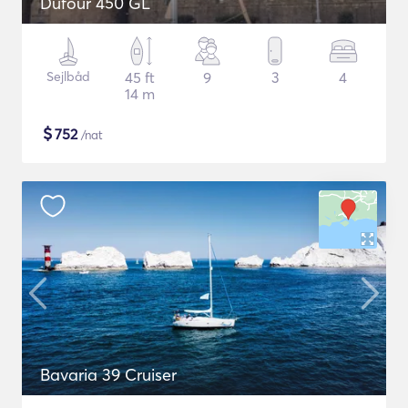
Dufour 450 GL
Sejlbåd
45 ft
9
3
4
14 m
$
752
/nat
Bavaria 39 Cruiser