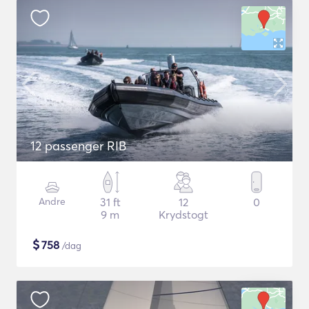
12 passenger RIB
Andre
31 ft
12
0
9 m
Krydstogt
$
758
/dag