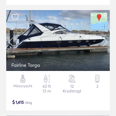
Fairline Targa
Motoryacht
43 ft
12
2
13 m
Krydstogt
$
1,415
/dag