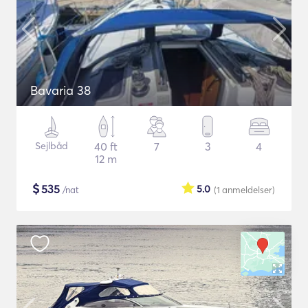
Bavaria 38
Sejlbåd
40 ft
7
3
4
12 m
$
535
5.0
/nat
(1
anmeldelser
)