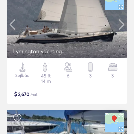
Lymington yachting
Sejlbåd
45 ft
6
3
3
14 m
$
2,670
/nat