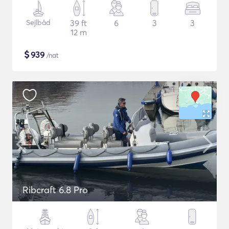
Sejlbåd
39 ft
6
3
3
12 m
$
939
/nat
Ribcraft 6.8 Pro