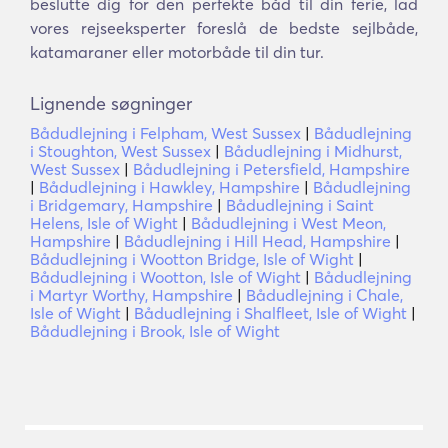
beslutte dig for den perfekte båd til din ferie, lad
vores rejseeksperter foreslå de bedste sejlbåde,
katamaraner eller motorbåde til din tur.
Lignende søgninger
Bådudlejning i Felpham, West Sussex
|
Bådudlejning
i Stoughton, West Sussex
|
Bådudlejning i Midhurst,
West Sussex
|
Bådudlejning i Petersfield, Hampshire
|
Bådudlejning i Hawkley, Hampshire
|
Bådudlejning
i Bridgemary, Hampshire
|
Bådudlejning i Saint
Helens, Isle of Wight
|
Bådudlejning i West Meon,
Hampshire
|
Bådudlejning i Hill Head, Hampshire
|
Bådudlejning i Wootton Bridge, Isle of Wight
|
Bådudlejning i Wootton, Isle of Wight
|
Bådudlejning
i Martyr Worthy, Hampshire
|
Bådudlejning i Chale,
Isle of Wight
|
Bådudlejning i Shalfleet, Isle of Wight
|
Bådudlejning i Brook, Isle of Wight