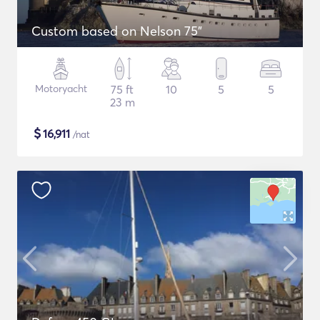
Custom based on Nelson 75"
Motoryacht
75 ft
10
5
5
23 m
$
16,911
/nat