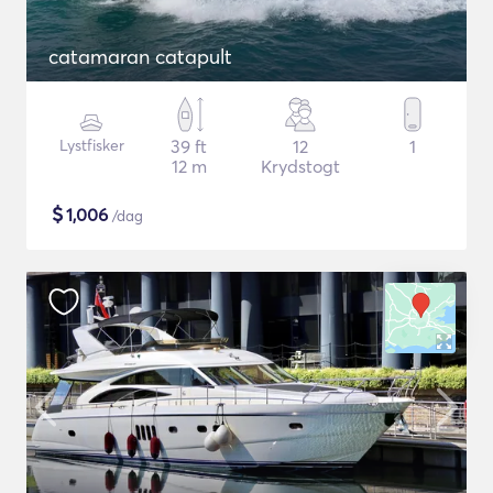
catamaran catapult
Lystfisker
39 ft
12
1
12 m
Krydstogt
$
1,006
/dag