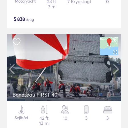
Motoryacht
23 ft
7 Krydstogt
0
7 m
$
838
/dag
Beneteau FIRST 40
Sejlbåd
42 ft
10
3
3
13 m