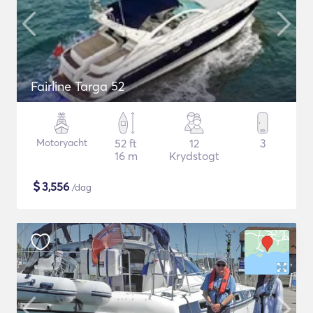
Fairline Targa 52
Motoryacht
52 ft
12
3
16 m
Krydstogt
$
3,556
/dag