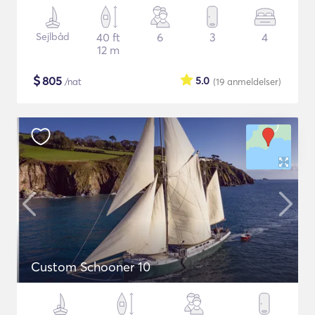
Sejlbåd
40 ft
6
3
4
12 m
$
805
5.0
/nat
(19
anmeldelser
)
Custom Schooner 10