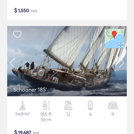
$
1,550
/nat
Schooner 185'
Sejlbåd
185 ft
12
6
9
56 m
$
19,687
/nat