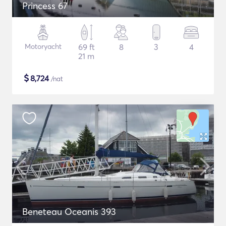
Princess 67
Motoryacht
69 ft
8
3
4
21 m
$
8,724
/nat
Beneteau Oceanis 393