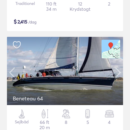
Traditionel
110 ft
12
2
34 m
Krydstogt
$
2,415
/dag
Beneteau 64
Sejlbåd
66 ft
8
5
4
20 m