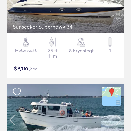
Sunseeker Superhawk 34
Motoryacht
35 ft
8 Krydstogt
1
11 m
$
6,710
/dag