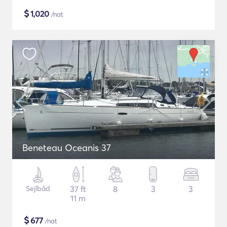
$
1,020
/nat
Beneteau Oceanis 37
Sejlbåd
37 ft
8
3
3
11 m
$
677
/nat