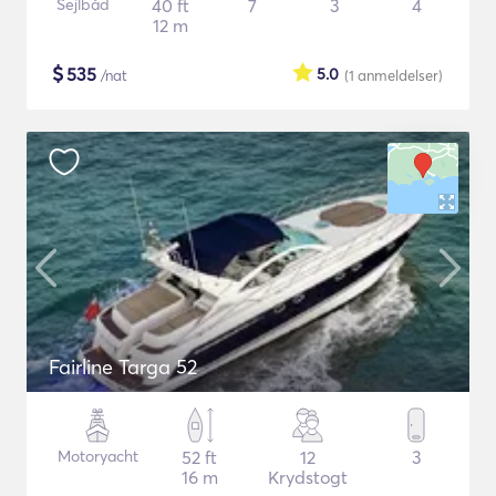
Sejlbåd
40 ft
7
3
4
12 m
$
535
5.0
/nat
(1
anmeldelser
)
Fairline Targa 52
Motoryacht
52 ft
12
3
16 m
Krydstogt