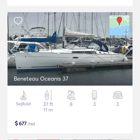
Beneteau Oceanis 37
Sejlbåd
37 ft
8
3
3
11 m
$
677
/nat