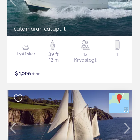
catamaran catapult
Lystfisker
39 ft
12
1
12 m
Krydstogt
$
1,006
/dag