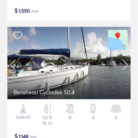
$
1,550
/nat
Beneteau Cyclades 50.4
Sejlbåd
52 ft
8
4
4
16 m
$
1,148
/nat