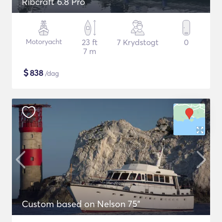
Ribcraft 6.8 Pro
Motoryacht
23 ft
7 Krydstogt
0
7 m
$
838
/dag
Custom based on Nelson 75"