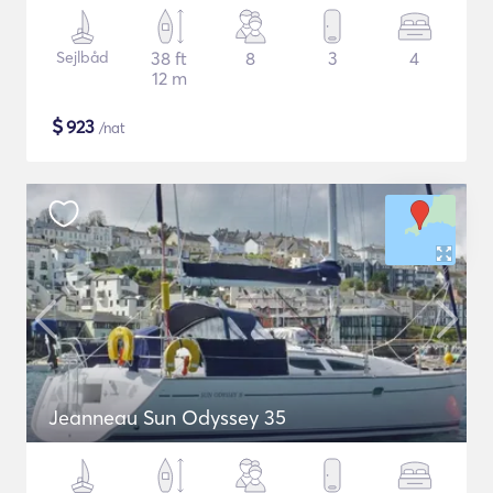
Sejlbåd
38 ft
8
3
4
12 m
$
923
/nat
Jeanneau Sun Odyssey 35