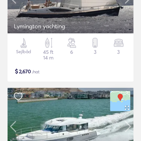
Lymington yachting
Sejlbåd
45 ft
6
3
3
14 m
$
2,670
/nat