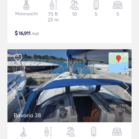
Motoryacht
75 ft
10
5
5
23 m
$
16,911
/nat
Bavaria 38