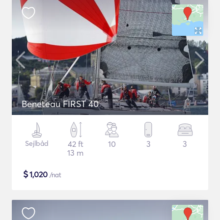
Beneteau FIRST 40
Sejlbåd
42 ft
10
3
3
13 m
$
1,020
/nat