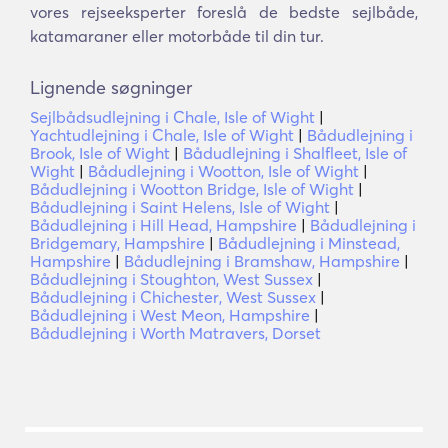
vores rejseeksperter foreslå de bedste sejlbåde,
katamaraner eller motorbåde til din tur.
Lignende søgninger
Sejlbådsudlejning i Chale, Isle of Wight
|
Yachtudlejning i Chale, Isle of Wight
|
Bådudlejning i
Brook, Isle of Wight
|
Bådudlejning i Shalfleet, Isle of
Wight
|
Bådudlejning i Wootton, Isle of Wight
|
Bådudlejning i Wootton Bridge, Isle of Wight
|
Bådudlejning i Saint Helens, Isle of Wight
|
Bådudlejning i Hill Head, Hampshire
|
Bådudlejning i
Bridgemary, Hampshire
|
Bådudlejning i Minstead,
Hampshire
|
Bådudlejning i Bramshaw, Hampshire
|
Bådudlejning i Stoughton, West Sussex
|
Bådudlejning i Chichester, West Sussex
|
Bådudlejning i West Meon, Hampshire
|
Bådudlejning i Worth Matravers, Dorset