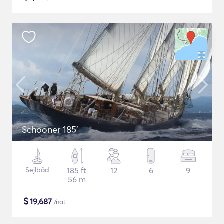
Schooner 185'
Sejlbåd
185 ft
12
6
9
56 m
$
19,687
/nat