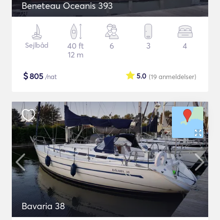
Beneteau Oceanis 393
Sejlbåd
40 ft
6
3
4
12 m
$
805
5.0
/nat
(19
anmeldelser
)
Bavaria 38