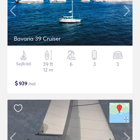
Bavaria 39 Cruiser
Sejlbåd
39 ft
6
3
3
12 m
$
939
/nat