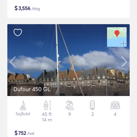
$
3,556
/dag
Dufour 450 GL
Sejlbåd
45 ft
9
3
4
14 m
$
752
/nat