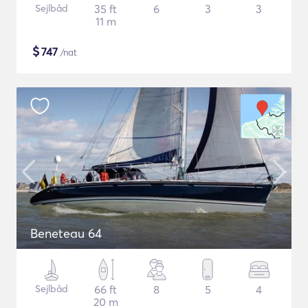
Sejlbåd
35 ft
6
3
3
11 m
$
747
/nat
Beneteau 64
Sejlbåd
66 ft
8
5
4
20 m