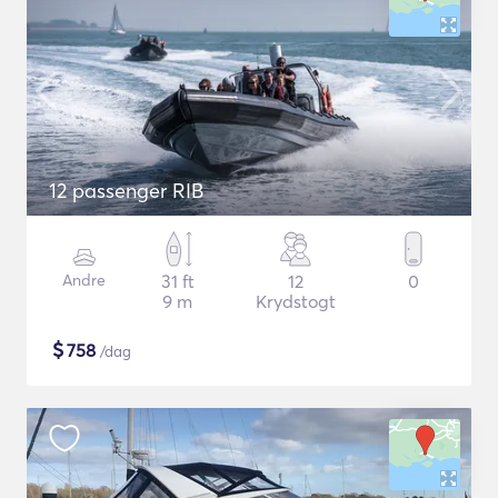
12 passenger RIB
Andre
31 ft
12
0
9 m
Krydstogt
$
758
/dag