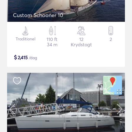
Custom Schooner 10
Traditionel
110 ft
12
2
34 m
Krydstogt
$
2,415
/dag