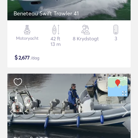
Beneteau Swift Trawler 41
Motoryacht
42 ft
8 Krydstogt
3
13 m
$
2,677
/dag