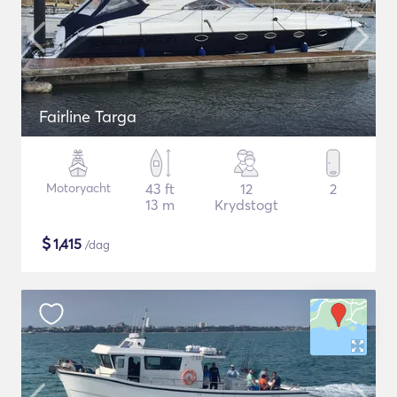
Fairline Targa
Motoryacht
43 ft
12
2
13 m
Krydstogt
$
1,415
/dag