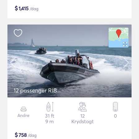
$
1,415
/dag
12 passenger RIB
Andre
31 ft
12
0
9 m
Krydstogt
$
758
/dag