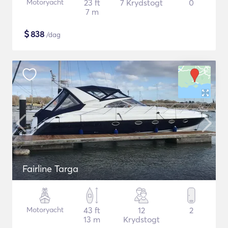
Motoryacht
23 ft
7 Krydstogt
0
7 m
$
838
/dag
Fairline Targa
Motoryacht
43 ft
12
2
13 m
Krydstogt