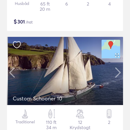
Husbåd
65 ft
6
2
4
20 m
$
301
/nat
Custom Schooner 10
Traditionel
110 ft
12
2
34 m
Krydstogt