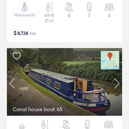
Motoryacht
69 ft
8
3
4
21 m
$
8,724
/nat
Canal house boat 65