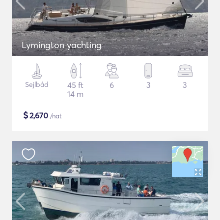
Lymington yachting
Sejlbåd
45 ft
6
3
3
14 m
$
2,670
/nat