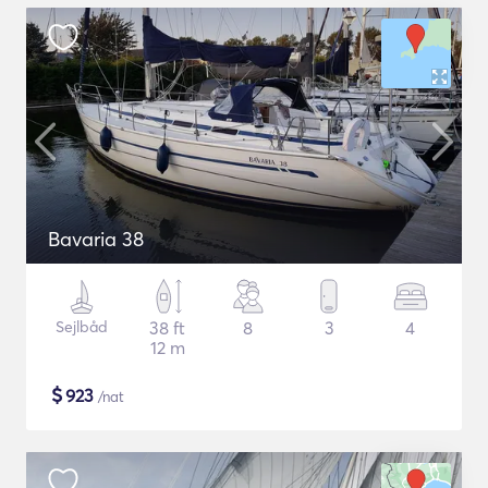
Bavaria 38
Sejlbåd
38 ft
8
3
4
12 m
$
923
/nat