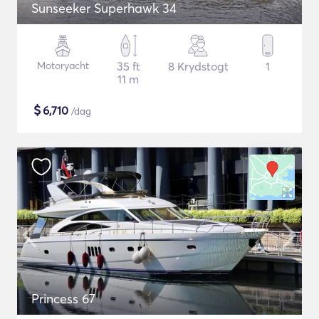
Sunseeker Superhawk 34
Motoryacht
35 ft
8 Krydstogt
1
11 m
$
6,710
/dag
Princess 67