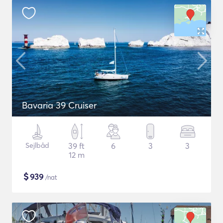
Bavaria 39 Cruiser
Sejlbåd
39 ft
6
3
3
12 m
$
939
/nat