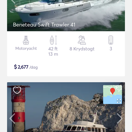
Beneteau Swift Trawler 41
Motoryacht
42 ft
8 Krydstogt
3
13 m
$
2,677
/dag