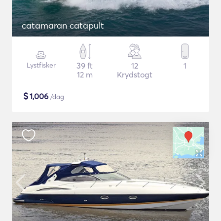
catamaran catapult
Lystfisker
39 ft
12
1
12 m
Krydstogt
$
1,006
/dag