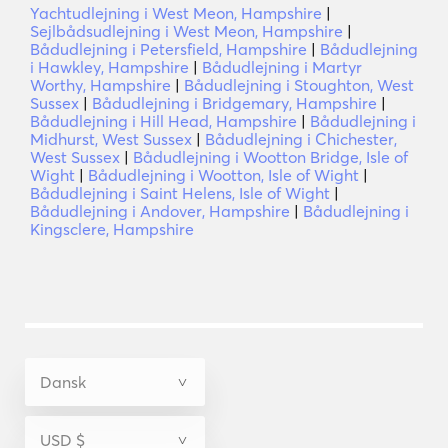
Yachtudlejning i West Meon, Hampshire
|
Sejlbådsudlejning i West Meon, Hampshire
|
Bådudlejning i Petersfield, Hampshire
|
Bådudlejning
i Hawkley, Hampshire
|
Bådudlejning i Martyr
Worthy, Hampshire
|
Bådudlejning i Stoughton, West
Sussex
|
Bådudlejning i Bridgemary, Hampshire
|
Bådudlejning i Hill Head, Hampshire
|
Bådudlejning i
Midhurst, West Sussex
|
Bådudlejning i Chichester,
West Sussex
|
Bådudlejning i Wootton Bridge, Isle of
Wight
|
Bådudlejning i Wootton, Isle of Wight
|
Bådudlejning i Saint Helens, Isle of Wight
|
Bådudlejning i Andover, Hampshire
|
Bådudlejning i
Kingsclere, Hampshire