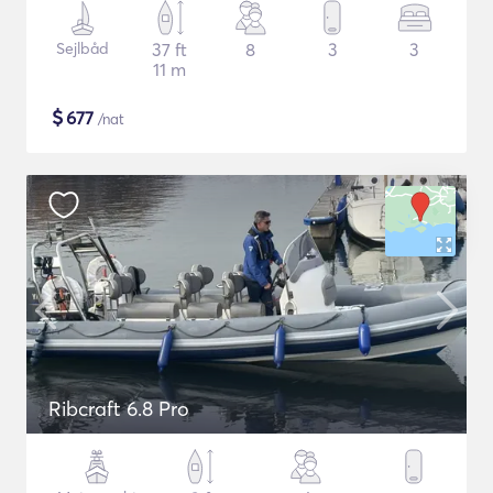
Sejlbåd
37 ft
8
3
3
11 m
$
677
/nat
Ribcraft 6.8 Pro