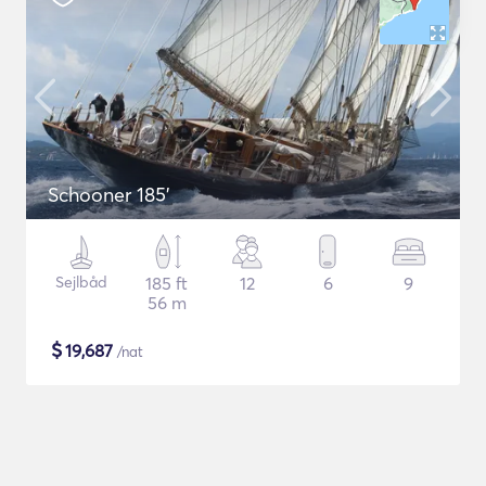
Schooner 185'
Sejlbåd
185 ft
12
6
9
56 m
$
19,687
/nat