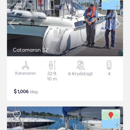
Catamaran 32'
Katamaran
32 ft
6 Krydstogt
4
10 m
$
1,006
/dag