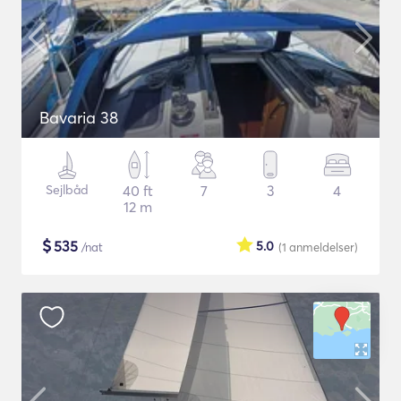
Bavaria 38
Sejlbåd
40 ft
7
3
4
12 m
$
535
5.0
/nat
(1
anmeldelser
)