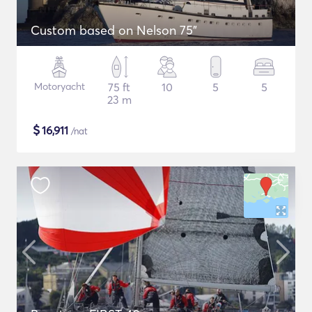
Custom based on Nelson 75"
Motoryacht
75 ft
10
5
5
23 m
$
16,911
/nat