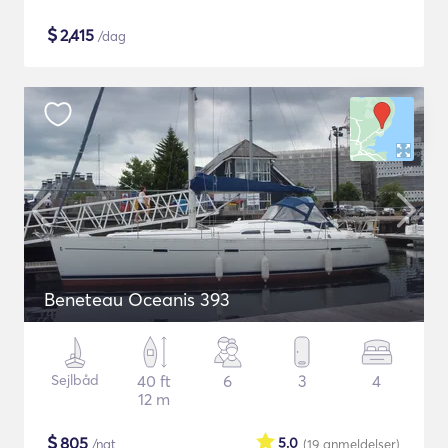
$
2,415
/dag
Beneteau Oceanis 393
Sejlbåd
40 ft
6
3
4
12 m
$
805
5.0
/nat
(19
anmeldelser
)