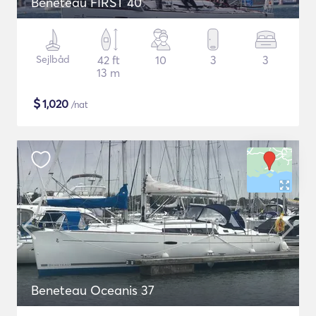
Beneteau FIRST 40
Sejlbåd
42 ft
10
3
3
13 m
$
1,020
/nat
Beneteau Oceanis 37