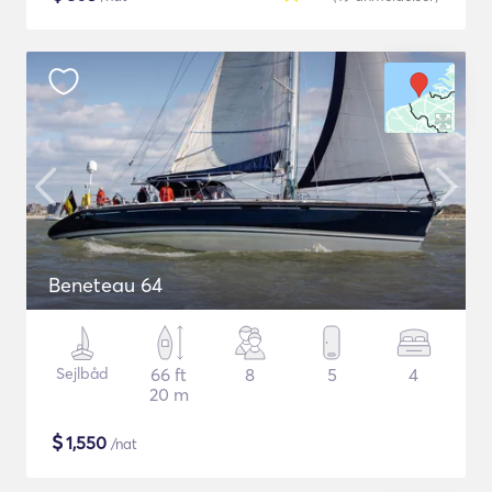
Beneteau 64
Sejlbåd
66 ft
8
5
4
20 m
$
1,550
/nat