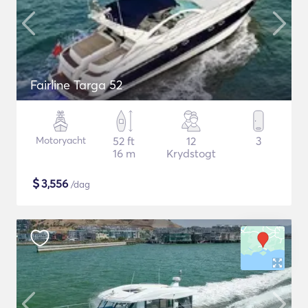
Fairline Targa 52
Motoryacht
52 ft
12
3
16 m
Krydstogt
$
3,556
/dag