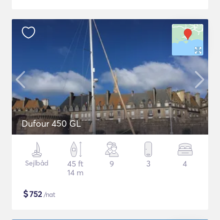
Dufour 450 GL
Sejlbåd
45 ft
9
3
4
14 m
$
752
/nat