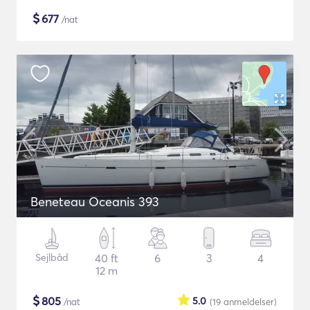
$
677
/nat
Beneteau Oceanis 393
Sejlbåd
40 ft
6
3
4
12 m
$
805
5.0
/nat
(19
anmeldelser
)