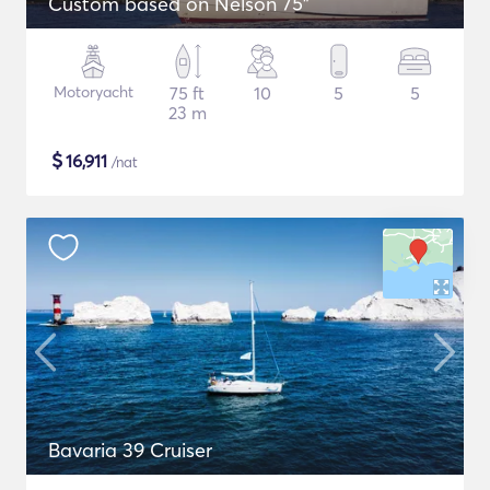
Custom based on Nelson 75"
Motoryacht
75 ft
10
5
5
23 m
$
16,911
/nat
Bavaria 39 Cruiser