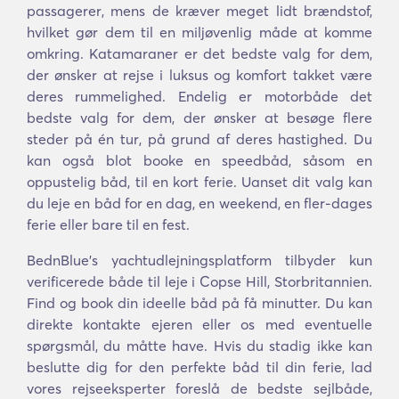
passagerer, mens de kræver meget lidt brændstof,
hvilket gør dem til en miljøvenlig måde at komme
omkring. Katamaraner er det bedste valg for dem,
der ønsker at rejse i luksus og komfort takket være
deres rummelighed. Endelig er motorbåde det
bedste valg for dem, der ønsker at besøge flere
steder på én tur, på grund af deres hastighed. Du
kan også blot booke en speedbåd, såsom en
oppustelig båd, til en kort ferie. Uanset dit valg kan
du leje en båd for en dag, en weekend, en fler-dages
ferie eller bare til en fest.
BednBlue's yachtudlejningsplatform tilbyder kun
verificerede både til leje i Copse Hill, Storbritannien.
Find og book din ideelle båd på få minutter. Du kan
direkte kontakte ejeren eller os med eventuelle
spørgsmål, du måtte have. Hvis du stadig ikke kan
beslutte dig for den perfekte båd til din ferie, lad
vores rejseeksperter foreslå de bedste sejlbåde,