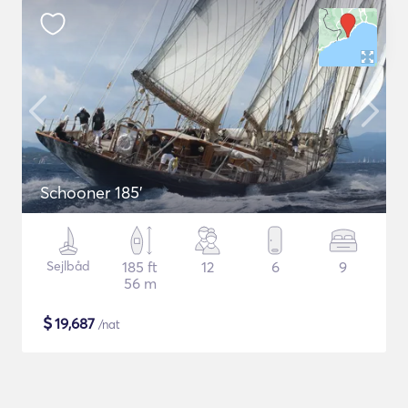
Schooner 185'
Sejlbåd
185 ft
12
6
9
56 m
$
19,687
/nat