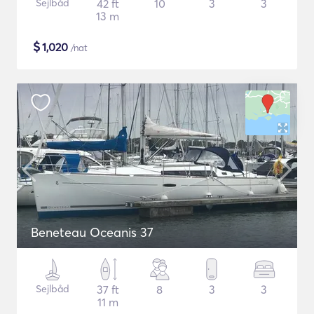
Sejlbåd
42 ft
10
3
3
13 m
$
1,020
/nat
Beneteau Oceanis 37
Sejlbåd
37 ft
8
3
3
11 m