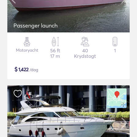
Passenger launch
Motoryacht
56 ft
40
1
17 m
Krydstogt
$
1,422
/dag