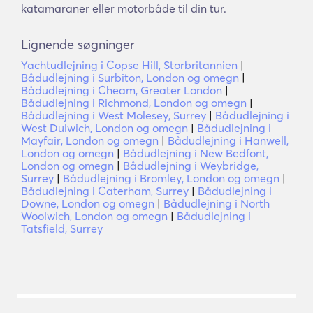
katamaraner eller motorbåde til din tur.
Lignende søgninger
Yachtudlejning i Copse Hill, Storbritannien
|
Bådudlejning i Surbiton, London og omegn
|
Bådudlejning i Cheam, Greater London
|
Bådudlejning i Richmond, London og omegn
|
Bådudlejning i West Molesey, Surrey
|
Bådudlejning i
West Dulwich, London og omegn
|
Bådudlejning i
Mayfair, London og omegn
|
Bådudlejning i Hanwell,
London og omegn
|
Bådudlejning i New Bedfont,
London og omegn
|
Bådudlejning i Weybridge,
Surrey
|
Bådudlejning i Bromley, London og omegn
|
Bådudlejning i Caterham, Surrey
|
Bådudlejning i
Downe, London og omegn
|
Bådudlejning i North
Woolwich, London og omegn
|
Bådudlejning i
Tatsfield, Surrey