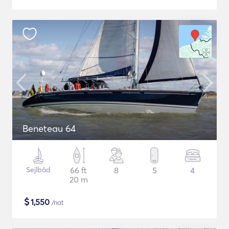
Beneteau 64
Sejlbåd
66 ft
8
5
4
20 m
$
1,550
/nat