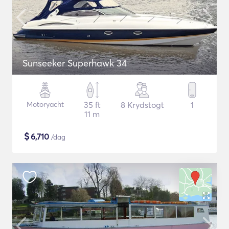
Sunseeker Superhawk 34
Motoryacht
35 ft
8 Krydstogt
1
11 m
$
6,710
/dag