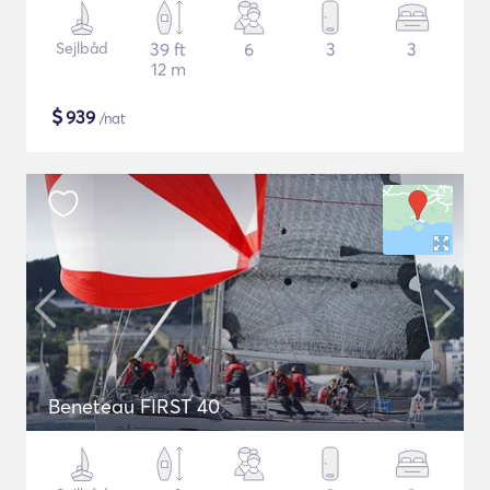
Sejlbåd
39 ft
6
3
3
12 m
$
939
/nat
Beneteau FIRST 40