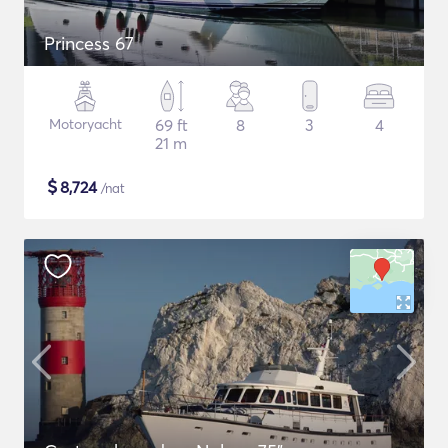
Princess 67
Motoryacht
69 ft
8
3
4
21 m
$
8,724
/nat