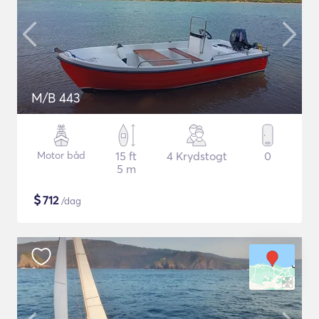
M/B 443
Motor båd
15 ft
4 Krydstogt
0
5 m
$
712
/dag