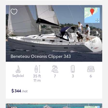
Beneteau Oceanis Clipper 343
Sejlbåd
35 ft
7
3
6
11 m
$
344
/nat