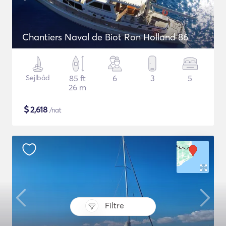
Chantiers Naval de Biot Ron Holland 86
Sejlbåd
85 ft
6
3
5
26 m
$
2,618
/nat
Filtre