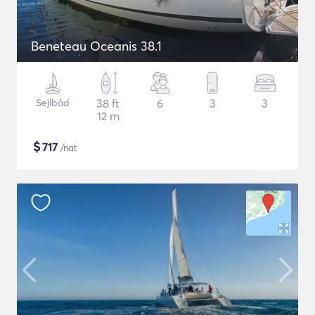
Beneteau Oceanis 38.1
Sejlbåd
38 ft
6
3
3
12 m
$
717
/nat