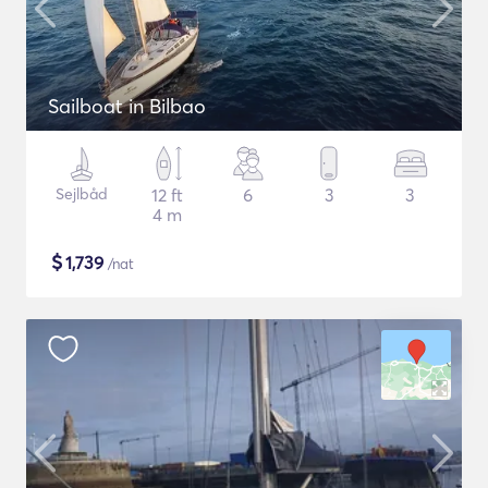
Sailboat in Bilbao
Sejlbåd
12 ft
6
3
3
4 m
$
1,739
/nat