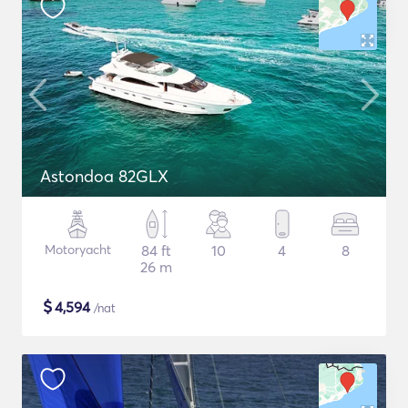
Astondoa 82GLX
Motoryacht
84 ft
10
4
8
26 m
$
4,594
/nat