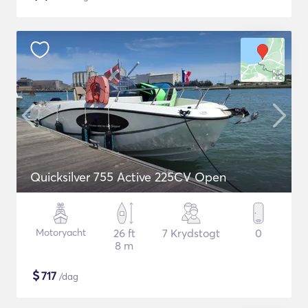
Quicksilver 755 Active 225CV Open
Motoryacht
26 ft
7 Krydstogt
0
8 m
$
717
/dag