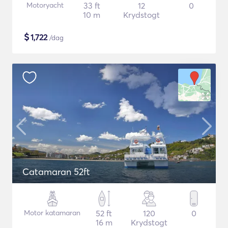
Motoryacht
33 ft
12
0
10 m
Krydstogt
$
1,722
/dag
Catamaran 52ft
Motor katamaran
52 ft
120
0
16 m
Krydstogt