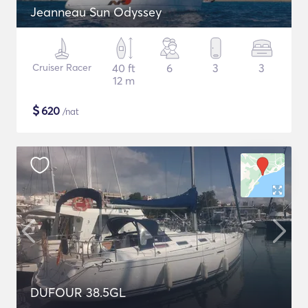
Jeanneau Sun Odyssey
Cruiser Racer
40 ft
6
3
3
12 m
$
620
/nat
DUFOUR 38.5GL