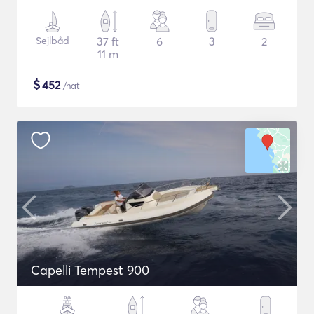
Sejlbåd
37 ft
6
3
2
11 m
$
452
/nat
Capelli Tempest 900