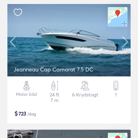
Jeanneau Cap Camarat 7.5 DC
Motor båd
24 ft
6 Krydstogt
1
7 m
$
723
/dag