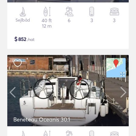
Sejlbåd
40 ft
6
3
3
12 m
$
852
/nat
Beneteau Oceanis 30.1