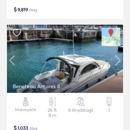
$
9,819
/dag
Beneteau Antares 8
Motoryacht
26 ft
6 Krydstogt
1
8 m
$
1,033
/dag