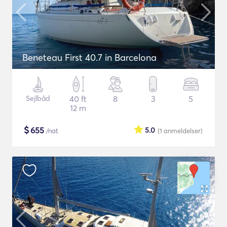
Beneteau First 40.7 in Barcelona
Sejlbåd
40 ft
8
3
5
12 m
$
655
5.0
/nat
(1
anmeldelser
)