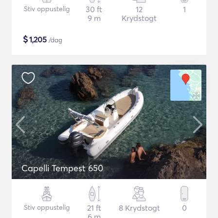
Stiv oppustelig
30 ft
12
1
9 m
Krydstogt
$
1,205
/dag
Capelli Tempest 650
Stiv oppustelig
21 ft
8 Krydstogt
0
6 m