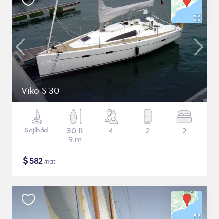
Viko S 30
Sejlbåd
30 ft
4
2
2
9 m
$
582
/nat