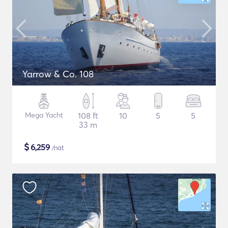
Yarrow & Co. 108
Mega Yacht
108 ft
10
5
5
33 m
$
6,259
/nat