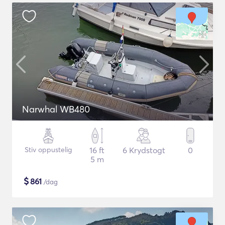
Narwhal WB480
Stiv oppustelig
16 ft
6 Krydstogt
0
5 m
$
861
/dag