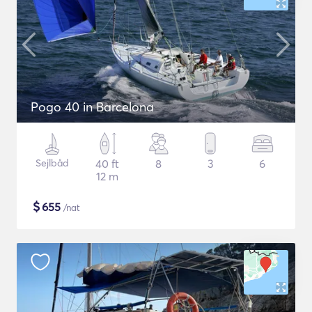
Pogo 40 in Barcelona
Sejlbåd
40 ft
8
3
6
12 m
$
655
/nat