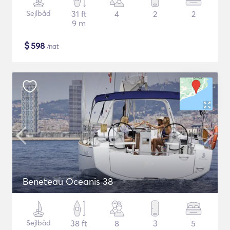
Sejlbåd
31 ft
4
2
2
9 m
$
598
/nat
Beneteau Oceanis 38
Sejlbåd
38 ft
8
3
5