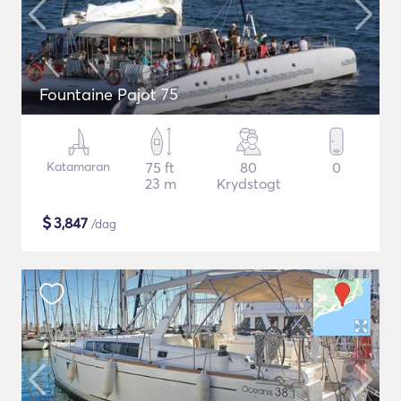
Fountaine Pajot 75
Katamaran
75 ft
80
0
23 m
Krydstogt
$
3,847
/dag