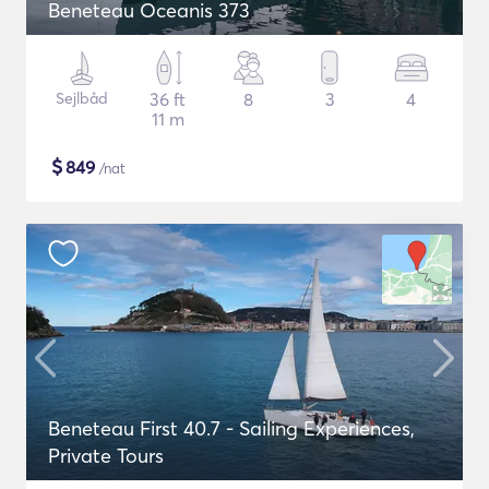
Beneteau Oceanis 373
Sejlbåd
36 ft
8
3
4
11 m
$
849
/nat
Beneteau First 40.7 - Sailing Experiences,
Private Tours