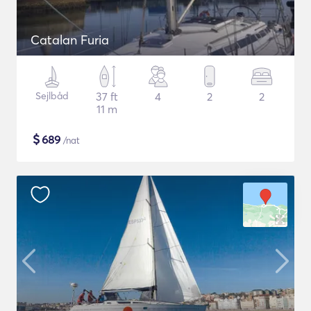
Catalan Furia
Sejlbåd
37 ft
4
2
2
11 m
$
689
/nat