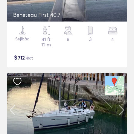
Beneteau First 40.7
Sejlbåd
41 ft
8
3
4
12 m
$
712
/nat