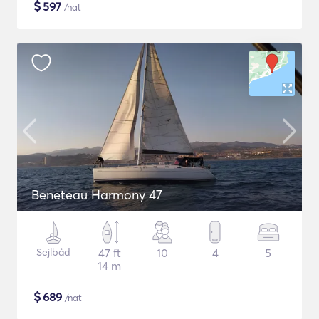
$
597
/nat
Beneteau Harmony 47
Sejlbåd
47 ft
10
4
5
14 m
$
689
/nat