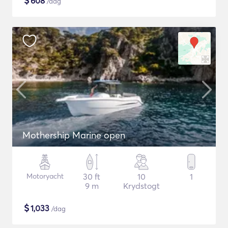
$
608
/dag
Mothership Marine open
Motoryacht
30 ft
10
1
9 m
Krydstogt
$
1,033
/dag