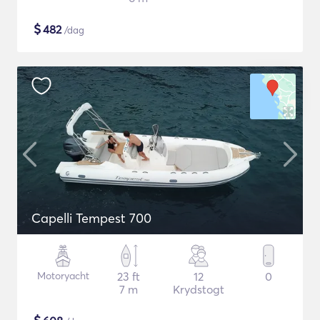
$
482
/dag
Capelli Tempest 700
Motoryacht
23 ft
12
0
7 m
Krydstogt