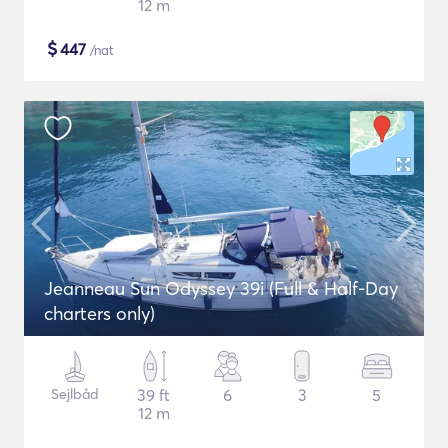
12 m
$
447
/nat
Jeanneau Sun Odyssey 39i (Full & Half-Day
charters only)
Sejlbåd
39 ft
6
3
5
12 m