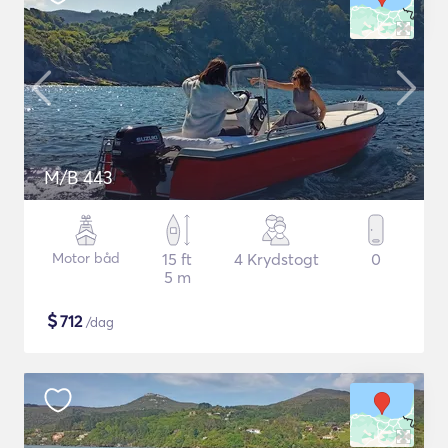
M/B 443
Motor båd
15 ft
4 Krydstogt
0
5 m
$
712
/dag