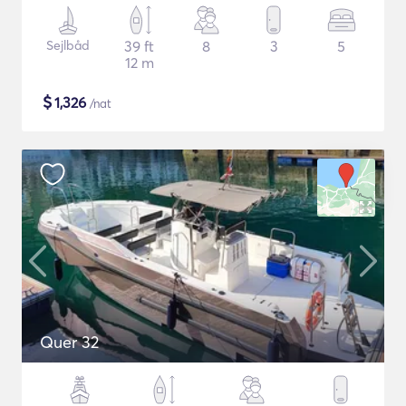
Sejlbåd
39 ft
8
3
5
12 m
$
1,326
/nat
Quer 32