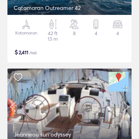
Catamaran Outreamer 42
Katamaran
42 ft
8
4
4
13 m
$
2,411
/nat
Jeanneau sun odyssey