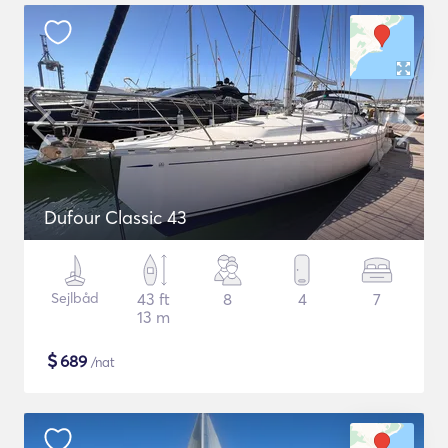
Dufour Classic 43
Sejlbåd
43 ft
8
4
7
13 m
$
689
/nat