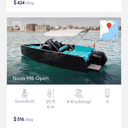
$
424
/dag
Nuva M6 Open
Speedbåd
20 ft
8 Krydstogt
0
6 m
$
516
/dag