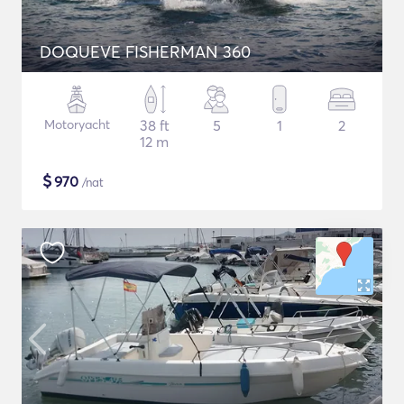
DOQUEVE FISHERMAN 360
Motoryacht
38 ft
5
1
2
12 m
$
970
/nat