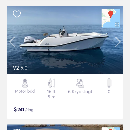
V2 5.0
Motor båd
16 ft
6 Krydstogt
0
5 m
$
241
/dag