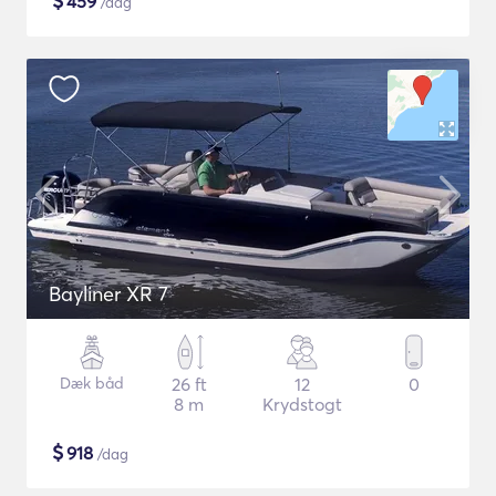
$
459
/dag
Bayliner XR 7
Dæk båd
26 ft
12
0
8 m
Krydstogt
$
918
/dag