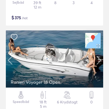
Sejlbåd
39 ft
8
3
4
12 m
$
375
/nat
Ranieri Voyager 18 Open
Speedbåd
18 ft
6 Krydstogt
0
5 m