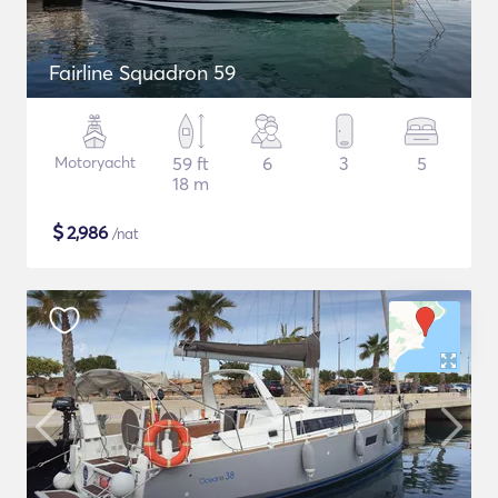
Fairline Squadron 59
Motoryacht
59 ft
6
3
5
18 m
$
2,986
/nat