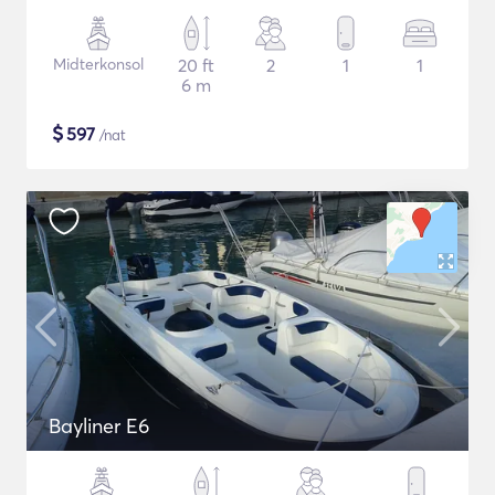
Midterkonsol
20 ft
2
1
1
6 m
$
597
/nat
Bayliner E6