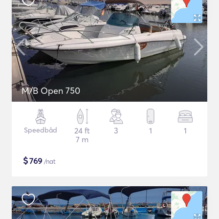
M/B Open 750
Speedbåd
24 ft
3
1
1
7 m
$
769
/nat