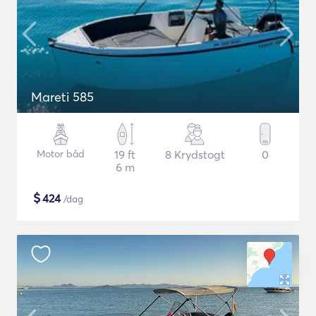
Mareti 585
Motor båd
19 ft
8 Krydstogt
0
6 m
$
424
/dag