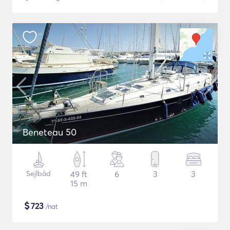
Beneteau 50
Sejlbåd
49 ft
6
3
3
15 m
$
723
/nat