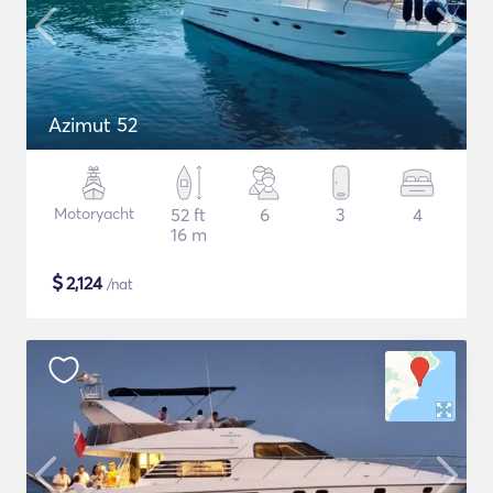
Azimut 52
Motoryacht
52 ft
6
3
4
16 m
$
2,124
/nat