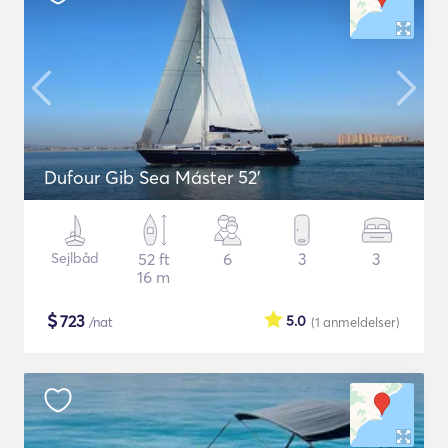
Dufour Gib Sea Máster 52’
Sejlbåd
52 ft
6
3
3
16 m
$
723
5.0
/nat
(1
anmeldelser
)