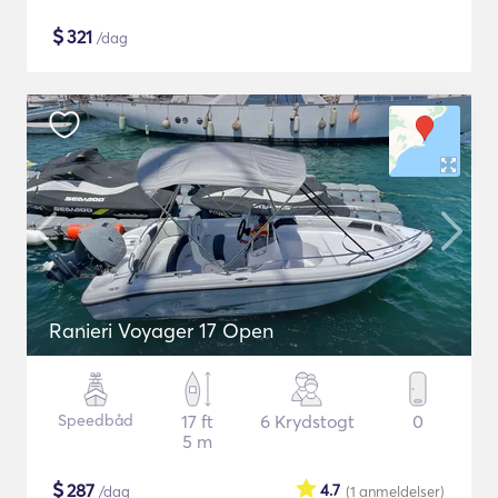
$
321
/dag
Ranieri Voyager 17 Open
Speedbåd
17 ft
6 Krydstogt
0
5 m
$
287
4.7
/dag
(1
anmeldelser
)