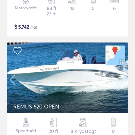
Motoryacht
88 ft
12
5
6
27 m
$
5,742
/nat
REMUS 620 OPEN
Speedbåd
20 ft
8 Krydstogt
0