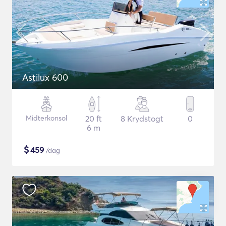
Astilux 600
Midterkonsol
20 ft
8 Krydstogt
0
6 m
$
459
/dag