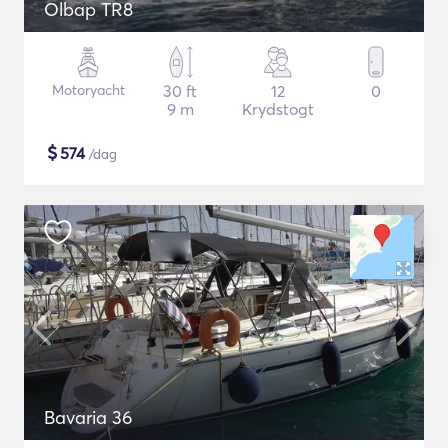
Olbap TR8
Motoryacht
30 ft
12
0
9 m
Krydstogt
$
574
/dag
Bavaria 36