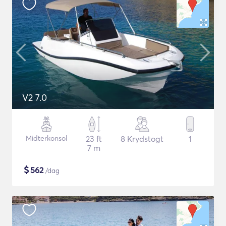
V2 7.0
Midterkonsol
23 ft
8 Krydstogt
1
7 m
$
562
/dag