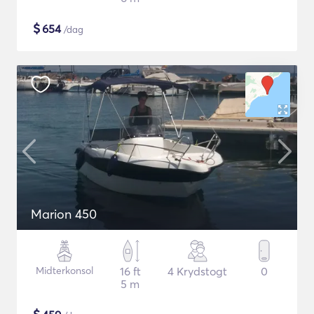
$
654
/dag
Marion 450
Midterkonsol
16 ft
4 Krydstogt
0
5 m