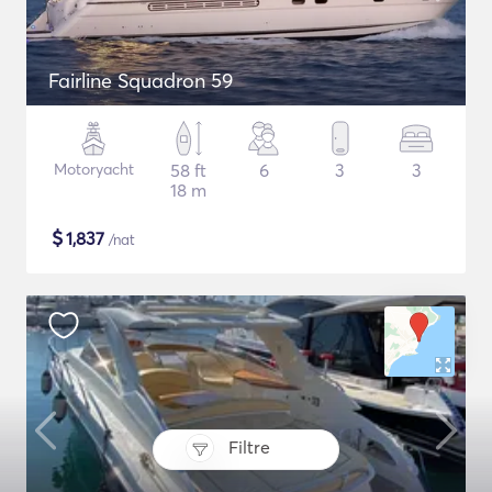
Fairline Squadron 59
Motoryacht
58 ft
6
3
3
18 m
$
1,837
/nat
Filtre