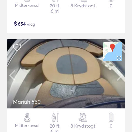
Midterkonsol
20 ft
8 Krydstogt
0
6 m
$
654
/dag
Mariah 560
Midterkonsol
20 ft
8 Krydstogt
0
6 m