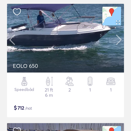
EOLO 650
Speedbåd
21 ft
2
1
1
6 m
$
712
/nat