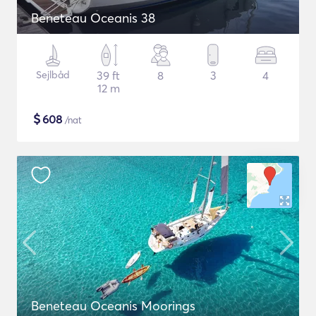
Beneteau Oceanis 38
Sejlbåd
39 ft
8
3
4
12 m
$
608
/nat
Beneteau Oceanis Moorings