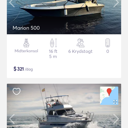
Marion 500
Midterkonsol
16 ft
6 Krydstogt
0
5 m
$
321
/dag