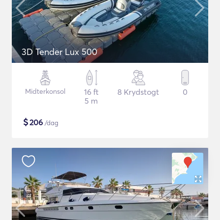
3D Tender Lux 500
Midterkonsol
16 ft
8 Krydstogt
0
5 m
$
206
/dag