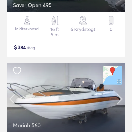
Saver Open 495
Midterkonsol
16 ft
6 Krydstogt
0
5 m
$
384
/dag
Mariah 560