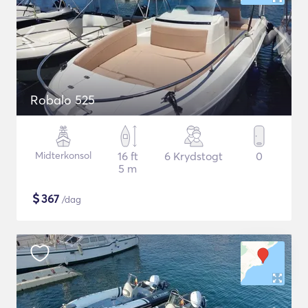
Robalo 525
Midterkonsol
16 ft
6 Krydstogt
0
5 m
$
367
/dag