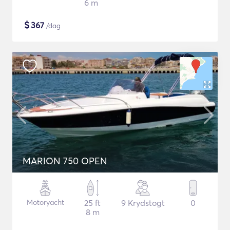
6 m
$
367
/dag
MARION 750 OPEN
Motoryacht
25 ft
9 Krydstogt
0
8 m