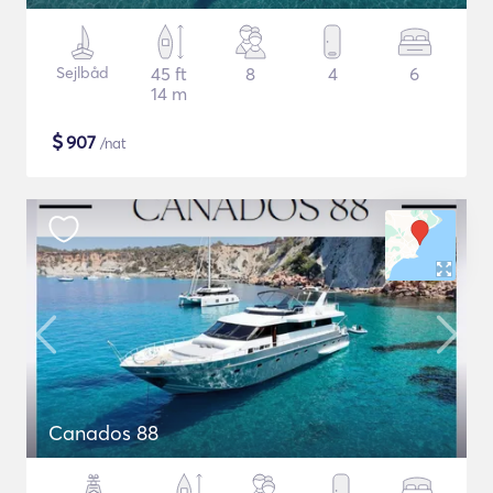
Sejlbåd
45 ft
8
4
6
14 m
$
907
/nat
Canados 88