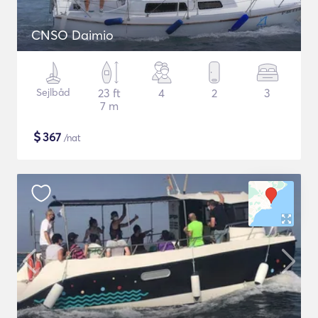
CNSO Daimio
Sejlbåd
23 ft
4
2
3
7 m
$
367
/nat