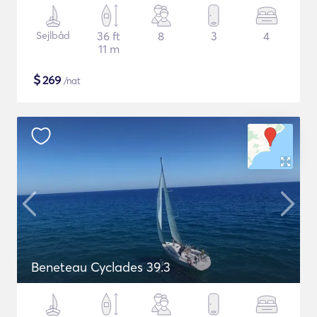
Sejlbåd
36 ft
8
3
4
11 m
$
269
/nat
Beneteau Cyclades 39.3