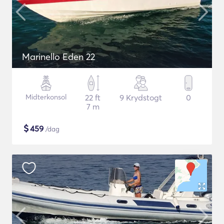
Marinello Eden 22
Midterkonsol
22 ft
9 Krydstogt
0
7 m
$
459
/dag