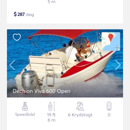
5 m
$
287
/dag
Decision Viva 600 Open
Speedbåd
19 ft
6 Krydstogt
0
6 m