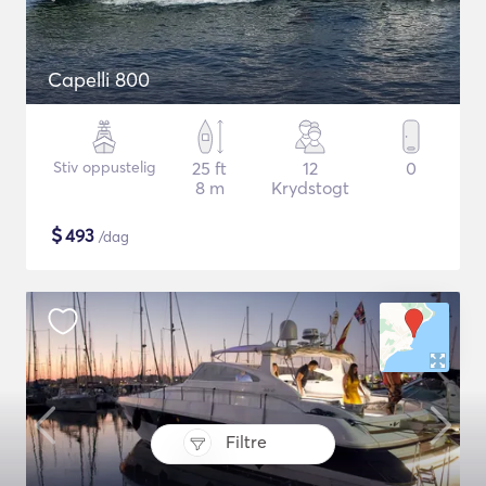
Capelli 800
Stiv oppustelig
25 ft
12
0
8 m
Krydstogt
$
493
/dag
Filtre