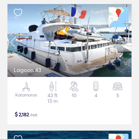
Lagoon 43
Katamaran
43 ft
10
4
5
13 m
$
2,182
/nat