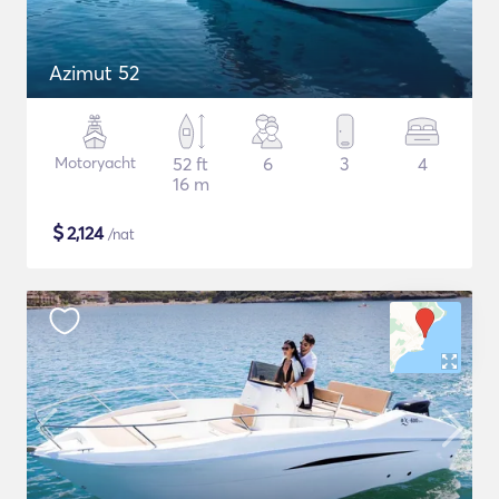
Azimut 52
Motoryacht
52 ft
6
3
4
16 m
$
2,124
/nat