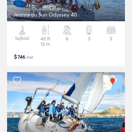
Jeanneau Sun Odyssey 40
Sejlbåd
40 ft
6
3
3
12 m
$
746
/nat