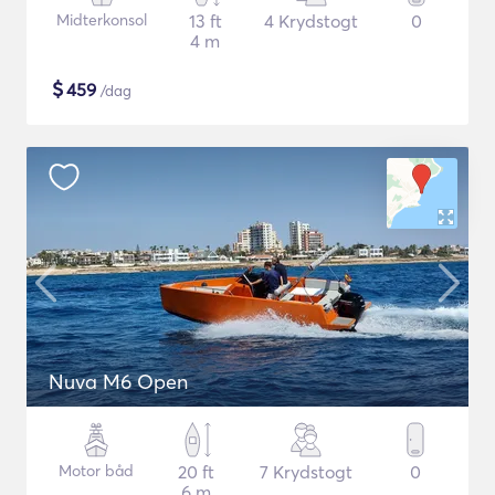
Midterkonsol
13 ft
4 Krydstogt
0
4 m
$
459
/dag
Nuva M6 Open
Motor båd
20 ft
7 Krydstogt
0
6 m