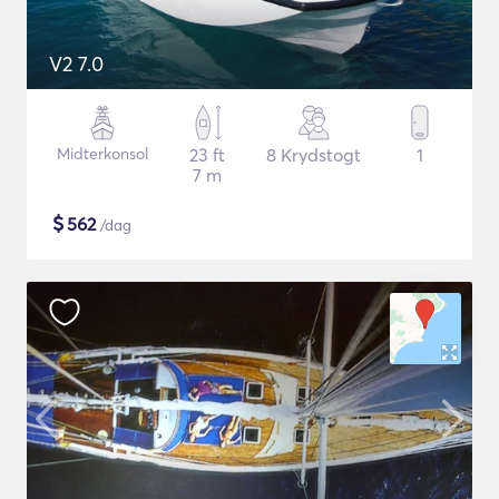
V2 7.0
Midterkonsol
23 ft
8 Krydstogt
1
7 m
$
562
/dag