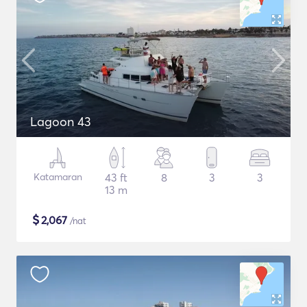
Lagoon 43
Katamaran
43 ft
8
3
3
13 m
$
2,067
/nat