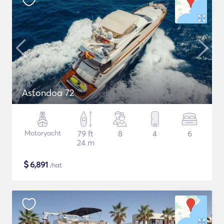
Astondoa 72
Motoryacht
79 ft
8
4
6
24 m
$
6,891
/nat