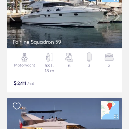
Fairline Squadron 59
Motoryacht
58 ft
6
3
3
18 m
$
2,411
/nat