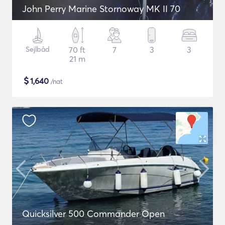
John Perry Marine Stornoway MK II 70
Sejlbåd
70 ft
7
3
3
21 m
$
1,640
/nat
Quicksilver 500 Commander Open