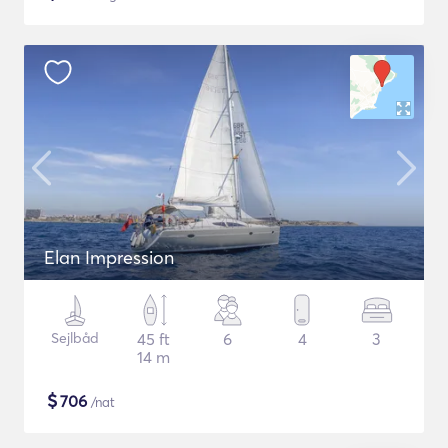
Elan Impression
Sejlbåd
45 ft
6
4
3
14 m
$
706
/nat