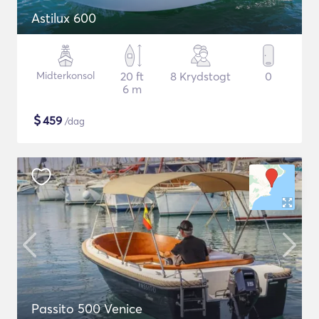
Astilux 600
Midterkonsol
20 ft
8 Krydstogt
0
6 m
$
459
/dag
Passito 500 Venice