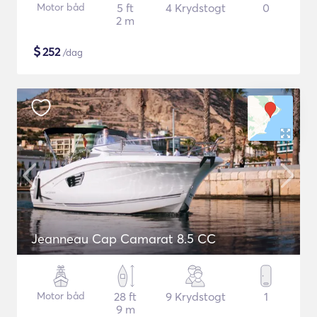
Motor båd
5 ft
4 Krydstogt
0
2 m
$
252
/dag
Jeanneau Cap Camarat 8.5 CC
Motor båd
28 ft
9 Krydstogt
1
9 m