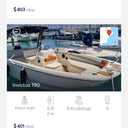
$
803
/dag
Invictus 190
Motor båd
6 ft
8 Krydstogt
0
2 m
$
401
/dag