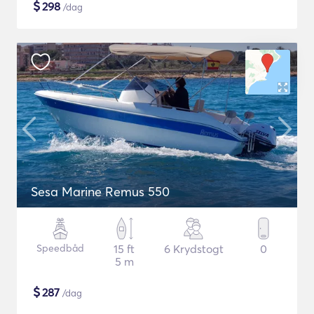
$
298
/dag
Sesa Marine Remus 550
Speedbåd
15 ft
6 Krydstogt
0
5 m
$
287
/dag