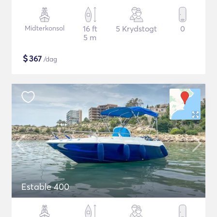
Midterkonsol
16 ft
5 Krydstogt
0
5 m
$
367
/dag
Estable 400