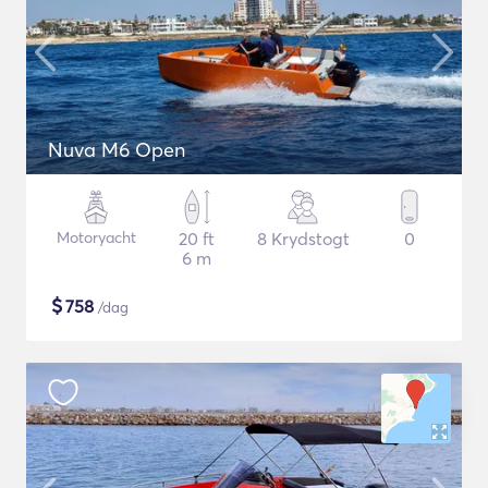
Nuva M6 Open
Motoryacht
20 ft
8 Krydstogt
0
6 m
$
758
/dag