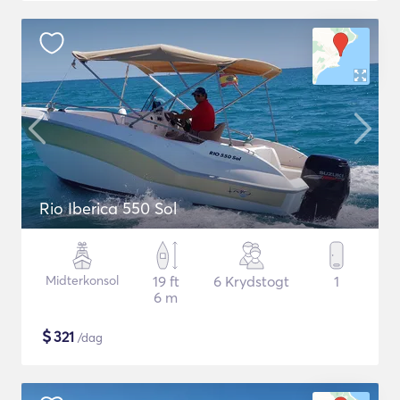
Rio Iberica 550 Sol
Midterkonsol
19 ft
6 Krydstogt
1
6 m
$
321
/dag