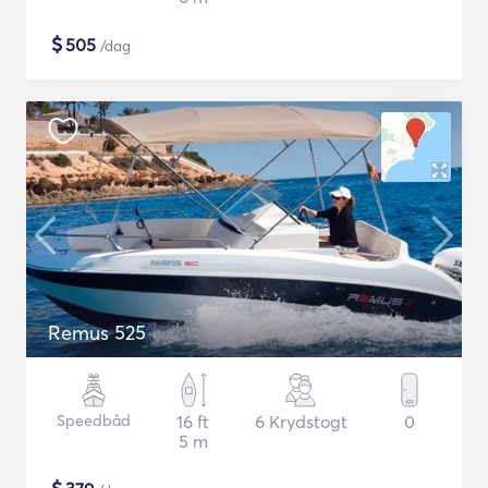
$
505
/dag
Remus 525
Speedbåd
16 ft
6 Krydstogt
0
5 m