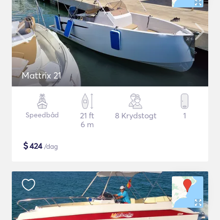
Mattrix 21
Speedbåd
21 ft
8 Krydstogt
1
6 m
$
424
/dag