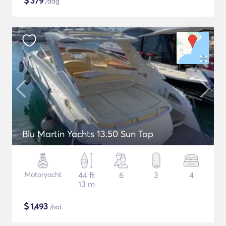
$
379
/dag
Blu Martin Yachts 13.50 Sun Top
Motoryacht
44 ft
6
3
4
13 m
$
1,493
/nat