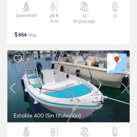
Speedbåd
28 ft
12
0
9 m
Krydstogt
$
654
/dag
Estable 400 (Sin titulación)