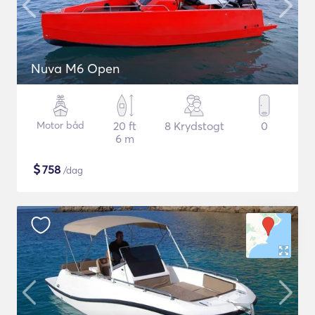
Nuva M6 Open
Motor båd
20 ft
8 Krydstogt
0
6 m
$
758
/dag