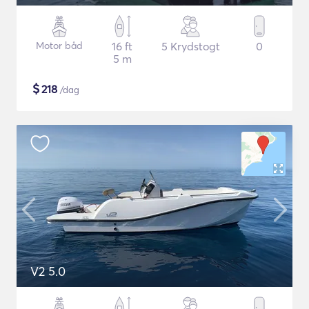
Motor båd
16 ft
5 Krydstogt
0
5 m
$
218
/dag
V2 5.0