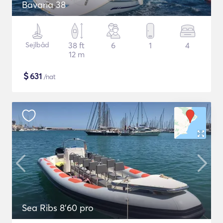
Bavaria 38
Sejlbåd
38 ft
6
1
4
12 m
$
631
/nat
Sea Ribs 8'60 pro