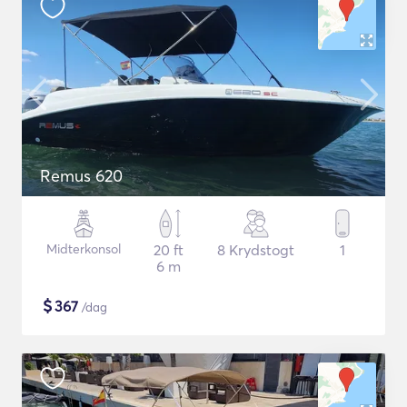
Remus 620
Midterkonsol
20 ft
8 Krydstogt
1
6 m
$
367
/dag