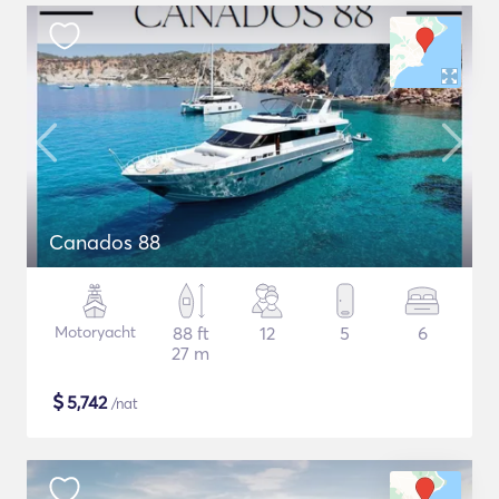
Canados 88
Motoryacht
88 ft
12
5
6
27 m
$
5,742
/nat