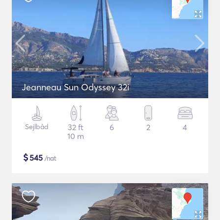
Jeanneau Sun Odyssey 32i
Sejlbåd
32 ft
6
2
4
10 m
$
545
/nat