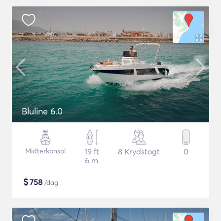
Bluline 6.0
Midterkonsol
19 ft
8 Krydstogt
0
6 m
$
758
/dag