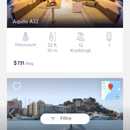
Aquila A32
Motoryacht
32 ft
12
1
10 m
Krydstogt
$
731
/dag
Filtre