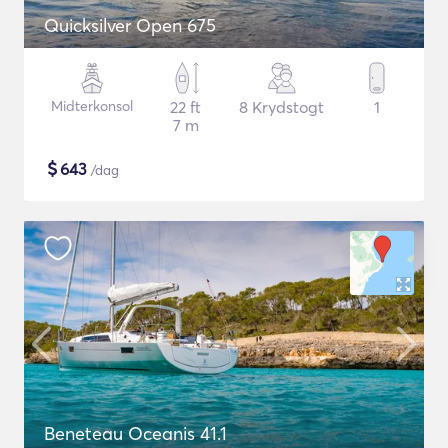
Quicksilver Open 675
Midterkonsol
22 ft
8 Krydstogt
1
7 m
$
643
/dag
Beneteau Oceanis 41.1