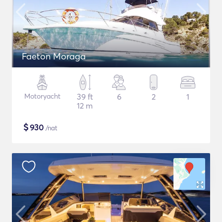
Faeton Moraga
Motoryacht
39 ft
6
2
1
12 m
$
930
/nat