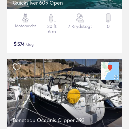
Quicksilver 605 Open
Motoryacht
20 ft
7 Krydstogt
0
6 m
$
574
/dag
Beneteau Oceanis Clipper 393