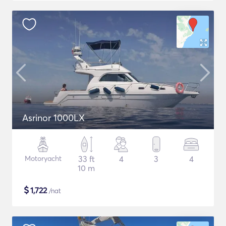
Asrinor 1000LX
Motoryacht
33 ft
4
3
4
10 m
$
1,722
/nat