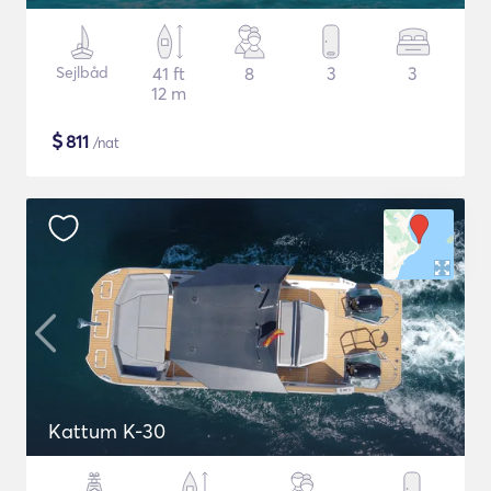
Sejlbåd
41 ft
8
3
3
12 m
$
811
/nat
Kattum K-30