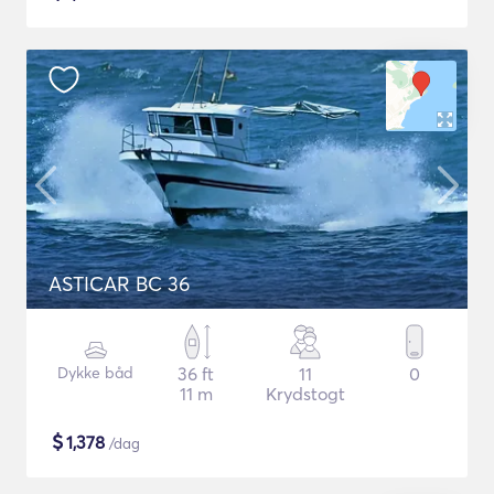
ASTICAR BC 36
Dykke båd
36 ft
11
0
11 m
Krydstogt
$
1,378
/dag