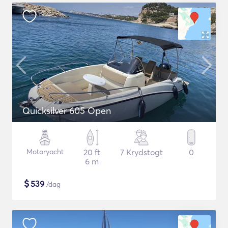
Quicksilver 605 Open
Motoryacht
20 ft
7 Krydstogt
0
6 m
$
539
/dag