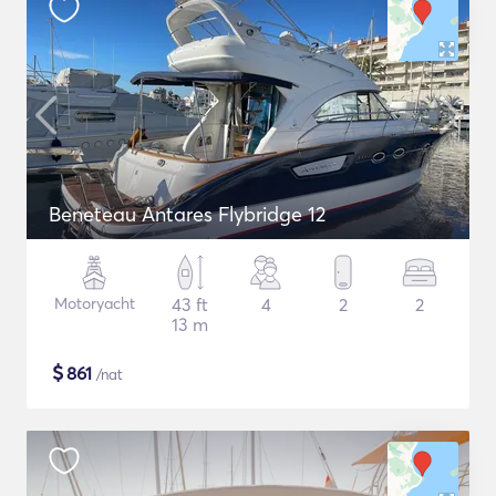
Beneteau Antares Flybridge 12
Motoryacht
43 ft
4
2
2
13 m
$
861
/nat