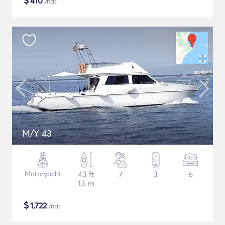
$
410
/nat
M/Y 43
Motoryacht
43 ft
7
3
6
13 m
$
1,722
/nat