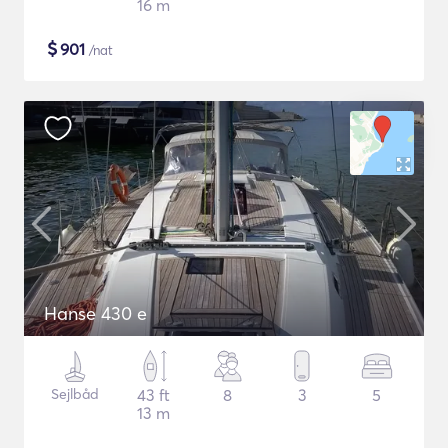
16 m
$
901
/nat
Hanse 430 e
Sejlbåd
43 ft
8
3
5
13 m