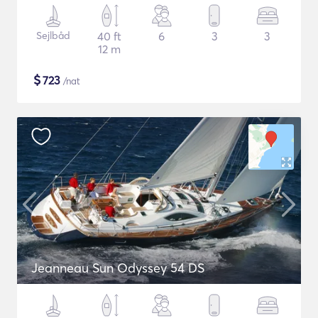
Sejlbåd
40 ft
6
3
3
12 m
$
723
/nat
Jeanneau Sun Odyssey 54 DS