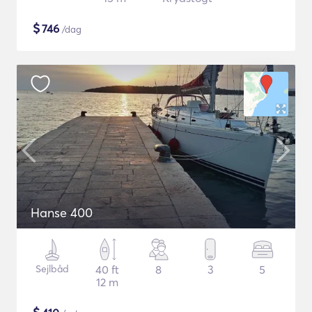
$
746
/dag
Hanse 400
Sejlbåd
40 ft
8
3
5
12 m