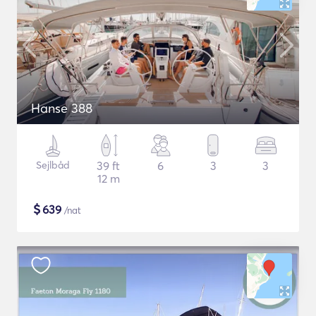
Hanse 388
Sejlbåd
39 ft
6
3
3
12 m
$
639
/nat