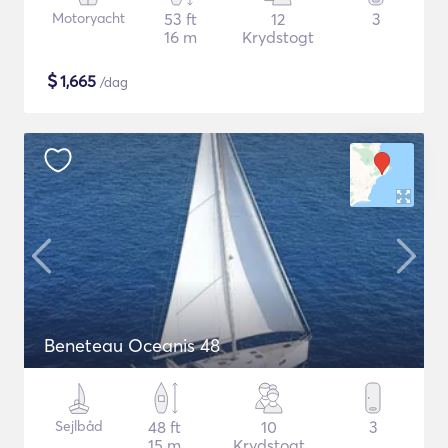
Motoryacht
53 ft
12
3
16 m
Krydstogt
$
1,665
/dag
Beneteau Oceanis 48
Sejlbåd
48 ft
10
3
15 m
Krydstogt