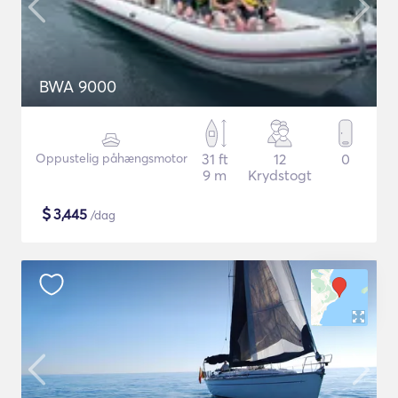
BWA 9000
Oppustelig påhængsmotor
31 ft
12
0
9 m
Krydstogt
$
3,445
/dag