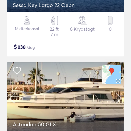
Sessa Key Largo 22 Oepn
Midterkonsol
22 ft
6 Krydstogt
0
7 m
$
838
/dag
Astondoa 50 GLX