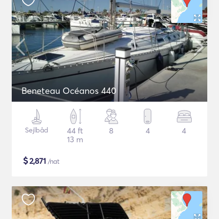
Beneteau Océanos 440
Sejlbåd
44 ft
8
4
4
13 m
$
2,871
/nat