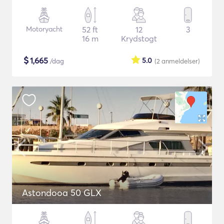
Motoryacht
52 ft
12
3
16 m
Krydstogt
$
1,665
5.0
/dag
(2
anmeldelser
)
Astondooa 50 GLX