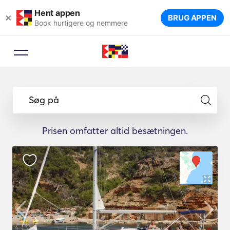
Hent appen
×
BRUG APPEN
Book hurtigere og nemmere
Søg på
Prisen omfatter altid besætningen.