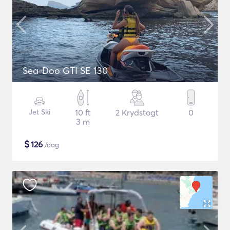
Sea-Doo GTI SE 130
Jet Ski
10 ft
2 Krydstogt
0
3 m
$
126
/dag