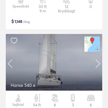
Speedbåd
30 ft
12
0
9 m
Krydstogt
$
1,148
/dag
Hanse 540 e
Sejlbåd
54 ft
8
3
6