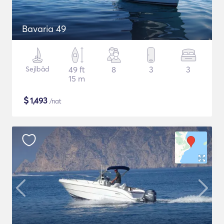
Bavaria 49
Sejlbåd
49 ft
8
3
3
15 m
$
1,493
/nat