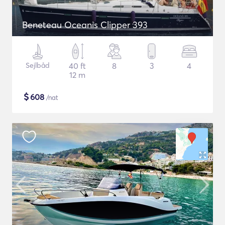
Beneteau Oceanis Clipper 393
Sejlbåd
40 ft
8
3
4
12 m
$
608
/nat