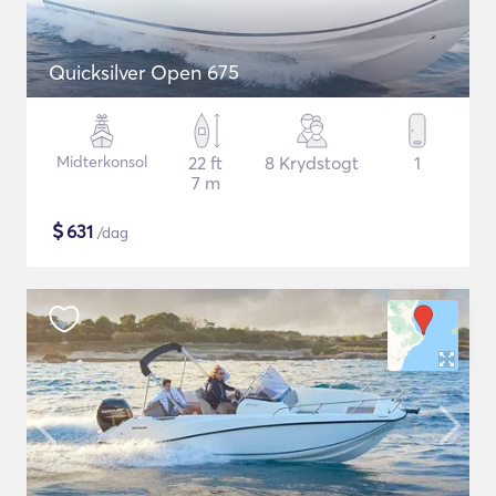
Quicksilver Open 675
Midterkonsol
22 ft
8 Krydstogt
1
7 m
$
631
/dag