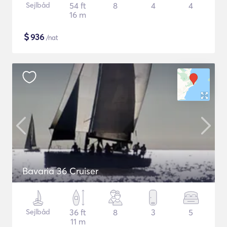
Sejlbåd
54 ft
8
4
4
16 m
$
936
/nat
Bavaria 36 Cruiser
Sejlbåd
36 ft
8
3
5
11 m