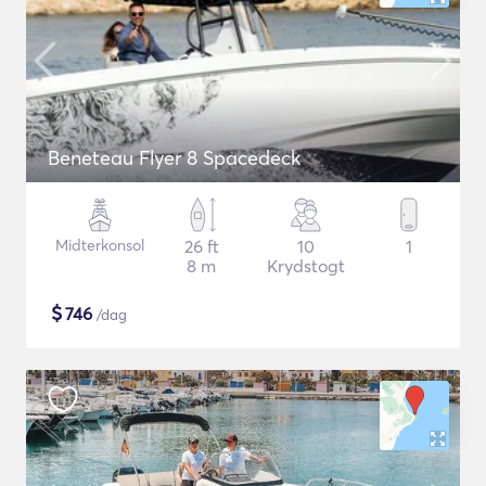
Beneteau Flyer 8 Spacedeck
Midterkonsol
26 ft
10
1
8 m
Krydstogt
$
746
/dag