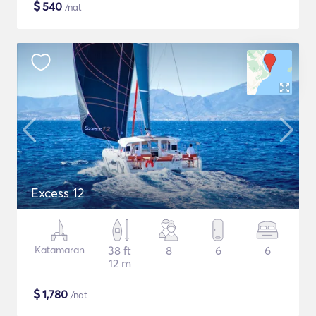
$
540
/nat
Excess 12
Katamaran
38 ft
8
6
6
12 m
$
1,780
/nat