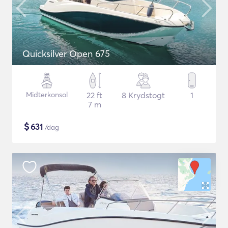
Quicksilver Open 675
Midterkonsol
22 ft
8 Krydstogt
1
7 m
$
631
/dag