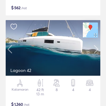
$
562
/nat
Lagoon 42
Katamaran
42 ft
8
4
4
13 m
$
1,360
/nat