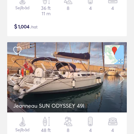
Sejlbåd
36 ft
8
4
4
11 m
$
1,004
/nat
Jeanneau SUN ODYSSEY 49I
Sejlbåd
48 ft
8
4
4