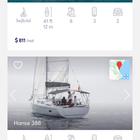
Sejlbåd
41 ft
8
3
3
12 m
$
811
/nat
Hanse 388