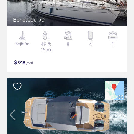
Beneteau 50
Sejlbåd
49 ft
8
4
1
15 m
$
918
/nat