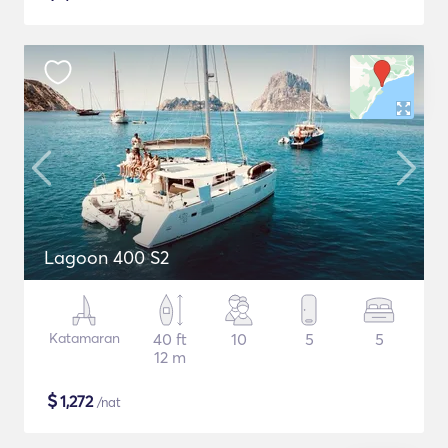
Lagoon 400 S2
Katamaran
40 ft
10
5
5
12 m
$
1,272
/nat