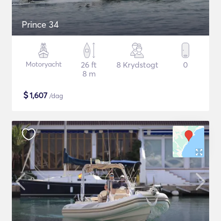
Prince 34
Motoryacht
26 ft
8 Krydstogt
0
8 m
$
1,607
/dag