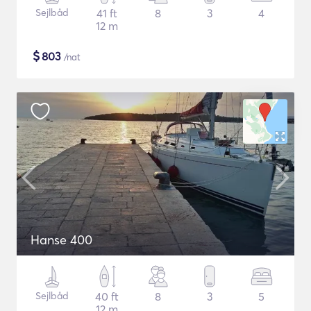
Sejlbåd
41 ft
8
3
4
12 m
$
803
/nat
Hanse 400
Sejlbåd
40 ft
8
3
5
12 m