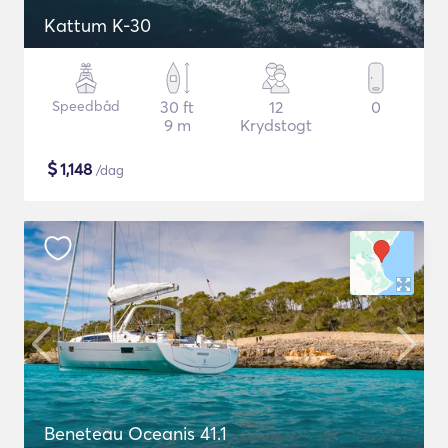
Kattum K-30
Speedbåd
30 ft
12
0
9 m
Krydstogt
$
1,148
/dag
Beneteau Oceanis 41.1