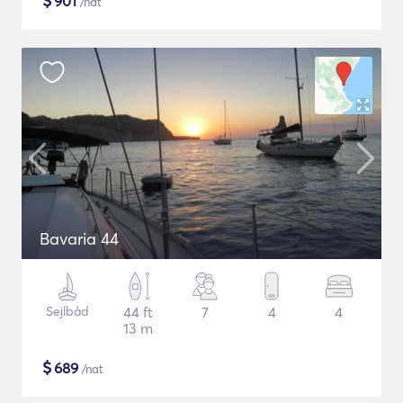
$
901
/nat
Bavaria 44
Sejlbåd
44 ft
7
4
4
13 m
$
689
/nat