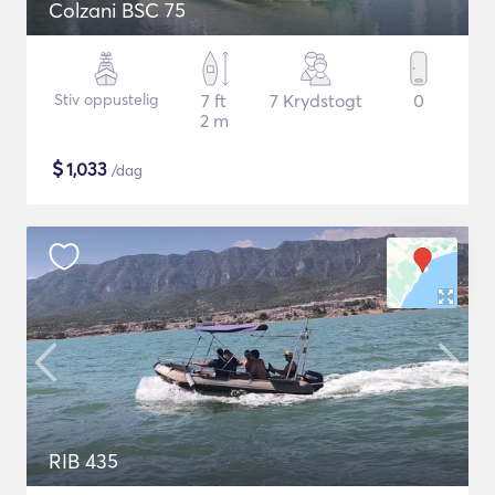
Colzani BSC 75
Stiv oppustelig
7 ft
7 Krydstogt
0
2 m
$
1,033
/dag
RIB 435