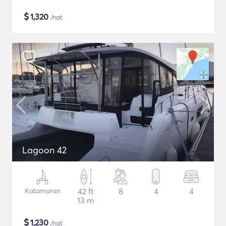
$
1,320
/nat
Lagoon 42
Katamaran
42 ft
8
4
4
13 m
$
1,230
/nat