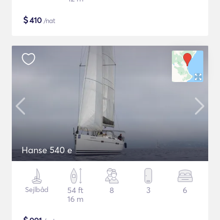
$
410
/nat
Hanse 540 e
Sejlbåd
54 ft
8
3
6
16 m