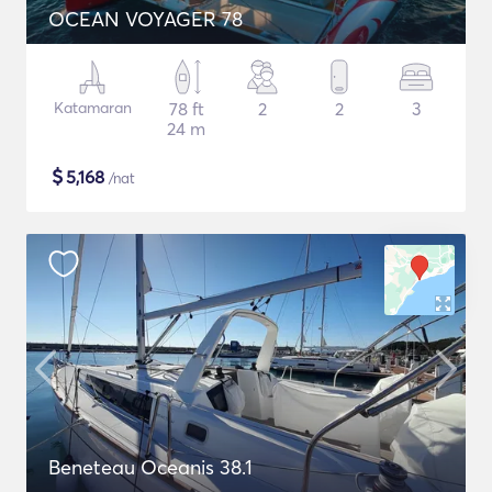
OCEAN VOYAGER 78
Katamaran
78 ft
2
2
3
24 m
$
5,168
/nat
Beneteau Oceanis 38.1