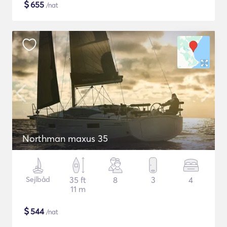
$
655
/nat
Northman maxus 35
Sejlbåd
35 ft
8
3
4
11 m
$
544
/nat