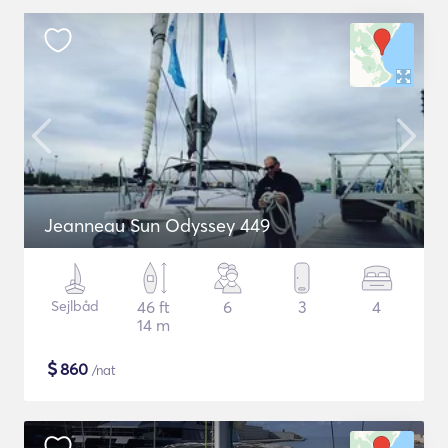
Jeanneau Sun Odyssey 449
Sejlbåd
46 ft
6
3
4
14 m
$
860
/nat