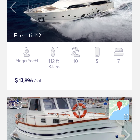
Ferretti 112
Mega Yacht
112 ft
10
5
7
34 m
$
13,896
/nat