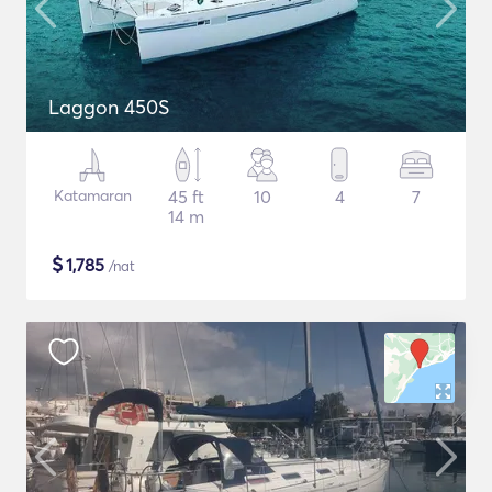
Laggon 450S
Katamaran
45 ft
10
4
7
14 m
$
1,785
/nat