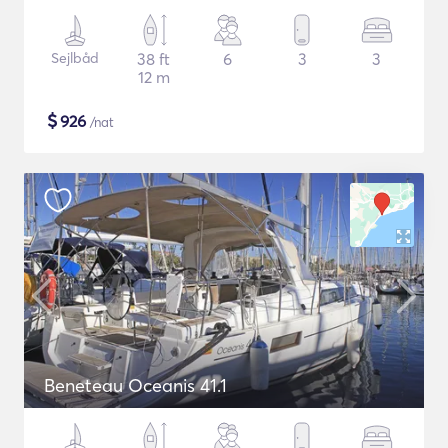
Sejlbåd
38 ft
6
3
3
12 m
$
926
/nat
Beneteau Oceanis 41.1