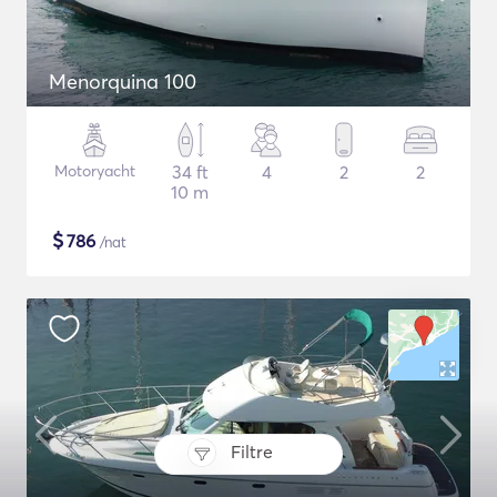
Menorquina 100
Motoryacht
34 ft
4
2
2
10 m
$
786
/nat
Filtre