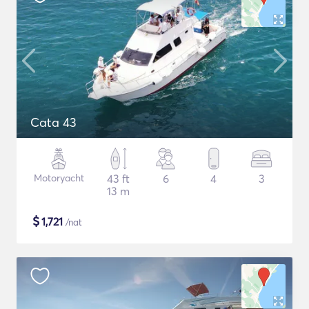
Cata 43
Motoryacht
43 ft
6
4
3
13 m
$
1,721
/nat