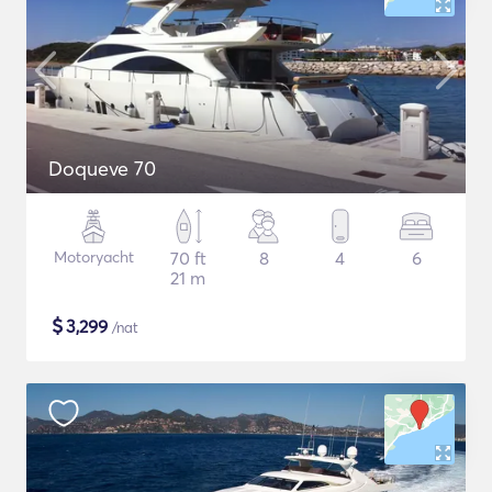
Doqueve 70
Motoryacht
70 ft
8
4
6
21 m
$
3,299
/nat