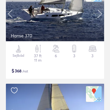
Hanse 370
Sejlbåd
37 ft
6
3
3
11 m
$
368
/nat