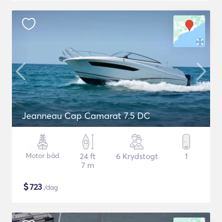
Jeanneau Cap Camarat 7.5 DC
Motor båd
24 ft
6 Krydstogt
1
7 m
$
723
/dag