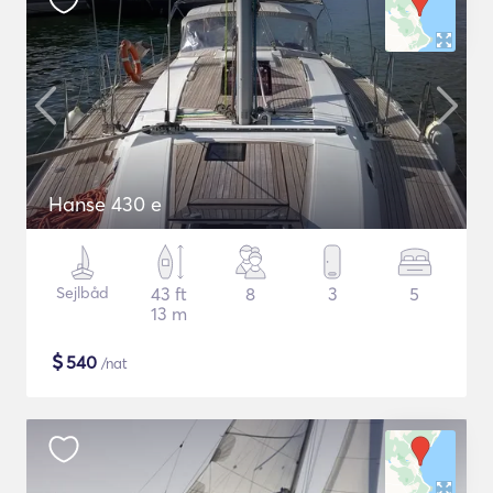
Hanse 430 e
Sejlbåd
43 ft
8
3
5
13 m
$
540
/nat