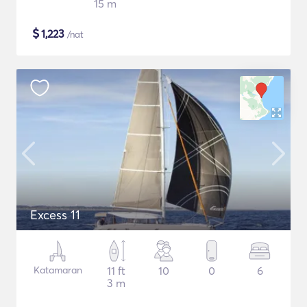
15 m
$
1,223
/nat
Excess 11
Katamaran
11 ft
10
0
6
3 m