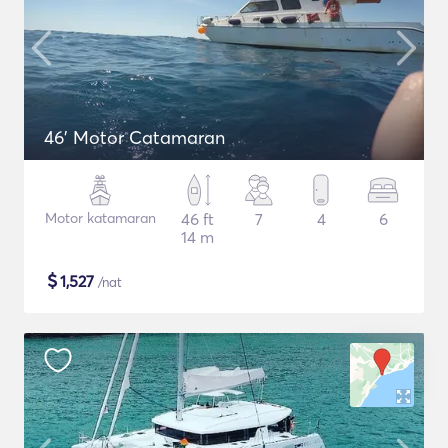
46' Motor Catamaran
Motor katamaran
46 ft
7
4
6
14 m
$
1,527
/nat