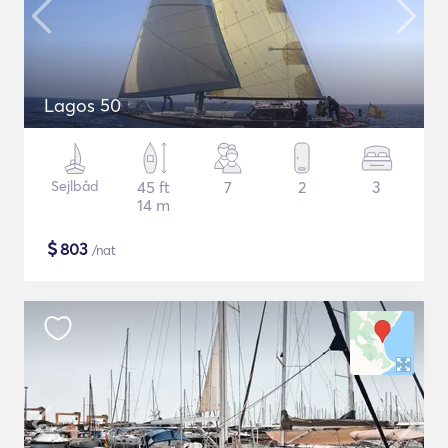
Lagos 50
Sejlbåd
45 ft
7
2
3
14 m
$
803
/nat