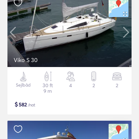
Viko S 30
Sejlbåd
30 ft
4
2
2
9 m
$
582
/nat