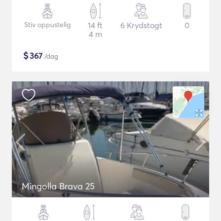
Stiv oppustelig
14 ft
6 Krydstogt
0
4 m
$
367
/dag
Mingolla Brava 25