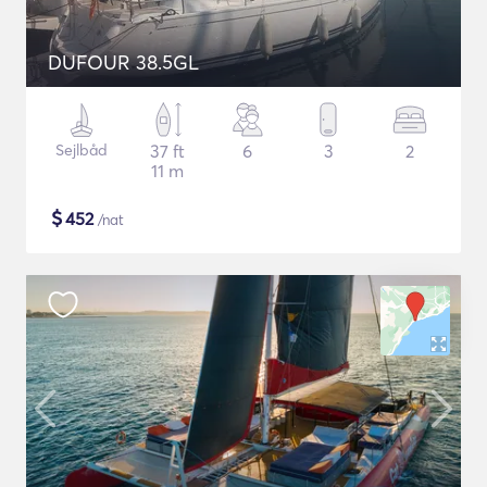
DUFOUR 38.5GL
Sejlbåd
37 ft
6
3
2
11 m
$
452
/nat