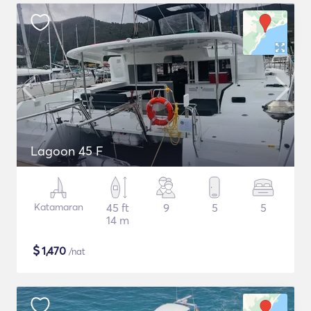
Lagoon 45 F
Katamaran
45 ft
9
5
5
14 m
$
1,470
/nat