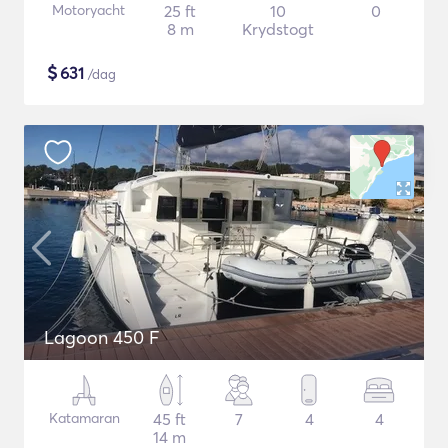
Motoryacht
25 ft
10
0
8 m
Krydstogt
$
631
/dag
Lagoon 450 F
Katamaran
45 ft
7
4
4
14 m