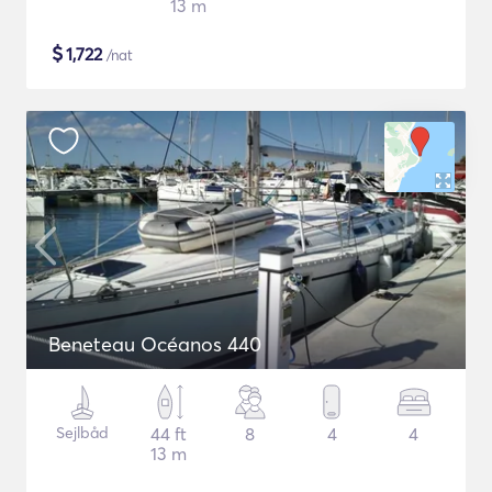
13 m
$
1,722
/nat
Beneteau Océanos 440
Sejlbåd
44 ft
8
4
4
13 m