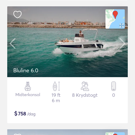
Bluline 6.0
Midterkonsol
19 ft
8 Krydstogt
0
6 m
$
758
/dag