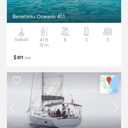
Beneteau Oceanis 41.1
Sejlbåd
41 ft
8
3
3
12 m
$
811
/nat