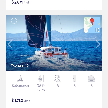
$
2,871
/nat
Excess 12
Katamaran
38 ft
8
6
6
12 m
$
1,780
/nat