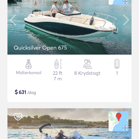
Quicksilver Open 675
Midterkonsol
22 ft
8 Krydstogt
1
7 m
$
631
/dag