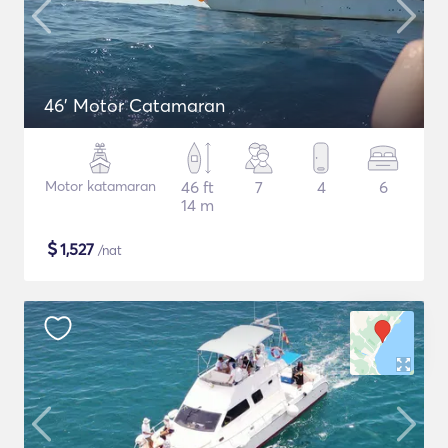
46' Motor Catamaran
Motor katamaran
46 ft
7
4
6
14 m
$
1,527
/nat