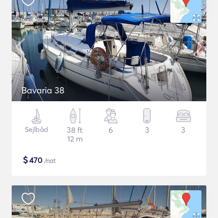
Bavaria 38
Sejlbåd
38 ft
6
3
3
12 m
$
470
/nat