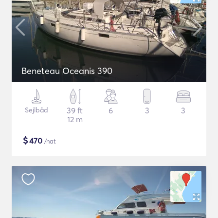
Beneteau Oceanis 390
Sejlbåd
39 ft
6
3
3
12 m
$
470
/nat