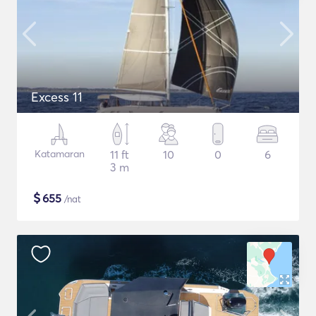
Excess 11
Katamaran
11 ft
10
0
6
3 m
$
655
/nat