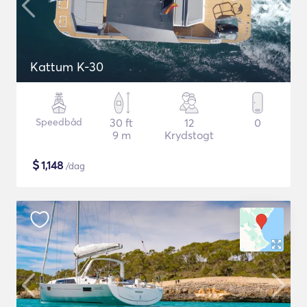
Kattum K-30
Speedbåd
30 ft
12
0
9 m
Krydstogt
$
1,148
/dag