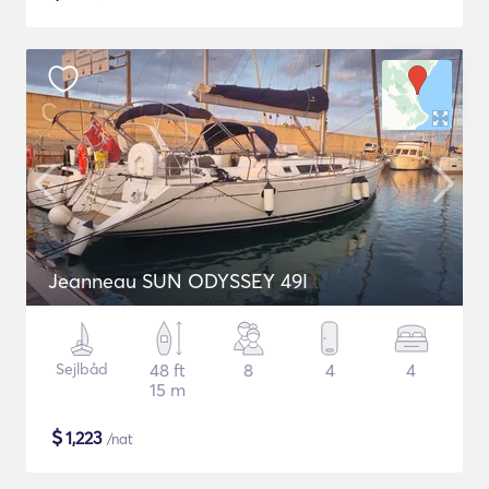
Jeanneau SUN ODYSSEY 49I
Sejlbåd
48 ft
8
4
4
15 m
$
1,223
/nat