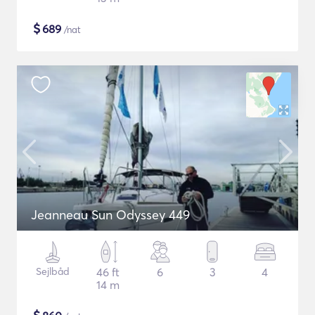
$
689
/nat
Jeanneau Sun Odyssey 449
Sejlbåd
46 ft
6
3
4
14 m