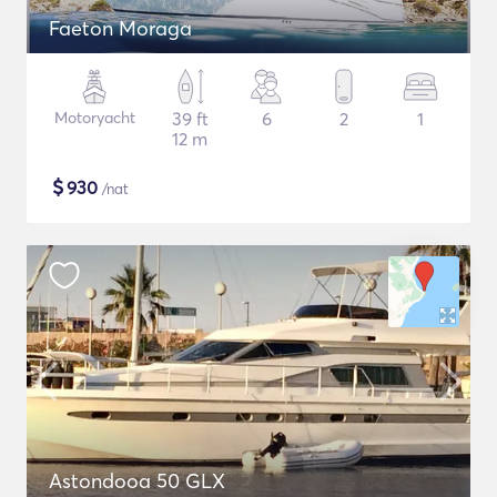
Faeton Moraga
Motoryacht
39 ft
6
2
1
12 m
$
930
/nat
Astondooa 50 GLX