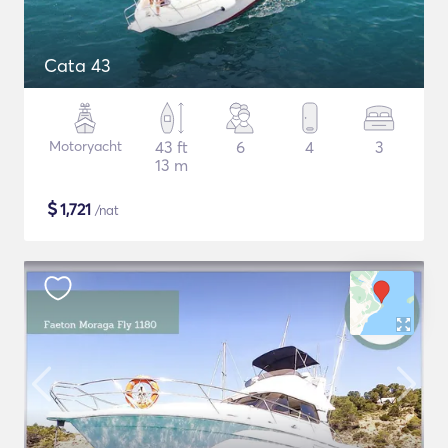
Cata 43
Motoryacht
43 ft
6
4
3
13 m
$
1,721
/nat