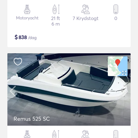
Motoryacht
21 ft
7 Krydstogt
0
6 m
$
838
/dag
Remus 525 SC