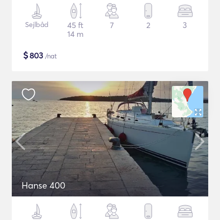
Sejlbåd
45 ft
7
2
3
14 m
$
803
/nat
Hanse 400