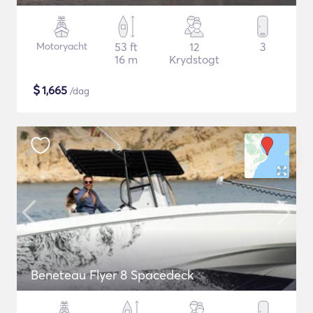
Motoryacht
53 ft
12
3
16 m
Krydstogt
$
1,665
/dag
Beneteau Flyer 8 Spacedeck