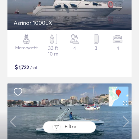
Asrinor 1000LX
Motoryacht
33 ft
4
3
4
10 m
$
1,722
/nat
Filtre