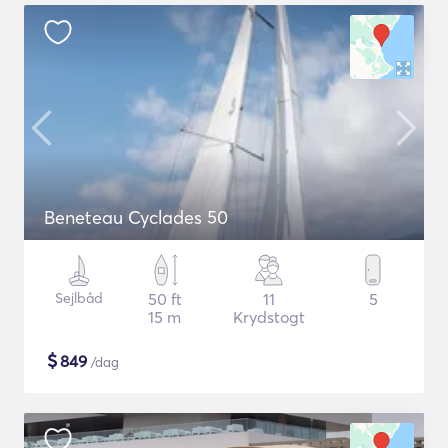
Beneteau Cyclades 50
Sejlbåd
50 ft
11
5
15 m
Krydstogt
$
849
/dag