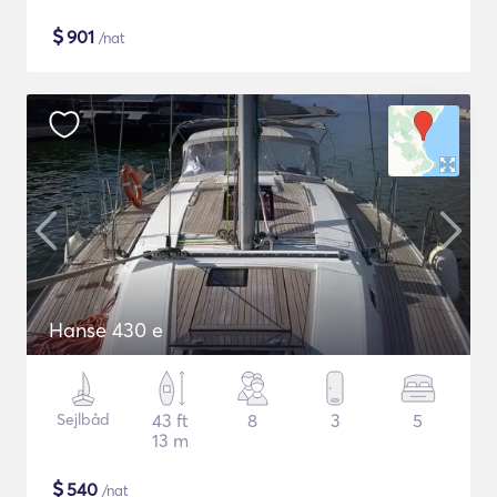
$
901
/nat
Hanse 430 e
Sejlbåd
43 ft
8
3
5
13 m
$
540
/nat