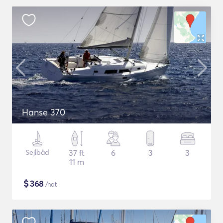
Hanse 370
Sejlbåd
37 ft
6
3
3
11 m
$
368
/nat