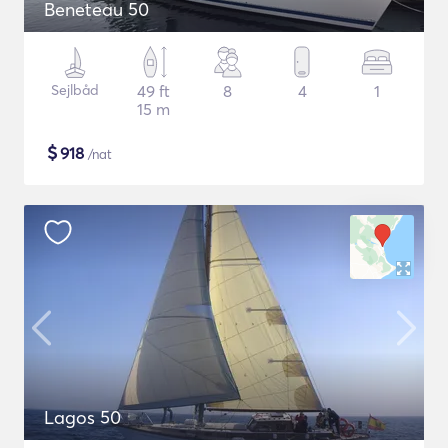
Beneteau 50
Sejlbåd
49 ft
8
4
1
15 m
$
918
/nat
Lagos 50