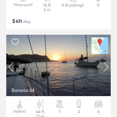
Motoryacht
16 ft
6 Krydstogt
0
5 m
$
631
/dag
Bavaria 44
Sejlbåd
44 ft
7
4
4
13 m