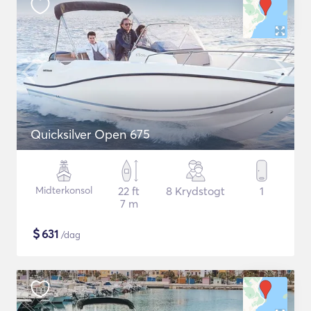
Quicksilver Open 675
Midterkonsol
22 ft
8 Krydstogt
1
7 m
$
631
/dag