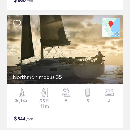
$
860
/nat
Northman maxus 35
Sejlbåd
35 ft
8
3
4
11 m
$
544
/nat