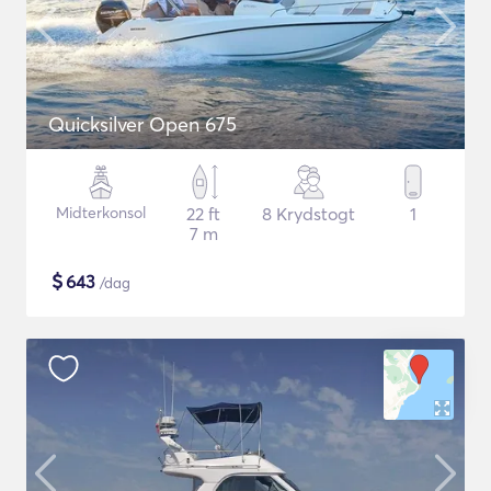
Quicksilver Open 675
Midterkonsol
22 ft
8 Krydstogt
1
7 m
$
643
/dag