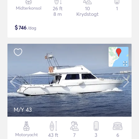
Midterkonsol
26 ft
10
1
8 m
Krydstogt
$
746
/dag
M/Y 43
Motoryacht
43 ft
7
3
6