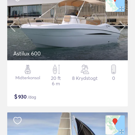
Astilux 600
Midterkonsol
20 ft
8 Krydstogt
0
6 m
$
930
/dag