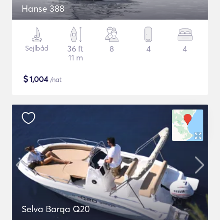
Hanse 388
Sejlbåd
36 ft
8
4
4
11 m
$
1,004
/nat
Selva Barqa Q20