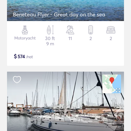
Beneteau Flyer - Great day on the sea
Motoryacht
30 ft
11
2
2
9 m
$
574
/nat