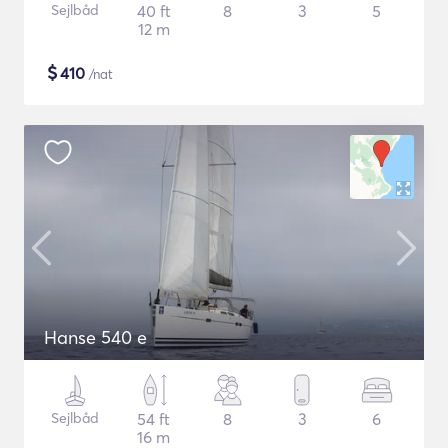
Sejlbåd
40 ft
8
3
5
12 m
$
410
/nat
Hanse 540 e
Sejlbåd
54 ft
8
3
6
16 m