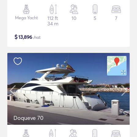
Mega Yacht
112 ft
10
5
7
34 m
$
13,896
/nat
Doqueve 70