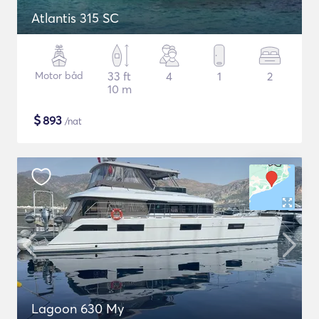
Atlantis 315 SC
Motor båd
33 ft
4
1
2
10 m
$
893
/nat
Lagoon 630 My