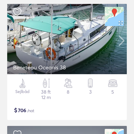
Beneteau Oceanis 38
Sejlbåd
38 ft
8
3
5
12 m
$
706
/nat