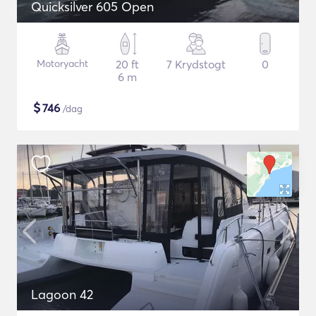
Quicksilver 605 Open
Motoryacht
20 ft
7 Krydstogt
0
6 m
$
746
/dag
Lagoon 42