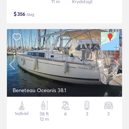
11 m
Krydstogt
$
356
/dag
Beneteau Oceanis 38.1
Sejlbåd
38 ft
6
3
3
12 m