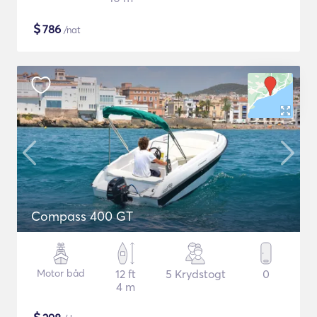
$
786
/nat
Compass 400 GT
Motor båd
12 ft
5 Krydstogt
0
4 m