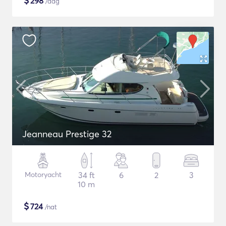
$
298
/dag
Jeanneau Prestige 32
Motoryacht
34 ft
6
2
3
10 m
$
724
/nat