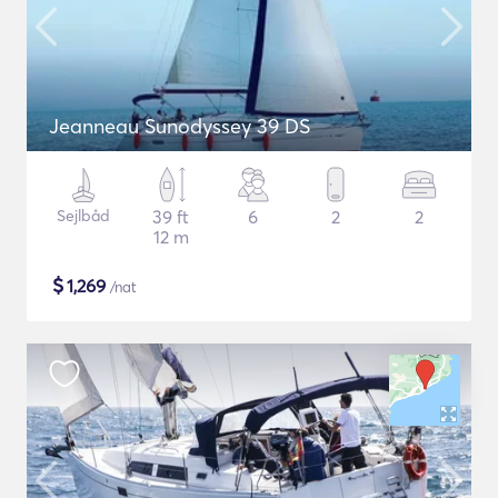
Jeanneau Sunodyssey 39 DS
Sejlbåd
39 ft
6
2
2
12 m
$
1,269
/nat