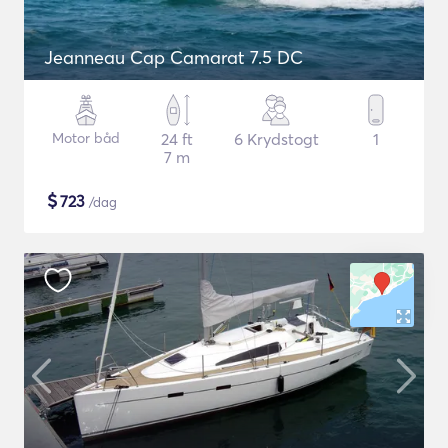
Jeanneau Cap Camarat 7.5 DC
Motor båd
24 ft
6 Krydstogt
1
7 m
$
723
/dag