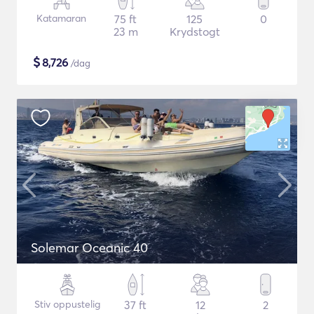
Katamaran
75 ft
125
0
23 m
Krydstogt
$
8,726
/dag
Solemar Oceanic 40
Stiv oppustelig
37 ft
12
2