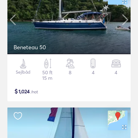
Beneteau 50
Sejlbåd
50 ft
8
4
4
15 m
$
1,024
/nat