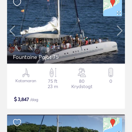
Fountaine Pajot 75
Katamaran
75 ft
80
0
23 m
Krydstogt
$
3,847
/dag