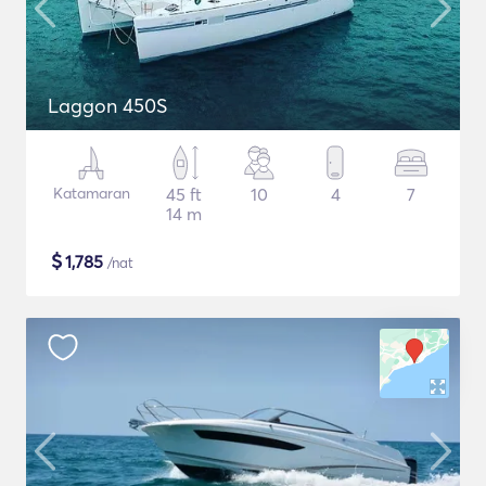
Laggon 450S
Katamaran
45 ft
10
4
7
14 m
$
1,785
/nat