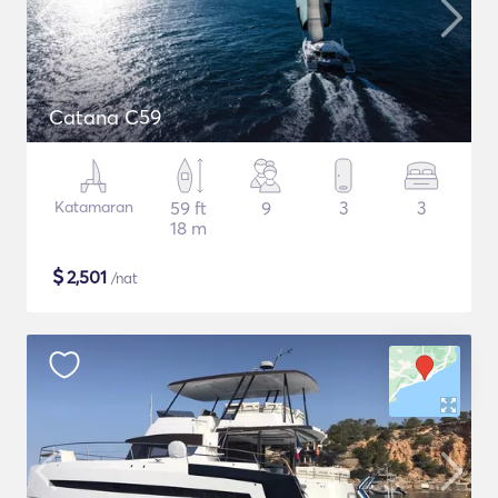
Catana C59
Katamaran
59 ft
9
3
3
18 m
$
2,501
/nat