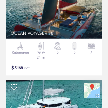
OCEAN VOYAGER 78
Katamaran
78 ft
2
2
3
24 m
$
5,168
/nat