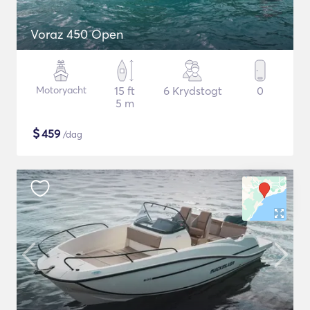
Voraz 450 Open
Motoryacht
15 ft
6 Krydstogt
0
5 m
$
459
/dag