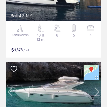
Bali 4.3 MY
Katamaran
43 ft
8
5
4
13 m
$
1,373
/nat