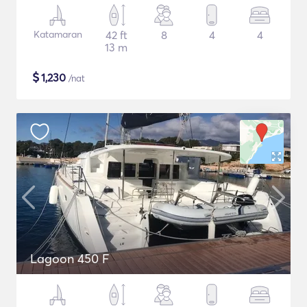
Katamaran
42 ft
8
4
4
13 m
$
1,230
/nat
Lagoon 450 F