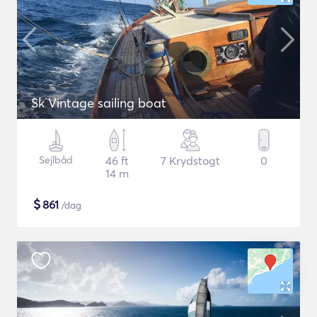
Sk Vintage sailing boat
Sejlbåd
46 ft
7 Krydstogt
0
14 m
$
861
/dag