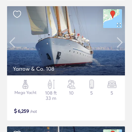
Yarrow & Co. 108
Mega Yacht
108 ft
10
5
5
33 m
$
6,259
/nat