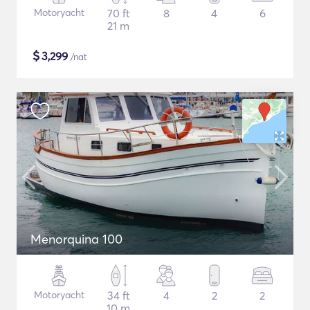
Motoryacht
70 ft
8
4
6
21 m
$
3,299
/nat
Menorquina 100
Motoryacht
34 ft
4
2
2
10 m