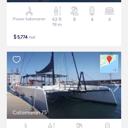
Power katamaran
63 ft
8
4
4
19 m
$
5,774
/nat
Catamaran 75