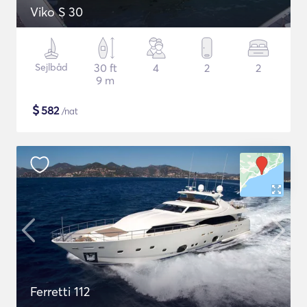
Viko S 30
Sejlbåd
30 ft
4
2
2
9 m
$
582
/nat
Ferretti 112