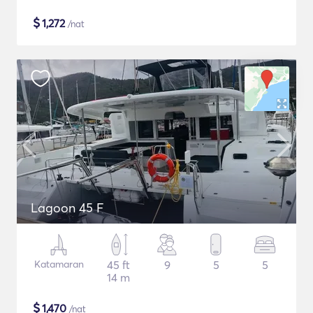
$
1,272
/nat
Lagoon 45 F
Katamaran
45 ft
9
5
5
14 m
$
1,470
/nat