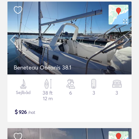
Beneteau Oceanis 38.1
Sejlbåd
38 ft
6
3
3
12 m
$
926
/nat