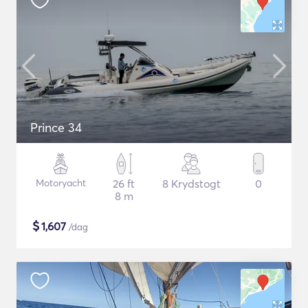
Prince 34
Motoryacht
26 ft
8 Krydstogt
0
8 m
$
1,607
/dag