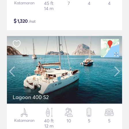
Katamaran
45 ft
7
4
4
14 m
$
1,320
/nat
Lagoon 400 S2
Katamaran
40 ft
10
5
5
12 m