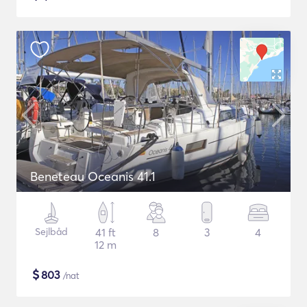
Beneteau Oceanis 41.1
Sejlbåd
41 ft
8
3
4
12 m
$
803
/nat