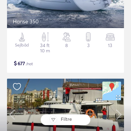
Hanse 350
Sejlbåd
34 ft
8
3
13
10 m
$
677
/nat
Filtre