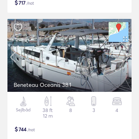
$
717
/nat
Beneteau Oceanis 38.1
Sejlbåd
38 ft
8
3
4
12 m
$
744
/nat