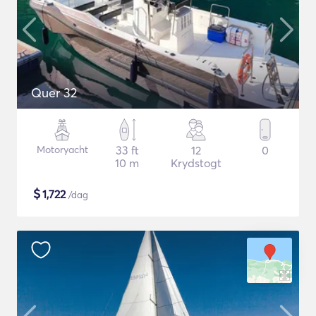
Quer 32
Motoryacht
33 ft
12
0
10 m
Krydstogt
$
1,722
/dag