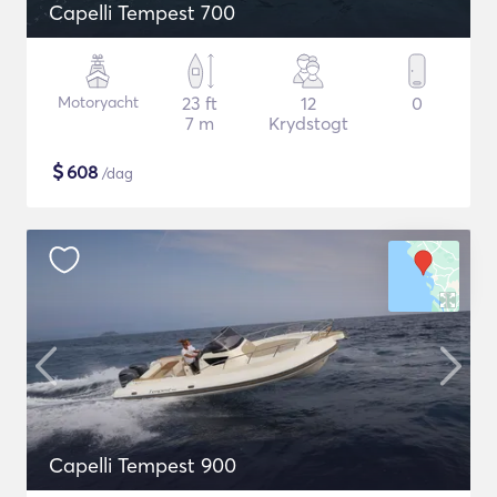
Capelli Tempest 700
Motoryacht
23 ft
12
0
7 m
Krydstogt
$
608
/dag
Capelli Tempest 900