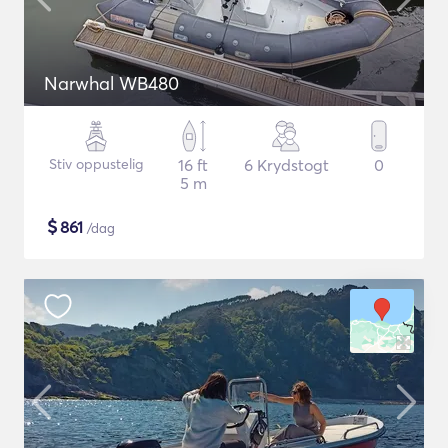
Narwhal WB480
Stiv oppustelig
16 ft
6 Krydstogt
0
5 m
$
861
/dag