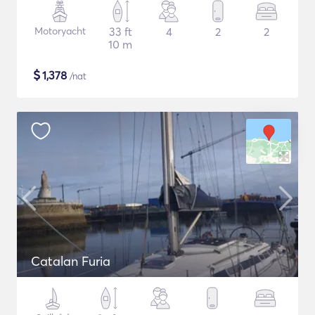
Motoryacht
33 ft
4
2
2
10 m
$
1,378
/nat
Catalan Furia