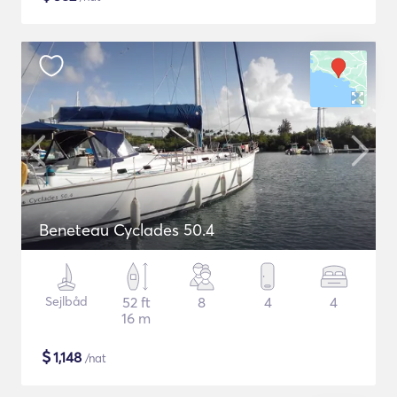
Beneteau Cyclades 50.4
Sejlbåd
52 ft
8
4
4
16 m
$
1,148
/nat