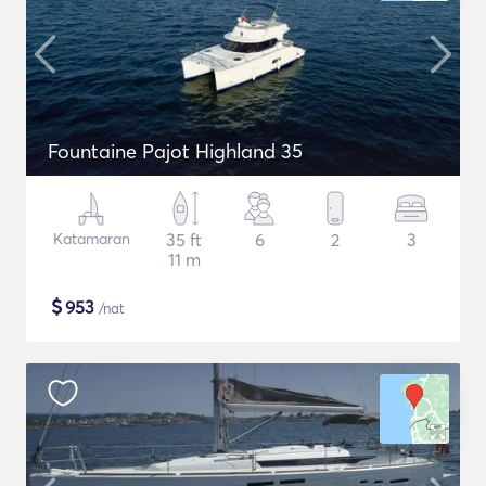
Fountaine Pajot Highland 35
Katamaran
35 ft
6
2
3
11 m
$
953
/nat