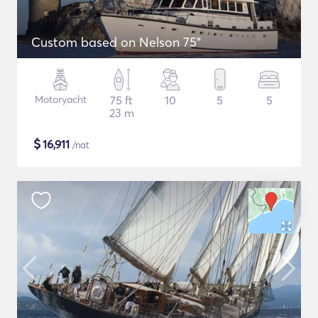
Custom based on Nelson 75"
Motoryacht
75 ft
10
5
5
23 m
$
16,911
/nat