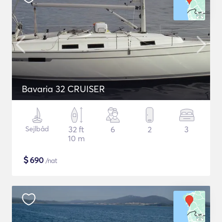
Bavaria 32 CRUISER
Sejlbåd
32 ft
6
2
3
10 m
$
690
/nat