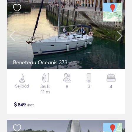
Beneteau Oceanis 373
Sejlbåd
36 ft
8
3
4
11 m
$
849
/nat