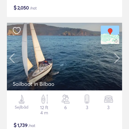
$
2,050
/nat
Sailboat in Bilbao
Sejlbåd
12 ft
6
3
3
4 m
$
1,739
/nat