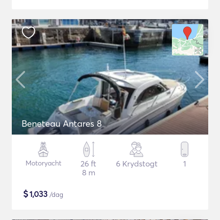
Beneteau Antares 8
Motoryacht
26 ft
6 Krydstogt
1
8 m
$
1,033
/dag