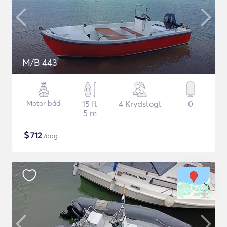
M/B 443
Motor båd
15 ft
4 Krydstogt
0
5 m
$
712
/dag