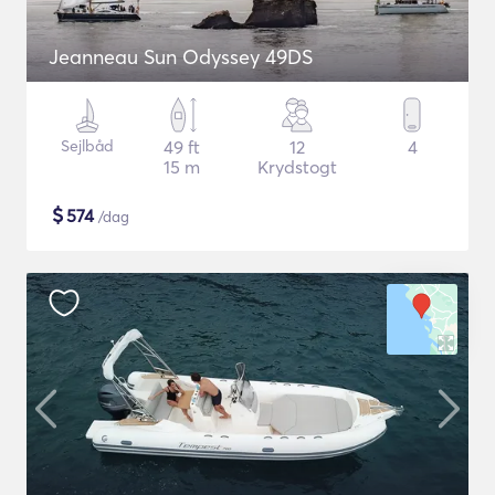
Jeanneau Sun Odyssey 49DS
Sejlbåd
49 ft
12
4
15 m
Krydstogt
$
574
/dag