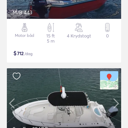
M/B 443
Motor båd
15 ft
4 Krydstogt
0
5 m
$
712
/dag