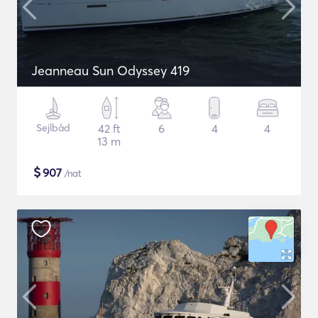
Jeanneau Sun Odyssey 419
Sejlbåd
42 ft
6
4
4
13 m
$
907
/nat