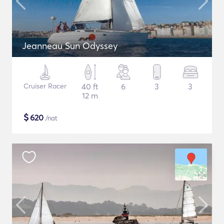
Jeanneau Sun Odyssey
Cruiser Racer
40 ft
6
3
3
12 m
$
620
/nat