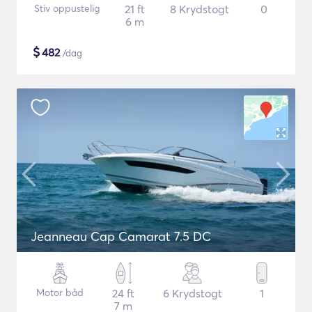
Stiv oppustelig
21 ft
8 Krydstogt
0
6 m
$
482
/dag
Jeanneau Cap Camarat 7.5 DC
Motor båd
24 ft
6 Krydstogt
1
7 m