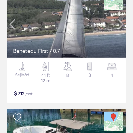
Beneteau First 40.7
Sejlbåd
41 ft
8
3
4
12 m
$
712
/nat