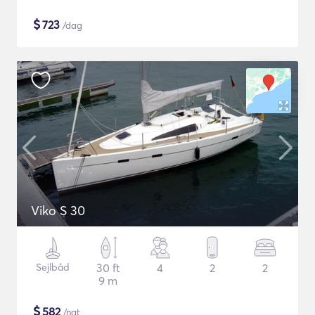
$
723
/dag
Viko S 30
Sejlbåd
30 ft
4
2
2
9 m
$
582
/nat