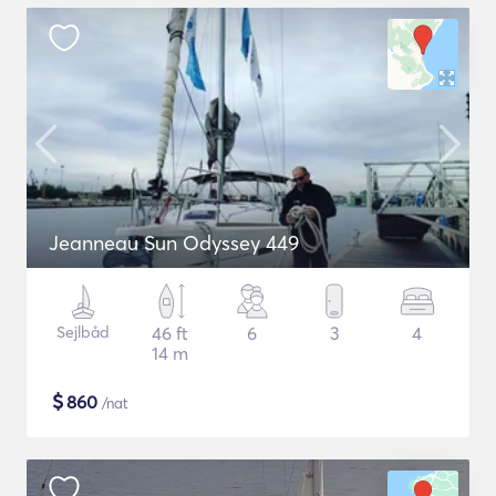
Jeanneau Sun Odyssey 449
Sejlbåd
46 ft
6
3
4
14 m
$
860
/nat