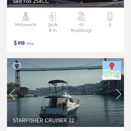
Sea Fox 254CC
Motoryacht
26 ft
10
0
8 m
Krydstogt
$
918
/dag
STARFISHER CRUISER 32