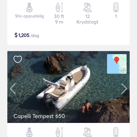
Stiv oppustelig
30 ft
12
1
9 m
Krydstogt
$
1,205
/dag
Capelli Tempest 650