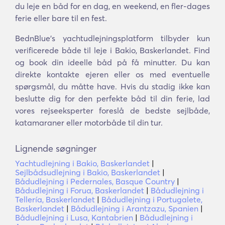
du leje en båd for en dag, en weekend, en fler-dages
ferie eller bare til en fest.
BednBlue's yachtudlejningsplatform tilbyder kun
verificerede både til leje i Bakio, Baskerlandet. Find
og book din ideelle båd på få minutter. Du kan
direkte kontakte ejeren eller os med eventuelle
spørgsmål, du måtte have. Hvis du stadig ikke kan
beslutte dig for den perfekte båd til din ferie, lad
vores rejseeksperter foreslå de bedste sejlbåde,
katamaraner eller motorbåde til din tur.
Lignende søgninger
Yachtudlejning i Bakio, Baskerlandet
|
Sejlbådsudlejning i Bakio, Baskerlandet
|
Bådudlejning i Pedernales, Basque Country
|
Bådudlejning i Forua, Baskerlandet
|
Bådudlejning i
Tellería, Baskerlandet
|
Bådudlejning i Portugalete,
Baskerlandet
|
Bådudlejning i Arantzazu, Spanien
|
Bådudlejning i Lusa, Kantabrien
|
Bådudlejning i