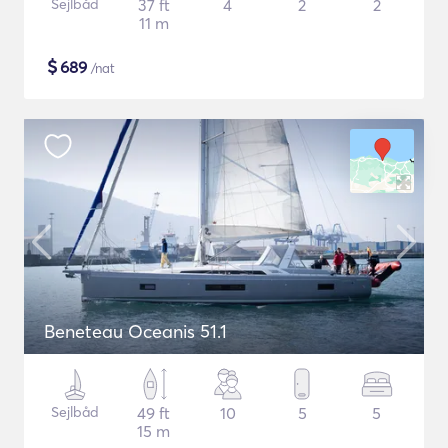
Sejlbåd
37 ft
4
2
2
11 m
$
689
/nat
Beneteau Oceanis 51.1
Sejlbåd
49 ft
10
5
5
15 m