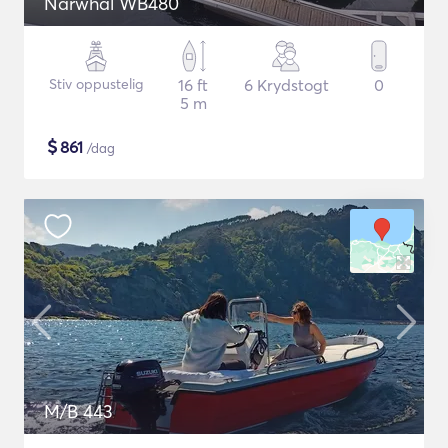
Narwhal WB480
Stiv oppustelig
16 ft
6 Krydstogt
0
5 m
$
861
/dag
M/B 443