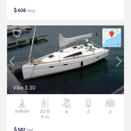
$
608
/dag
Viko S 30
Sejlbåd
30 ft
4
2
2
9 m
$
582
/nat