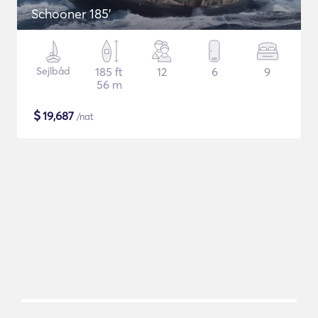
Schooner 185'
Sejlbåd
185 ft
12
6
9
56 m
$
19,687
/nat