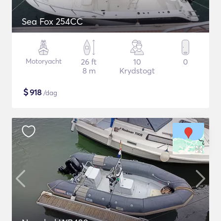
Sea Fox 254CC
Motoryacht
26 ft
10
0
8 m
Krydstogt
$
918
/dag