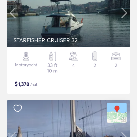
STARFISHER CRUISER 32
Motoryacht
33 ft
4
2
2
10 m
$
1,378
/nat