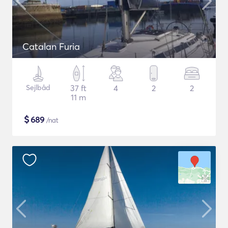
Catalan Furia
Sejlbåd
37 ft
4
2
2
11 m
$
689
/nat