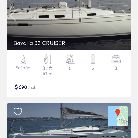
Bavaria 32 CRUISER
Sejlbåd
32 ft
6
2
3
10 m
$
690
/nat