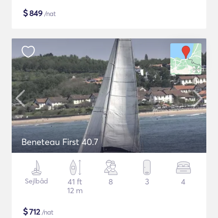
$
849
/nat
Beneteau First 40.7
Sejlbåd
41 ft
8
3
4
12 m
$
712
/nat