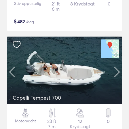
Stiv oppustelig
21 ft
8 Krydstogt
0
6 m
$
482
/dag
Capelli Tempest 700
Motoryacht
23 ft
12
0
7 m
Krydstogt