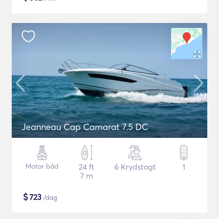
Jeanneau Cap Camarat 7.5 DC
Motor båd
24 ft
6 Krydstogt
1
7 m
$
723
/dag