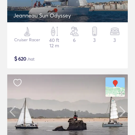
Jeanneau Sun Odyssey
Cruiser Racer
40 ft
6
3
3
12 m
$
620
/nat