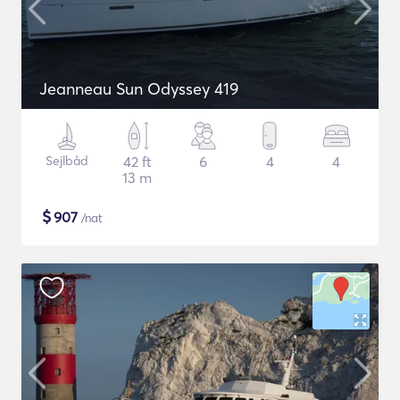
Jeanneau Sun Odyssey 419
Sejlbåd
42 ft
6
4
4
13 m
$
907
/nat