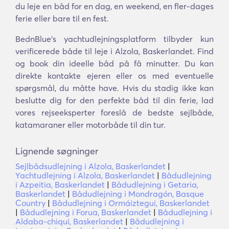
du leje en båd for en dag, en weekend, en fler-dages
ferie eller bare til en fest.
BednBlue's yachtudlejningsplatform tilbyder kun
verificerede både til leje i Alzola, Baskerlandet. Find
og book din ideelle båd på få minutter. Du kan
direkte kontakte ejeren eller os med eventuelle
spørgsmål, du måtte have. Hvis du stadig ikke kan
beslutte dig for den perfekte båd til din ferie, lad
vores rejseeksperter foreslå de bedste sejlbåde,
katamaraner eller motorbåde til din tur.
Lignende søgninger
Sejlbådsudlejning i Alzola, Baskerlandet
|
Yachtudlejning i Alzola, Baskerlandet
|
Bådudlejning
i Azpeitia, Baskerlandet
|
Bådudlejning i Getaria,
Baskerlandet
|
Bådudlejning i Mondragón, Basque
Country
|
Bådudlejning i Ormáiztegui, Baskerlandet
|
Bådudlejning i Forua, Baskerlandet
|
Bådudlejning i
Aldaba-chiqui, Baskerlandet
|
Bådudlejning i