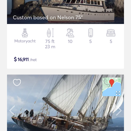
Custom based on Nelson 75"
Motoryacht
75 ft
10
5
5
23 m
$
16,911
/nat