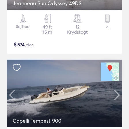
Jeanneau Sun Odyssey 49DS
Sejlbåd
49 ft
12
4
15 m
Krydstogt
$
574
/dag
Capelli Tempest 900