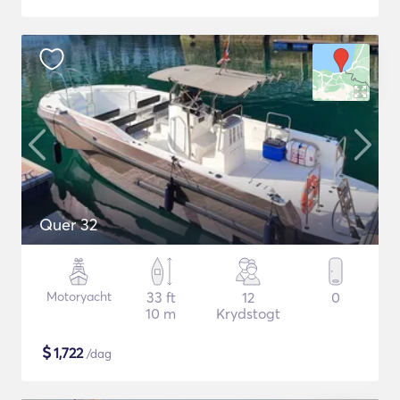
Quer 32
Motoryacht
33 ft
12
0
10 m
Krydstogt
$
1,722
/dag