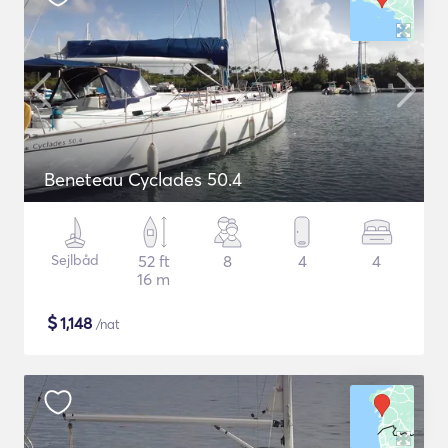
Beneteau Cyclades 50.4
Sejlbåd
52 ft
8
4
4
16 m
$
1,148
/nat