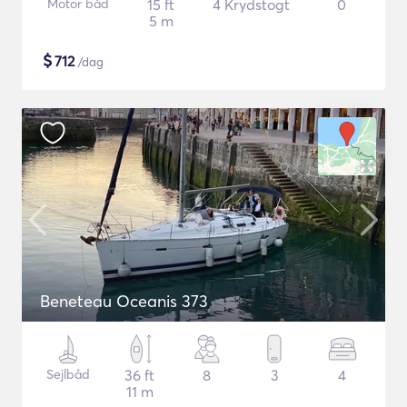
Motor båd
15 ft
4 Krydstogt
0
5 m
$
712
/dag
Beneteau Oceanis 373
Sejlbåd
36 ft
8
3
4
11 m