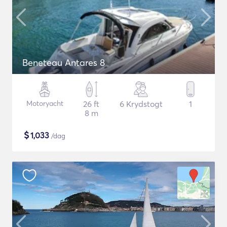
Beneteau Antares 8
Motoryacht
26 ft
6 Krydstogt
1
8 m
$
1,033
/dag