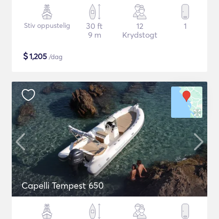
Stiv oppustelig
30 ft
12
1
9 m
Krydstogt
$
1,205
/dag
Capelli Tempest 650