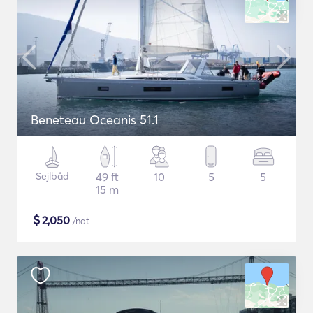
Beneteau Oceanis 51.1
Sejlbåd
49 ft
10
5
5
15 m
$
2,050
/nat