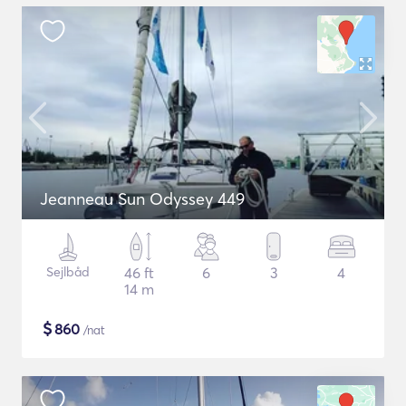
Jeanneau Sun Odyssey 449
Sejlbåd
46 ft
6
3
4
14 m
$
860
/nat