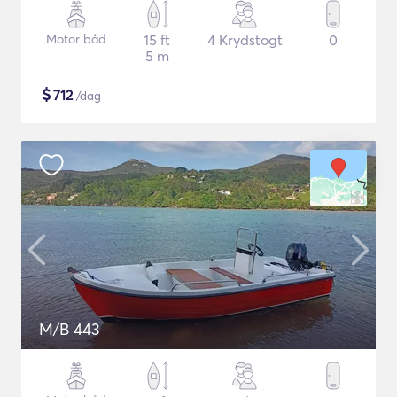
Motor båd
15 ft
4 Krydstogt
0
5 m
$
712
/dag
M/B 443