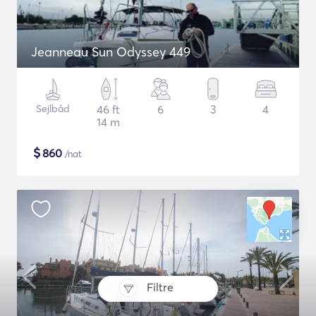
Jeanneau Sun Odyssey 449
Sejlbåd
46 ft
6
3
4
14 m
$
860
/nat
Filtre