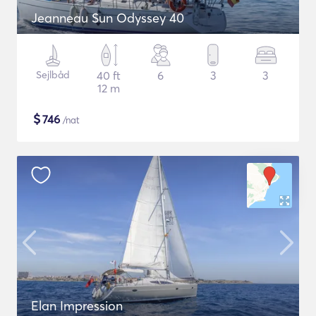
Jeanneau Sun Odyssey 40
Sejlbåd
40 ft
6
3
3
12 m
$
746
/nat
Elan Impression