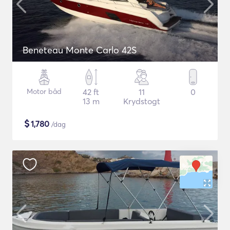
Beneteau Monte Carlo 42S
Motor båd
42 ft
11
0
13 m
Krydstogt
$
1,780
/dag