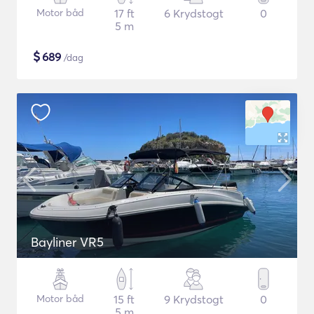
Motor båd
17 ft
6 Krydstogt
0
5 m
$
689
/dag
Bayliner VR5
Motor båd
15 ft
9 Krydstogt
0
5 m