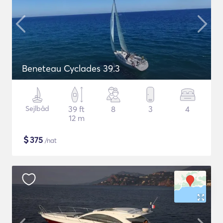
Beneteau Cyclades 39.3
Sejlbåd
39 ft
8
3
4
12 m
$
375
/nat