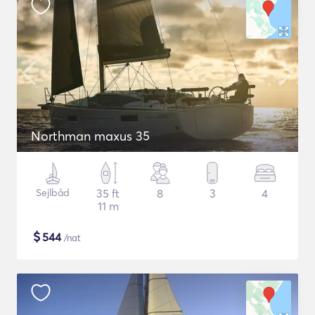
Northman maxus 35
Sejlbåd
35 ft
8
3
4
11 m
$
544
/nat