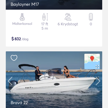
Baylayner M17
Midterkonsol
17 ft
6 Krydstogt
0
5 m
$
832
/dag
Brava 22