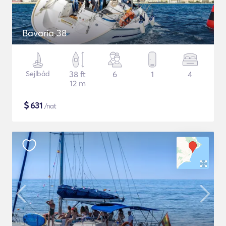
Bavaria 38
Sejlbåd
38 ft
6
1
4
12 m
$
631
/nat