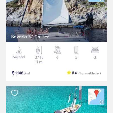
Bavaria 37 Cruiser
Sejlbåd
37 ft
6
3
3
11 m
$
1,148
5.0
/nat
(1
anmeldelser
)