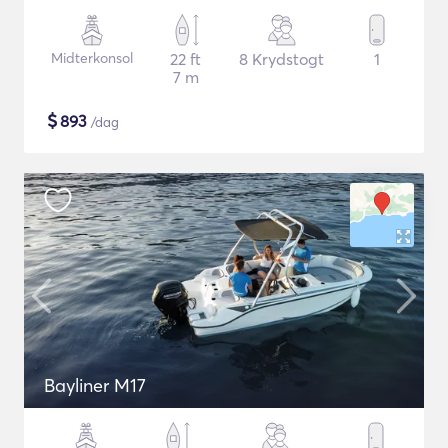
Midterkonsol
22 ft
8 Krydstogt
1
7 m
$
893
/dag
Bayliner M17