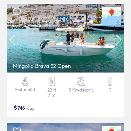
Mingolla Brava 22 Open
Motor båd
22 ft
8 Krydstogt
0
7 m
$
746
/dag