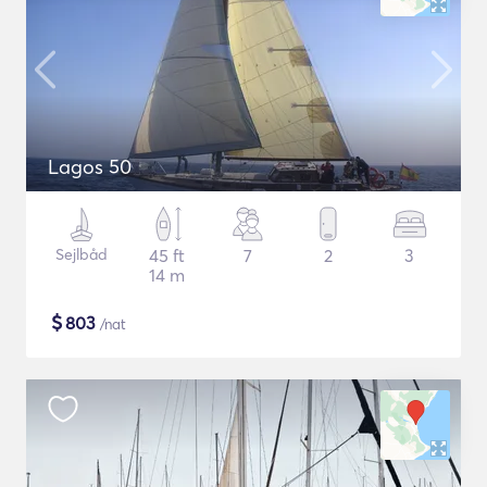
Lagos 50
Sejlbåd
45 ft
7
2
3
14 m
$
803
/nat