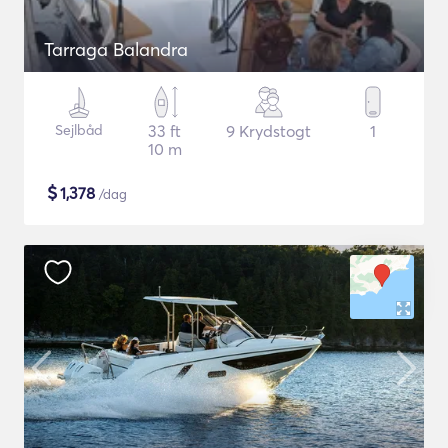
Tarraga Balandra
Sejlbåd
33 ft
9 Krydstogt
1
10 m
$
1,378
/dag