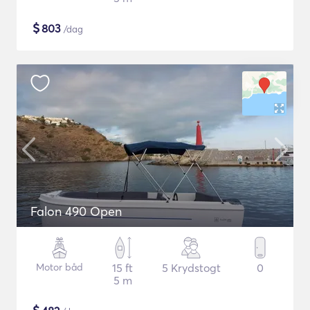
$
803
/dag
Falon 490 Open
Motor båd
15 ft
5 Krydstogt
0
5 m