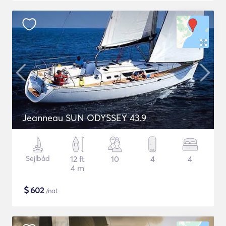
Jeanneau SUN ODYSSEY 43.9
Sejlbåd
12 ft
10
4
4
4 m
$
602
/nat