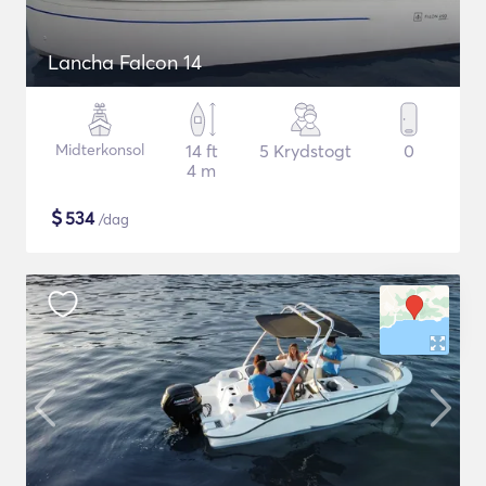
Lancha Falcon 14
Midterkonsol
14 ft
5 Krydstogt
0
4 m
$
534
/dag