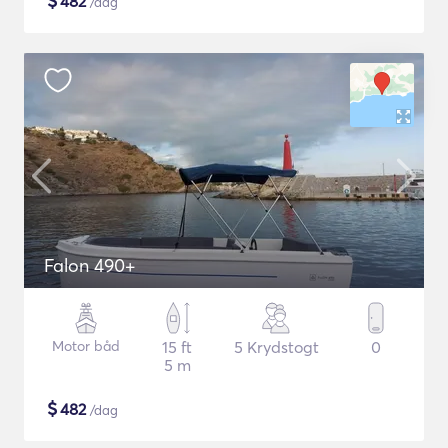
$
482
/dag
Falon 490+
Motor båd
15 ft
5 Krydstogt
0
5 m
$
482
/dag