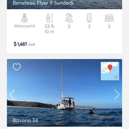
Beneteau Flyer 9 Sundeck
Motoryacht
33 ft
2
2
2
10 m
$
1,487
/nat
Bavaria 34