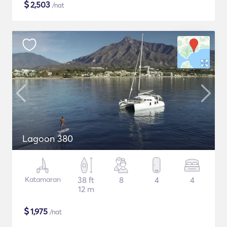
$
2,503
/nat
Lagoon 380
Katamaran
38 ft
8
4
4
12 m
$
1,975
/nat