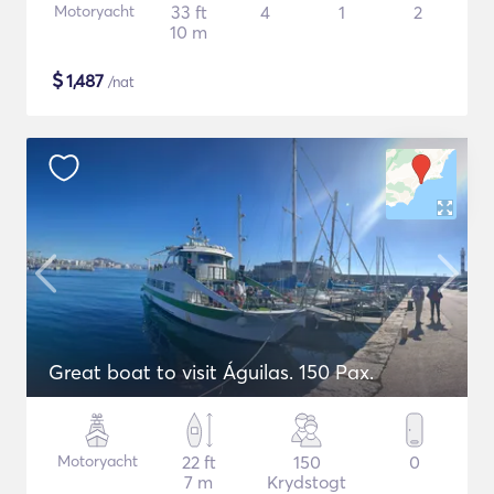
Motoryacht
33 ft
4
1
2
10 m
$
1,487
/nat
Great boat to visit Águilas. 150 Pax.
Motoryacht
22 ft
150
0
7 m
Krydstogt