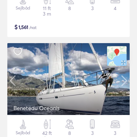
Sejlbåd
11 ft
8
3
4
3 m
$
1,561
/nat
Beneteau Oceanis
Sejlbåd
42 ft
8
3
3