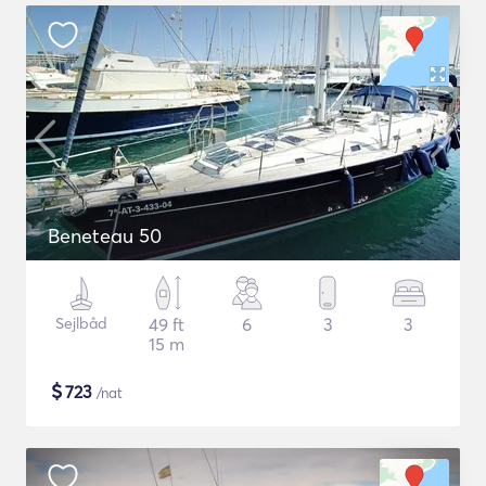
Beneteau 50
Sejlbåd
49 ft
6
3
3
15 m
$
723
/nat