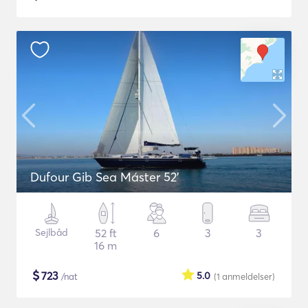
Dufour Gib Sea Máster 52’
Sejlbåd
52 ft
6
3
3
16 m
$
723
5.0
/nat
(1
anmeldelser
)