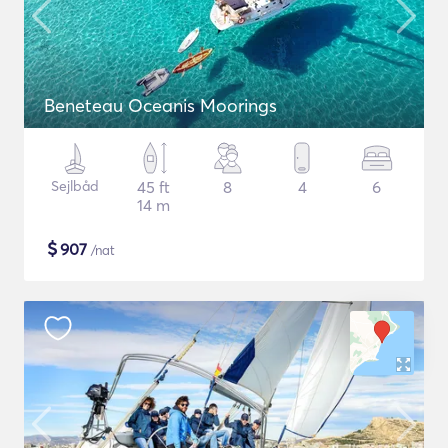
Beneteau Oceanis Moorings
Sejlbåd
45 ft
8
4
6
14 m
$
907
/nat