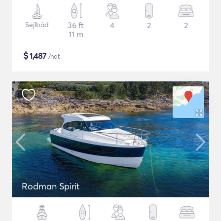
Sejlbåd
36 ft
4
2
2
11 m
$
1,487
/nat
Rodman Spirit