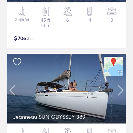
Sejlbåd
45 ft
6
4
3
14 m
$
706
/nat
Jeanneau SUN ODYSSEY 389