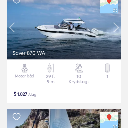
Saver 870 WA
Motor båd
29 ft
10
1
9 m
Krydstogt
$
1,027
/dag