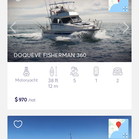
DOQUEVE FISHERMAN 360
Motoryacht
38 ft
5
1
2
12 m
$
970
/nat