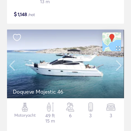
13 m
$
1,148
/nat
Doqueve Majestic 46
Motoryacht
49 ft
6
3
3
15 m