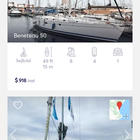
Beneteau 50
Sejlbåd
49 ft
8
4
1
15 m
$
918
/nat