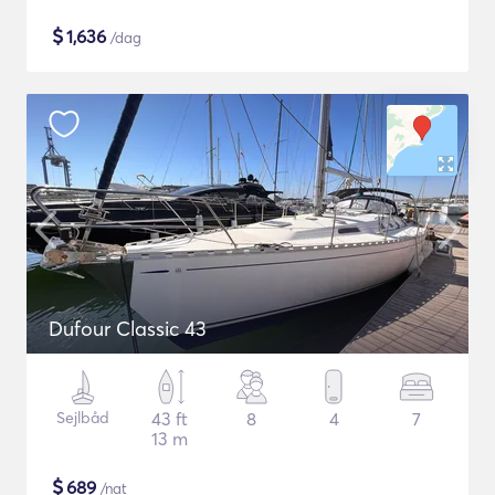
$
1,636
/dag
Dufour Classic 43
Sejlbåd
43 ft
8
4
7
13 m
$
689
/nat