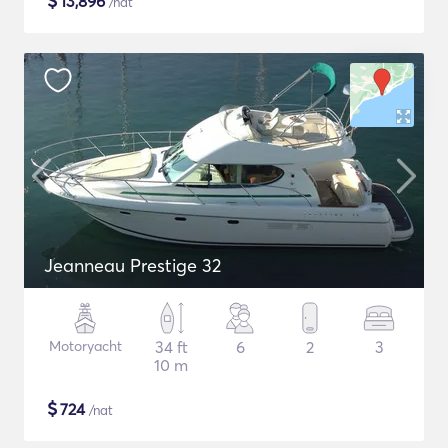
$
13,896
/nat
Jeanneau Prestige 32
Motoryacht
34 ft
6
2
3
10 m
$
724
/nat