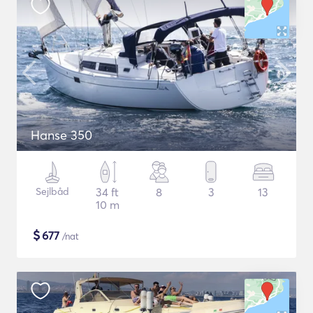
Hanse 350
Sejlbåd
34 ft
8
3
13
10 m
$
677
/nat