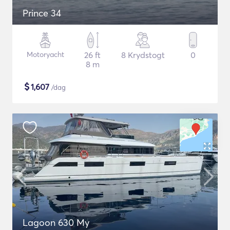
Prince 34
Motoryacht
26 ft
8 Krydstogt
0
8 m
$
1,607
/dag
Lagoon 630 My