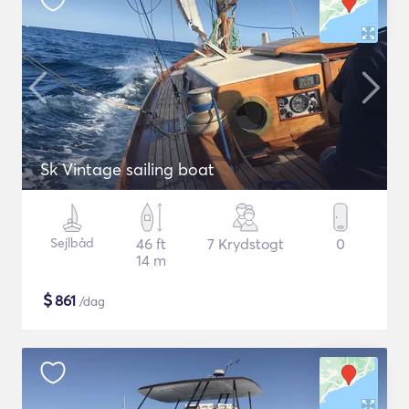
Sk Vintage sailing boat
Sejlbåd
46 ft
7 Krydstogt
0
14 m
$
861
/dag