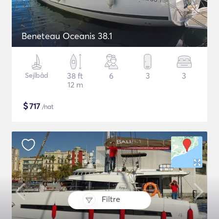
Beneteau Oceanis 38.1
Sejlbåd
38 ft
6
3
3
12 m
$
717
/nat
Filtre