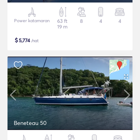
Power katamaran
63 ft
8
4
4
19 m
$
5,774
/nat
Beneteau 50