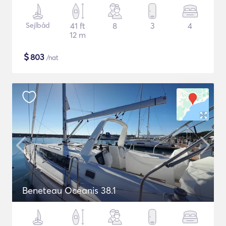
Sejlbåd
41 ft
8
3
4
12 m
$
803
/nat
Beneteau Oceanis 38.1