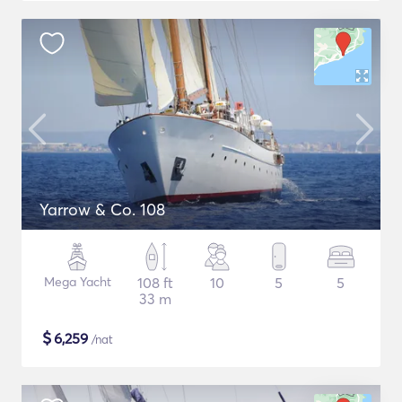
Yarrow & Co. 108
Mega Yacht
108 ft
10
5
5
33 m
$
6,259
/nat