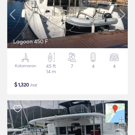
Lagoon 450 F
Katamaran
45 ft
7
4
4
14 m
$
1,320
/nat