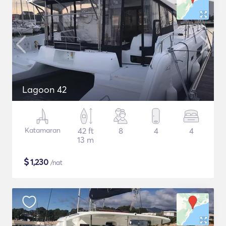
Lagoon 42
Katamaran
42 ft
8
4
4
13 m
$
1,230
/nat