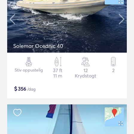
Solemar Oceanic 40
Stiv oppustelig
37 ft
12
2
11 m
Krydstogt
$
356
/dag