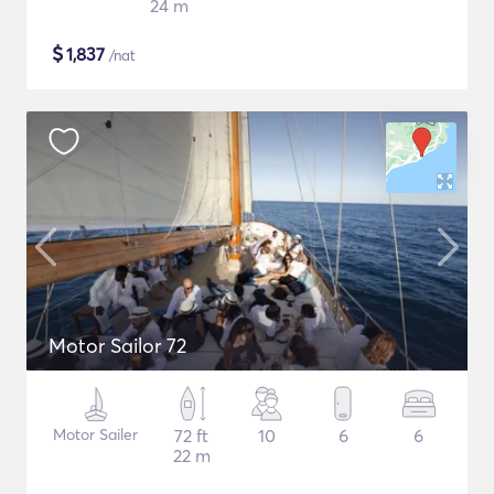
24 m
$
1,837
/nat
Motor Sailor 72
Motor Sailer
72 ft
10
6
6
22 m