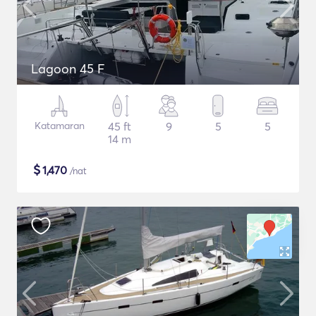
Lagoon 45 F
Katamaran
45 ft
9
5
5
14 m
$
1,470
/nat