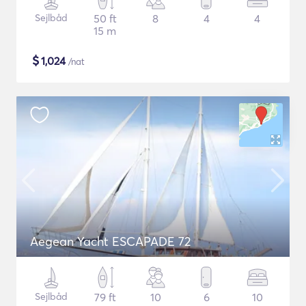
Sejlbåd
50 ft
8
4
4
15 m
$
1,024
/nat
Aegean Yacht ESCAPADE 72
Sejlbåd
79 ft
10
6
10