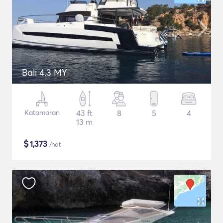
Bali 4.3 MY
Katamaran
43 ft
8
5
4
13 m
$
1,373
/nat