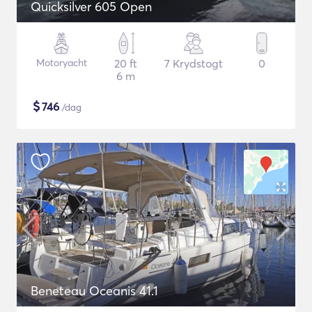
Quicksilver 605 Open
Motoryacht
20 ft
7 Krydstogt
0
6 m
$
746
/dag
Beneteau Oceanis 41.1