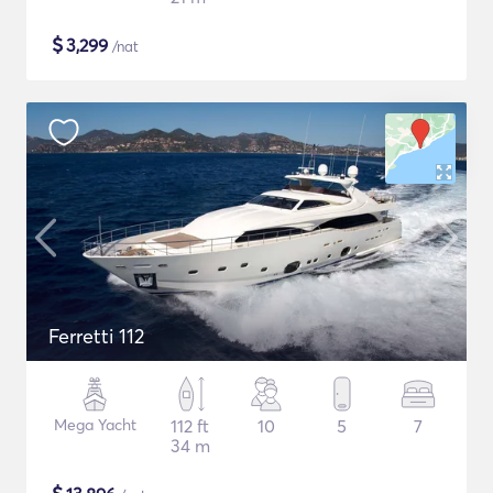
$
3,299
/nat
Ferretti 112
Mega Yacht
112 ft
10
5
7
34 m