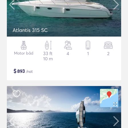
Atlantis 315 SC
Motor båd
33 ft
4
1
2
10 m
$
893
/nat