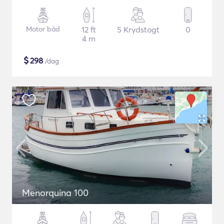
Motor båd
12 ft
5 Krydstogt
0
4 m
$
298
/dag
Menorquina 100