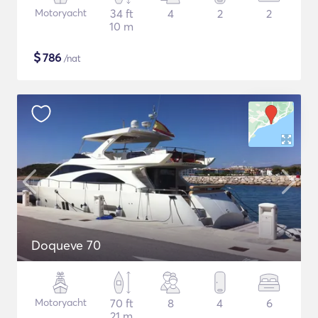
Motoryacht
34 ft
4
2
2
10 m
$
786
/nat
Doqueve 70
Motoryacht
70 ft
8
4
6
21 m