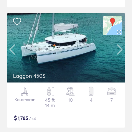
Laggon 450S
Katamaran
45 ft
10
4
7
14 m
$
1,785
/nat