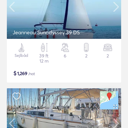
Jeanneau Sunodyssey 39 DS
Sejlbåd
39 ft
6
2
2
12 m
$
1,269
/nat