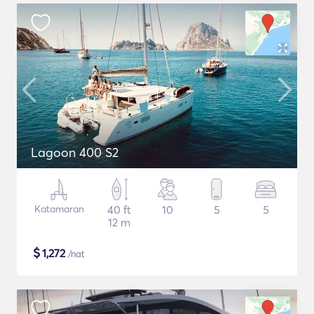
Lagoon 400 S2
Katamaran
40 ft
10
5
5
12 m
$
1,272
/nat