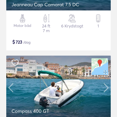
Jeanneau Cap Camarat 7.5 DC
Motor båd
24 ft
6 Krydstogt
1
7 m
$
723
/dag
Compass 400 GT