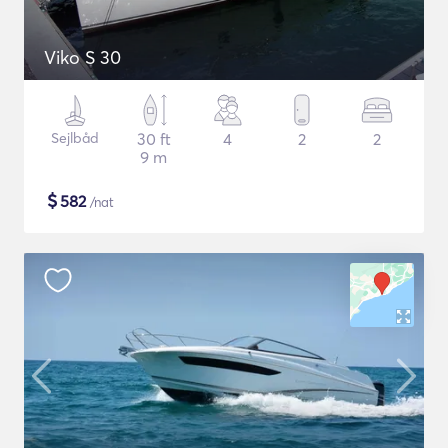
Viko S 30
Sejlbåd
30 ft
4
2
2
9 m
$
582
/nat