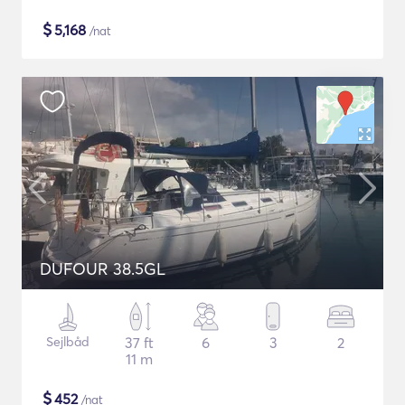
$
5,168
/nat
DUFOUR 38.5GL
Sejlbåd
37 ft
6
3
2
11 m
$
452
/nat