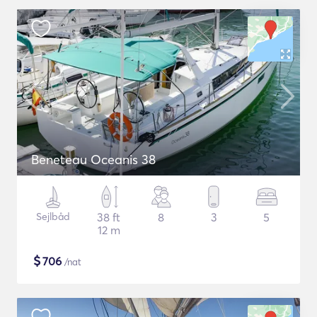
Beneteau Oceanis 38
Sejlbåd
38 ft
8
3
5
12 m
$
706
/nat