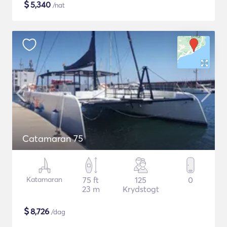
$
5,340
/nat
Catamaran 75
Katamaran
75 ft
125
0
23 m
Krydstogt
$
8,726
/dag