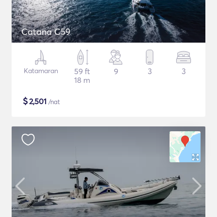
Catana C59
Katamaran
59 ft
9
3
3
18 m
$
2,501
/nat