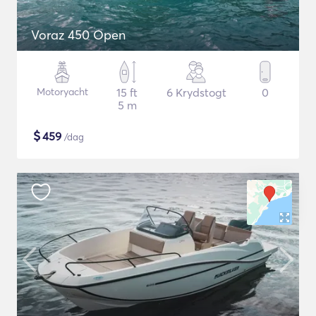
Voraz 450 Open
Motoryacht
15 ft
6 Krydstogt
0
5 m
$
459
/dag