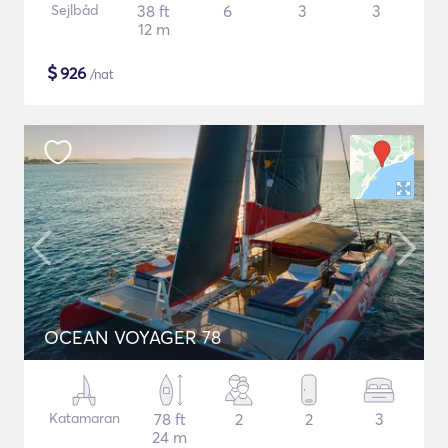
Sejlbåd
38 ft
6
3
3
12 m
$
926
/nat
OCEAN VOYAGER 78
Katamaran
78 ft
2
2
3
24 m