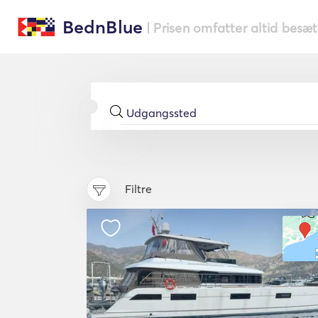
BednBlue
| Prisen omfatter altid besæ
Filtre