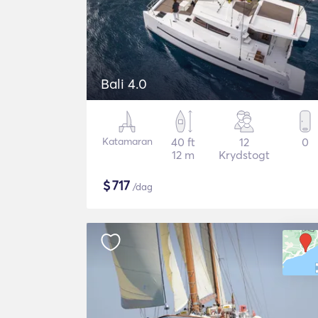
Bali 4.0
Katamaran
40 ft
12
0
12 m
Krydstogt
$
717
/dag