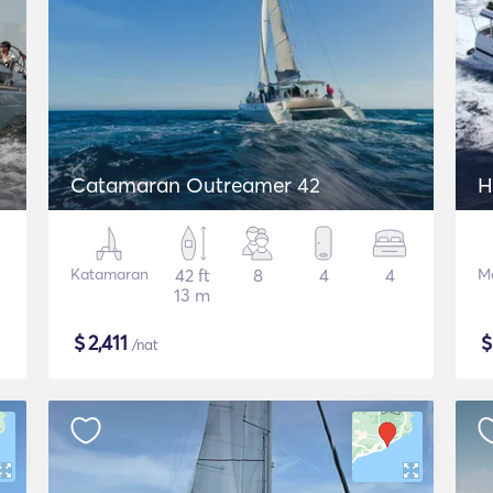
Catamaran Outreamer 42
H
Katamaran
42 ft
8
4
4
M
13 m
$
2,411
/nat