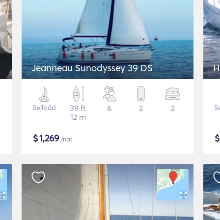
Jeanneau Sunodyssey 39 DS
H
Sejlbåd
39 ft
6
2
2
S
12 m
$
1,269
/nat