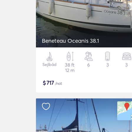
Beneteau Oceanis 38.1
Sejlbåd
38 ft
6
3
3
12 m
$
717
/nat