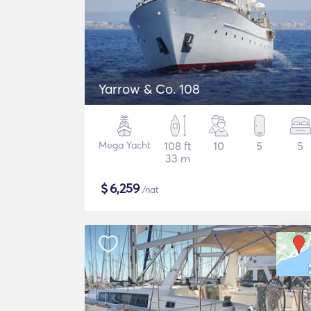
Yarrow & Co. 108
Mega Yacht
108 ft
10
5
5
33 m
$
6,259
/nat