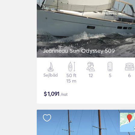
Jeanneau Sun Odyssey 509
Sejlbåd
50 ft
12
5
6
15 m
$
1,091
/nat