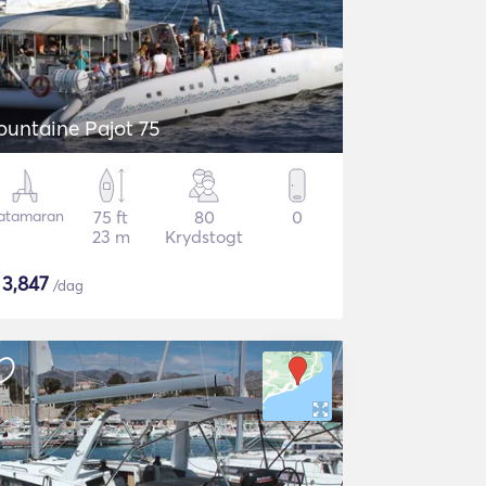
ountaine Pajot 75
atamaran
75 ft
80
0
23 m
Krydstogt
$
3,847
/dag