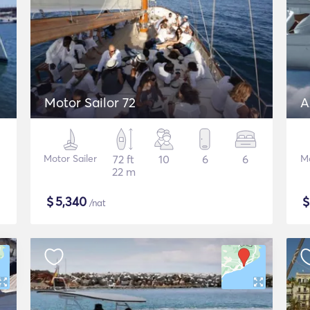
Motor Sailor 72
A
Motor Sailer
72 ft
10
6
6
M
22 m
$
5,340
/nat