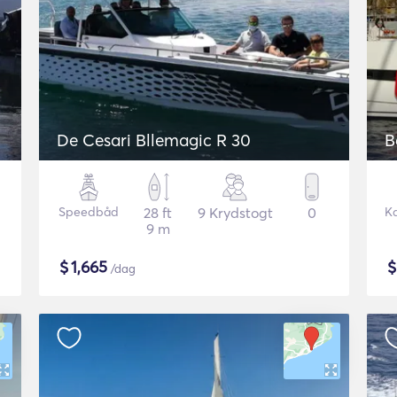
De Cesari Bllemagic R 30
B
Speedbåd
28 ft
9 Krydstogt
0
K
9 m
$
1,665
/dag