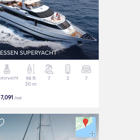
ESSEN SUPERYACHT
otoryacht
98 ft
7
3
7
30 m
$
7,091
/nat