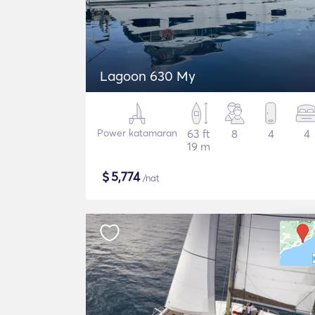
Lagoon 630 My
Power katamaran
63 ft
8
4
4
19 m
$
5,774
/nat