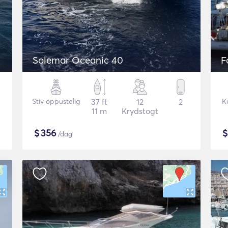
Solemar Oceanic 40
F
Stiv oppustelig
37 ft
12
2
K
11 m
Krydstogt
$
356
/dag