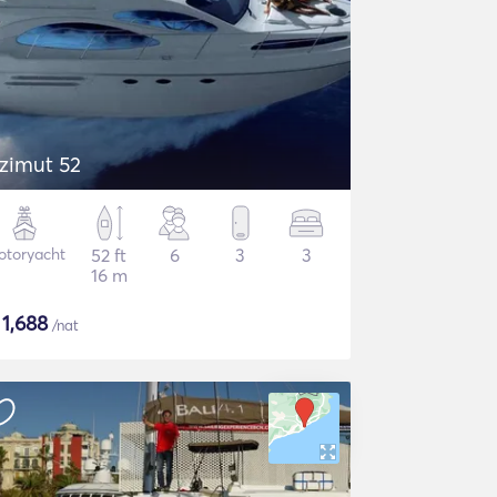
zimut 52
otoryacht
52 ft
6
3
3
16 m
$
1,688
/nat