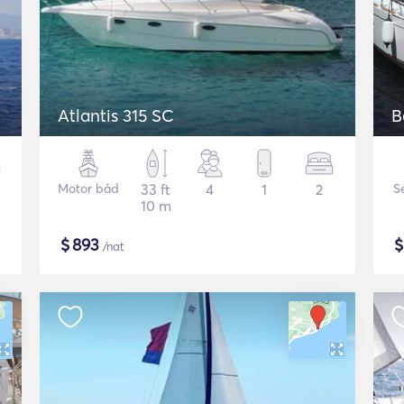
Atlantis 315 SC
B
Motor båd
33 ft
4
1
2
S
10 m
$
893
/nat