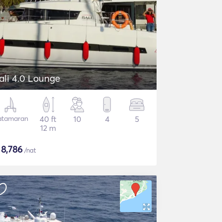
ali 4.0 Lounge
atamaran
40 ft
10
4
5
12 m
$
8,786
/nat