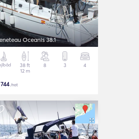
eneteau Oceanis 38.1
ejlbåd
38 ft
8
3
4
12 m
$
744
/nat