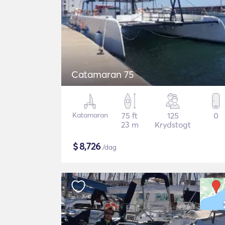
Catamaran 75
Katamaran
75 ft
125
0
23 m
Krydstogt
$
8,726
/dag