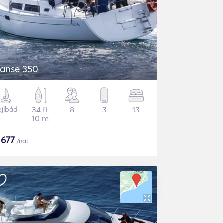
anse 350
ejlbåd
34 ft
8
3
13
10 m
$
677
/nat