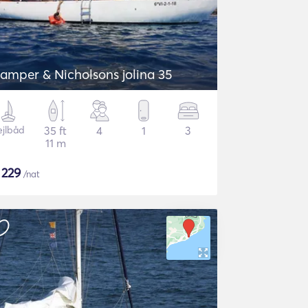
amper & Nicholsons jolina 35
ejlbåd
35 ft
4
1
3
11 m
$
229
/nat