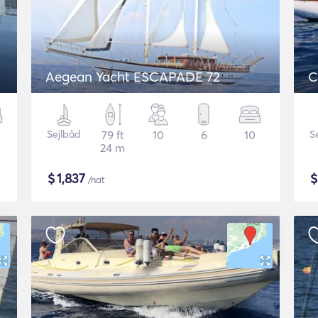
Aegean Yacht ESCAPADE 72
C
Sejlbåd
79 ft
10
6
10
S
24 m
$
1,837
/nat