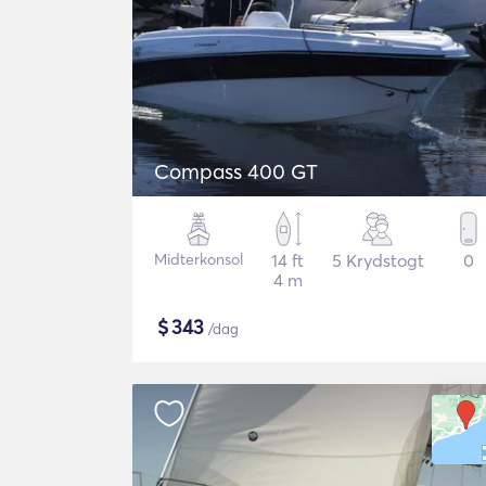
Compass 400 GT
Midterkonsol
14 ft
5 Krydstogt
0
4 m
$
343
/dag