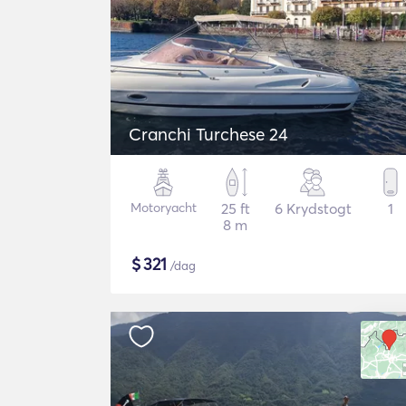
Cranchi Turchese 24
Motoryacht
25 ft
6 Krydstogt
1
8 m
$
321
/dag