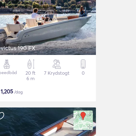
nvictus 190 FX
peedbåd
20 ft
7 Krydstogt
0
6 m
$
1,205
/dag