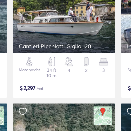
Cantieri Picchiotti Giglio 120
I
Motoryacht
34 ft
4
2
3
S
10 m
$
2,297
/nat