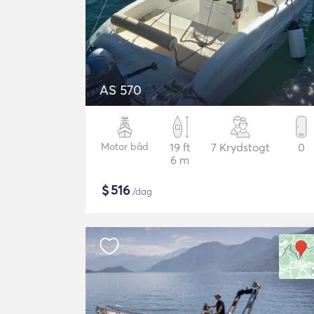
AS 570
Motor båd
19 ft
7 Krydstogt
0
6 m
$
516
/dag