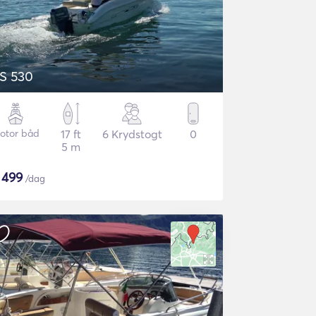
S 530
otor båd
17 ft
6 Krydstogt
0
5 m
$
499
/dag