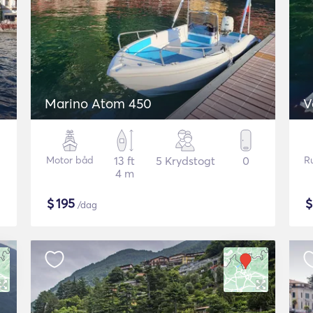
Marino Atom 450
V
Motor båd
13 ft
5 Krydstogt
0
R
4 m
$
195
/dag