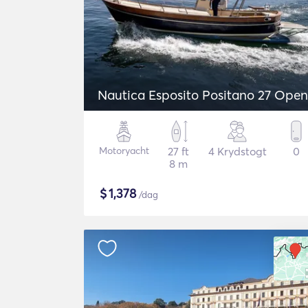
Nautica Esposito Positano 27 Open
Motoryacht
27 ft
4 Krydstogt
0
8 m
$
1,378
/dag