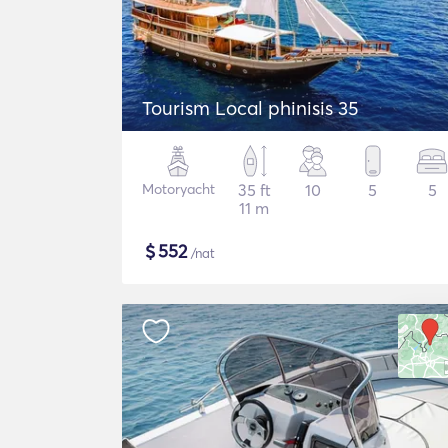
Tourism Local phinisis 35
Motoryacht
35 ft
10
5
5
11 m
$
552
/nat