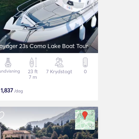
oyager 23s Como Lake Boat Tour
undvisning
23 ft
7 Krydstogt
0
7 m
$
1,837
/dag