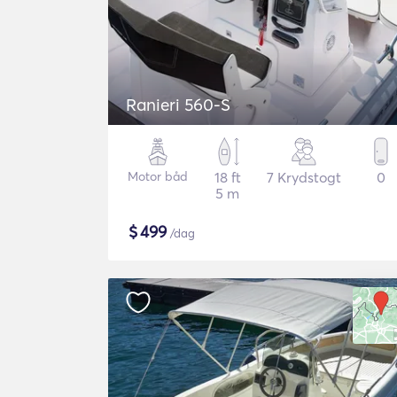
Ranieri 560-S
Motor båd
18 ft
7 Krydstogt
0
5 m
$
499
/dag