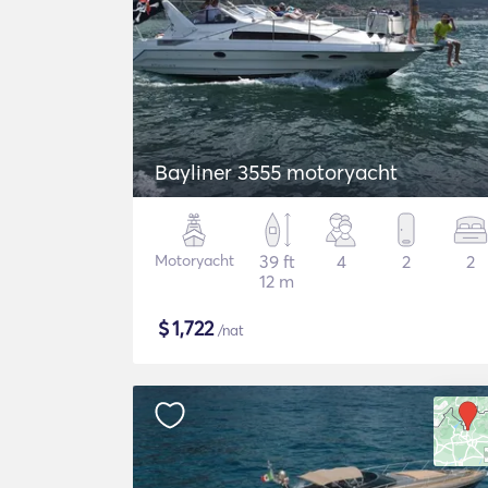
Bayliner 3555 motoryacht
Motoryacht
39 ft
4
2
2
12 m
$
1,722
/nat