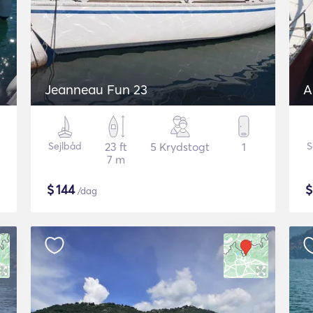
Jeanneau Fun 23
A
Sejlbåd
23 ft
5 Krydstogt
1
S
7 m
$
144
/dag