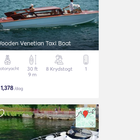
ooden Venetian Taxi Boat
otoryacht
30 ft
8 Krydstogt
1
9 m
$
1,378
/dag