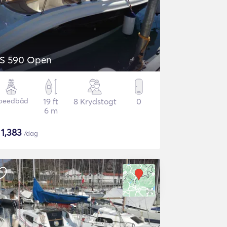
S 590 Open
peedbåd
19 ft
8 Krydstogt
0
6 m
$
1,383
/dag