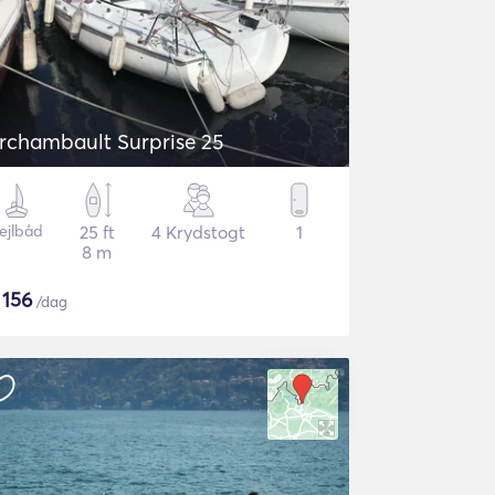
rchambault Surprise 25
ejlbåd
25 ft
4 Krydstogt
1
8 m
$
156
/dag