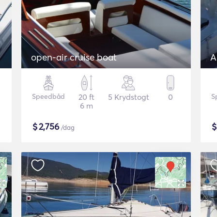
open-air cruise boat
A
Speedbåd
20 ft
5 Krydstogt
0
S
6 m
$
2,756
/dag