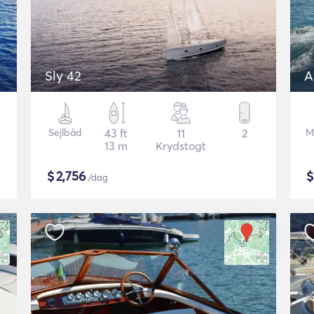
Sly 42
A
Sejlbåd
43 ft
11
2
M
13 m
Krydstogt
$
2,756
/dag