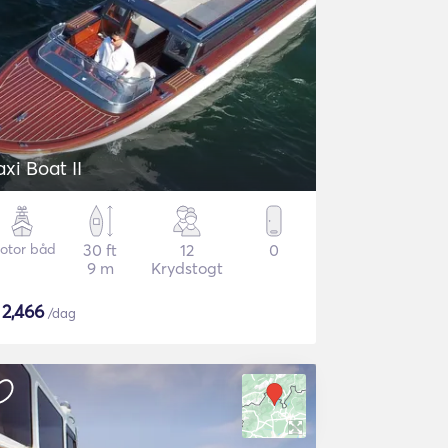
axi Boat II
otor båd
30 ft
12
0
9 m
Krydstogt
$
2,466
/dag