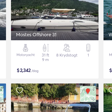
Mostes Offshore 31
W
Motoryacht
31 ft
8 Krydstogt
1
M
9 m
$
2,342
/dag