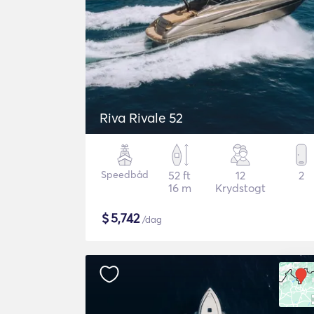
Riva Rivale 52
Speedbåd
52 ft
12
2
16 m
Krydstogt
$
5,742
/dag