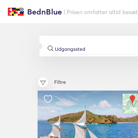
BednBlue
| Prisen omfatter altid besæ
Filtre