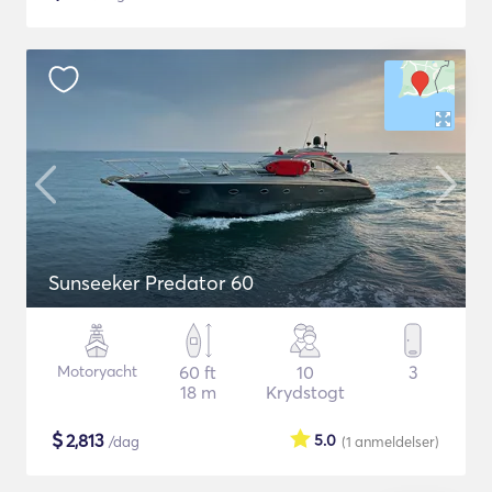
Sunseeker Predator 60
Motoryacht
60 ft
10
3
18 m
Krydstogt
$
2,813
5.0
/dag
(1
anmeldelser
)