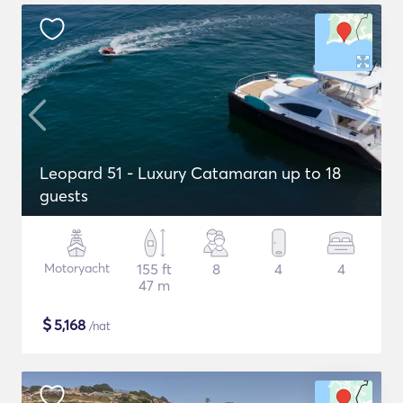
Leopard 51 - Luxury Catamaran up to 18
guests
Motoryacht
155 ft
8
4
4
47 m
$
5,168
/nat