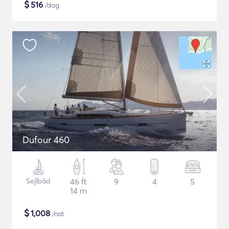
$
516
/dag
Dufour 460
Sejlbåd
46 ft
9
4
5
14 m
$
1,008
/nat