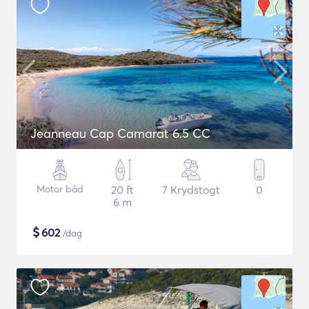
Jeanneau Cap Camarat 6.5 CC
Motor båd
20 ft
7 Krydstogt
0
6 m
$
602
/dag