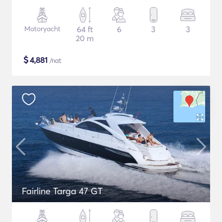
Motoryacht
64 ft
6
3
3
20 m
$
4,881
/nat
Fairline Targa 47 GT