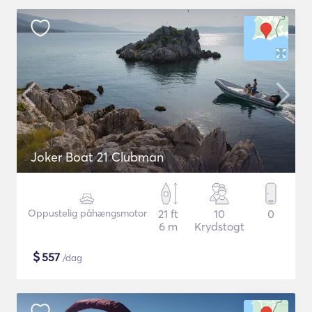
Joker Boat 21 Clubman
Oppustelig påhængsmotor
21 ft
10
0
6 m
Krydstogt
$
557
/dag