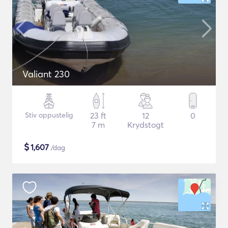
Valiant 230
Stiv oppustelig
23 ft
12
0
7 m
Krydstogt
$
1,607
/dag