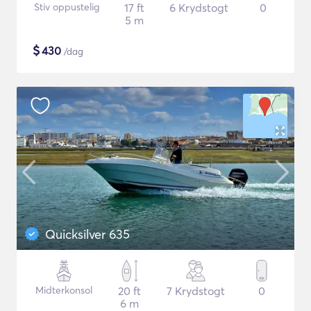
Stiv oppustelig
17 ft
6 Krydstogt
0
5 m
$
430
/dag
Quicksilver 635
Midterkonsol
20 ft
7 Krydstogt
0
6 m