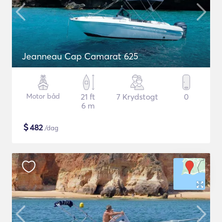
Jeanneau Cap Camarat 625
Motor båd
21 ft
7 Krydstogt
0
6 m
$
482
/dag