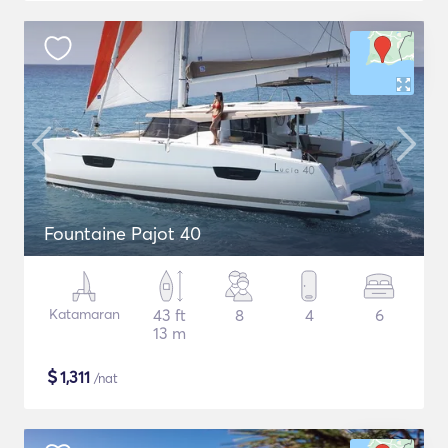
Fountaine Pajot 40
Katamaran
43 ft
8
4
6
13 m
$
1,311
/nat