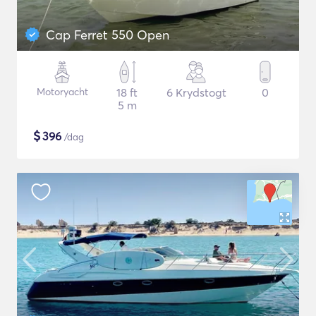
Cap Ferret 550 Open
Motoryacht
18 ft
6 Krydstogt
0
5 m
$
396
/dag