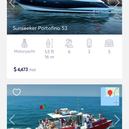
Sunseeker Portofino 53
Motoryacht
53 ft
6
3
5
16 m
$
4,473
/nat