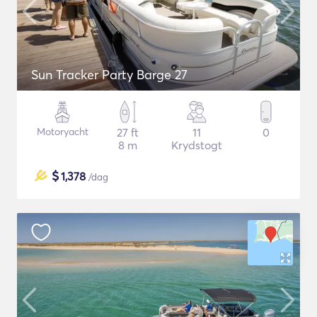
Sun Tracker Party Barge 27
Motoryacht
27 ft
11
0
8 m
Krydstogt
$
1,378
/dag