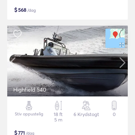
$
568
/dag
Highfield 540
Stiv oppustelig
18 ft
6 Krydstogt
0
5 m
$
771
/dag