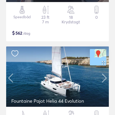
Speedbåd
23 ft
18
0
7 m
Krydstogt
$
562
/dag
Fountaine Pajot Helia 44 Evolution