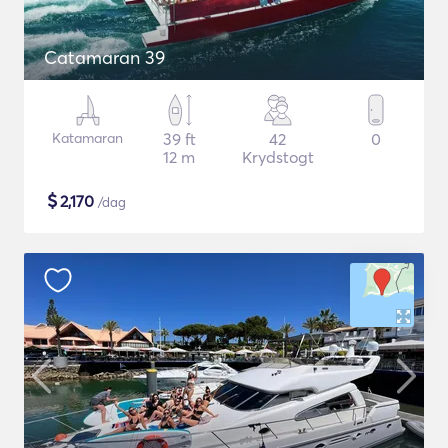
Catamaran 39
Katamaran
39 ft
42
0
12 m
Krydstogt
$
2,170
/dag