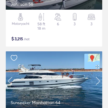
Johnson 58
Motoryacht
58 ft
6
3
3
18 m
$
3,215
/nat
Sunseeker Manhattan 64