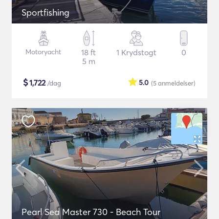
Sportfishing
Motoryacht
18 ft
1 Krydstogt
0
5 m
$
1,722
5.0
/dag
(5
anmeldelser
)
Pearl Sea Master 730 - Beach Tour