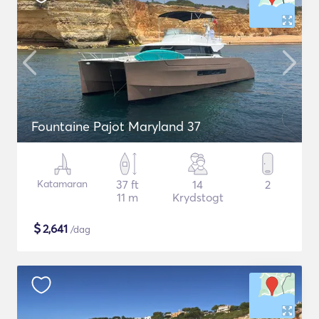
Fountaine Pajot Maryland 37
Katamaran
37 ft
14
2
11 m
Krydstogt
$
2,641
/dag