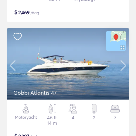
$
2,469
/dag
Gobbi Atlantis 47
Motoryacht
46 ft
4
2
3
14 m