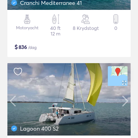
Cranchi Mediterranee 41
Motoryacht
40 ft
8 Krydstogt
0
12 m
$
836
/dag
Lagoon 400 S2