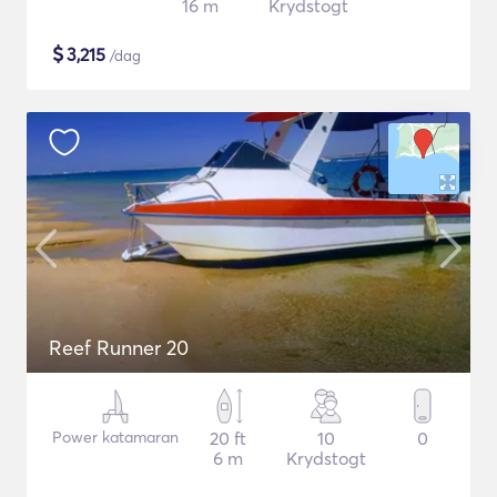
16 m
Krydstogt
$
3,215
/dag
Reef Runner 20
Power katamaran
20 ft
10
0
6 m
Krydstogt