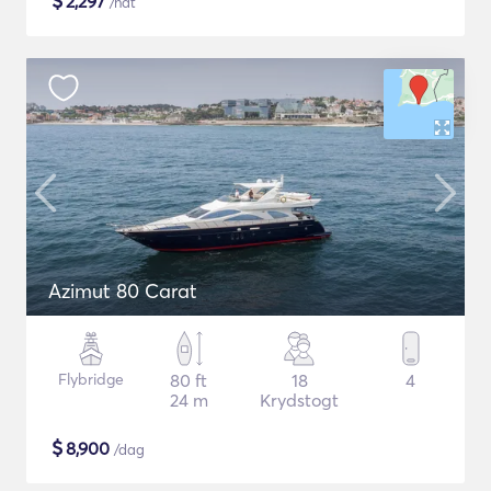
$
2,297
/nat
Azimut 80 Carat
Flybridge
80 ft
18
4
24 m
Krydstogt
$
8,900
/dag