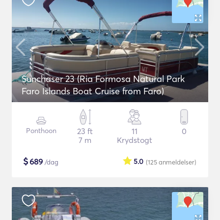
Sunchaser 23 (Ria Formosa Natural Park
Faro Islands Boat Cruise from Faro)
Ponthoon
23 ft
11
0
7 m
Krydstogt
$
689
5.0
/dag
(125
anmeldelser
)