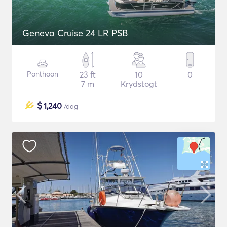
Geneva Cruise 24 LR PSB
Ponthoon
23 ft
10
0
7 m
Krydstogt
$
1,240
/dag