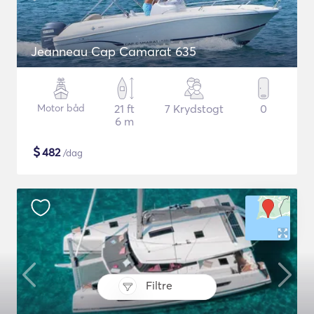
Jeanneau Cap Camarat 635
Motor båd
21 ft
7 Krydstogt
0
6 m
$
482
/dag
Filtre