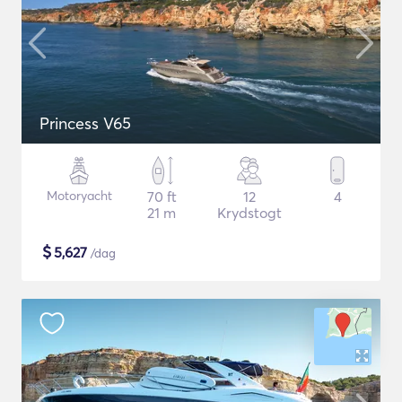
Princess V65
Motoryacht
70 ft
12
4
21 m
Krydstogt
$
5,627
/dag