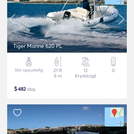
Tiger Marine 620 PL
Stiv oppustelig
21 ft
12
0
6 m
Krydstogt
$
482
/dag