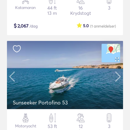
Katamaran
44 ft
16
3
13 m
Krydstogt
$
2,067
5.0
/dag
(1
anmeldelser
)
Sunseeker Portofino 53
Motoryacht
53 ft
12
3