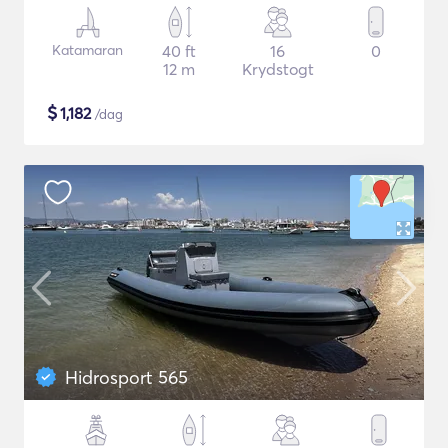
Katamaran
40 ft
16
0
12 m
Krydstogt
$
1,182
/dag
Hidrosport 565