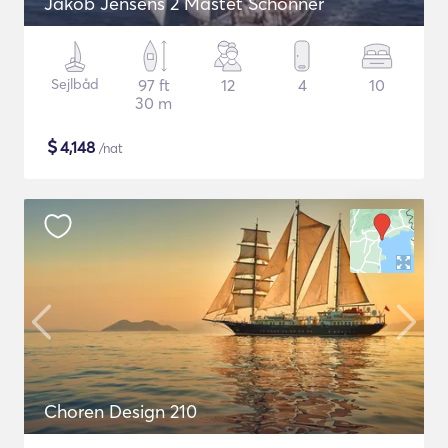
Jakob Jensens 2 Mastet Schonner
Sejlbåd
97 ft
12
4
10
30 m
$
4,148
/nat
Choren Design 210