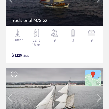
Traditional M/S 52
Cutter
52 ft
9
3
9
16 m
$
1,129
/nat