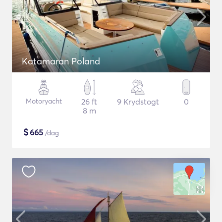
Katamaran Poland
Motoryacht
26 ft
9 Krydstogt
0
8 m
$
665
/dag