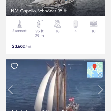
N.V. Capello Schooner 95 ft
Skonnert
95 ft
18
4
10
29 m
$
3,602
/nat