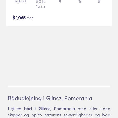
Sejlbåd
50 ft
9
6
5
15 m
$
1,065
/nat
Bådudlejning i Glińcz, Pomerania
Lej en båd i Glińcz, Pomerania
med eller uden
skipper og oplev naturens seværdigheder og lyde