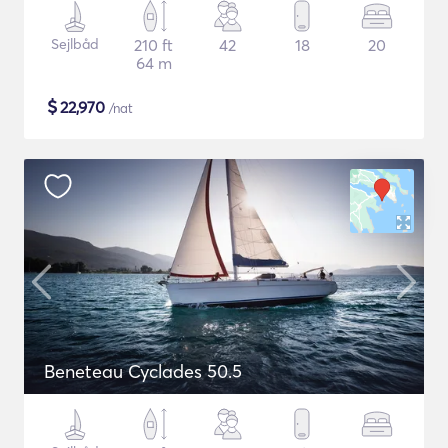
Sejlbåd
210 ft
42
18
20
64 m
$
22,970
/nat
Beneteau Cyclades 50.5