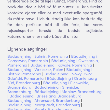
verificerede både til leje i Glińcz, Pomerania. Find og
book din ideelle båd på få minutter. Du kan direkte
kontakte ejeren eller os med eventuelle spørgsmål,
du måtte have. Hvis du stadig ikke kan beslutte dig
for den perfekte båd til din ferie, lad vores
rejseeksperter foreslå de bedste sejlbåde,
katamaraner eller motorbåde til din tur.
Lignende søgninger
Bådudlejning i Sulmin, Pomerania
|
Bådudlejning i
Goręczyno, Pomerania
|
Bådudlejning i Owczarnia,
Pomerania
|
Bådudlejning i Kowale, Pomerania
|
Bådudlejning i Wrzeszcz, Polen
|
Bådudlejning i
Błotnik, Pomerania
|
Bådudlejning i Nowy Dwór
Gdański, Pomerania
|
Bådudlejning i Oranienburg
Süd, Brandenburg
|
Bådudlejning i Eichwalde,
Brandenburg
|
Bådudlejning i Glienicke,
Brandenburg
|
Bådudlejning i Mahlow, Brandenburg
|
Bådudlejning i Brieselang, Brandenburg
|
Bådudlejning i Ahrensdorf, Brandenburg
|
Bådudlejning i Marquardt, Brandenburg
|
Bådudlejning i Paretz, Brandenburg