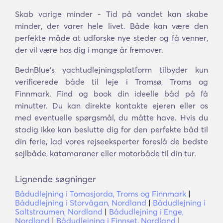
Skab varige minder - Tid på vandet kan skabe
minder, der varer hele livet. Både kan være den
perfekte måde at udforske nye steder og få venner,
der vil være hos dig i mange år fremover.
BednBlue's yachtudlejningsplatform tilbyder kun
verificerede både til leje i Tromsø, Troms og
Finnmark. Find og book din ideelle båd på få
minutter. Du kan direkte kontakte ejeren eller os
med eventuelle spørgsmål, du måtte have. Hvis du
stadig ikke kan beslutte dig for den perfekte båd til
din ferie, lad vores rejseeksperter foreslå de bedste
sejlbåde, katamaraner eller motorbåde til din tur.
Lignende søgninger
Bådudlejning i Tomasjorda, Troms og Finnmark
|
Bådudlejning i Storvågan, Nordland
|
Bådudlejning i
Saltstraumen, Nordland
|
Bådudlejning i Enge,
Nordland
|
Bådudlejning i Finnset, Nordland
|