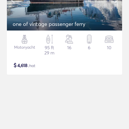
one of vintage passenger ferry
Motoryacht
95 ft
16
6
10
29 m
$
4,618
/nat