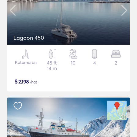
Lagoon 450
Katamaran
45 ft
10
4
2
14 m
$
2,198
/nat