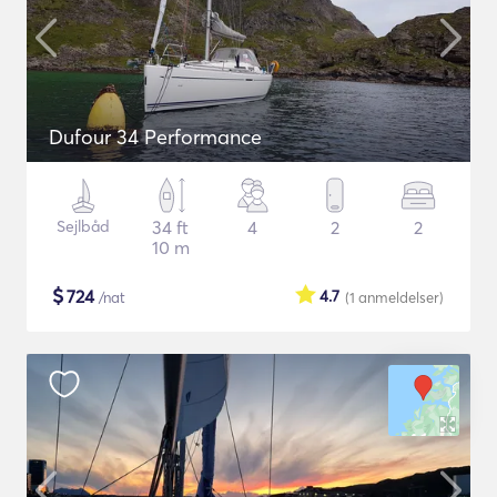
Dufour 34 Performance
Sejlbåd
34 ft
4
2
2
10 m
$
724
4.7
/nat
(1
anmeldelser
)