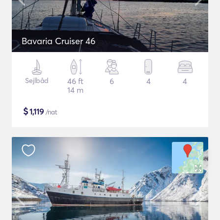
Bavaria Cruiser 46
Sejlbåd
46 ft
6
4
4
14 m
$
1,119
/nat