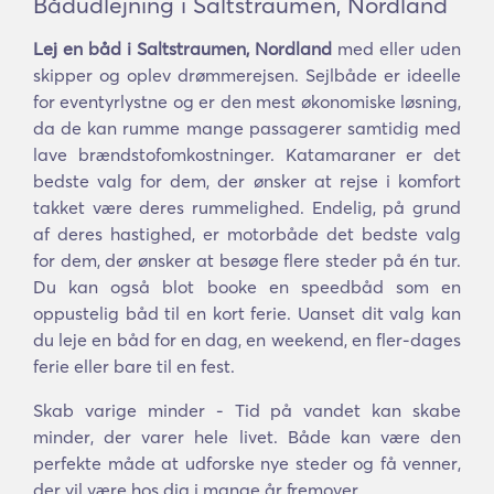
Bådudlejning i Saltstraumen, Nordland
Lej en båd i Saltstraumen, Nordland
med eller uden
skipper og oplev drømmerejsen. Sejlbåde er ideelle
for eventyrlystne og er den mest økonomiske løsning,
da de kan rumme mange passagerer samtidig med
lave brændstofomkostninger. Katamaraner er det
bedste valg for dem, der ønsker at rejse i komfort
takket være deres rummelighed. Endelig, på grund
af deres hastighed, er motorbåde det bedste valg
for dem, der ønsker at besøge flere steder på én tur.
Du kan også blot booke en speedbåd som en
oppustelig båd til en kort ferie. Uanset dit valg kan
du leje en båd for en dag, en weekend, en fler-dages
ferie eller bare til en fest.
Skab varige minder - Tid på vandet kan skabe
minder, der varer hele livet. Både kan være den
perfekte måde at udforske nye steder og få venner,
der vil være hos dig i mange år fremover.