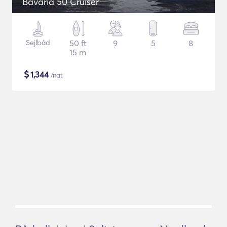
Bavaria 50 Cruiser
Sejlbåd
50 ft
9
5
8
15 m
$
1,344
/nat