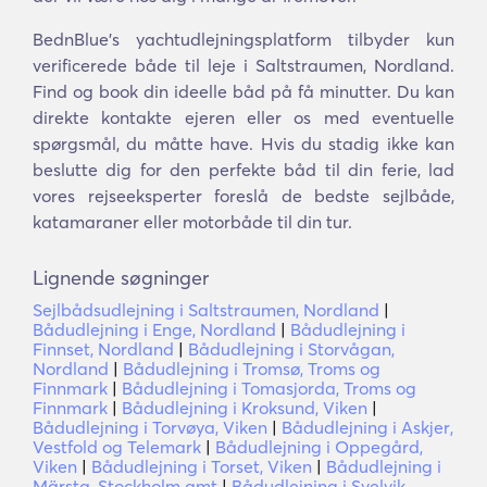
BednBlue's yachtudlejningsplatform tilbyder kun
verificerede både til leje i Saltstraumen, Nordland.
Find og book din ideelle båd på få minutter. Du kan
direkte kontakte ejeren eller os med eventuelle
spørgsmål, du måtte have. Hvis du stadig ikke kan
beslutte dig for den perfekte båd til din ferie, lad
vores rejseeksperter foreslå de bedste sejlbåde,
katamaraner eller motorbåde til din tur.
Lignende søgninger
Sejlbådsudlejning i Saltstraumen, Nordland
|
Bådudlejning i Enge, Nordland
|
Bådudlejning i
Finnset, Nordland
|
Bådudlejning i Storvågan,
Nordland
|
Bådudlejning i Tromsø, Troms og
Finnmark
|
Bådudlejning i Tomasjorda, Troms og
Finnmark
|
Bådudlejning i Kroksund, Viken
|
Bådudlejning i Torvøya, Viken
|
Bådudlejning i Askjer,
Vestfold og Telemark
|
Bådudlejning i Oppegård,
Viken
|
Bådudlejning i Torset, Viken
|
Bådudlejning i
Märsta, Stockholm amt
|
Bådudlejning i Svelvik,