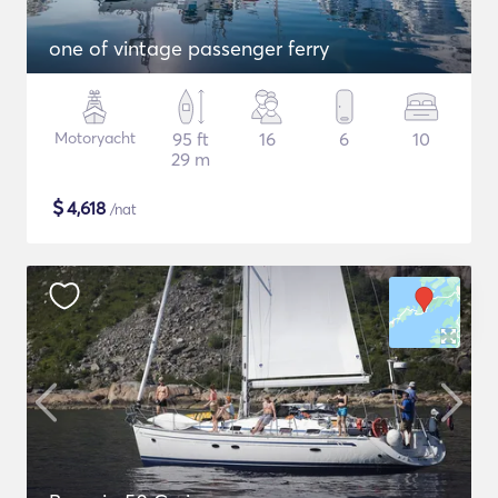
one of vintage passenger ferry
Motoryacht
95 ft
16
6
10
29 m
$
4,618
/nat