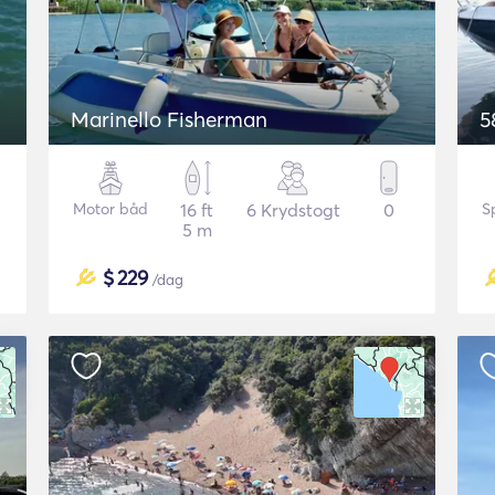
Marinello Fisherman
5
Motor båd
16 ft
6 Krydstogt
0
S
5 m
$
229
/dag