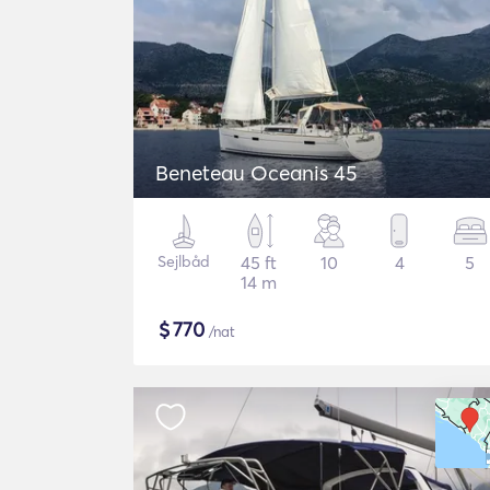
Beneteau Oceanis 45
Sejlbåd
45 ft
10
4
5
14 m
$
770
/nat