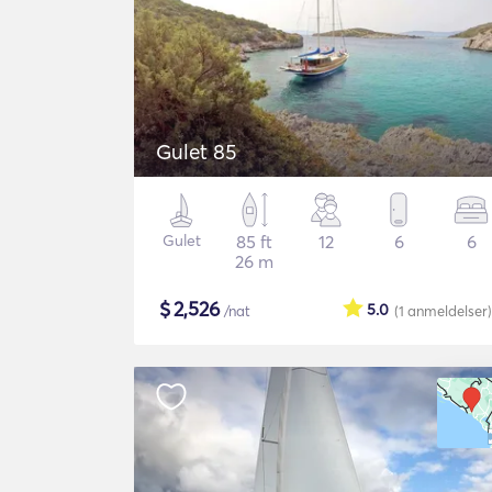
Gulet 85
Gulet
85 ft
12
6
6
26 m
$
2,526
5.0
/nat
(1
anmeldelser
)