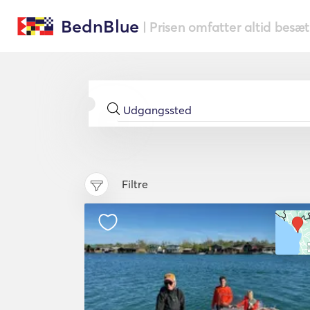
BednBlue
| Prisen omfatter altid besæ
Filtre