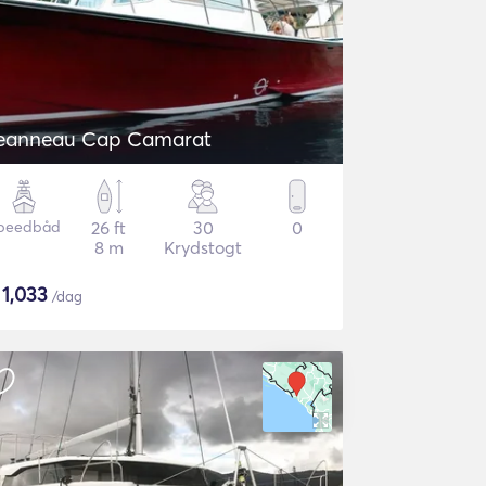
eanneau Cap Camarat
peedbåd
26 ft
30
0
8 m
Krydstogt
$
1,033
/dag