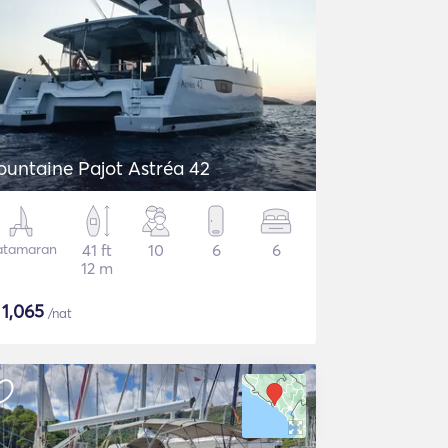
ountaine Pajot Astréa 42
atamaran
41 ft
10
6
6
12 m
$
1,065
/nat