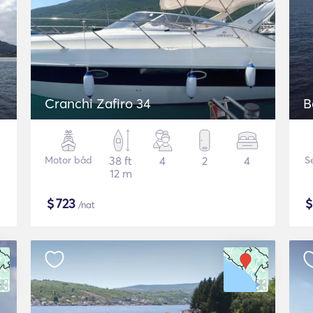
Cranchi Zafiro 34
B
Motor båd
38 ft
4
2
4
S
12 m
$
723
/nat