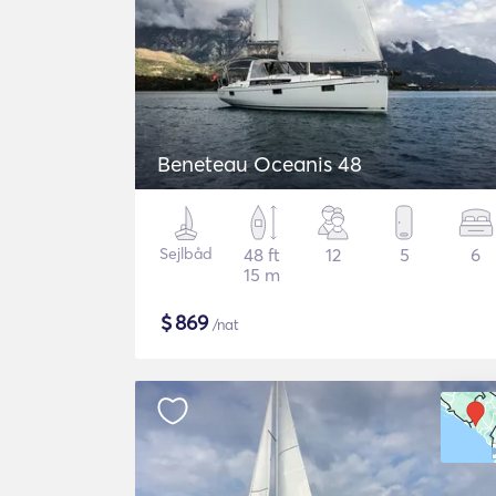
Beneteau Oceanis 48
Sejlbåd
48 ft
12
5
6
15 m
$
869
/nat