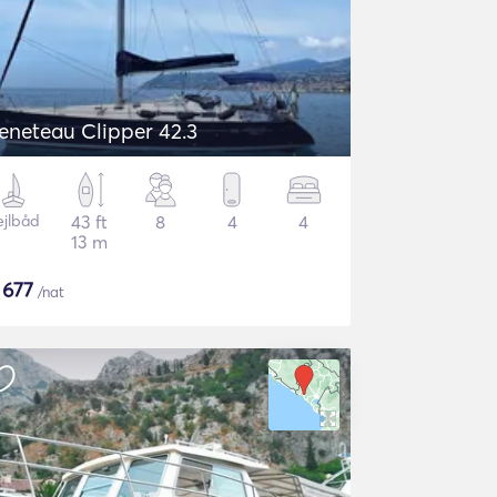
eneteau Clipper 42.3
ejlbåd
43 ft
8
4
4
13 m
$
677
/nat