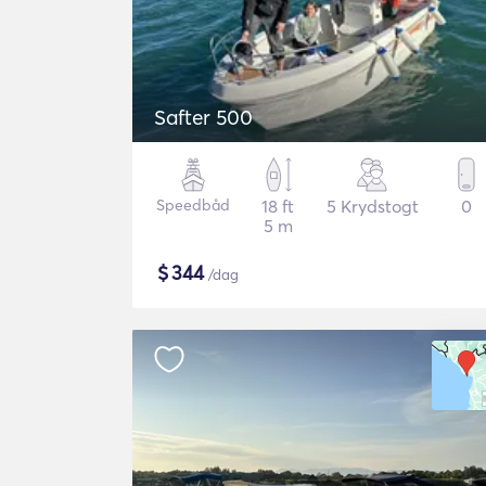
Safter 500
Speedbåd
18 ft
5 Krydstogt
0
5 m
$
344
/dag