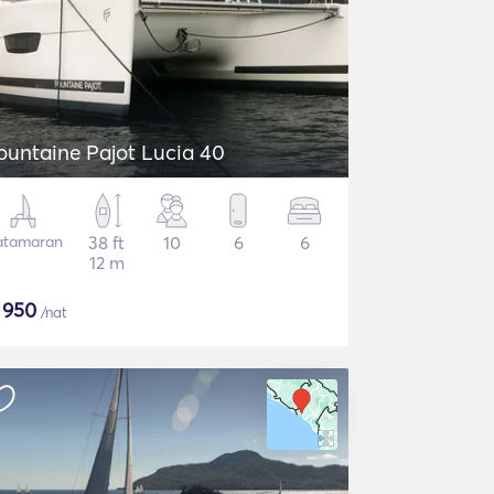
ountaine Pajot Lucia 40
atamaran
38 ft
10
6
6
12 m
$
950
/nat