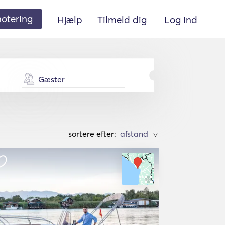
 notering
Hjælp
Tilmeld dig
Log ind
Gæster
sortere efter:
>