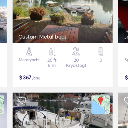
Custom Metal boat
J
Motoryacht
26 ft
20
0
S
8 m
Krydstogt
$
367
/dag