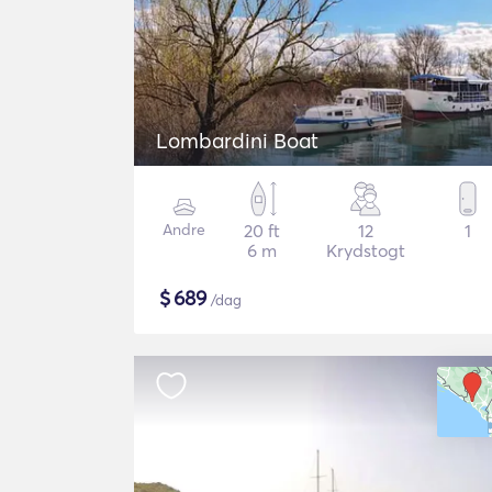
Lombardini Boat
Andre
20 ft
12
1
6 m
Krydstogt
$
689
/dag