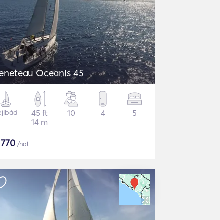
eneteau Oceanis 45
ejlbåd
45 ft
10
4
5
14 m
$
770
/nat