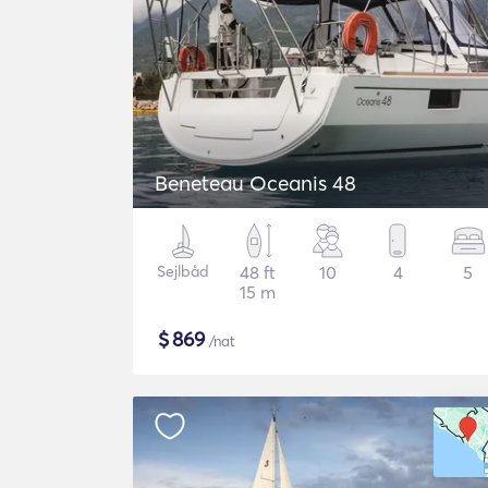
Beneteau Oceanis 48
Sejlbåd
48 ft
10
4
5
15 m
$
869
/nat