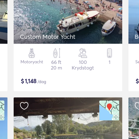
Custom Motor Yacht
B
Motoryacht
66 ft
100
1
S
20 m
Krydstogt
$
1,148
/dag