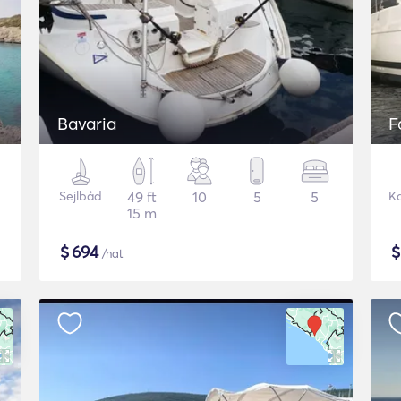
Bavaria
F
Sejlbåd
49 ft
10
5
5
K
15 m
$
694
/nat