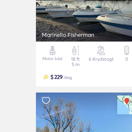
Marinello Fisherman
Motor båd
18 ft
6 Krydstogt
0
5 m
$
229
/dag