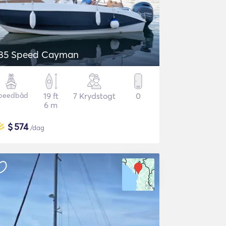
85 Speed Cayman
peedbåd
19 ft
7 Krydstogt
0
6 m
$
574
/dag