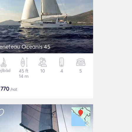
eneteau Oceanis 45
ejlbåd
45 ft
10
4
5
14 m
$
770
/nat