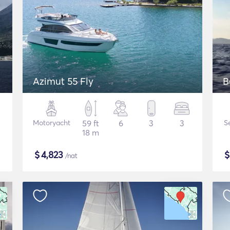
Azimut 55 Fly
B
Motoryacht
59 ft
6
3
3
S
18 m
$
4,823
/nat