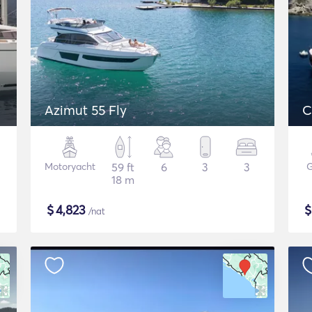
Azimut 55 Fly
C
Motoryacht
59 ft
6
3
3
G
18 m
$
4,823
/nat