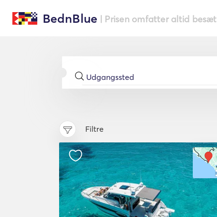
BednBlue
| Prisen omfatter altid besæ
Filtre