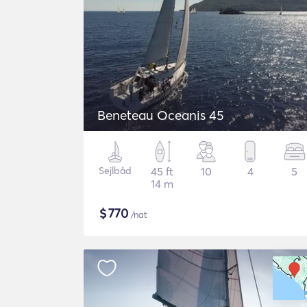
Beneteau Oceanis 45
Sejlbåd
45 ft
10
4
5
14 m
$
770
/nat