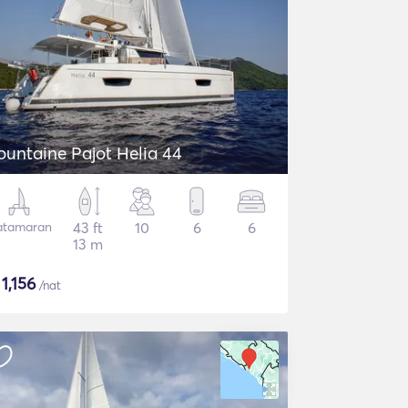
ountaine Pajot Helia 44
atamaran
43 ft
10
6
6
13 m
$
1,156
/nat