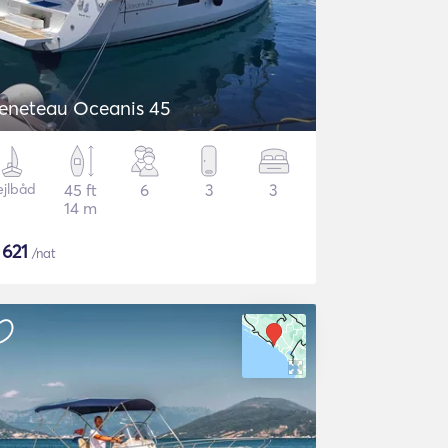
eneteau Oceanis 45
ejlbåd
45 ft
6
3
3
14 m
$
621
/nat