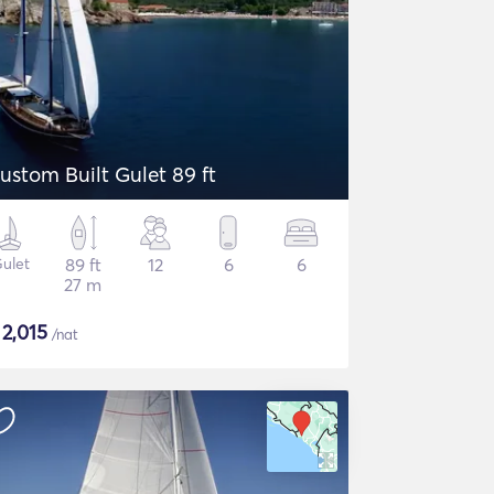
ustom Built Gulet 89 ft
ulet
89 ft
12
6
6
27 m
$
2,015
/nat