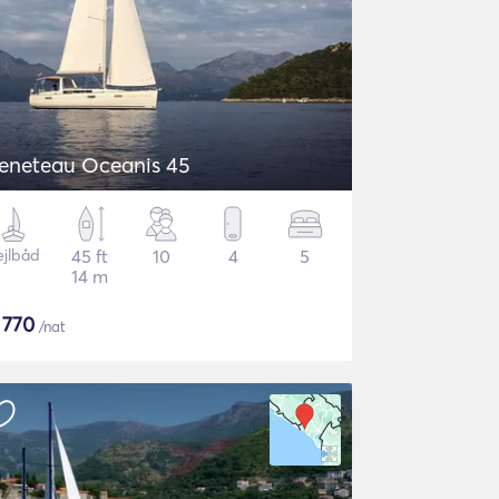
eneteau Oceanis 45
ejlbåd
45 ft
10
4
5
14 m
$
770
/nat