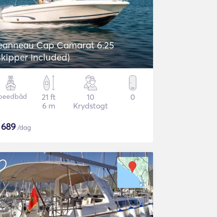
eanneau Cap Camarat 6.25
Skipper Included)
peedbåd
21 ft
10
0
6 m
Krydstogt
$
689
/dag