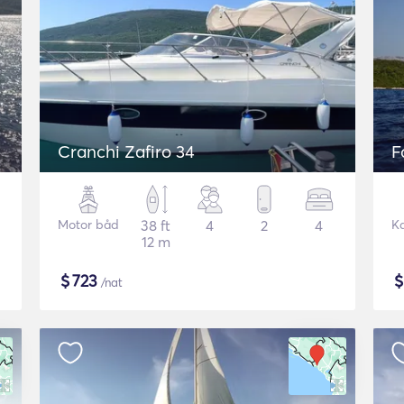
Cranchi Zafiro 34
F
Motor båd
38 ft
4
2
4
K
12 m
$
723
/nat