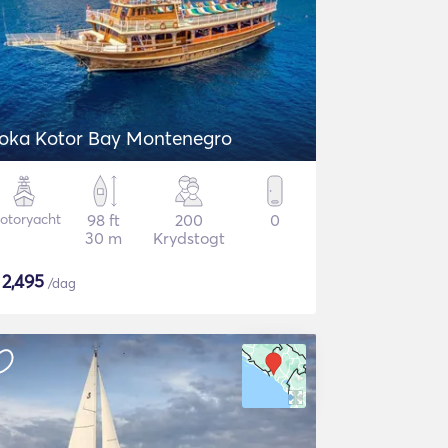
oka Kotor Bay Montenegro
otoryacht
98 ft
200
0
30 m
Krydstogt
$
2,495
/dag