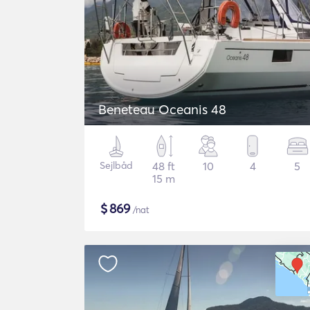
Beneteau Oceanis 48
Sejlbåd
48 ft
10
4
5
15 m
$
869
/nat