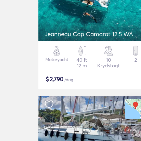
Jeanneau Cap Camarat 12.5 WA
Motoryacht
40 ft
10
2
12 m
Krydstogt
$
2,790
/dag