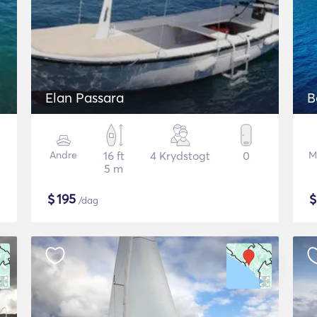
Elan Passara
B
Andre
16 ft
4 Krydstogt
0
M
5 m
$
195
/dag