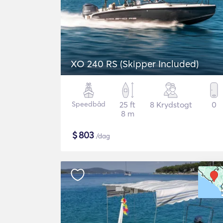
XO 240 RS (Skipper Included)
Speedbåd
25 ft
8 Krydstogt
0
8 m
$
803
/dag