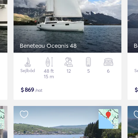
Beneteau Oceanis 48
B
Sejlbåd
48 ft
12
5
6
S
15 m
$
869
/nat