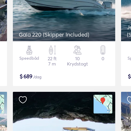
J
Gaia 220 (Skipper Included)
(
Speedbåd
22 ft
10
0
S
7 m
Krydstogt
$
689
/dag