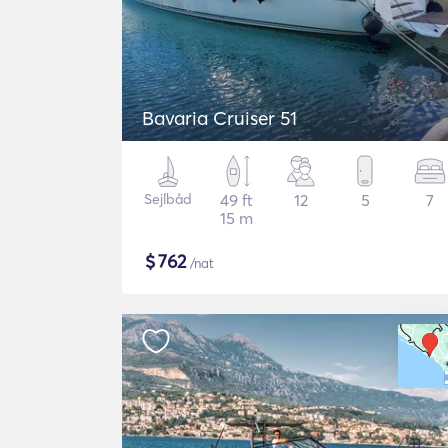
Bavaria Cruiser 51
Sejlbåd
49 ft
12
5
7
15 m
$
762
/nat