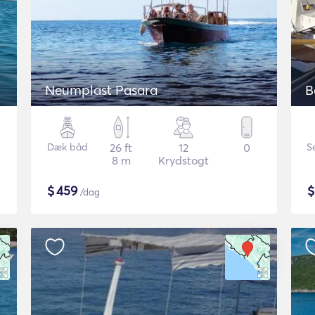
Neumplast Pasara
B
Dæk båd
26 ft
12
0
S
8 m
Krydstogt
$
459
/dag