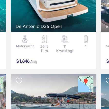
De Antonio D36 Open
B
Motoryacht
36 ft
11
1
S
11 m
Krydstogt
$
1,846
/dag