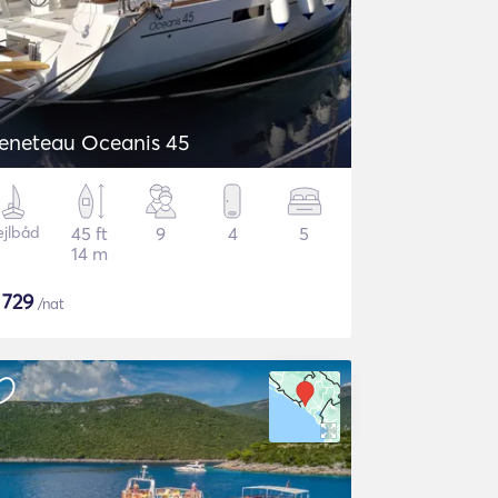
eneteau Oceanis 45
ejlbåd
45 ft
9
4
5
14 m
$
729
/nat