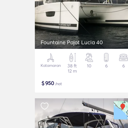
Fountaine Pajot Lucia 40
Katamaran
38 ft
10
6
6
12 m
$
950
/nat