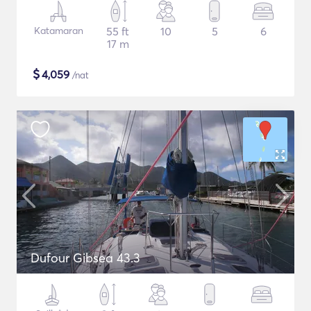
Katamaran
55 ft
10
5
6
17 m
$
4,059
/nat
Dufour Gibsea 43.3