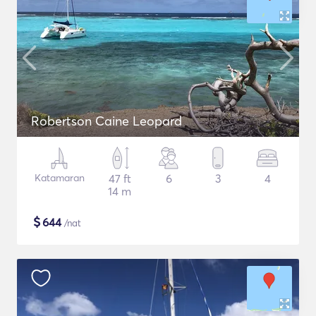
Robertson Caine Leopard
Katamaran
47 ft
6
3
4
14 m
$
644
/nat