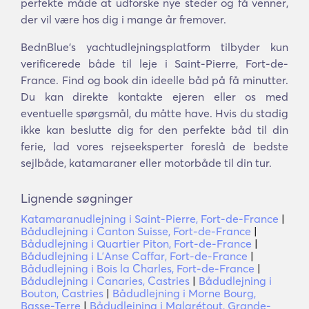
perfekte måde at udforske nye steder og få venner,
der vil være hos dig i mange år fremover.
BednBlue's yachtudlejningsplatform tilbyder kun
verificerede både til leje i Saint-Pierre, Fort-de-
France. Find og book din ideelle båd på få minutter.
Du kan direkte kontakte ejeren eller os med
eventuelle spørgsmål, du måtte have. Hvis du stadig
ikke kan beslutte dig for den perfekte båd til din
ferie, lad vores rejseeksperter foreslå de bedste
sejlbåde, katamaraner eller motorbåde til din tur.
Lignende søgninger
Katamaranudlejning i Saint-Pierre, Fort-de-France
|
Bådudlejning i Canton Suisse, Fort-de-France
|
Bådudlejning i Quartier Piton, Fort-de-France
|
Bådudlejning i LʼAnse Caffar, Fort-de-France
|
Bådudlejning i Bois la Charles, Fort-de-France
|
Bådudlejning i Canaries, Castries
|
Bådudlejning i
Bouton, Castries
|
Bådudlejning i Morne Bourg,
Basse-Terre
|
Bådudlejning i Malgrétout, Grande-