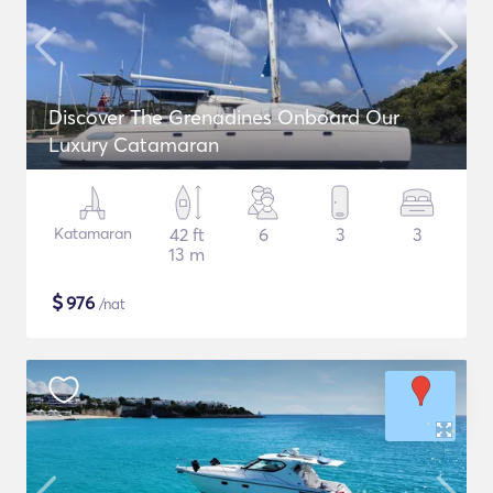
Discover The Grenadines Onboard Our
Luxury Catamaran
Katamaran
42 ft
6
3
3
13 m
$
976
/nat