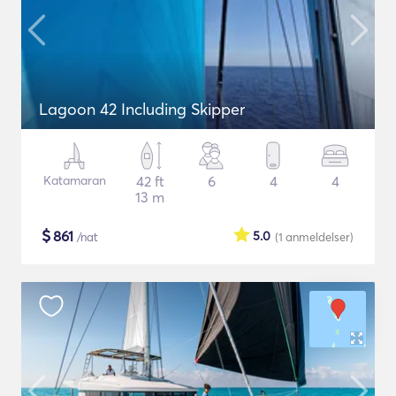
Lagoon 42 Including Skipper
Katamaran
42 ft
6
4
4
13 m
$
861
5.0
/nat
(1
anmeldelser
)