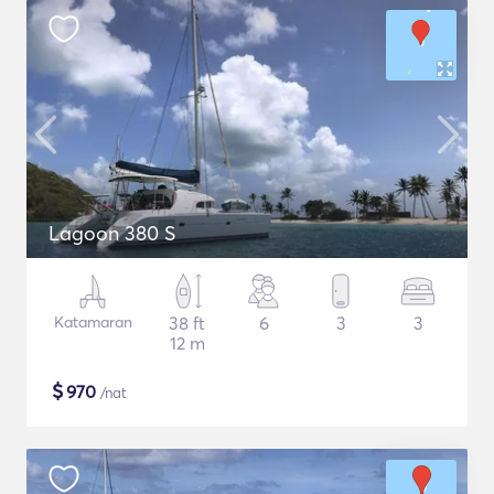
Lagoon 380 S
Katamaran
38 ft
6
3
3
12 m
$
970
/nat