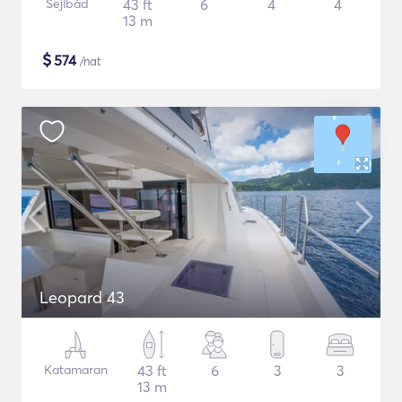
Sejlbåd
43 ft
6
4
4
13 m
$
574
/nat
Leopard 43
Katamaran
43 ft
6
3
3
13 m