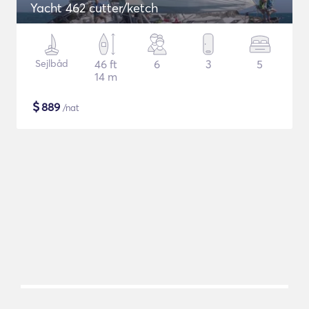
Yacht 462 cutter/ketch
Sejlbåd
46 ft
6
3
5
14 m
$
889
/nat