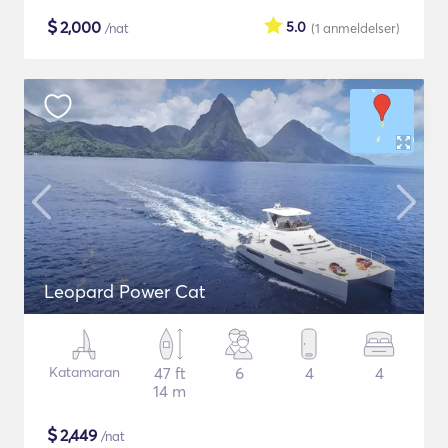
$
2,000
5.0
/nat
(1
anmeldelser
)
Leopard Power Cat
Katamaran
47 ft
6
4
4
14 m
$
2,449
/nat