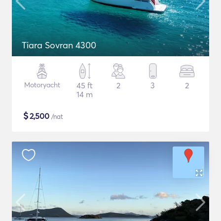
Tiara Sovran 4300
Motoryacht
45 ft
2
3
2
14 m
$
2,500
/nat