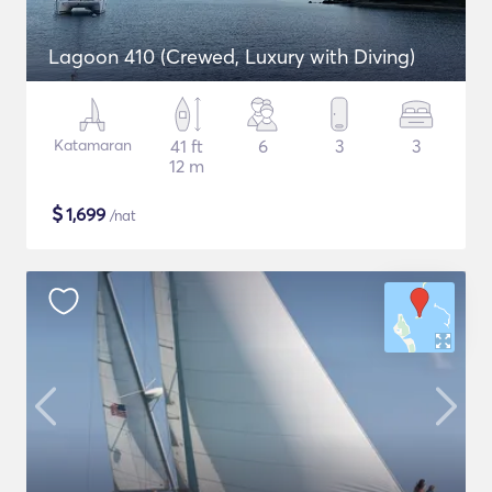
Lagoon 410 (Crewed, Luxury with Diving)
Katamaran
41 ft
6
3
3
12 m
$
1,699
/nat