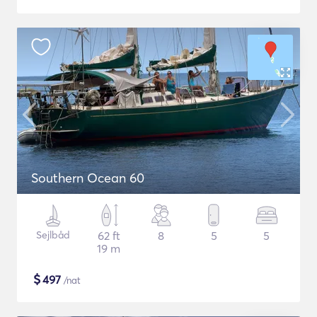
Southern Ocean 60
Sejlbåd
62 ft
8
5
5
19 m
$
497
/nat