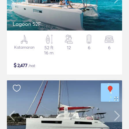
Lagoon 52F
Katamaran
52 ft
12
6
6
16 m
$
2,477
/nat