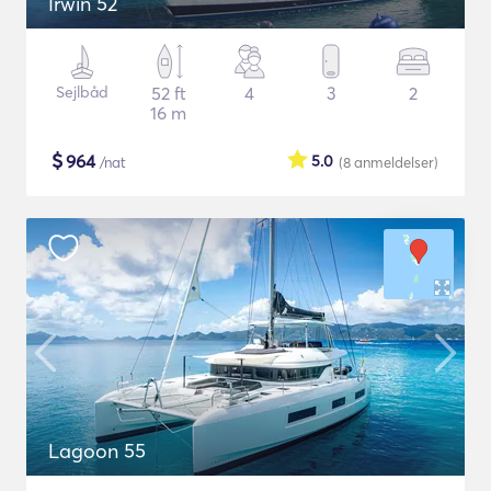
Irwin 52
Sejlbåd
52 ft
4
3
2
16 m
$
964
5.0
/nat
(8
anmeldelser
)
Lagoon 55