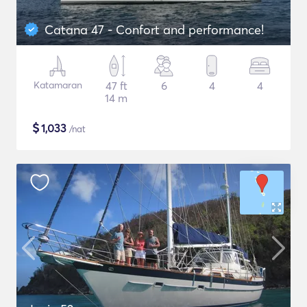
Catana 47 - Confort and performance!
Katamaran
47 ft
6
4
4
14 m
$
1,033
/nat