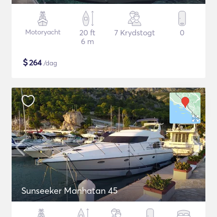
Motoryacht
20 ft
7 Krydstogt
0
6 m
$
264
/dag
Sunseeker Manhatan 45