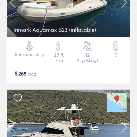
Inmark Aquamax B23 (inflatable)
Stiv oppustelig
23 ft
12
0
7 m
Krydstogt
$
268
/dag