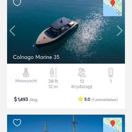
Colnago Marine 35
Motoryacht
38 ft
12
1
12 m
Krydstogt
$
1,493
5.0
/dag
(1
anmeldelser
)