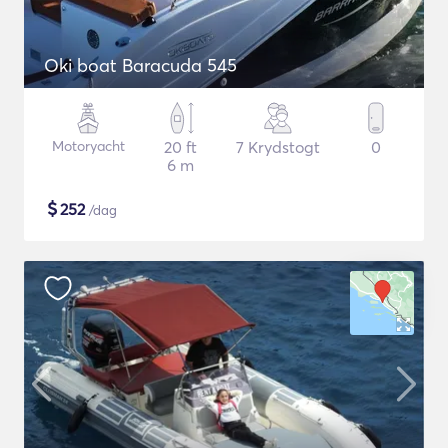
Oki boat Baracuda 545
Motoryacht
20 ft
7 Krydstogt
0
6 m
$
252
/dag