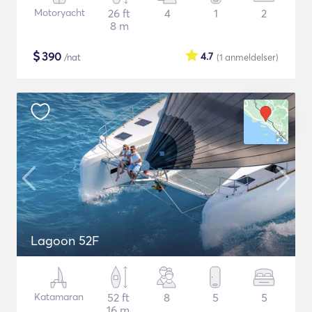
Motoryacht
26 ft
4
1
2
8 m
$
390
4.7
/nat
(1
anmeldelser
)
Lagoon 52F
Katamaran
52 ft
8
5
5
16 m