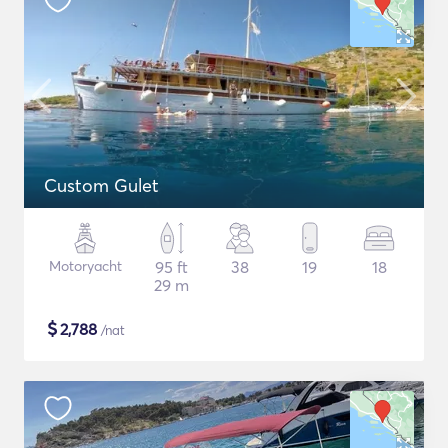
Custom Gulet
Motoryacht
95 ft
38
19
18
29 m
$
2,788
/nat