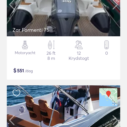
Zar Formenti 75
Motoryacht
26 ft
12
0
8 m
Krydstogt
$
551
/dag