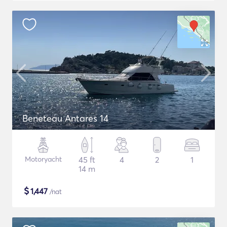
Beneteau Antares 14
Motoryacht
45 ft
4
2
1
14 m
$
1,447
/nat