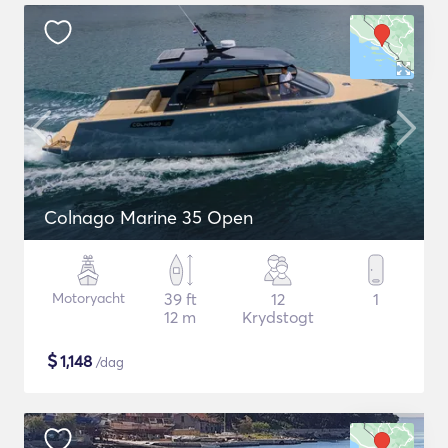
Colnago Marine 35 Open
Motoryacht
39 ft
12
1
12 m
Krydstogt
$
1,148
/dag