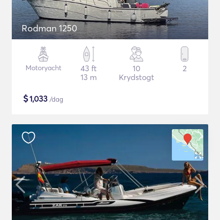
Rodman 1250
Motoryacht
43 ft
10
2
13 m
Krydstogt
$
1,033
/dag