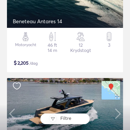
Beneteau Antares 14
Motoryacht
46 ft
12
3
14 m
Krydstogt
$
2,205
/dag
Filtre