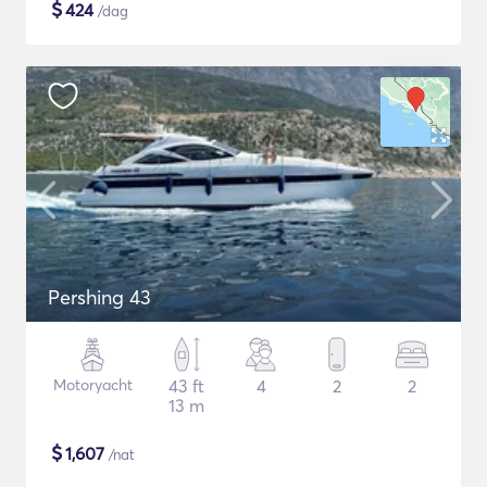
$
424
/dag
Pershing 43
Motoryacht
43 ft
4
2
2
13 m
$
1,607
/nat