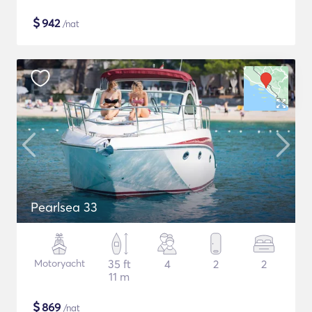
$
942
/nat
Pearlsea 33
Motoryacht
35 ft
4
2
2
11 m
$
869
/nat