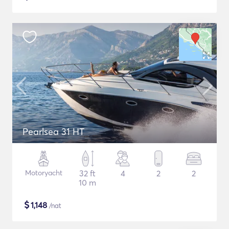
Pearlsea 31 HT
Motoryacht
32 ft
4
2
2
10 m
$
1,148
/nat