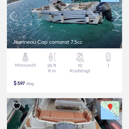
Jeanneau Cap camarat 7.5cc
Motoryacht
26 ft
10
1
8 m
Krydstogt
$
597
/dag