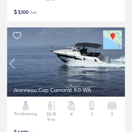
$
3,100
/nat
Jeanneau Cap Camarat 9.0 WA
Rundvisning
30 ft
4
1
2
9 m