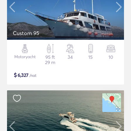
Custom 95
Motoryacht
95 ft
34
15
10
29 m
$
6,327
/nat