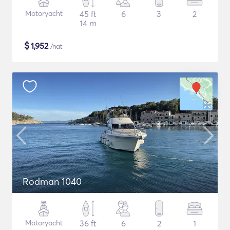
Motoryacht
45 ft
6
3
2
14 m
$
1,952
/nat
Rodman 1040
Motoryacht
36 ft
6
2
1