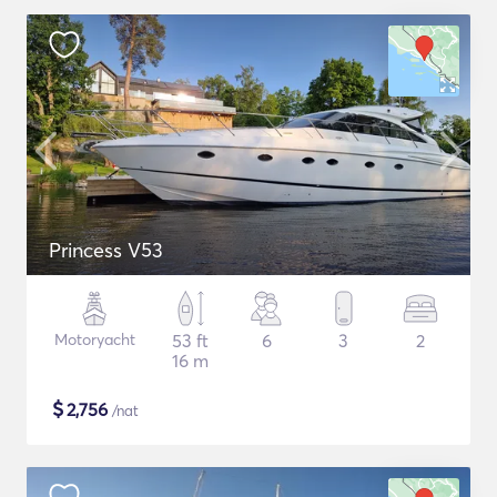
Princess V53
Motoryacht
53 ft
6
3
2
16 m
$
2,756
/nat