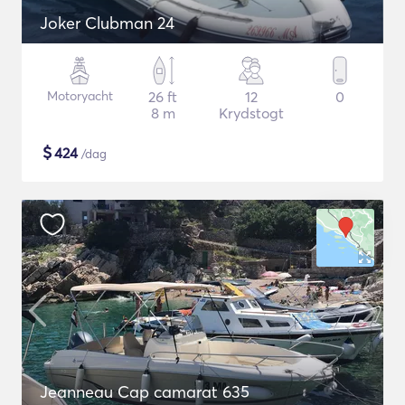
Joker Clubman 24
Motoryacht
26 ft
12
0
8 m
Krydstogt
$
424
/dag
Jeanneau Cap camarat 635