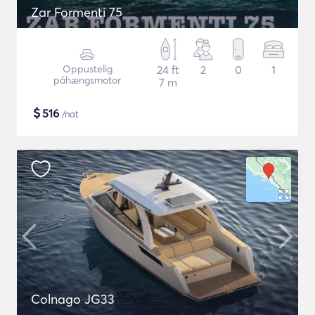
Zar Formenti 75
Oppustelig
24 ft
2
0
1
påhængsmotor
7 m
$
516
/nat
Colnago JG33