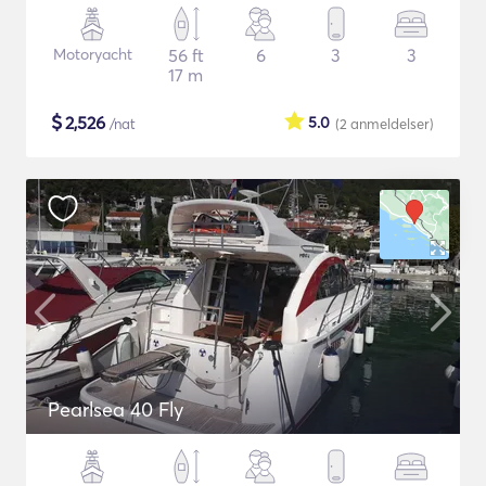
Motoryacht
56 ft
6
3
3
17 m
$
2,526
5.0
/nat
(2
anmeldelser
)
Pearlsea 40 Fly