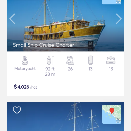
Small Ship Cruise Charter
Motoryacht
92 ft
26
13
13
28 m
$
4,026
/nat