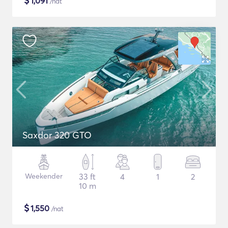
$
1,091
/nat
Saxdor 320 GTO
Weekender
33 ft
4
1
2
10 m
$
1,550
/nat