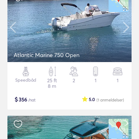
Atlantic Marine 750 Open
Speedbåd
25 ft
2
1
1
8 m
$
356
5.0
/nat
(1
anmeldelser
)