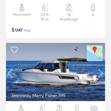
Motoryacht
33 ft
12
0
10 m
Krydstogt
$
1,147
/dag
Jeanneau Merry Fisher 795