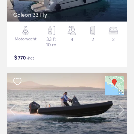
Galeon 33 Fly
Motoryacht
33 ft
4
2
2
10 m
$
770
/nat