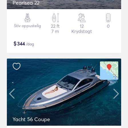
Pearlsea 22
Stiv oppustelig
22 ft
12
0
7 m
Krydstogt
$
344
/dag
Yacht 56 Coupe