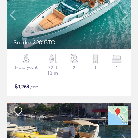
Saxdor 320 GTO
Motoryacht
32 ft
2
1
1
10 m
$
1,263
/nat