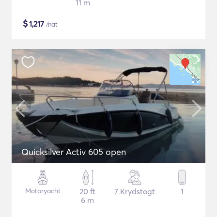
11 m
$
1,217
/nat
Quicksilver Activ 605 open
Motoryacht
20 ft
7 Krydstogt
1
6 m