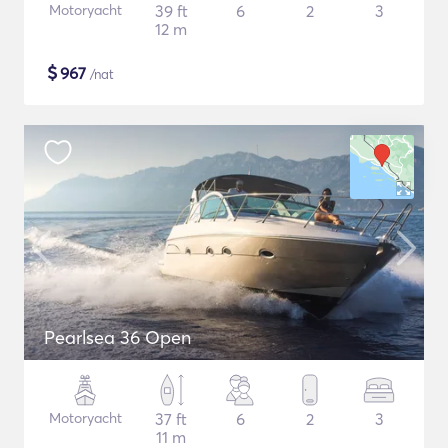
Motoryacht
39 ft
6
2
3
12 m
$
967
/nat
Pearlsea 36 Open
Motoryacht
37 ft
6
2
3
11 m