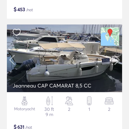
$
453
/nat
Jeanneau CAP CAMARAT 8,5 CC
Motoryacht
30 ft
2
1
2
9 m
$
631
/nat