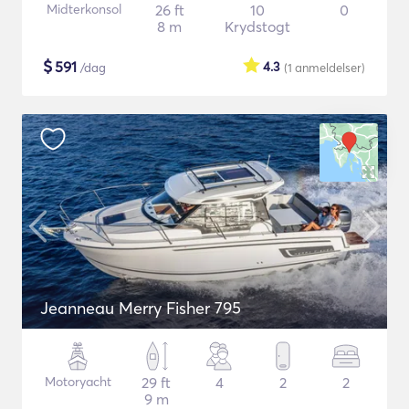
Midterkonsol
26 ft
10
0
8 m
Krydstogt
$
591
4.3
/dag
(1
anmeldelser
)
Jeanneau Merry Fisher 795
Motoryacht
29 ft
4
2
2
9 m