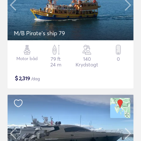
M/B Pirate's ship 79
Motor båd
79 ft
140
0
24 m
Krydstogt
$
2,319
/dag