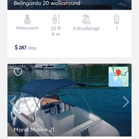
Belingardo 20 walkaround
Motoryacht
20 ft
6 Krydstogt
1
6 m
$
287
/dag
Mano Marine 21