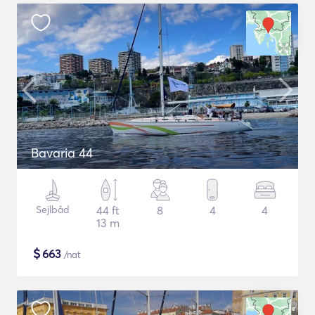
Bavaria 44
Sejlbåd
44 ft
8
4
4
13 m
$
663
/nat