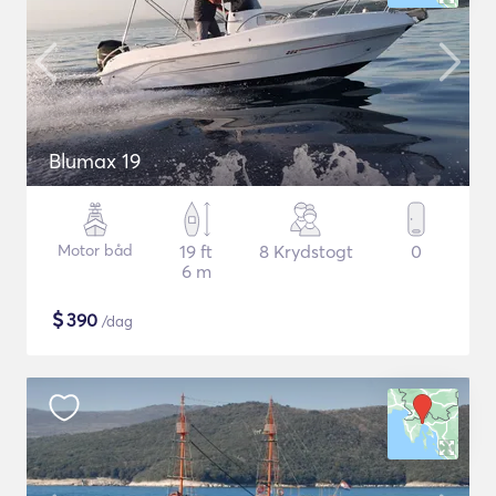
Blumax 19
Motor båd
19 ft
8 Krydstogt
0
6 m
$
390
/dag