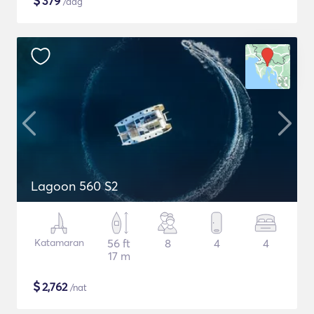
$
379
/dag
Lagoon 560 S2
Katamaran
56 ft
8
4
4
17 m
$
2,762
/nat