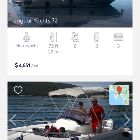
Jaguar Yachts 72
Motoryacht
72 ft
6
3
3
22 m
$
4,651
/nat