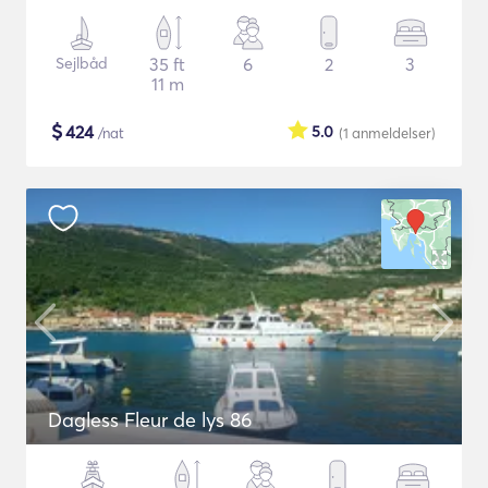
Sejlbåd
35 ft
6
2
3
11 m
$
424
5.0
/nat
(1
anmeldelser
)
Dagless Fleur de lys 86