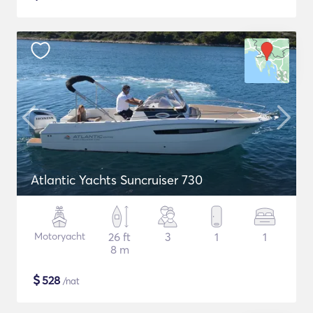
Atlantic Yachts Suncruiser 730
Motoryacht
26 ft
3
1
1
8 m
$
528
/nat