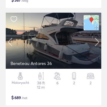
$
367
/dag
Beneteau Antares 36
Motoryacht
38 ft
6
2
2
12 m
$
689
/nat