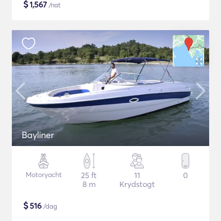
$
1,567
/nat
Bayliner
Motoryacht
25 ft
11
0
8 m
Krydstogt
$
516
/dag