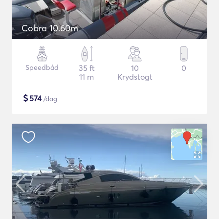
Cobra 10.60m
Speedbåd
35 ft
10
0
11 m
Krydstogt
$
574
/dag