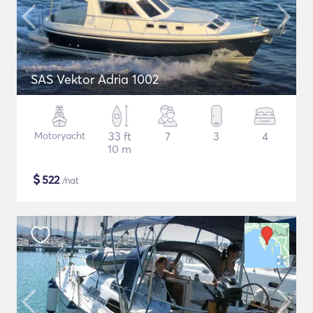
SAS Vektor Adria 1002
Motoryacht
33 ft
7
3
4
10 m
$
522
/nat