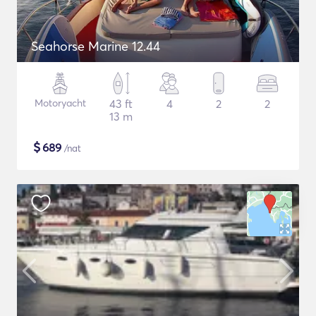
Seahorse Marine 12.44
Motoryacht
43 ft
4
2
2
13 m
$
689
/nat