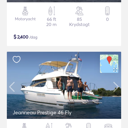
Motoryacht
66 ft
85
0
20 m
Krydstogt
$
2,400
/dag
Jeanneau Prestige 46 Fly