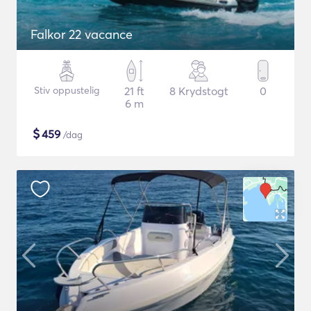
Falkor 22 vacance
Stiv oppustelig
21 ft
8 Krydstogt
0
6 m
$
459
/dag