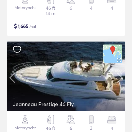
Motoryacht
46 ft
6
4
4
14 m
$
1,665
/nat
Jeanneau Prestige 46 Fly
Motoryacht
46 ft
6
3
4