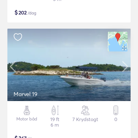
$
202
/dag
Marvel 19
Motor båd
19 ft
7 Krydstogt
0
6 m