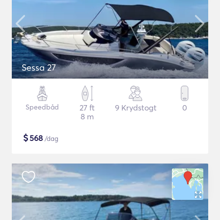
Sessa 27
Speedbåd
27 ft
9 Krydstogt
0
8 m
$
568
/dag