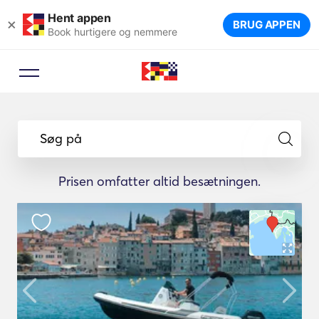
Hent appen
×
BRUG APPEN
Book hurtigere og nemmere
Søg på
Prisen omfatter altid besætningen.