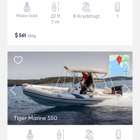
Motor båd
22 ft
8 Krydstogt
1
7 m
$
561
/dag
Tiger Marine 550