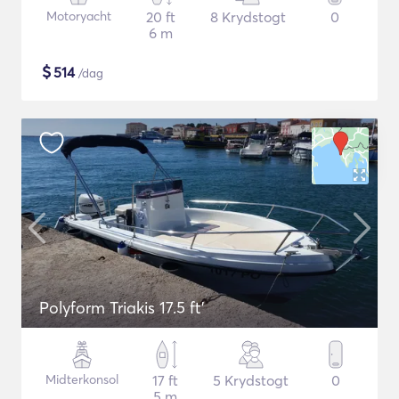
Motoryacht
20 ft
8 Krydstogt
0
6 m
$
514
/dag
Polyform Triakis 17.5 ft'
Midterkonsol
17 ft
5 Krydstogt
0
5 m