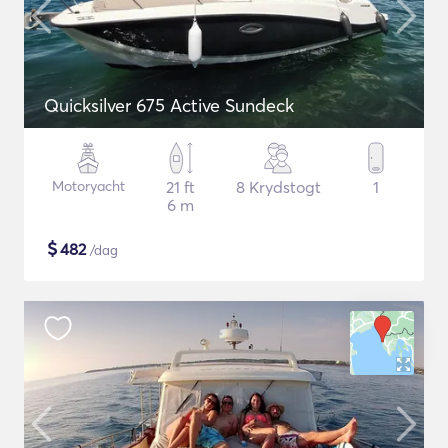
Quicksilver 675 Active Sundeck
Motoryacht
21 ft
8 Krydstogt
1
6 m
$
482
/dag