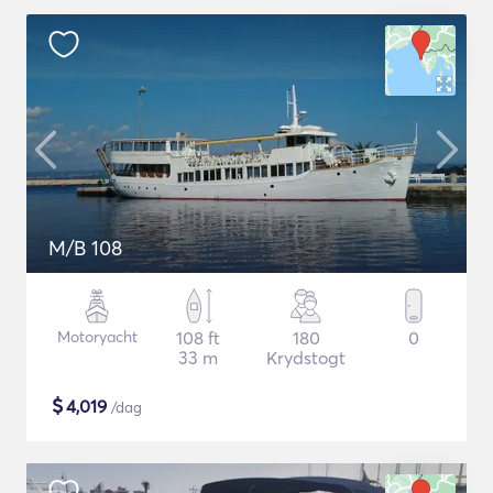
M/B 108
Motoryacht
108 ft
180
0
33 m
Krydstogt
$
4,019
/dag