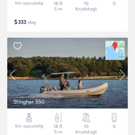
Stiv oppustelig
18 ft
10
0
5 m
Krydstogt
$
333
/dag
Stingher 550
Stiv oppustelig
18 ft
10
0
5 m
Krydstogt