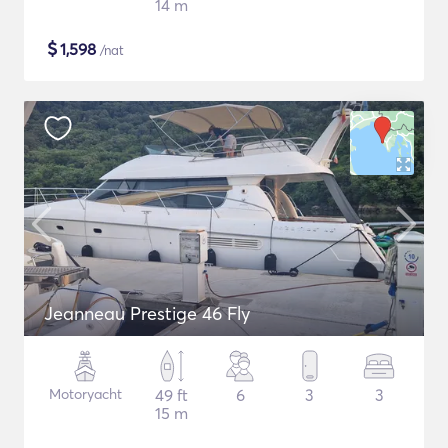
14 m
$
1,598
/nat
Jeanneau Prestige 46 Fly
Motoryacht
49 ft
6
3
3
15 m