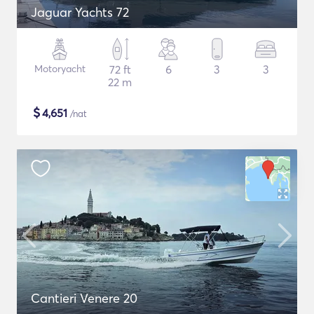
Jaguar Yachts 72
Motoryacht
72 ft
6
3
3
22 m
$
4,651
/nat
Cantieri Venere 20