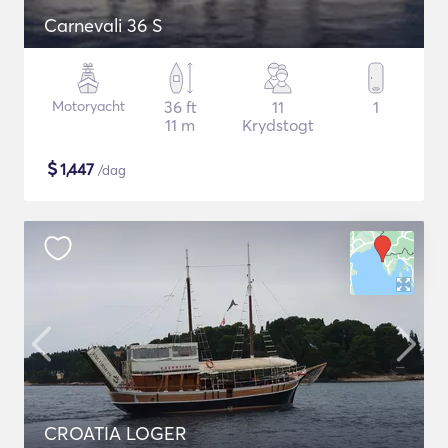
Carnevali 36 S
Motoryacht
36 ft
11
1
11 m
Krydstogt
$
1,447
/dag
CROATIA LOGER