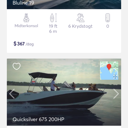
Bluline 19
Midterkonsol
19 ft
6 Krydstogt
0
6 m
$
367
/dag
Quicksilver 675 200HP