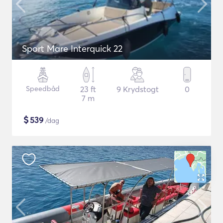
Sport Mare Interquick 22
Speedbåd
23 ft
9 Krydstogt
0
7 m
$
539
/dag