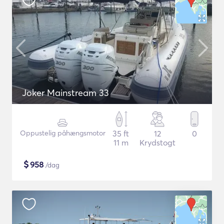
Joker Mainstream 33
Oppustelig påhængsmotor
35 ft
12
0
11 m
Krydstogt
$
958
/dag