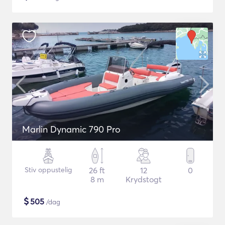
Marlin Dynamic 790 Pro
Stiv oppustelig
26 ft
12
0
8 m
Krydstogt
$
505
/dag