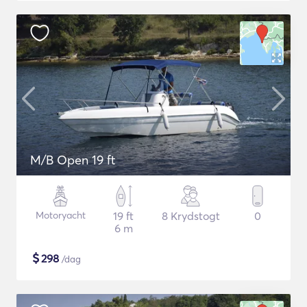
M/B Open 19 ft
Motoryacht
19 ft
8 Krydstogt
0
6 m
$
298
/dag