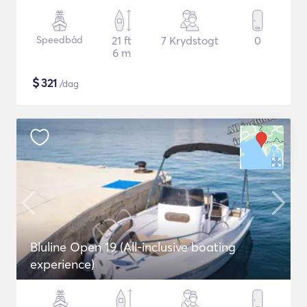
Speedbåd
21 ft
7 Krydstogt
0
6 m
$
321
/dag
Bluline Open 19 (All-inclusive boating
experience)