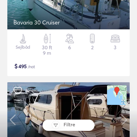
Bavaria 30 Cruiser
Sejlbåd
30 ft
6
2
3
9 m
$
495
/nat
Filtre