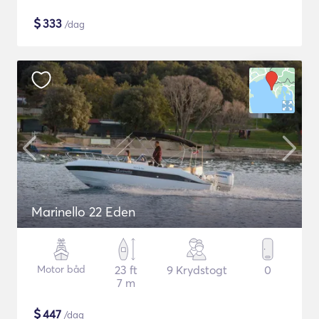
$
333
/dag
Marinello 22 Eden
Motor båd
23 ft
9 Krydstogt
0
7 m
$
447
/dag