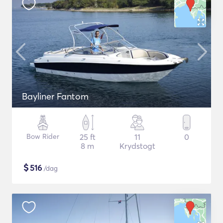
Bayliner Fantom
Bow Rider
25 ft
11
0
8 m
Krydstogt
$
516
/dag