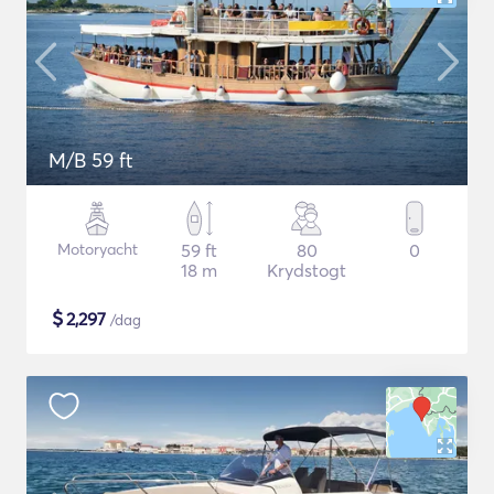
M/B 59 ft
Motoryacht
59 ft
80
0
18 m
Krydstogt
$
2,297
/dag