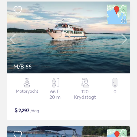
M/B 66
Motoryacht
66 ft
120
0
20 m
Krydstogt
$
2,297
/dag