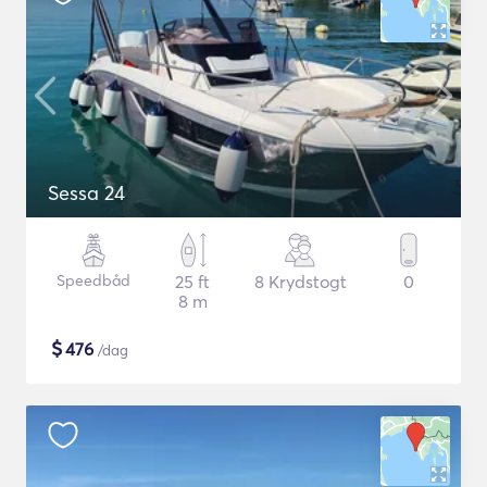
Sessa 24
Speedbåd
25 ft
8 Krydstogt
0
8 m
$
476
/dag