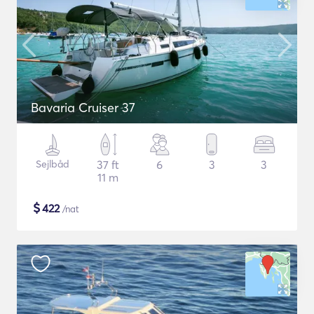
Bavaria Cruiser 37
Sejlbåd
37 ft
6
3
3
11 m
$
422
/nat