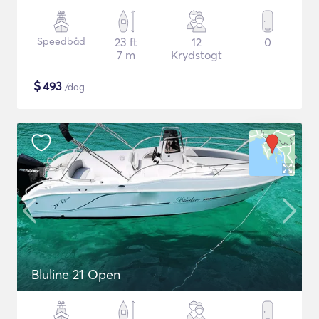
Speedbåd
23 ft
12
0
7 m
Krydstogt
$
493
/dag
Bluline 21 Open