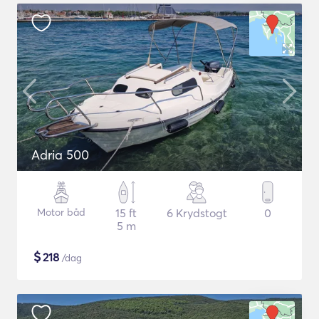
Adria 500
Motor båd
15 ft
6 Krydstogt
0
5 m
$
218
/dag