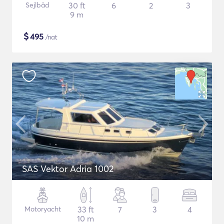
Sejlbåd
30 ft
6
2
3
9 m
$
495
/nat
SAS Vektor Adria 1002
Motoryacht
33 ft
7
3
4
10 m