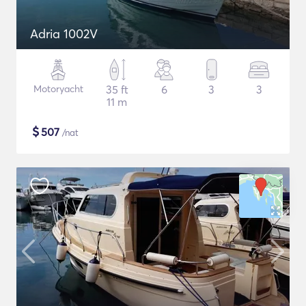
Adria 1002V
Motoryacht
35 ft
6
3
3
11 m
$
507
/nat