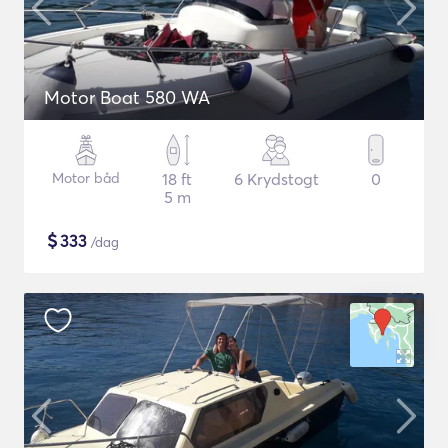
Motor Boat 580 WA
Motor båd
18 ft
6 Krydstogt
0
5 m
$
333
/dag