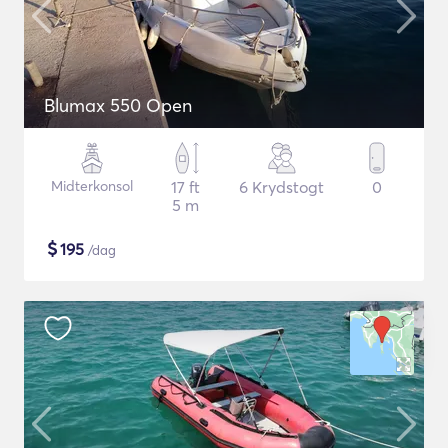
Blumax 550 Open
Midterkonsol
17 ft
6 Krydstogt
0
5 m
$
195
/dag