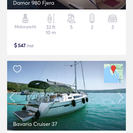
Damor 980 Fjera
Motoryacht
32 ft
5
2
3
10 m
$
547
/nat
Bavaria Cruiser 37