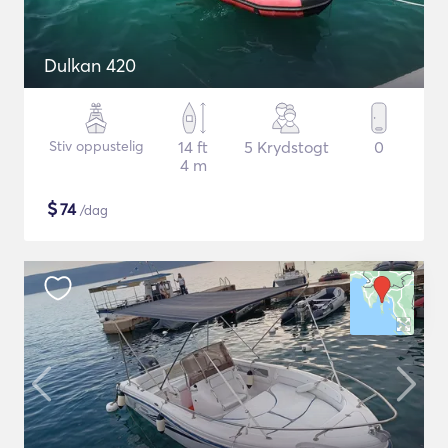
Dulkan 420
Stiv oppustelig
14 ft
5 Krydstogt
0
4 m
$
74
/dag