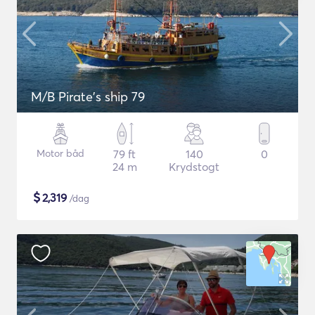
M/B Pirate's ship 79
Motor båd
79 ft
140
0
24 m
Krydstogt
$
2,319
/dag