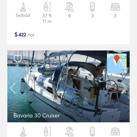
Sejlbåd
37 ft
6
3
3
11 m
$
422
/nat
Bavaria 30 Cruiser