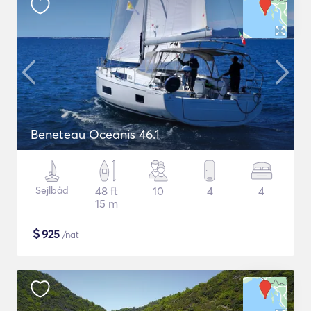
Beneteau Oceanis 46.1
Sejlbåd
48 ft
10
4
4
15 m
$
925
/nat