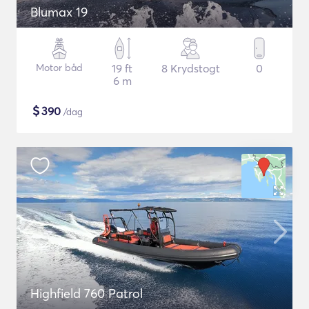
Blumax 19
Motor båd
19 ft
8 Krydstogt
0
6 m
$
390
/dag
Highfield 760 Patrol