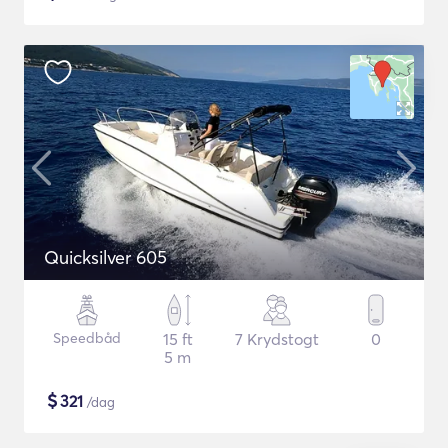
Quicksilver 605
Speedbåd
15 ft
7 Krydstogt
0
5 m
$
321
/dag