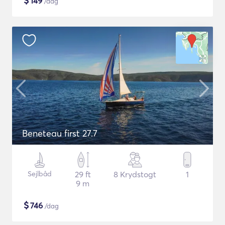
$
149
/dag
Beneteau first 27.7
Sejlbåd
29 ft
8 Krydstogt
1
9 m
$
746
/dag