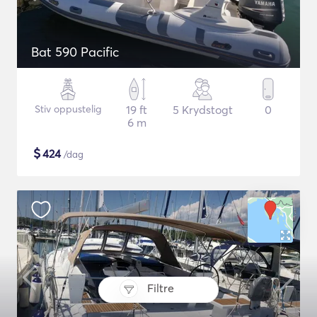
Bat 590 Pacific
Stiv oppustelig
19 ft
5 Krydstogt
0
6 m
$
424
/dag
Filtre