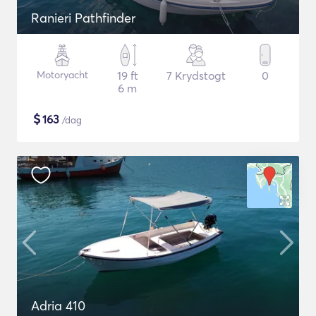
Ranieri Pathfinder
Motoryacht
19 ft
7 Krydstogt
0
6 m
$
163
/dag
Adria 410