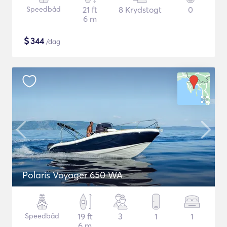
Speedbåd
21 ft
8 Krydstogt
0
6 m
$
344
/dag
Polaris Voyager 650 WA
Speedbåd
19 ft
3
1
1
6 m