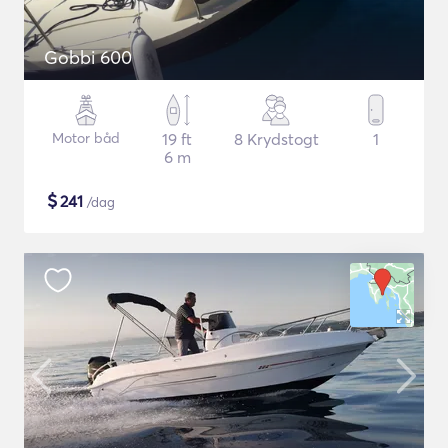
Gobbi 600
Motor båd
19 ft
8 Krydstogt
1
6 m
$
241
/dag