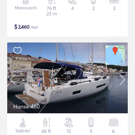
Motoryacht
76 ft
4
2
3
23 m
$
2,460
/nat
Hanse 460
Sejlbåd
48 ft
12
5
6