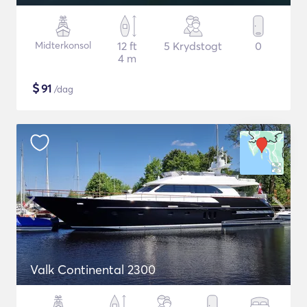
Midterkonsol
12 ft
5 Krydstogt
0
4 m
$
91
/dag
Valk Continental 2300