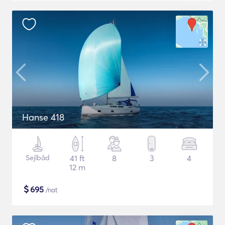
Hanse 418
Sejlbåd
41 ft
8
3
4
12 m
$
695
/nat