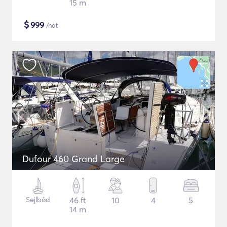
15 m
$
999
/nat
Dufour 460 Grand Large
Sejlbåd
46 ft
10
4
5
14 m