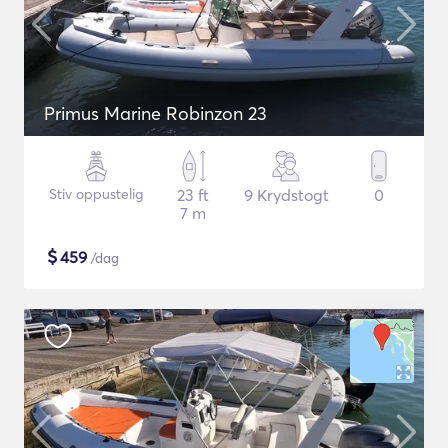
Primus Marine Robinzon 23
Stiv oppustelig
23 ft
9 Krydstogt
0
7 m
$
459
/dag