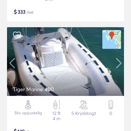
$
333
/nat
Tiger Marine 400
Stiv oppustelig
12 ft
5 Krydstogt
0
4 m