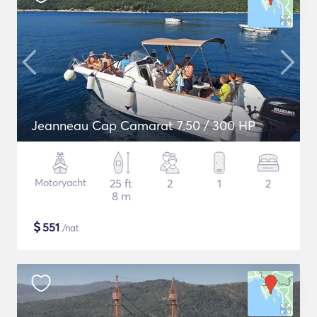
Jeanneau Cap Camarat 7.50 / 300 HP
Motoryacht
25 ft
2
1
2
8 m
$
551
/nat