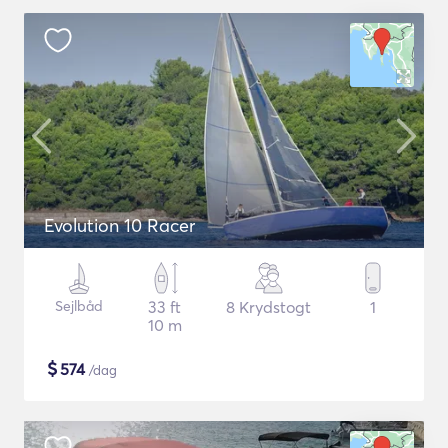
Evolution 10 Racer
Sejlbåd
33 ft
8 Krydstogt
1
10 m
$
574
/dag