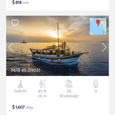
$
818
/nat
M/B 45 (1903)
Sejlbåd
45 ft
30
0
14 m
Krydstogt
$
1,607
/dag