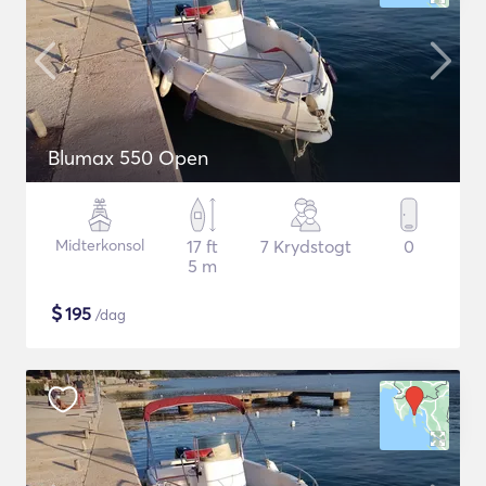
Blumax 550 Open
Midterkonsol
17 ft
7 Krydstogt
0
5 m
$
195
/dag