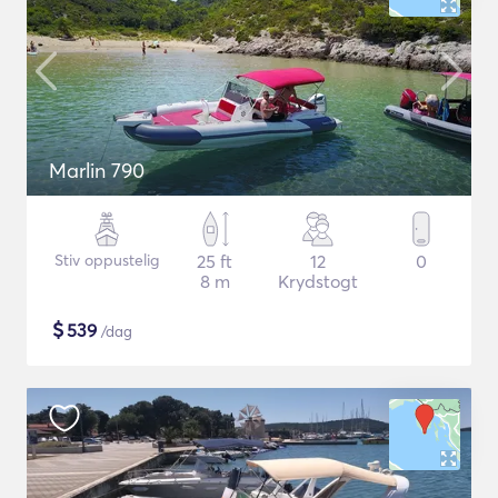
Marlin 790
Stiv oppustelig
25 ft
12
0
8 m
Krydstogt
$
539
/dag