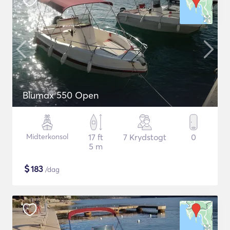
Blumax 550 Open
Midterkonsol
17 ft
7 Krydstogt
0
5 m
$
183
/dag