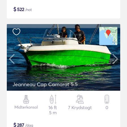
$
522
/nat
Jeanneau Cap Camarat 5.5
Midterkonsol
16 ft
7 Krydstogt
0
5 m
$
287
/dag