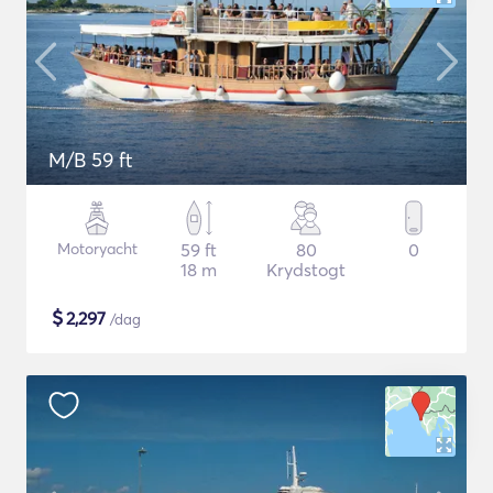
M/B 59 ft
Motoryacht
59 ft
80
0
18 m
Krydstogt
$
2,297
/dag