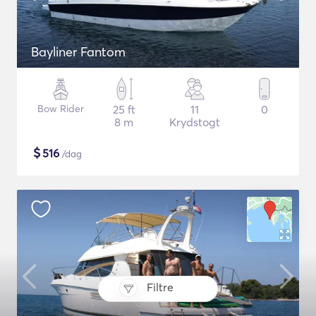
Bayliner Fantom
Bow Rider
25 ft
11
0
8 m
Krydstogt
$
516
/dag
Filtre