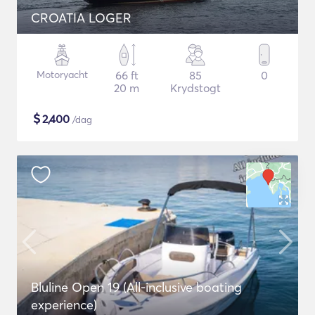
CROATIA LOGER
Motoryacht
66 ft
85
0
20 m
Krydstogt
$
2,400
/dag
Bluline Open 19 (All-inclusive boating
experience)