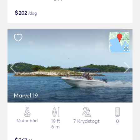
$
202
/dag
Marvel 19
Motor båd
19 ft
7 Krydstogt
0
6 m