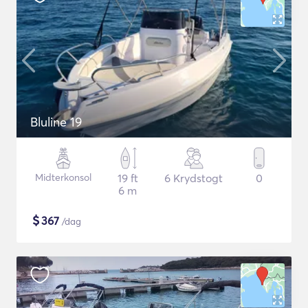
Bluline 19
Midterkonsol
19 ft
6 Krydstogt
0
6 m
$
367
/dag