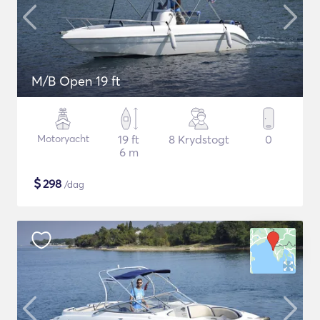
M/B Open 19 ft
Motoryacht
19 ft
8 Krydstogt
0
6 m
$
298
/dag