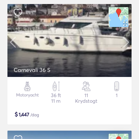
Carnevali 36 S
Motoryacht
36 ft
11
1
11 m
Krydstogt
$
1,447
/dag