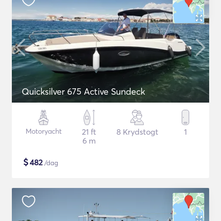
Quicksilver 675 Active Sundeck
Motoryacht
21 ft
8 Krydstogt
1
6 m
$
482
/dag