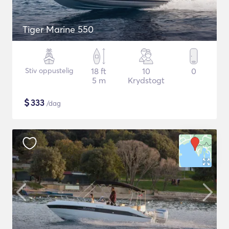
Tiger Marine 550
Stiv oppustelig
18 ft
10
0
5 m
Krydstogt
$
333
/dag