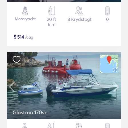
Motoryacht
20 ft
8 Krydstogt
0
6 m
$
514
/dag
Glastron 170sx