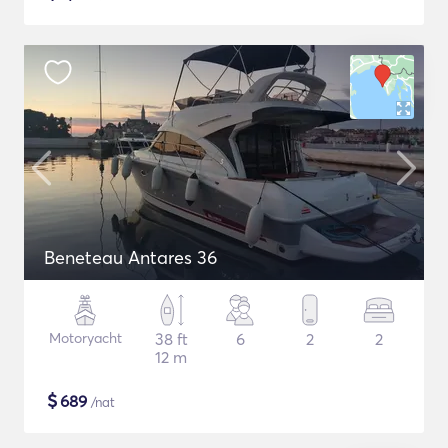
Beneteau Antares 36
Motoryacht
38 ft
6
2
2
12 m
$
689
/nat