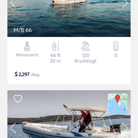
M/B 66
Motoryacht
66 ft
120
0
20 m
Krydstogt
$
2,297
/dag