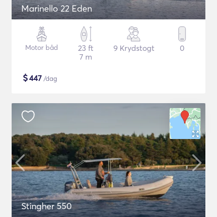
Marinello 22 Eden
Motor båd
23 ft
9 Krydstogt
0
7 m
$
447
/dag
Stingher 550