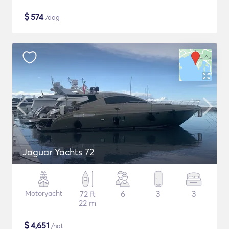
$
574
/dag
Jaguar Yachts 72
Motoryacht
72 ft
6
3
3
22 m
$
4,651
/nat