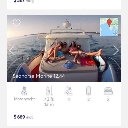
$
367
/dag
Seahorse Marine 12.44
Motoryacht
43 ft
4
2
2
13 m
$
689
/nat