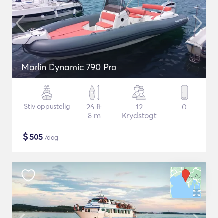
Marlin Dynamic 790 Pro
Stiv oppustelig
26 ft
12
0
8 m
Krydstogt
$
505
/dag