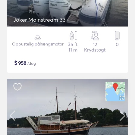
Joker Mainstream 33
Oppustelig påhængsmotor
35 ft
12
0
11 m
Krydstogt
$
958
/dag