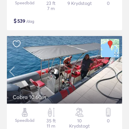
Speedbåd
23 ft
9 Krydstogt
0
7 m
$
539
/dag
Cobra 10.60m
Speedbåd
35 ft
10
0
11 m
Krydstogt