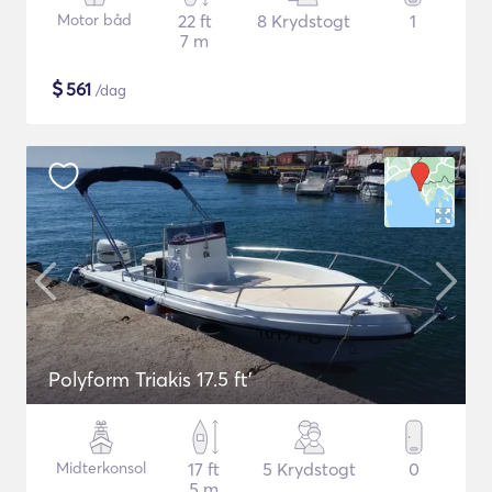
Motor båd
22 ft
8 Krydstogt
1
7 m
$
561
/dag
Polyform Triakis 17.5 ft'
Midterkonsol
17 ft
5 Krydstogt
0
5 m