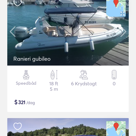
Ranieri gubileo
Speedbåd
18 ft
6 Krydstogt
0
5 m
$
321
/dag