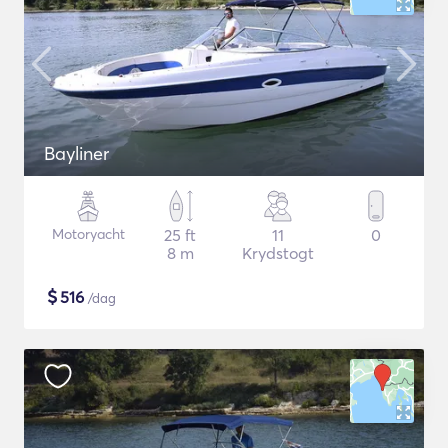
Bayliner
Motoryacht
25 ft
11
0
8 m
Krydstogt
$
516
/dag