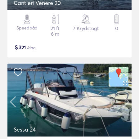
Cantieri Venere 20
Speedbåd
21 ft
7 Krydstogt
0
6 m
$
321
/dag
Sessa 24