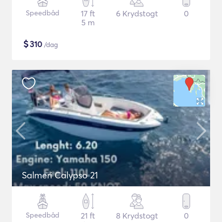
Speedbåd
17 ft
6 Krydstogt
0
5 m
$
310
/dag
Salmeri Calypso 21
Speedbåd
21 ft
8 Krydstogt
0