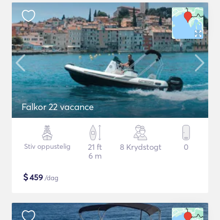
Falkor 22 vacance
Stiv oppustelig
21 ft
8 Krydstogt
0
6 m
$
459
/dag