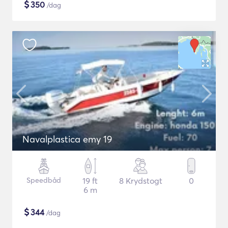
$
350
/dag
Navalplastica emy 19
Speedbåd
19 ft
8 Krydstogt
0
6 m
$
344
/dag