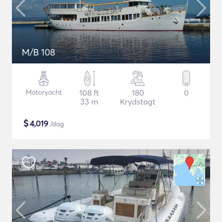
M/B 108
Motoryacht
108 ft
180
0
33 m
Krydstogt
$
4,019
/dag