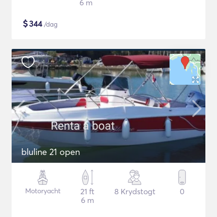
6 m
$
344
/dag
bluline 21 open
Motoryacht
21 ft
8 Krydstogt
0
6 m