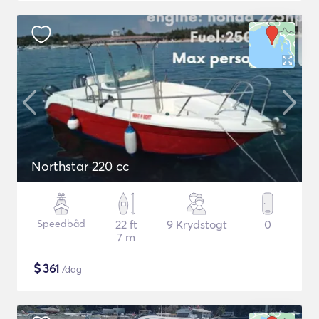
Northstar 220 cc
Speedbåd
22 ft
9 Krydstogt
0
7 m
$
361
/dag