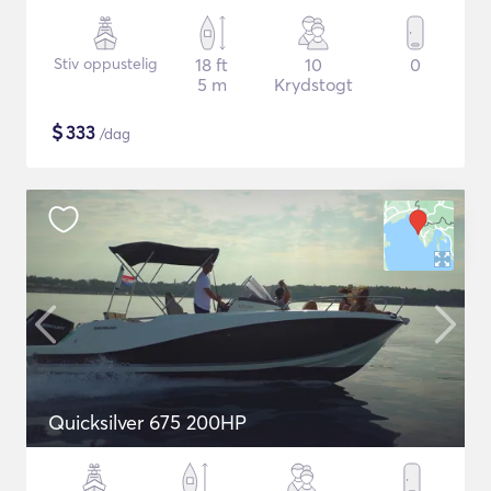
Stiv oppustelig
18 ft
10
0
5 m
Krydstogt
$
333
/dag
Quicksilver 675 200HP