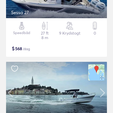
Sessa 27
Speedbåd
27 ft
9 Krydstogt
0
8 m
$
568
/dag