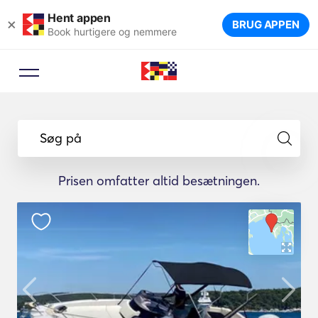
Hent appen
×
BRUG APPEN
Book hurtigere og nemmere
Søg på
Prisen omfatter altid besætningen.