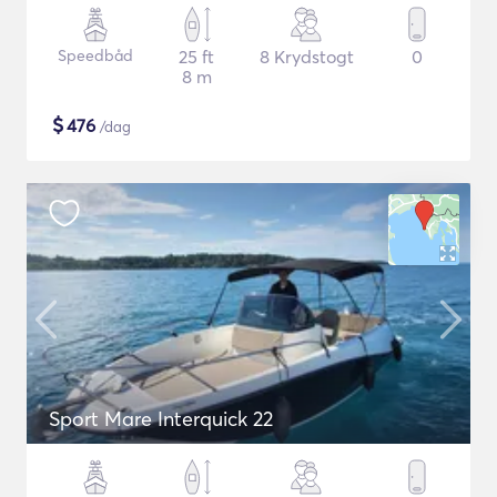
Speedbåd
25 ft
8 Krydstogt
0
8 m
$
476
/dag
Sport Mare Interquick 22