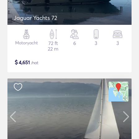
Jaguar Yachts 72
Motoryacht
72 ft
6
3
3
22 m
$
4,651
/nat