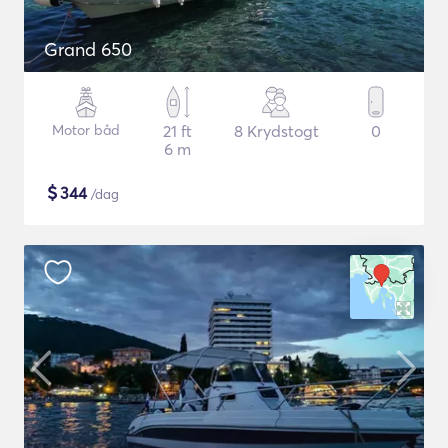
Grand 650
Motor båd
21 ft
8 Krydstogt
0
6 m
$
344
/dag