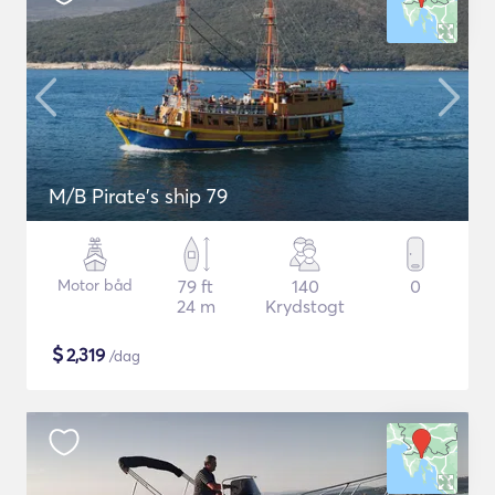
M/B Pirate's ship 79
Motor båd
79 ft
140
0
24 m
Krydstogt
$
2,319
/dag