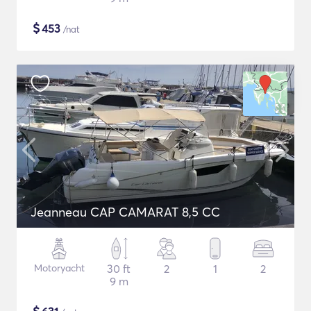
$
453
/nat
Jeanneau CAP CAMARAT 8,5 CC
Motoryacht
30 ft
2
1
2
9 m