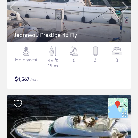
Jeanneau Prestige 46 Fly
Motoryacht
49 ft
6
3
3
15 m
$
1,567
/nat