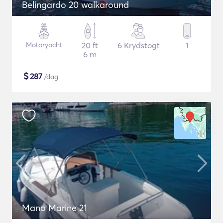
Belingardo 20 walkaround
Motoryacht
20 ft
6 Krydstogt
1
6 m
$
287
/dag
Mano Marine 21