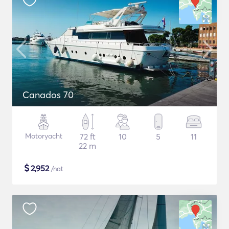
Canados 70
Motoryacht
72 ft
10
5
11
22 m
$
2,952
/nat