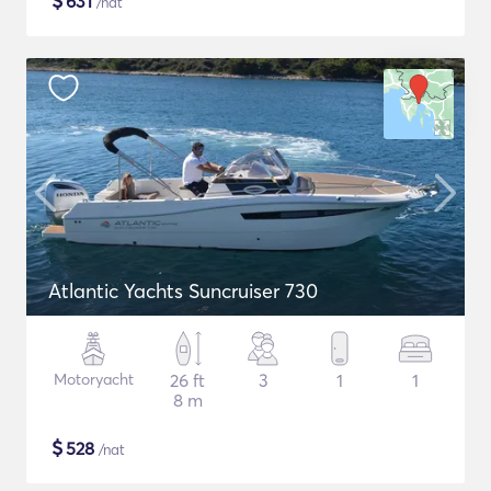
$
631
/nat
Atlantic Yachts Suncruiser 730
Motoryacht
26 ft
3
1
1
8 m
$
528
/nat