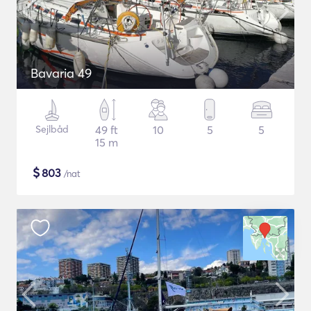
Bavaria 49
Sejlbåd
49 ft
10
5
5
15 m
$
803
/nat