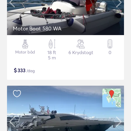
Motor Boat 580 WA
Motor båd
18 ft
6 Krydstogt
0
5 m
$
333
/dag