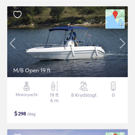
M/B Open 19 ft
Motoryacht
19 ft
8 Krydstogt
0
6 m
$
298
/dag