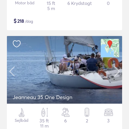
Motor båd
15 ft
6 Krydstogt
0
5 m
$
218
/dag
Jeanneau 35 One Design
Sejlbåd
35 ft
6
2
3
11 m