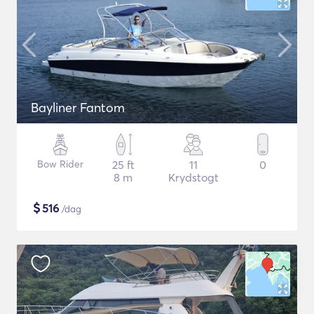
Bayliner Fantom
Bow Rider
25 ft
11
0
8 m
Krydstogt
$
516
/dag