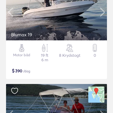
Blumax 19
Motor båd
19 ft
8 Krydstogt
0
6 m
$
390
/dag