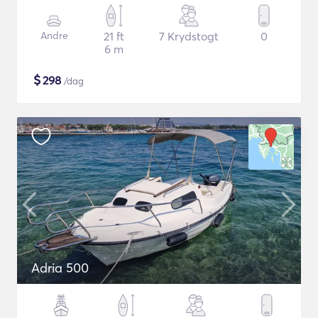
Andre
21 ft
7 Krydstogt
0
6 m
$
298
/dag
Adria 500