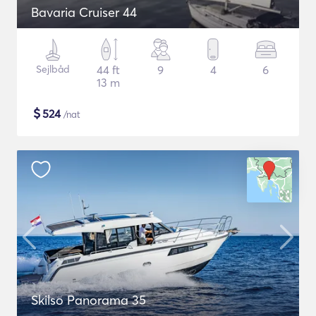
Bavaria Cruiser 44
Sejlbåd
44 ft
9
4
6
13 m
$
524
/nat
Skilso Panorama 35