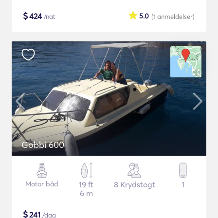
$
424
5.0
/nat
(1
anmeldelser
)
Gobbi 600
Motor båd
19 ft
8 Krydstogt
1
6 m
$
241
/dag