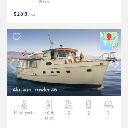
20 m
$
2,813
/nat
Alaskan Trawler 46
Motoryacht
46 ft
5
2
3
14 m