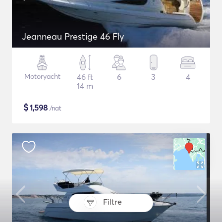
Jeanneau Prestige 46 Fly
Motoryacht
46 ft
6
3
4
14 m
$
1,598
/nat
Filtre