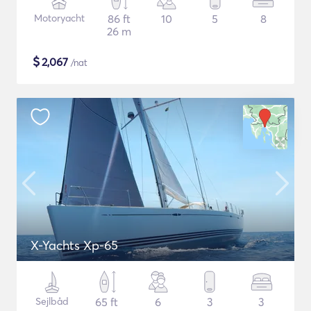
Motoryacht
86 ft
10
5
8
26 m
$
2,067
/nat
X-Yachts Xp-65
Sejlbåd
65 ft
6
3
3