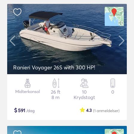
Ranieri Voyager 26S with 300 HP!
Midterkonsol
26 ft
10
0
8 m
Krydstogt
$
591
4.3
/dag
(1
anmeldelser
)