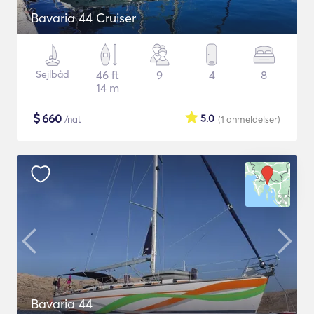
Bavaria 44 Cruiser
Sejlbåd
46 ft
9
4
8
14 m
$
660
5.0
/nat
(1
anmeldelser
)
Bavaria 44