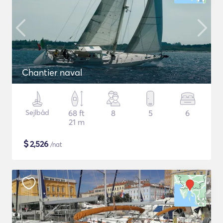
Chantier naval
Sejlbåd
68 ft
8
5
6
21 m
$
2,526
/nat