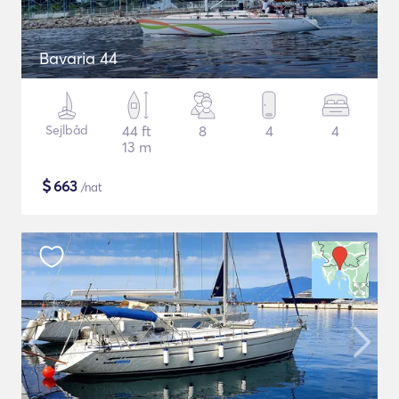
Bavaria 44
Sejlbåd
44 ft
8
4
4
13 m
$
663
/nat