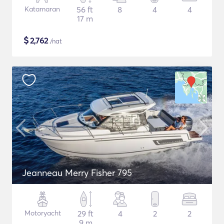
Katamaran
56 ft
8
4
4
17 m
$
2,762
/nat
Jeanneau Merry Fisher 795
Motoryacht
29 ft
4
2
2
9 m