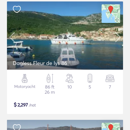
Dagless Fleur de lys 86
Motoryacht
86 ft
10
5
7
26 m
$
2,297
/nat