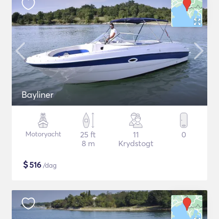
Bayliner
Motoryacht
25 ft
11
0
8 m
Krydstogt
$
516
/dag