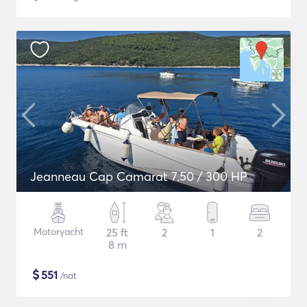
Jeanneau Cap Camarat 7.50 / 300 HP
Motoryacht
25 ft
2
1
2
8 m
$
551
/nat