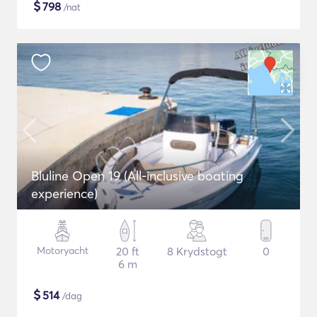
$
798
/nat
Bluline Open 19 (All-inclusive boating
experience)
Motoryacht
20 ft
8 Krydstogt
0
6 m
$
514
/dag