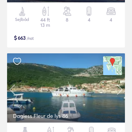
Sejlbåd
44 ft
8
4
4
13 m
$
663
/nat
Dagless Fleur de lys 86