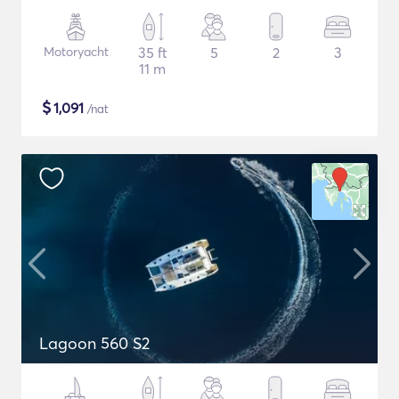
Motoryacht
35 ft
5
2
3
11 m
$
1,091
/nat
Lagoon 560 S2