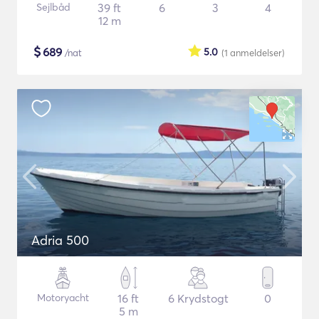
Sejlbåd
39 ft
6
3
4
12 m
$
689
5.0
/nat
(1
anmeldelser
)
Adria 500
Motoryacht
16 ft
6 Krydstogt
0
5 m