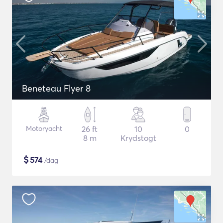
Beneteau Flyer 8
Motoryacht
26 ft
10
0
8 m
Krydstogt
$
574
/dag