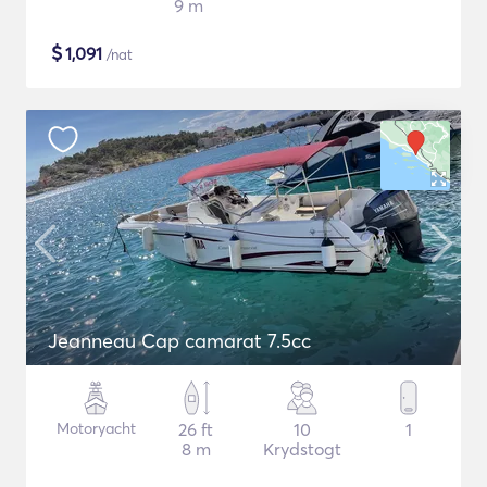
9 m
$
1,091
/nat
Jeanneau Cap camarat 7.5cc
Motoryacht
26 ft
10
1
8 m
Krydstogt