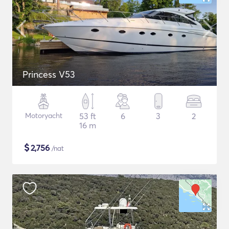
Princess V53
Motoryacht
53 ft
6
3
2
16 m
$
2,756
/nat