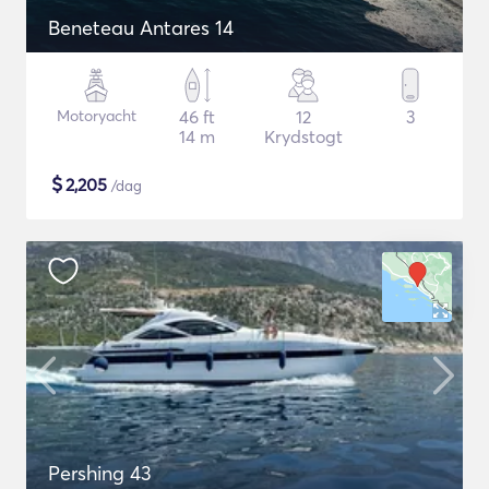
Beneteau Antares 14
Motoryacht
46 ft
12
3
14 m
Krydstogt
$
2,205
/dag
Pershing 43