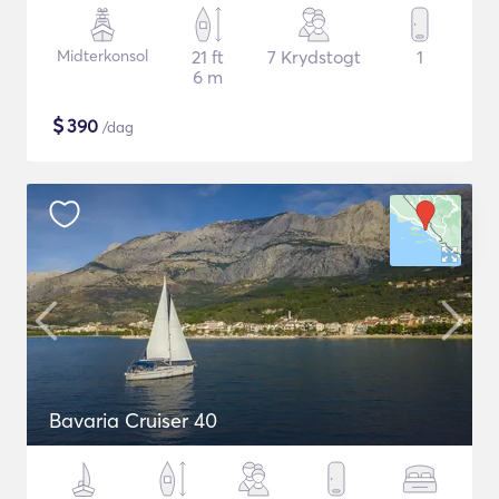
Midterkonsol
21 ft
7 Krydstogt
1
6 m
$
390
/dag
Bavaria Cruiser 40