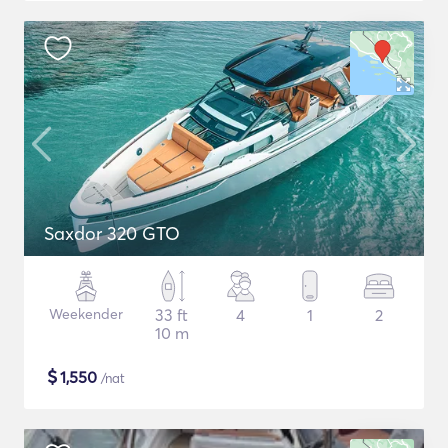
Saxdor 320 GTO
Weekender
33 ft
4
1
2
10 m
$
1,550
/nat