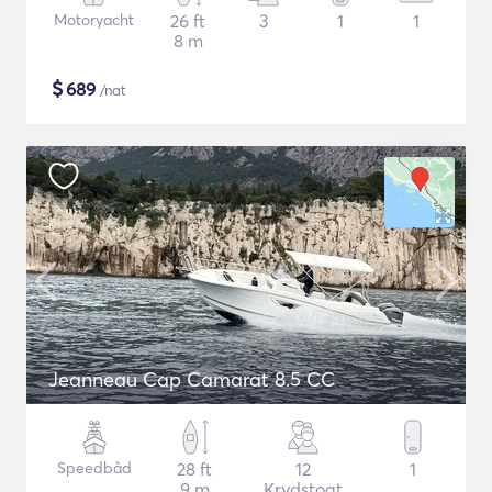
Motoryacht
26 ft
3
1
1
8 m
$
689
/nat
Jeanneau Cap Camarat 8.5 CC
Speedbåd
28 ft
12
1
9 m
Krydstogt