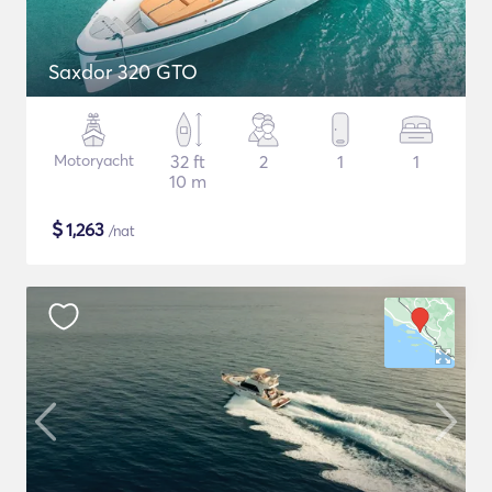
Saxdor 320 GTO
Motoryacht
32 ft
2
1
1
10 m
$
1,263
/nat