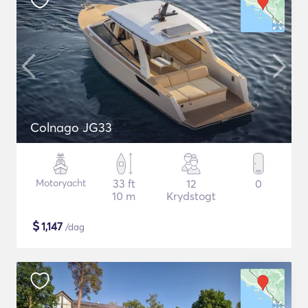
Colnago JG33
Motoryacht
33 ft
12
0
10 m
Krydstogt
$
1,147
/dag