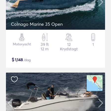
Colnago Marine 35 Open
Motoryacht
39 ft
12
1
12 m
Krydstogt
$
1,148
/dag