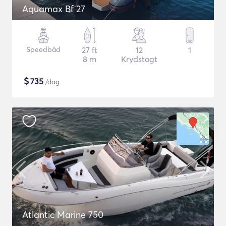
Aquamax Bf 27
Speedbåd
27 ft
12
1
8 m
Krydstogt
$
735
/dag
Atlantic Marine 750