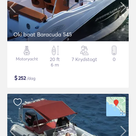
Oki boat Baracuda 545
Motoryacht
20 ft
7 Krydstogt
0
6 m
$
252
/dag