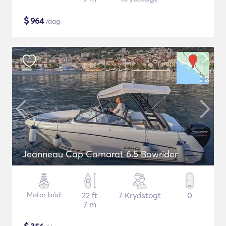
$
964
/dag
Jeanneau Cap Camarat 6.5 Bowrider
Motor båd
22 ft
7 Krydstogt
0
7 m