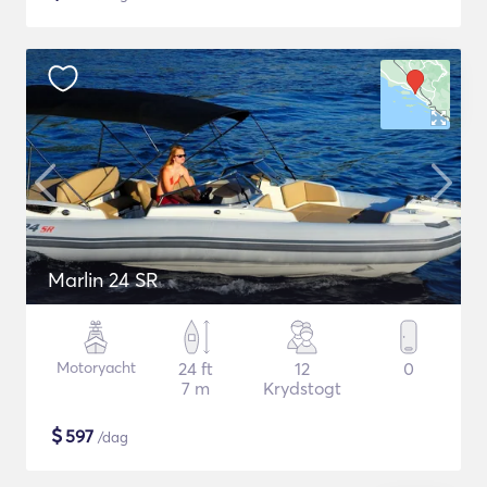
Marlin 24 SR
Motoryacht
24 ft
12
0
7 m
Krydstogt
$
597
/dag