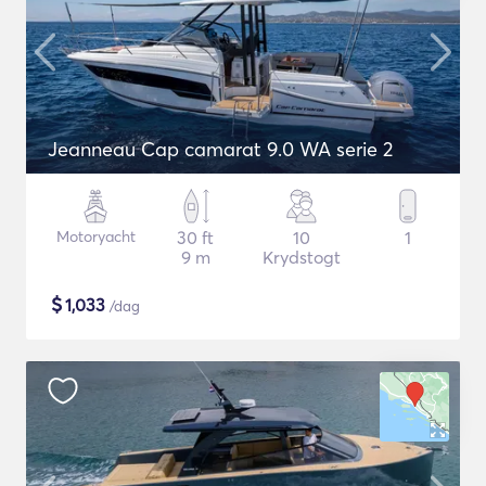
Jeanneau Cap camarat 9.0 WA serie 2
Motoryacht
30 ft
10
1
9 m
Krydstogt
$
1,033
/dag