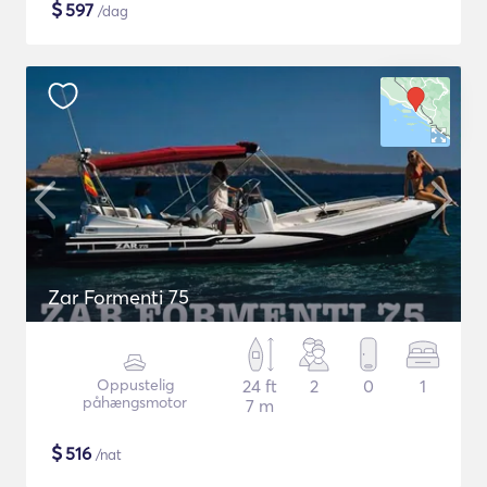
$
597
/dag
Zar Formenti 75
Oppustelig
24 ft
2
0
1
påhængsmotor
7 m
$
516
/nat