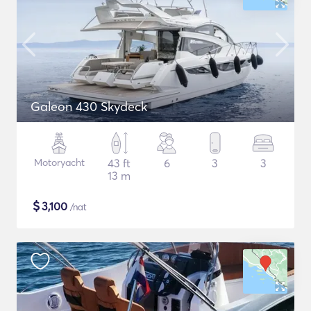
Galeon 430 Skydeck
Motoryacht
43 ft
6
3
3
13 m
$
3,100
/nat