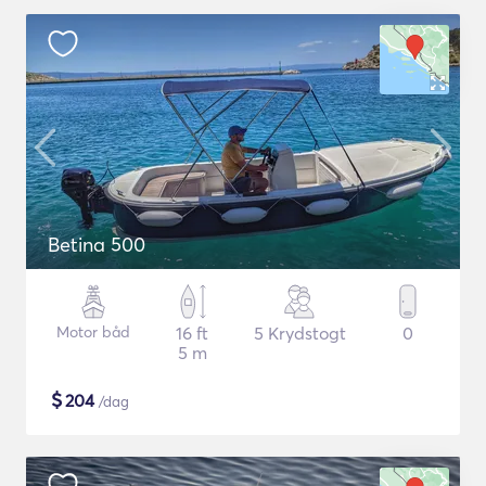
Betina 500
Motor båd
16 ft
5 Krydstogt
0
5 m
$
204
/dag