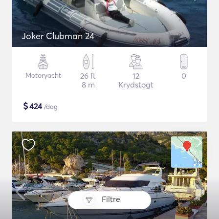
Joker Clubman 24
Motoryacht
26 ft
12
0
8 m
Krydstogt
$
424
/dag
Filtre