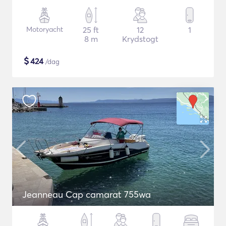
Motoryacht
25 ft
12
1
8 m
Krydstogt
$
424
/dag
Jeanneau Cap camarat 755wa