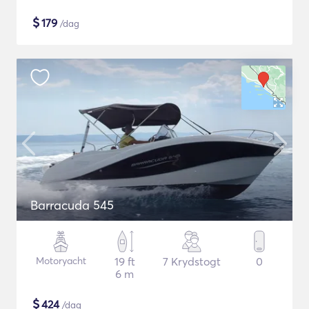
$
179
/dag
Barracuda 545
Motoryacht
19 ft
7 Krydstogt
0
6 m
$
424
/dag