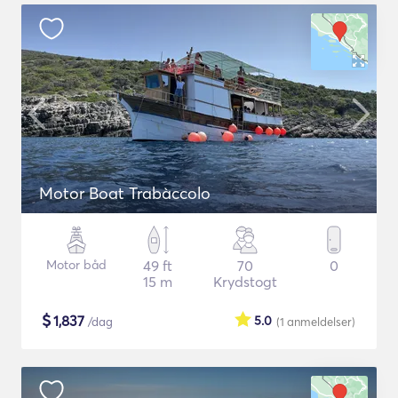
Motor Boat Trabàccolo
Motor båd
49 ft
70
0
15 m
Krydstogt
$
1,837
5.0
/dag
(1
anmeldelser
)