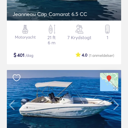
Jeanneau Cap Camarat 6.5 CC
Motoryacht
21 ft
7 Krydstogt
1
6 m
$
401
4.0
/dag
(1
anmeldelser
)