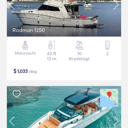
Rodman 1250
Motoryacht
43 ft
10
2
13 m
Krydstogt
$
1,033
/dag