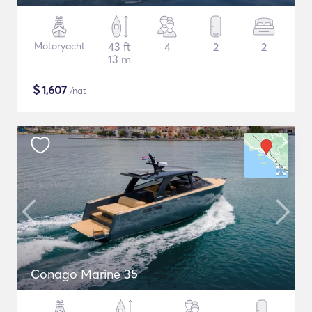
Motoryacht
43 ft
4
2
2
13 m
$
1,607
/nat
Conago Marine 35