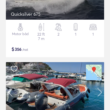
Quicksilver 675
Motor båd
22 ft
2
1
1
7 m
$
356
/nat