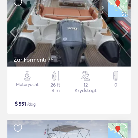
Zar Formenti 75
Motoryacht
26 ft
12
0
8 m
Krydstogt
$
551
/dag