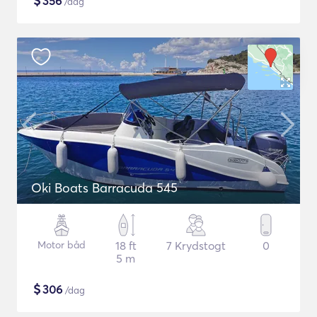
$
356
/dag
Oki Boats Barracuda 545
Motor båd
18 ft
7 Krydstogt
0
5 m
$
306
/dag