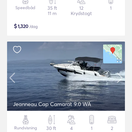
Speedbåd
35 ft
12
1
11 m
Krydstogt
$
1,320
/dag
Jeanneau Cap Camarat 9.0 WA
Rundvisning
30 ft
4
1
2