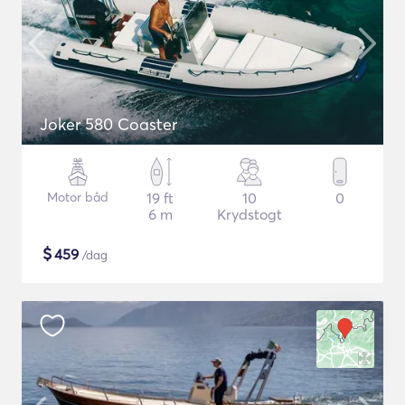
Joker 580 Coaster
Motor båd
19 ft
10
0
6 m
Krydstogt
$
459
/dag