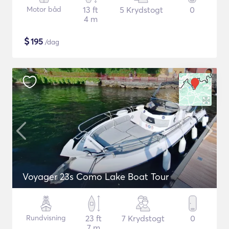
Motor båd
13 ft
5 Krydstogt
0
4 m
$
195
/dag
Voyager 23s Como Lake Boat Tour
Rundvisning
23 ft
7 Krydstogt
0
7 m