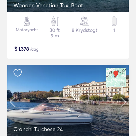
Wooden Venetian Taxi Boat
Motoryacht
30 ft
8 Krydstogt
1
9 m
$
1,378
/dag
Cranchi Turchese 24