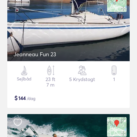
Jeanneau Fun 23
Sejlbåd
23 ft
5 Krydstogt
1
7 m
$
144
/dag