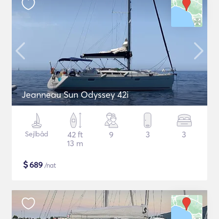
Jeanneau Sun Odyssey 42i
Sejlbåd
42 ft
9
3
3
13 m
$
689
/nat