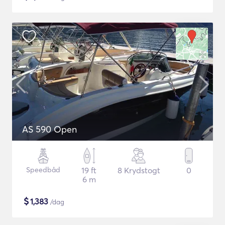
AS 590 Open
Speedbåd
19 ft
8 Krydstogt
0
6 m
$
1,383
/dag