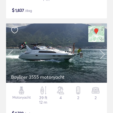
$
1,837
/dag
Bayliner 3555 motoryacht
Motoryacht
39 ft
4
2
2
12 m