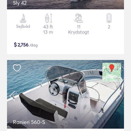
Sly 42
Sejlbåd
43 ft
11
2
13 m
Krydstogt
$
2,756
/dag
Ranieri 560-S