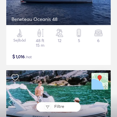
Beneteau Oceanis 48
Sejlbåd
48 ft
12
5
6
15 m
$
1,016
/nat
Filtre