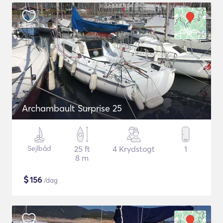
Archambault Surprise 25
Sejlbåd
25 ft
4 Krydstogt
1
8 m
$
156
/dag