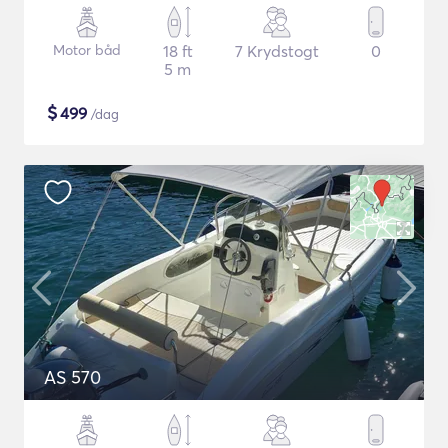
Motor båd
18 ft
7 Krydstogt
0
5 m
$
499
/dag
AS 570