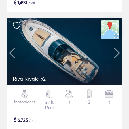
$
1,493
/nat
Riva Rivale 52
Motoryacht
52 ft
4
3
4
16 m
$
6,725
/nat