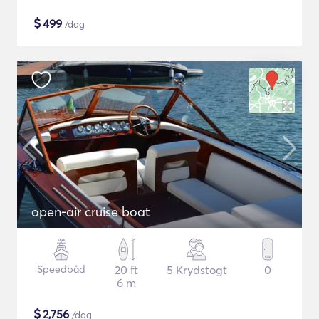
$
499
/dag
open-air cruise boat
Speedbåd
20 ft
5 Krydstogt
0
6 m
$
2,756
/dag