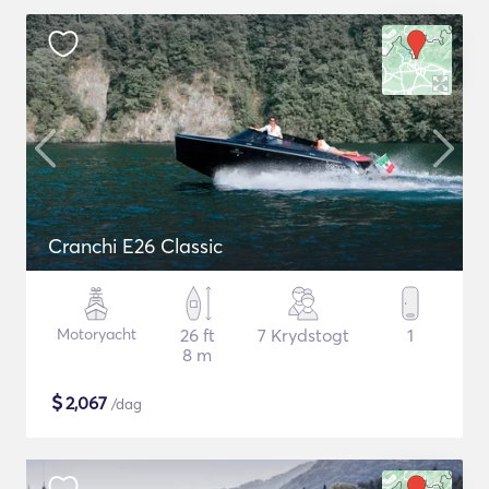
Cranchi E26 Classic
Motoryacht
26 ft
7 Krydstogt
1
8 m
$
2,067
/dag