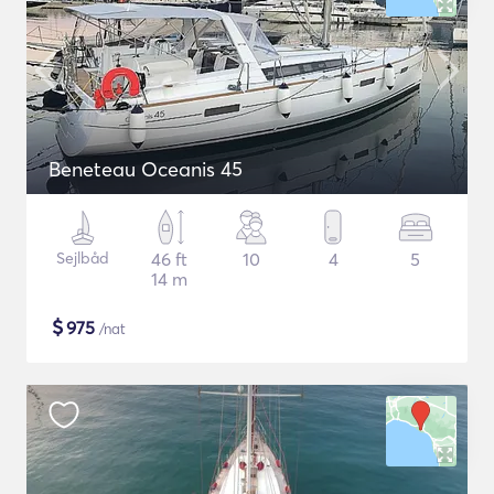
Beneteau Oceanis 45
Sejlbåd
46 ft
10
4
5
14 m
$
975
/nat