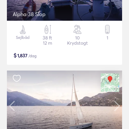
Alpha 38 Slop
Sejlbåd
38 ft
10
1
12 m
Krydstogt
$
1,837
/dag