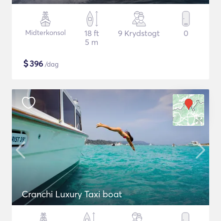
Midterkonsol
18 ft
9 Krydstogt
0
5 m
$
396
/dag
Cranchi Luxury Taxi boat