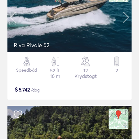
Riva Rivale 52
Speedbåd
52 ft
12
2
16 m
Krydstogt
$
5,742
/dag