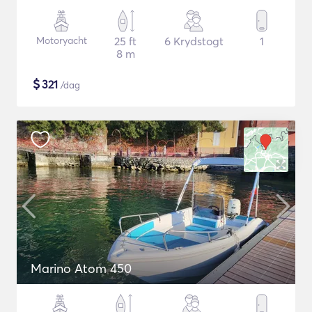
Motoryacht
25 ft
6 Krydstogt
1
8 m
$
321
/dag
Marino Atom 450