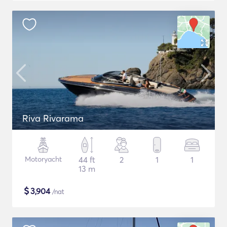
Riva Rivarama
Motoryacht
44 ft
2
1
1
13 m
$
3,904
/nat