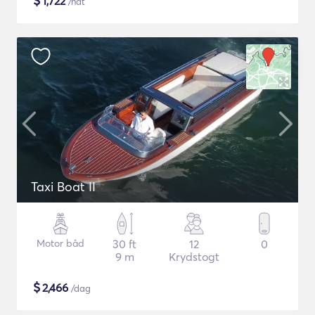
$
1,722
/nat
Taxi Boat II
Motor båd
30 ft
12
0
9 m
Krydstogt
$
2,466
/dag