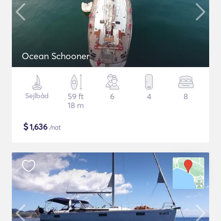
Ocean Schooner
Sejlbåd
59 ft
6
4
8
18 m
$
1,636
/nat