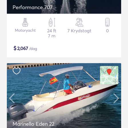
Performance 707
Motoryacht
24 ft
7 Krydstogt
0
7 m
$
2,067
/dag
Marinello Eden 22