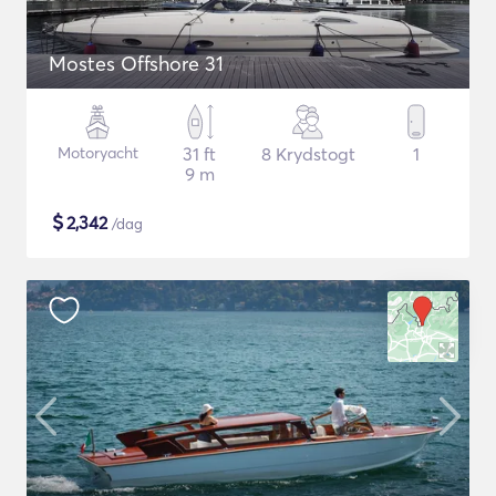
Mostes Offshore 31
Motoryacht
31 ft
8 Krydstogt
1
9 m
$
2,342
/dag