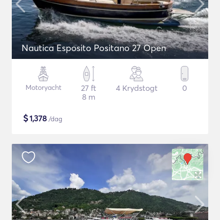
Nautica Esposito Positano 27 Open
Motoryacht
27 ft
4 Krydstogt
0
8 m
$
1,378
/dag