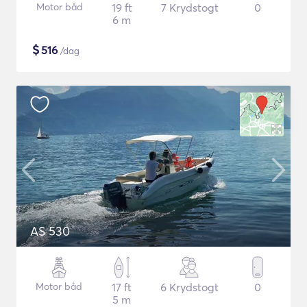
Motor båd
19 ft
7 Krydstogt
0
6 m
$
516
/dag
AS 530
Motor båd
17 ft
6 Krydstogt
0
5 m