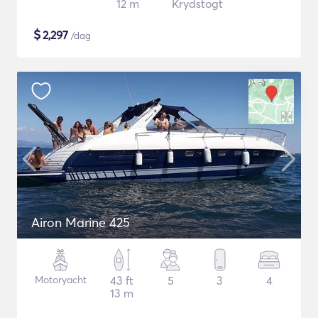
12 m
Krydstogt
$
2,297
/dag
Airon Marine 425
Motoryacht
43 ft
5
3
4
13 m