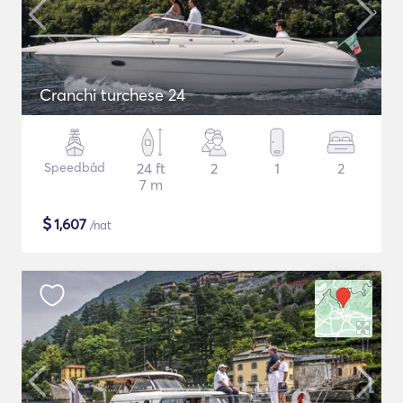
Cranchi turchese 24
Speedbåd
24 ft
2
1
2
7 m
$
1,607
/nat