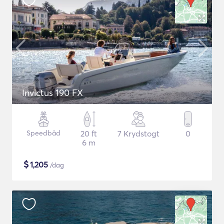
Invictus 190 FX
Speedbåd
20 ft
7 Krydstogt
0
6 m
$
1,205
/dag