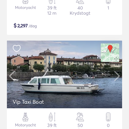
Motoryacht
39 ft
40
1
12 m
Krydstogt
$
2,297
/dag
Vip Taxi Boat
Motoryacht
39 ft
50
0