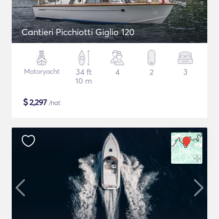
Cantieri Picchiotti Giglio 120
Motoryacht
34 ft
4
2
3
10 m
$
2,297
/nat