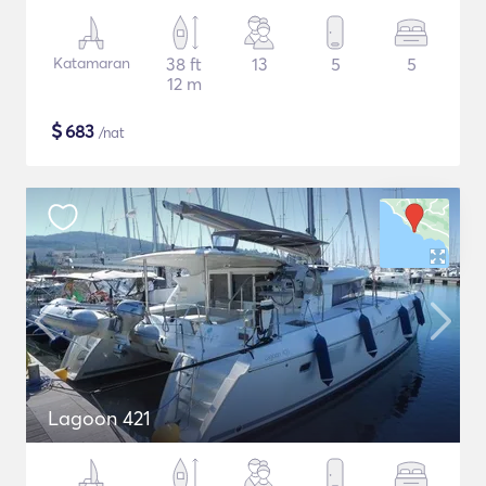
Katamaran
38 ft
13
5
5
12 m
$
683
/nat
Lagoon 421