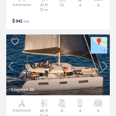
Katamaran
41 ft
10
4
6
12 m
$
942
/nat
Lagoon 46
Katamaran
46 ft
8
4
6
14 m