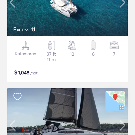
Excess 11
Katamaran
37 ft
12
6
7
11 m
$
1,048
/nat