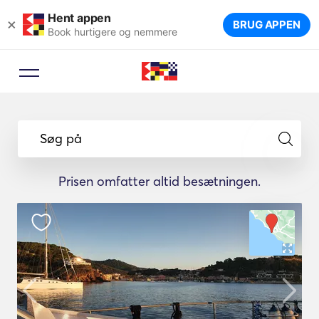
Hent appen
×
BRUG APPEN
Book hurtigere og nemmere
Søg på
Prisen omfatter altid besætningen.