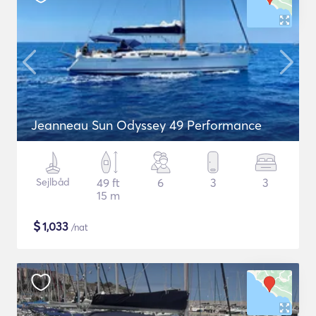
Jeanneau Sun Odyssey 49 Performance
Sejlbåd
49 ft
6
3
3
15 m
$
1,033
/nat