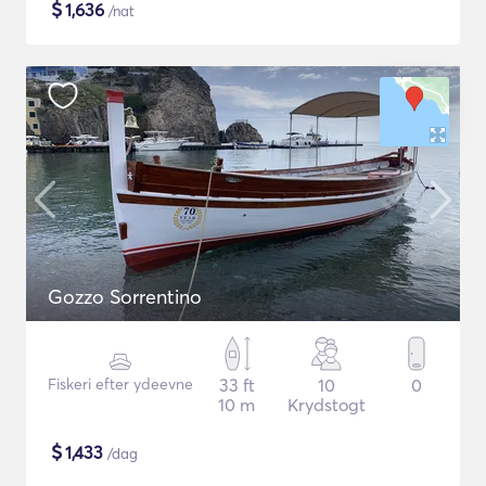
$
1,636
/nat
Gozzo Sorrentino
Fiskeri efter ydeevne
33 ft
10
0
10 m
Krydstogt
$
1,433
/dag