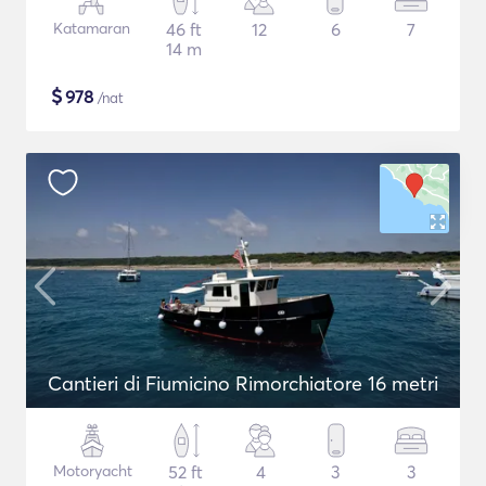
Katamaran
46 ft
12
6
7
14 m
$
978
/nat
Cantieri di Fiumicino Rimorchiatore 16 metri
Motoryacht
52 ft
4
3
3