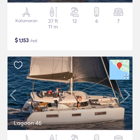
Katamaran
37 ft
12
6
7
11 m
$
1,153
/nat
Lagoon 46