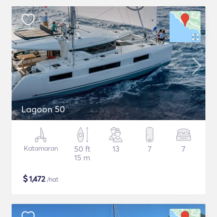
Lagoon 50
Katamaran
50 ft
13
7
7
15 m
$
1,472
/nat