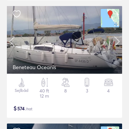
Beneteau Oceanis
Sejlbåd
40 ft
8
3
4
12 m
$
574
/nat