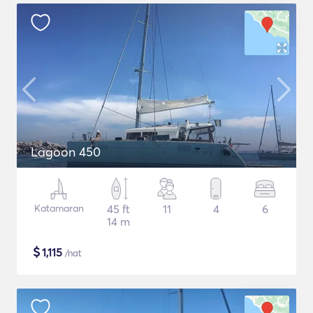
Lagoon 450
Katamaran
45 ft
11
4
6
14 m
$
1,115
/nat