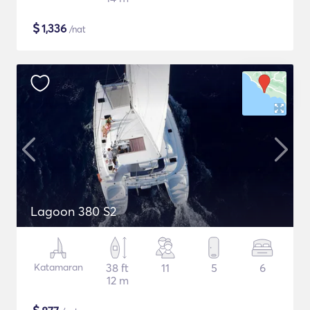
$
1,336
/nat
Lagoon 380 S2
Katamaran
38 ft
11
5
6
12 m