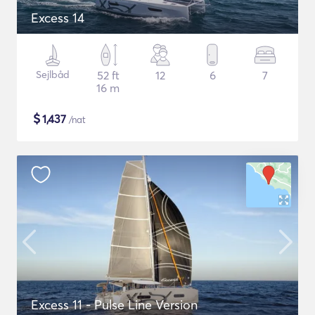
Excess 14
Sejlbåd
52 ft
12
6
7
16 m
$
1,437
/nat
Excess 11 - Pulse Line Version