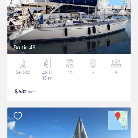
Baltic 48
Sejlbåd
48 ft
10
3
5
15 m
$
532
/nat