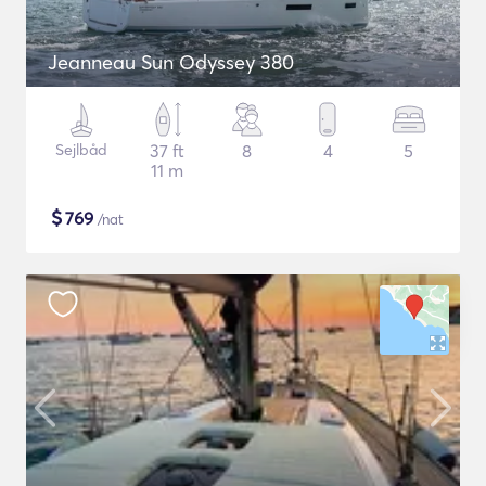
Jeanneau Sun Odyssey 380
Sejlbåd
37 ft
8
4
5
11 m
$
769
/nat