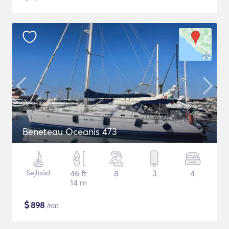
Beneteau Oceanis 473
Sejlbåd
46 ft
8
3
4
14 m
$
898
/nat