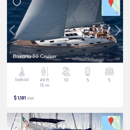
Bavaria 50 Cruiser
Sejlbåd
49 ft
10
5
5
15 m
$
1,181
/nat