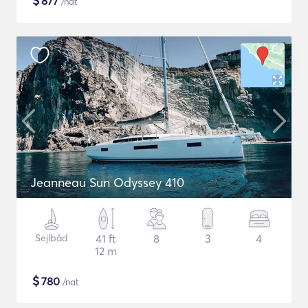
$
877
/nat
Jeanneau Sun Odyssey 410
Sejlbåd
41 ft
8
3
4
12 m
$
780
/nat