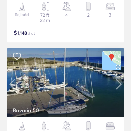
Sejlbåd
72 ft
4
2
3
22 m
$
1,148
/nat
Bavaria 50