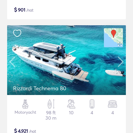
$
901
/nat
Rizzardi Technema 80
Motoryacht
98 ft
10
4
4
30 m
$
4,921
/nat