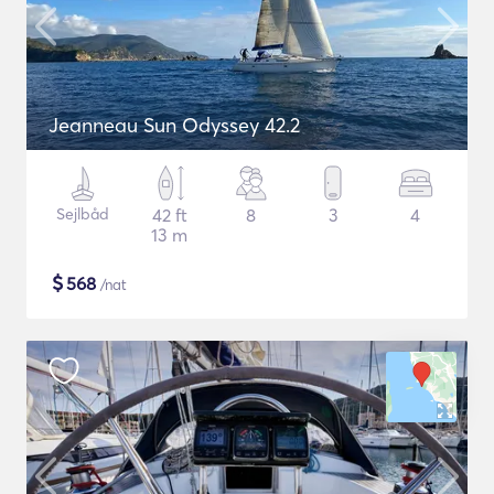
Jeanneau Sun Odyssey 42.2
Sejlbåd
42 ft
8
3
4
13 m
$
568
/nat