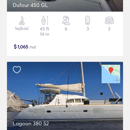
Dufour 450 GL
Sejlbåd
45 ft
6
3
3
14 m
$
1,065
/nat
Lagoon 380 S2