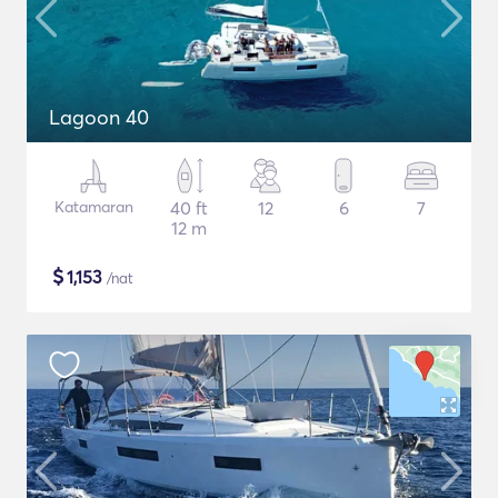
Lagoon 40
Katamaran
40 ft
12
6
7
12 m
$
1,153
/nat