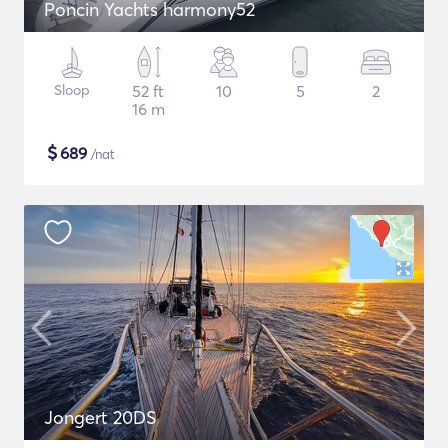
Poncin Yachts harmony52
Sloop
52 ft
10
5
2
16 m
$
689
/nat
Jongert 20DS