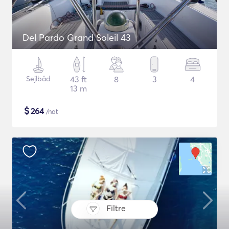
Del Pardo Grand Soleil 43
Sejlbåd
43 ft
8
3
4
13 m
$
264
/nat
Filtre