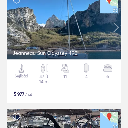
Jeanneau Sun Odyssey 490
Sejlbåd
47 ft
11
4
6
14 m
$
977
/nat