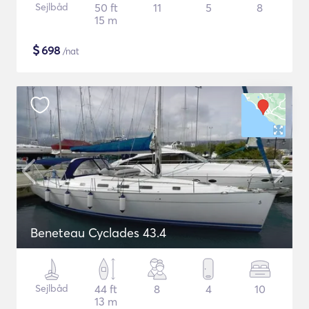
Sejlbåd
50 ft
11
5
8
15 m
$
698
/nat
Beneteau Cyclades 43.4
Sejlbåd
44 ft
8
4
10
13 m