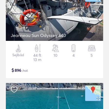
Jeanneau Sun Odyssey 440
Sejlbåd
44 ft
10
4
5
13 m
$
896
/nat