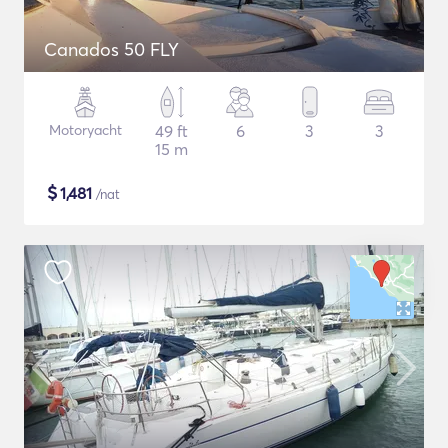
Canados 50 FLY
Motoryacht
49 ft
6
3
3
15 m
$
1,481
/nat