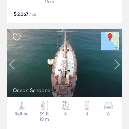
16 m
$
2,067
/nat
Ocean Schooner
Sejlbåd
59 ft
6
4
8
18 m