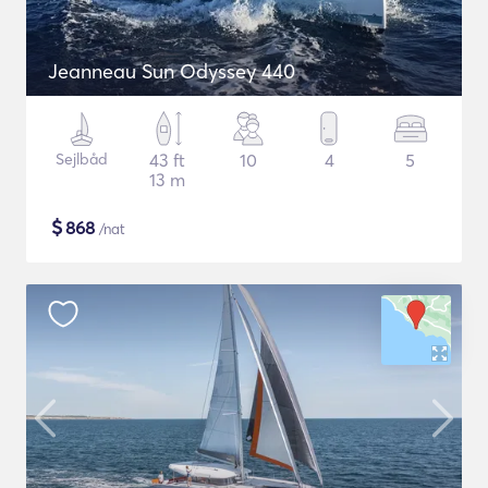
Jeanneau Sun Odyssey 440
Sejlbåd
43 ft
10
4
5
13 m
$
868
/nat