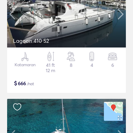
Lagoon 410 S2
Katamaran
41 ft
8
4
6
12 m
$
666
/nat