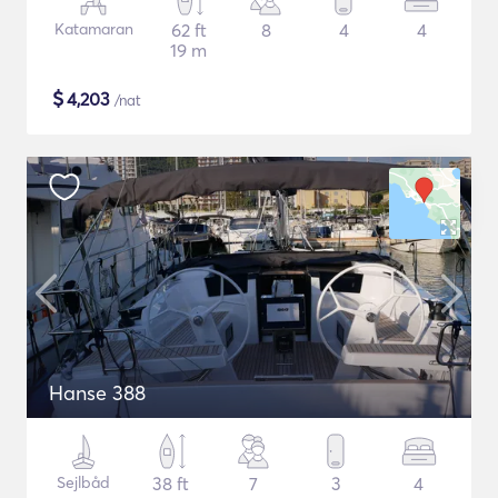
Katamaran
62 ft
8
4
4
19 m
$
4,203
/nat
Hanse 388
Sejlbåd
38 ft
7
3
4