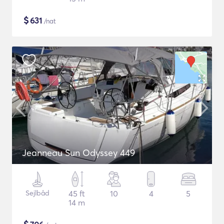
$
631
/nat
Jeanneau Sun Odyssey 449
Sejlbåd
45 ft
10
4
5
14 m