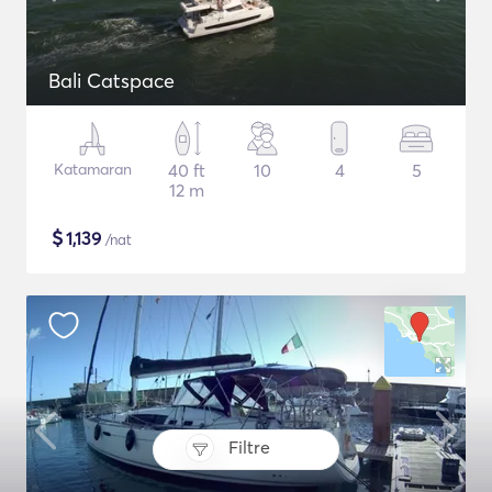
Bali Catspace
Katamaran
40 ft
10
4
5
12 m
$
1,139
/nat
Filtre