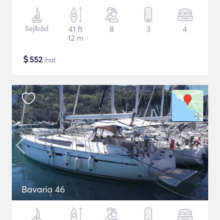
Sejlbåd
41 ft
8
3
4
12 m
$
552
/nat
Bavaria 46