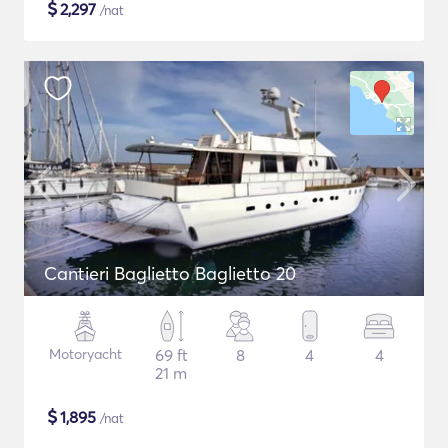
$
2,297
/nat
Cantieri Baglietto Baglietto 20
Motoryacht
69 ft
8
4
4
21 m
$
1,895
/nat