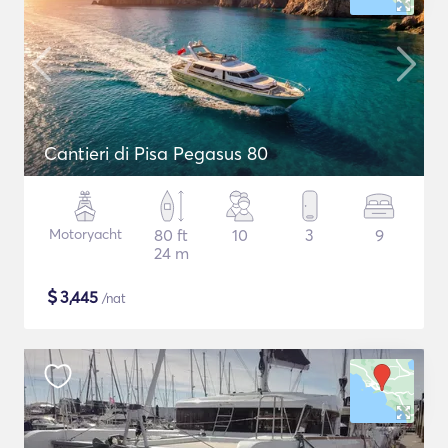
Cantieri di Pisa Pegasus 80
Motoryacht
80 ft
10
3
9
24 m
$
3,445
/nat