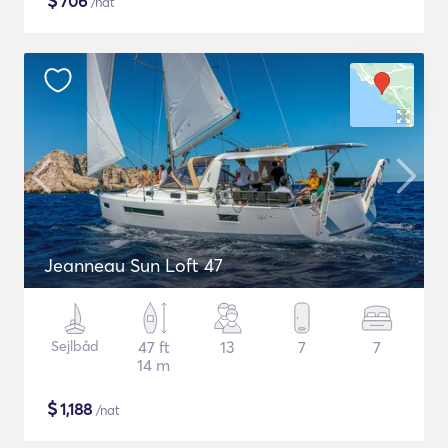
$
706
/nat
Jeanneau Sun Loft 47
Sejlbåd
47 ft
13
7
7
14 m
$
1,188
/nat