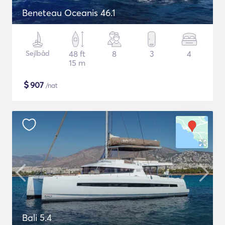
Beneteau Oceanis 46.1
Sejlbåd
48 ft
8
3
4
15 m
$
907
/nat
Bali 5.4