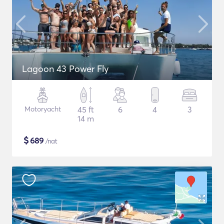
Lagoon 43 Power Fly
Motoryacht
45 ft
6
4
3
14 m
$
689
/nat