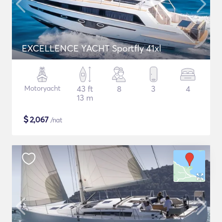
EXCELLENCE YACHT Sportfly 41xl
Motoryacht
43 ft
8
3
4
13 m
$
2,067
/nat