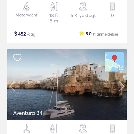
Motoryacht
18 ft
5 Krydstogt
0
5 m
$
452
5.0
/dag
(1
anmeldelser
)
Aventura 34