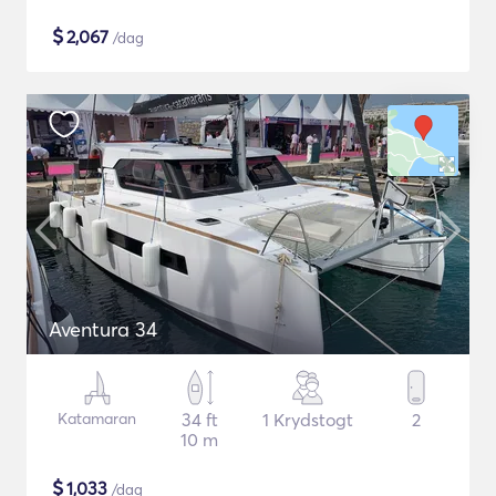
$
2,067
/dag
Aventura 34
Katamaran
34 ft
1 Krydstogt
2
10 m
$
1,033
/dag