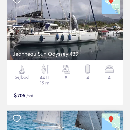
Jeanneau Sun Odyssey 439
Sejlbåd
44 ft
8
4
4
13 m
$
705
/nat