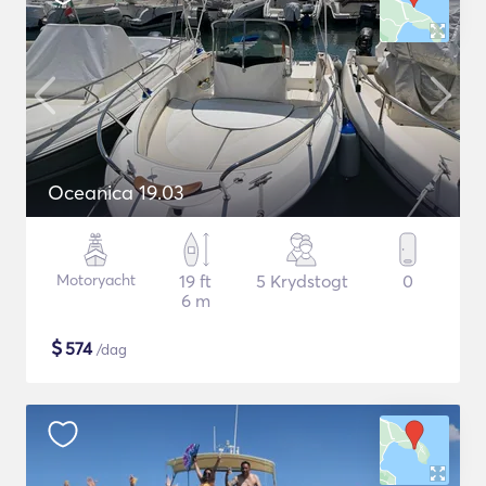
Oceanica 19.03
Motoryacht
19 ft
5 Krydstogt
0
6 m
$
574
/dag