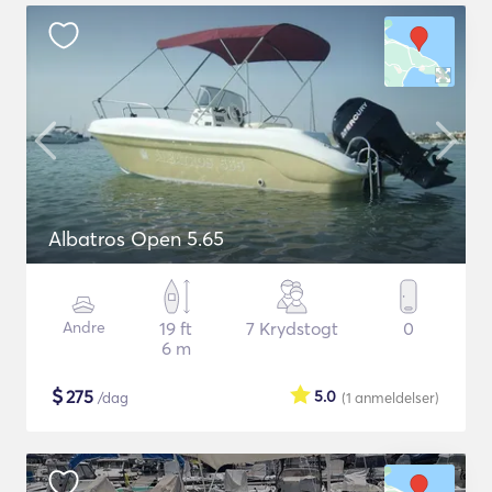
Albatros Open 5.65
Andre
19 ft
7 Krydstogt
0
6 m
$
275
5.0
/dag
(1
anmeldelser
)