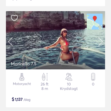
Marinello 7.5
Motoryacht
26 ft
10
0
8 m
Krydstogt
$
1,137
/dag