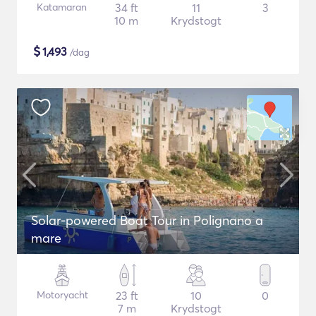
Katamaran
34 ft
11
3
10 m
Krydstogt
$
1,493
/dag
Solar-powered Boat Tour in Polignano a
mare
Motoryacht
23 ft
10
0
7 m
Krydstogt