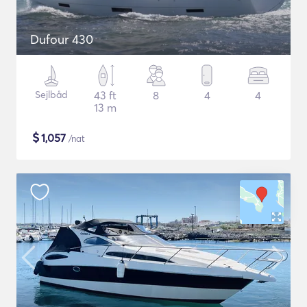
Dufour 430
Sejlbåd
43 ft
8
4
4
13 m
$
1,057
/nat