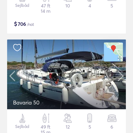
Sejlbåd
47 ft
10
4
5
14 m
$
706
/nat
Bavaria 50
Sejlbåd
49 ft
12
5
6
15 m