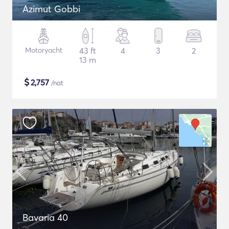
Azimut Gobbi
Motoryacht
43 ft
4
3
2
13 m
$
2,757
/nat
Bavaria 40