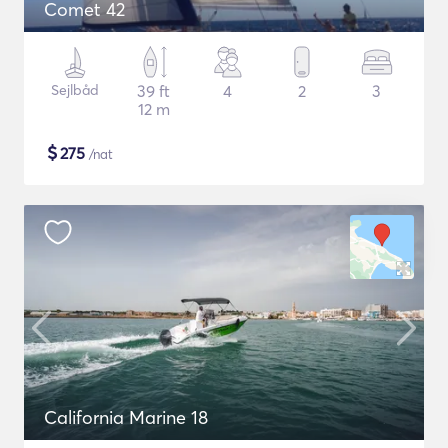
Comet 42
Sejlbåd
39 ft
4
2
3
12 m
$
275
/nat
California Marine 18