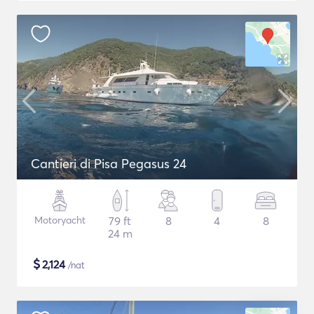
Cantieri di Pisa Pegasus 24
Motoryacht
79 ft
8
4
8
24 m
$
2,124
/nat