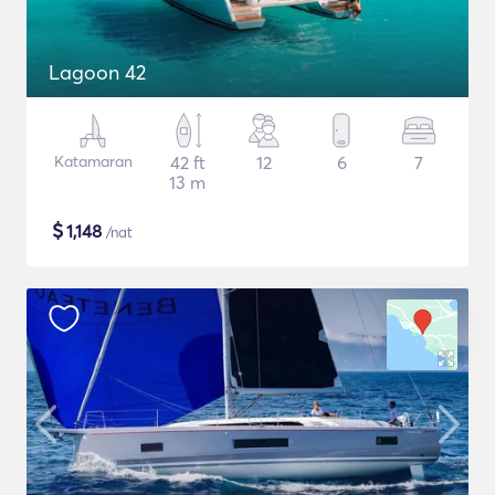
Lagoon 42
Katamaran
42 ft
12
6
7
13 m
$
1,148
/nat