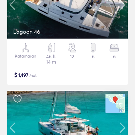
Lagoon 46
Katamaran
46 ft
12
6
6
14 m
$
1,497
/nat