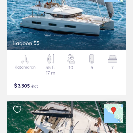
Lagoon 55
Katamaran
55 ft
10
5
7
17 m
$
3,305
/nat