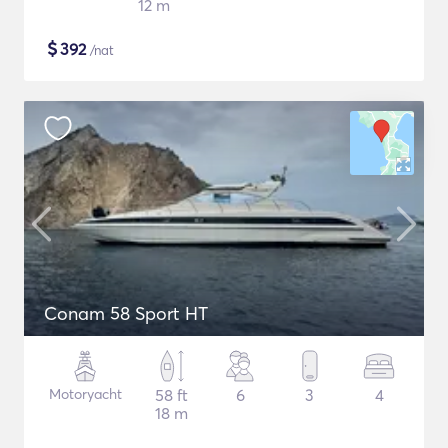
12 m
$
392
/nat
Conam 58 Sport HT
Motoryacht
58 ft
6
3
4
18 m