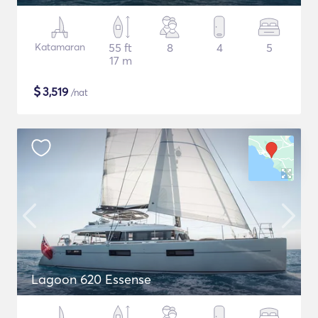
Katamaran
55 ft
8
4
5
17 m
$
3,519
/nat
Lagoon 620 Essense