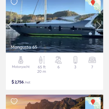
Mangusta 65
Motoryacht
65 ft
6
3
7
20 m
$
2,756
/nat