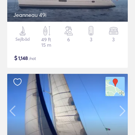
Jeanneau 49i
Sejlbåd
49 ft
6
3
3
15 m
$
1,148
/nat