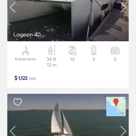
Lagoon 40
Katamaran
39 ft
10
5
5
12 m
$
1,122
/nat