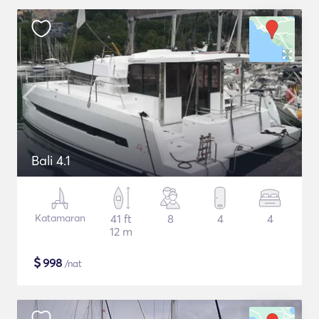
Bali 4.1
Katamaran
41 ft
8
4
4
12 m
$
998
/nat